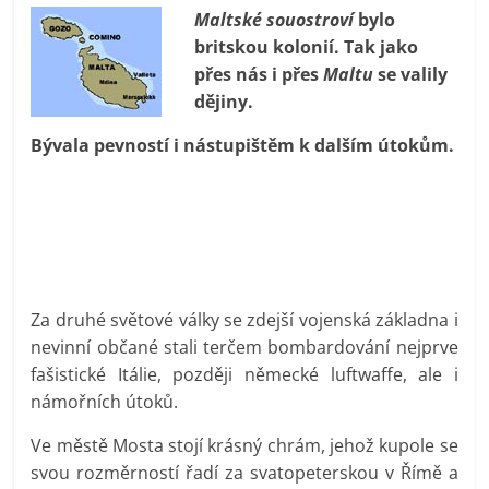
prospívá?
Maltské souostroví
bylo
britskou kolonií. Tak jako
přes nás i přes
Maltu
se valily
dějiny.
Bývala pevností
i nástupištěm k dalším útokům.
Za druhé světové války se zdejší vojenská základna i
nevinní občané stali terčem bombardování nejprve
fašistické Itálie, později německé luftwaffe, ale i
námořních útoků.
Ve městě Mosta stojí krásný chrám, jehož kupole se
svou rozměrností řadí za svatopeterskou v Římě a