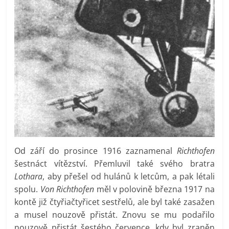
Od září do prosince 1916 zaznamenal
Richthofen
šestnáct vítězství. Přemluvil také svého bratra
Lothara
, aby přešel od hulánů k letcům, a pak létali
spolu.
Von Richthofen
měl v polovině března 1917 na
kontě již čtyřiačtyřicet sestřelů, ale byl také zasažen
a musel nouzově přistát. Znovu se mu podařilo
nouzově přistát šestého července, kdy byl zraněn