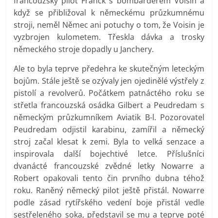
francouzský pilot Franck s bombardérem Voisin a
když se přibližoval k německému průzkumnému
stroji, neměl Němec ani potuchy o tom, že Voisin je
vyzbrojen kulometem. Třeskla dávka a trosky
německého stroje dopadly u Janchery.
Ale to byla teprve předehra ke skutečným leteckým
bojům. Stále ještě se ozývaly jen ojedinělé výstřely z
pistolí a revolverů. Počátkem patnáctého roku se
střetla francouzská osádka Gilbert a Peudredam s
německým průzkumníkem Aviatik B-l. Pozorovatel
Peudredam odjistil karabinu, zamířil a německý
stroj začal klesat k zemi. Byla to velká senzace a
inspirovala další bojechtivé letce. Příslušníci
dvanácté francouzské zvědné letky Nowarre a
Robert opakovali tento čin prvního dubna téhož
roku. Raněný německý pilot ještě přistál. Nowarre
podle zásad rytířského vedení boje přistál vedle
sestřeleného soka, představil se mu a teprve poté