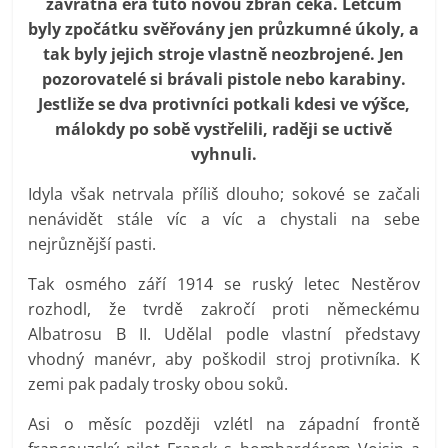
závratná éra tuto novou zbraň čeká. Letcům
prospívá?
byly zpočátku svěřovány jen průzkumné úkoly, a
tak byly jejich stroje vlastně neozbrojené. Jen
pozorovatelé si brávali pistole nebo karabiny.
Jestliže se dva protivníci potkali kdesi ve výšce,
málokdy po sobě vystřelili, raději se uctivě
vyhnuli.
Idyla však netrvala příliš dlouho; sokové se začali
nenávidět stále víc a víc a chystali na sebe
nejrůznější pasti.
Tak osmého září 1914 se ruský letec Nestěrov
rozhodl, že tvrdě zakročí proti německému
Albatrosu B II. Udělal podle vlastní představy
vhodný manévr, aby poškodil stroj protivníka. K
zemi pak padaly trosky obou soků.
Asi o měsíc později vzlétl na západní frontě