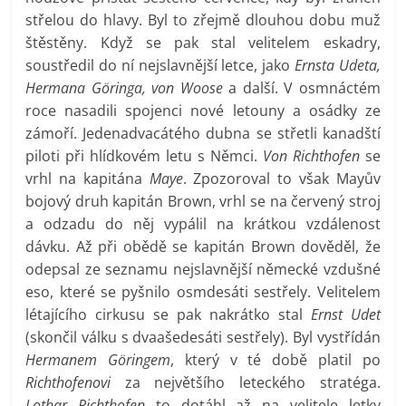
střelou do hlavy. Byl to zřejmě dlouhou dobu muž
štěstěny. Když se pak stal velitelem eskadry,
soustředil do ní nejslavnější letce, jako
Ernsta Udeta,
Hermana Göringa, von Woose
a další. V osmnáctém
roce nasadili spojenci nové letouny a osádky ze
zámoří. Jedenadvacátého dubna se střetli kanadští
piloti při hlídkovém letu s Němci.
Von Richthofen
se
vrhl na kapitána
Maye
. Zpozoroval to však Mayův
bojový druh kapitán Brown, vrhl se na červený stroj
a odzadu do něj vypálil na krátkou vzdálenost
dávku. Až při obědě se kapitán Brown dověděl, že
odepsal ze seznamu nejslavnější německé vzdušné
eso, které se pyšnilo osmdesáti sestřely. Velitelem
létajícího cirkusu se pak nakrátko stal
Ernst Udet
(skončil válku s dvaašedesáti sestřely). Byl vystřídán
Hermanem Göringem
, který v té době platil po
Richthofenovi
za největšího leteckého stratéga.
Lothar Richthofen
to dotáhl až na velitele letky