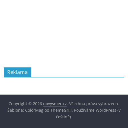
Reklama
Copyright © 2026
novysmer.cz
. Všechna práva vyhrazena.
Šablona:
ColorMag
od ThemeGrill. Používáme
WordPress
(v
češtině).