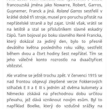
francouzská jména jako Nowarre, Robert, Garros,
Guynemer, Franck a jiná.
Roland Garros
sestřelil v
krátké době tři stroje, musel pro poruchu přistát na
nepřátelské straně a byl zajat. Unikl však, vrátil se
na letiště a stal se příslušníkem slavné eskadry
čápů. Tam bojoval po boku slavného René Francka,
který dokázal za jediný den, bylo to přesně
devátého května posledního roku války, sestřelit
během dvou a čtvrt hodiny šest nepřátel. Tím se
jeho válečné konto rozrostlo na dvaačtyřicet
vítězství.
Ale vraťme se ještě trochu zpět. V červenci 1915 se
nad frontou objevují zlepšené verze Fokkerových
stíhaček E II a E III s jedním až dvěma kulomety a
Německo získává na přechodnou dobu určitou
převahu, jež dává vzniknout novým esům. Byl to
například Boelke, který do vzdušné srážky na