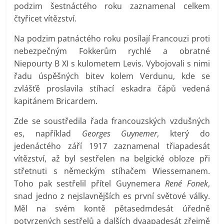
podzim šestnáctého roku zaznamenal celkem
čtyřicet vítězství.
Na podzim patnáctého roku posílají Francouzi proti
nebezpečným Fokkerům rychlé a obratné
Niepourty B XI s kulometem Levis. Vybojovali s nimi
řadu úspěšných bitev kolem Verdunu, kde se
zvlášťě proslavila stíhací eskadra čápů vedená
kapitánem Bricardem.
Zde se soustředila řada francouzských vzdušných
es, například
Georges Guynemer
, který do
jedenáctého září 1917 zaznamenal třiapadesát
vítězství, až byl sestřelen na belgické obloze při
střetnuti s německým stíhačem Wiessemanem.
Toho pak sestřelil přítel Guynemera
René Fonek
,
snad jedno z nejslavnějších es první světové války.
Měl na svém kontě pětasedmdesát úředně
potvrzených sestřelů a dalších dvaapadesát zřejmě