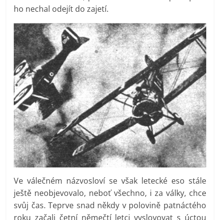
ho nechal odejít do zajetí.
Ve válečném názvosloví se však letecké eso stále
ještě neobjevovalo, neboť všechno, i za války, chce
svůj čas. Teprve snad někdy v polovině patnáctého
roku začali četní němečtí letci vyslovovat s úctou