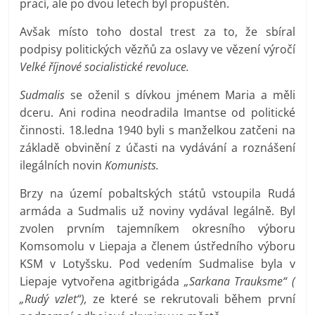
prací, ale po dvou letech byl propuštěn.
Avšak místo toho dostal trest za to, že sbíral
podpisy politických vězňů za oslavy ve vězení výročí
Velké říjnové socialistické revoluce.
Sudmalis
se oženil s dívkou jménem Maria a měli
dceru. Ani rodina neodradila Imantse od politické
činnosti. 18.ledna 1940 byli s manželkou zatčeni na
základě obvinění z účasti na vydávání a roznášení
ilegálních novin
Komunists.
Brzy na území pobaltských států vstoupila Rudá
armáda a Sudmalis už noviny vydával legálně. Byl
zvolen prvním tajemníkem okresního výboru
Komsomolu v Liepaja a členem ústředního výboru
KSM v Lotyšsku. Pod vedením Sudmalise byla v
Liepaje vytvořena agitbrigáda
„Sarkana Trauksme“ (
„Rudý vzlet“),
ze které se rekrutovali během první