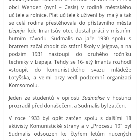
obci Wenden (nyní – Cesis) v rodině městského
učitele a rolnice. Plat učitele k uživení byl malý a tak
se celá rodina přestěhovala do přístavního města
Liepaja,
kde Imantsův otec dostal práci v místním
hutním závodu. Sudmalis na jaře 1930 spolu s
bratrem začal chodit do státní školy v Jelgava, a na
podzim 1931 nastoupil do druhého ročníku
techniky v Liepaja. Tehdy se 16-letý Imants rozhodl
vstoupit do komunistického svazu mládeže
Lotyšska, a velmi brzy vedl podzemní organizaci
Komsomolu.
Jeden ze studentů v opilosti
Sudmalise
v hostinci
prozradil před donašečem, a Sudmalis byl zatčen.
V roce 1933 byl opět zatčen spolu s dalšími 18
aktivisty Komunistické strany a v „Procesu 19“ byl
Sudmalis odsouzen ke čtyřem letům nucených