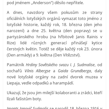
pod jménem „Anderson“) děsilo nepřítele.
A dnes, navzdory všem pokusům ze strany
oficiálních lotyšských orgánů vymazat toto jméno z
lotyšské historie, každý rok, 18. března (den jeho
narození) a dne 25. května (den popravy) se u
partyzánského hrobu (na hřbitově Janis Rainis v
Rize) lidé různých generací přinášejí kytice
čerstvých květin. Totéž se děje každý rok 23. února
(Den armády) a 9. května (Den Vítězství).
Památník
Hrdiny Sovětského svazu I. J. Sudmalise
, od
sochařů
Vilnis Albergse
a
Gaida Grundberga
, daly
nové lotyšské orgány na zadní dvorek muzea v
Liepaja, vedle odpadků a harampádí.
Ukazují, že jsou jim milejší kolaboranti a zrádci, kteří
lízali fašistům boty.
Imants Janovič Sudmalis
se narodil 18. března 1916 v