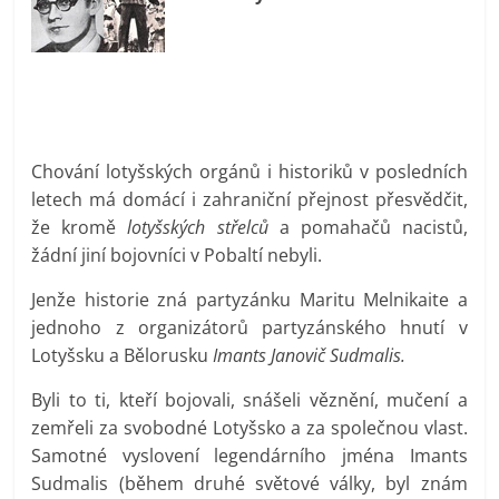
prospívá?
Chování lotyšských orgánů i historiků v posledních
letech má domácí i zahraniční přejnost přesvědčit,
že kromě
lotyšských střelců
a pomahačů nacistů,
žádní jiní bojovníci v Pobaltí nebyli.
Jenže historie zná partyzánku Maritu Melnikaite a
jednoho z organizátorů partyzánského hnutí v
Lotyšsku a Bělorusku
Imants Janovič Sudmalis.
Byli to ti, kteří bojovali, snášeli věznění, mučení a
zemřeli za svobodné Lotyšsko a za společnou vlast.
Samotné vyslovení legendárního jména Imants
Sudmalis (během druhé světové války, byl znám