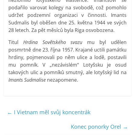
podařilo varovat kolegy na svobodě, což pomohlo
udržet podzemní organizaci v činnosti. Imants
Sudmalis byl oběšen dne 25. května 1944 ve svých
28 letech. Za pět měsíců byla Riga osvobozena.
Titul
Hrdina Sovětského svazu
mu byl udělen
posmrtně dne 23. října 1957. Krajané uctili památku
hrdiny, pojmenovali po něm ulice a lodě, postavili
mu pomník. V „nezávislém“ Lotyšsku je osud
takových ulic a pomníků smutný, ale lotyšský lid na
Imants Sudmalise
nezapomene.
←
I Vietnam měl svůj koncentrák
Konec ponorky Orel
→