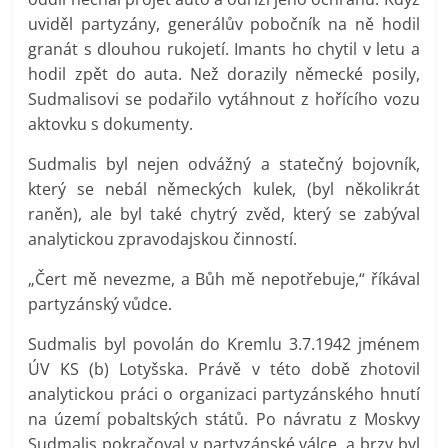
uviděl partyzány, generálův pobočník na ně hodil
granát s dlouhou rukojetí. Imants ho chytil v letu a
hodil zpět do auta. Než dorazily německé posily,
Sudmalisovi se podařilo vytáhnout z hořícího vozu
aktovku s dokumenty.
Sudmalis byl nejen odvážný a statečný bojovník,
který se nebál německých kulek, (byl několikrát
raněn), ale byl také chytrý zvěd, který se zabýval
analytickou zpravodajskou činností.
„Čert mě nevezme, a Bůh mě nepotřebuje,“ říkával
partyzánský vůdce.
Sudmalis byl povolán do Kremlu 3.7.1942 jménem
ÚV KS (b) Lotyšska. Právě v této době zhotovil
analytickou práci o organizaci partyzánského hnutí
na území pobaltských států. Po návratu z Moskvy
Sudmalis pokračoval v partyzánské válce, a brzy byl