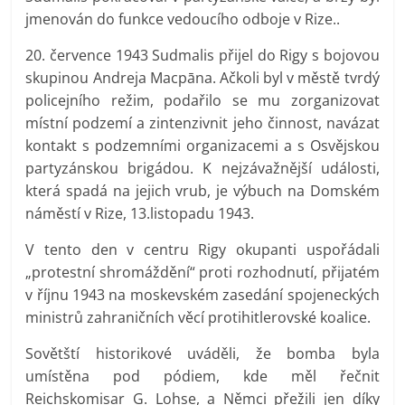
jmenován do funkce vedoucího odboje v Rize..
20. července 1943 Sudmalis přijel do Rigy s bojovou
skupinou Andreja Macpāna. Ačkoli byl v městě tvrdý
policejního režim, podařilo se mu zorganizovat
místní podzemí a zintenzivnit jeho činnost, navázat
kontakt s podzemními organizacemi a s Osvějskou
partyzánskou brigádou. K nejzávažnější události,
která spadá na jejich vrub, je výbuch na Domském
náměstí v Rize, 13.listopadu 1943.
V tento den v centru Rigy okupanti uspořádali
„protestní shromáždění“ proti rozhodnutí, přijatém
v říjnu 1943 na moskevském zasedání spojeneckých
ministrů zahraničních věcí protihitlerovské koalice.
Sovětští historikové uváděli, že bomba byla
umístěna pod pódiem, kde měl řečnit
Reichskomisar G. Lohse, a Němci přežili jen díky