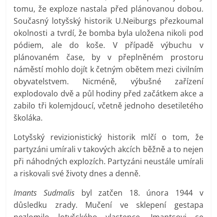
tomu, že exploze nastala před plánovanou dobou.
Současný lotyšský historik U.Neiburgs přezkoumal
okolnosti a tvrdí, že bomba byla uložena nikoli pod
pódiem, ale do koše. V případě výbuchu v
plánovaném čase, by v přeplněném prostoru
náměstí mohlo dojít k četným obětem mezi civilním
obyvatelstvem. Nicméně, výbušné zařízení
explodovalo dvě a půl hodiny před začátkem akce a
zabilo tři kolemjdoucí, včetně jednoho desetiletého
školáka.
Lotyšský revizionistický historik mlčí o tom, že
partyzáni umírali v takových akcích běžně a to nejen
při náhodných explozích. Partyzáni neustále umírali
a riskovali své životy dnes a denně.
Imants Sudmalis
byl zatčen 18. února 1944 v
důsledku zrady. Mučení ve sklepení gestapa
nezlomilo lotyšského vlastence. Imantsovi se