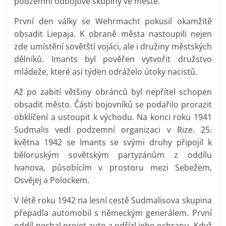
podzemní odbojové skupiny ve městě.
První den války se Wehrmacht pokusil okamžitě
obsadit Liepaja. K obraně města nastoupili nejen
zde umístění sovětští vojáci, ale i družiny městských
dělníků. Imants byl pověřen vytvořit družstvo
mládeže, které asi týden odráželo útoky nacistů.
Až po zabití většiny obránců byl nepřítel schopen
obsadit město. Části bojovníků se podařilo prorazit
obklíčení a ustoupit k východu. Na konci roku 1941
Sudmalis vedl podzemní organizaci v Rize. 25.
května 1942 se Imants se svými druhy připojil k
běloruským sovětským partyzánům z oddílu
Ivanova, působícím v prostoru mezi Sebežem,
Osvějej a Polockem.
V létě roku 1942 na lesní cestě Sudmalisova skupina
přepadla automobil s německým generálem. První
oddíl nechal projet auto a odřízl jeho ochranu. Když