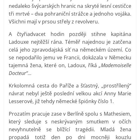
nedaleko švýcarských hranic na skryté lesní cestičce
tři mrtvé – dva pohraniční strážce a jednoho vojáka.
Všichni mají v prsou střely z revolveru.
A čtyřiadvacet hodin později stihne kapitána
Ladouxe nejtěžší rána. Téměř najednou je zatčena
celá jeho zpravodajská síť na německém území. Co
se nepodařilo jemu ve Francii, dokázala v Německu
tajemná žena, které on, Ladoux, říká
„Mademoiselle
Docteur“…
Krkolomná cesta do Paříže a šťastný, „prostřílený“
návrat nebyl ještě poslední velkou akcí Anny Marie
Lesserové, již tehdy německé špiónky číslo 1.
Prozatím pracuje zase v Berlíně spolu s Mathesiem,
který sleduje s neskrývaným smutkem v očích
nevyhnutelně se blížící tragédii. Mladá žena
propadá totiž den po dni mocněji kouzlu