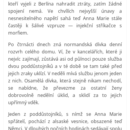
kteří vyjeli z Berlína nahradit ztráty, zatím žádné
spojení nemá. Ve chvílích nejvyšší únavy a
nesnesitelného napětí sahá teď Anna Marie stále
častěji k šálivé vzpruze — injekční stříkačce s
morfiem.
Po čtrnácti dnech zná normandská dívka denní
rozvrh celého domu. Ví, že v kancelářích, které ji
nejvíc zajímají, zůstává asi od půlnoci pouze služba
dvou poddůstojníků a v té době se tam také před
jejich zraky uklízí. V neděli mívá službu jenom jeden
z nich. Osamělá dívka, která stejně nikam nechodí,
se nabídne, že převezme za ostatní ženy
dobrovolně nedělní úklid, a sklidí za to jejich
upřímný vděk.
Jeden z poddůstojníků, s nímž se Anna Marie
spřátelí, pochází z alsaské vesnice, obsazené teď
Němci. V dlouhých nočních hodinách sedávají spolu