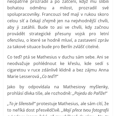
neopatrně prozradil a po zatčení, když mu slíbili
bohatou odměnu a milost, prozradil své
spolupracovníky. Francouzi teď mají v rukou skoro
celou síť a čekají zřejmě jen na nejvhodnější chvíli,
aby ji zatáhli. Bude to asi ve chvíli, kdy začnou
provádět strategické přesuny vojsk pro letní
ofenzívu, o které se hodně mluví, a zastavení zpráv
za takové situace bude pro Berlín zvlášť citelné.
Co teď? ptá se Mathesius v duchu sám sebe. Ani se
neodvažuje pohlédnout ke křeslu, kde sedí s
cigaretou v ruce zdánlivě klidně a bez zájmu Anna
Marie Lesserová
„Co teď?!“
Jako by odpovídala na Mathesiovy myšlenky,
prohlásí dívka tiše, ale rozhodně:
„Pojedu do Paříže!“
„To je šílenství!“
protestuje Mathesius, ale sám cítí, že
to neříká dost přesvědčivě.
„Mají přece tvou fotografii