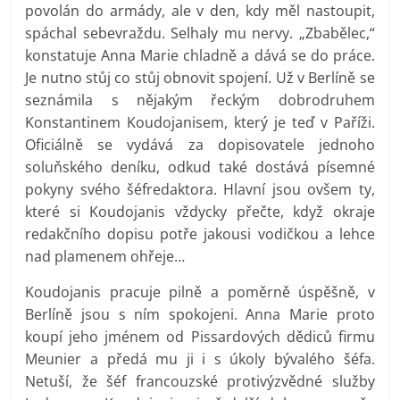
povolán do armády, ale v den, kdy měl nastoupit,
spáchal sebevraždu. Selhaly mu nervy. „Zbabělec,“
konstatuje Anna Marie chladně a dává se do práce.
Je nutno stůj co stůj obnovit spojení. Už v Berlíně se
seznámila s nějakým řeckým dobrodruhem
Konstantinem Koudojanisem, který je teď v Paříži.
Oficiálně se vydává za dopisovatele jednoho
soluňského deníku, odkud také dostává písemné
pokyny svého šéfredaktora. Hlavní jsou ovšem ty,
které si Koudojanis vždycky přečte, když okraje
redakčního dopisu potře jakousi vodičkou a lehce
nad plamenem ohřeje…
Koudojanis pracuje pilně a poměrně úspěšně, v
Berlíně jsou s ním spokojeni. Anna Marie proto
koupí jeho jménem od Pissardových dědiců firmu
Meunier a předá mu ji i s úkoly bývalého šéfa.
Netuší, že šéf francouzské protivýzvědné služby