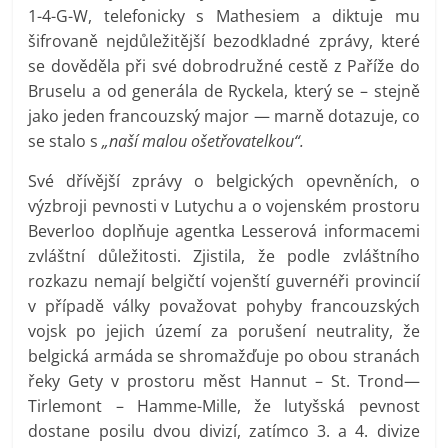
1-4-G-W, telefonicky s Mathesiem a diktuje mu
šifrovaně nejdůležitější bezodkladné zprávy, které
se dověděla při své dobrodružné cestě z Paříže do
Bruselu a od generála de Ryckela, který se – stejně
jako jeden francouzský major — marně dotazuje, co
se stalo s
„naší malou ošetřovatelkou“.
Své dřívější zprávy o belgických opevněních, o
výzbroji pevnosti v Lutychu a o vojenském prostoru
Beverloo doplňuje agentka Lesserová informacemi
zvláštní důležitosti. Zjistila, že podle zvláštního
rozkazu nemají belgičtí vojenští guvernéři provincií
v případě války považovat pohyby francouzských
vojsk po jejich území za porušení neutrality, že
belgická armáda se shromažďuje po obou stranách
řeky Gety v prostoru měst Hannut – St. Trond—
Tirlemont – Hamme-Mille, že lutyšská pevnost
dostane posilu dvou divizí, zatímco 3. a 4. divize