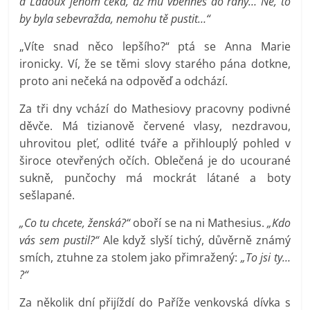
a Ladoux jenom čeká, až mu vběhneš do rány… Ne, to
by byla sebevražda, nemohu tě pustit…“
„Víte snad něco lepšího?“ ptá se Anna Marie
ironicky. Ví, že se těmi slovy starého pána dotkne,
proto ani nečeká na odpověď a odchází.
Za tři dny vchází do Mathesiovy pracovny podivné
děvče. Má tizianově červené vlasy, nezdravou,
uhrovitou pleť, odlité tváře a přihlouplý pohled v
široce otevřených očích. Oblečená je do ucourané
sukně, punčochy má mockrát látané a boty
sešlapané.
„Co tu chcete, ženská?“
oboří se na ni Mathesius.
„Kdo
vás sem pustil?“
Ale když slyší tichý, důvěrně známý
smích, ztuhne za stolem jako přimražený:
„To jsi ty…
?“
Za několik dní přijíždí do Paříže venkovská dívka s