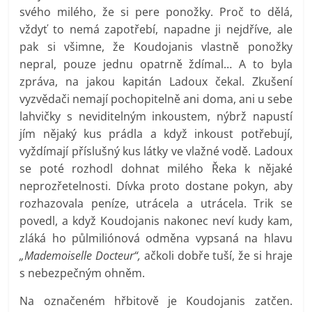
svého milého, že si pere ponožky. Proč to dělá,
vždyť to nemá zapotřebí, napadne ji nejdříve, ale
pak si všimne, že Koudojanis vlastně ponožky
nepral, pouze jednu opatrně ždímal… A to byla
zpráva, na jakou kapitán Ladoux čekal. Zkušení
vyzvědači nemají pochopitelně ani doma, ani u sebe
lahvičky s neviditelným inkoustem, nýbrž napustí
jím nějaký kus prádla a když inkoust potřebují,
vyždímají příslušný kus látky ve vlažné vodě. Ladoux
se poté rozhodl dohnat milého Řeka k nějaké
neprozřetelnosti. Dívka proto dostane pokyn, aby
rozhazovala peníze, utrácela a utrácela. Trik se
povedl, a když Koudojanis nakonec neví kudy kam,
zláká ho půlmiliónová odměna vypsaná na hlavu
„Mademoiselle Docteur“,
ačkoli dobře tuší, že si hraje
s nebezpečným ohněm.
Na označeném hřbitově je Koudojanis zatčen.