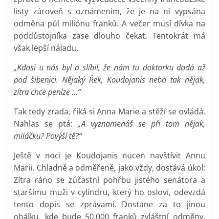
listy zároveň s oznámením, že je na ni vypsána
odměna půl miliónu franků. A večer musí dívka na
poddůstojníka zase dlouho čekat. Tentokrát má
však lepší náladu.
„Kdosi u nás byl a slíbil, že nám tu doktorku dodá až
pod šibenici. Nějaký Řek, Koudojanis nebo tak nějak,
zítra chce peníze …“
Tak tedy zrada, říká si Anna Marie a stěží se ovládá.
Nahlas se ptá:
„A vyznamenáš se při tom nějak,
miláčku? Povýší tě?“
Ještě v noci je Koudojanis nucen navštívit Annu
Marii. Chladně a odměřeně, jako vždy, dostává úkol:
Zítra ráno se zúčastní pohřbu jistého senátora a
staršímu muži v cylindru, který ho osloví, odevzdá
tento dopis se zprávami. Dostane za to jinou
obálku, kde bude 50.000 franků zvláštní odměny.