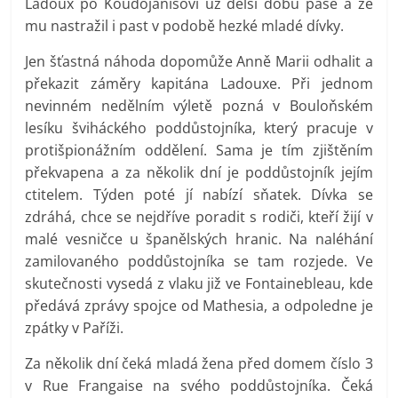
Ladoux po Koudojanisovi už delší dobu pase a že
mu nastražil i past v podobě hezké mladé dívky.
Jen šťastná náhoda dopomůže Anně Marii odhalit a
překazit záměry kapitána Ladouxe. Při jednom
nevinném nedělním výletě pozná v Bouloňském
lesíku šviháckého poddůstojníka, který pracuje v
protišpionážním oddělení. Sama je tím zjištěním
překvapena a za několik dní je poddůstojník jejím
ctitelem. Týden poté jí nabízí sňatek. Dívka se
zdráhá, chce se nejdříve poradit s rodiči, kteří žijí v
malé vesničce u španělských hranic. Na naléhání
zamilovaného poddůstojníka se tam rozjede. Ve
skutečnosti vysedá z vlaku již ve Fontainebleau, kde
předává zprávy spojce od Mathesia, a odpoledne je
zpátky v Paříži.
Za několik dní čeká mladá žena před domem číslo 3
v Rue Frangaise na svého poddůstojníka. Čeká