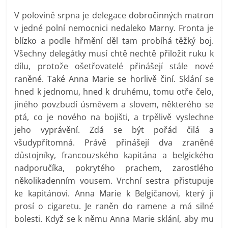
V polovině srpna je delegace dobročinných matron
v jedné polní nemocnici nedaleko Marny. Fronta je
blízko a podle hřmění děl tam probíhá těžký boj.
Všechny delegátky musí chtě nechtě přiložit ruku k
dílu, protože ošetřovatelé přinášejí stále nové
raněné. Také Anna Marie se horlivě činí. Sklání se
hned k jednomu, hned k druhému, tomu otře čelo,
jiného povzbudí úsměvem a slovem, některého se
ptá, co je nového na bojišti, a trpělivě vyslechne
jeho vyprávění. Zdá se být pořád čilá a
všudypřítomná. Právě přinášejí dva zraněné
důstojníky, francouzského kapitána a belgického
nadporučíka, pokrytého prachem, zarostlého
několikadenním vousem. Vrchní sestra přistupuje
ke kapitánovi. Anna Marie k Belgičanovi, který ji
prosí o cigaretu. Je raněn do ramene a má silné
bolesti. Když se k němu Anna Marie sklání, aby mu