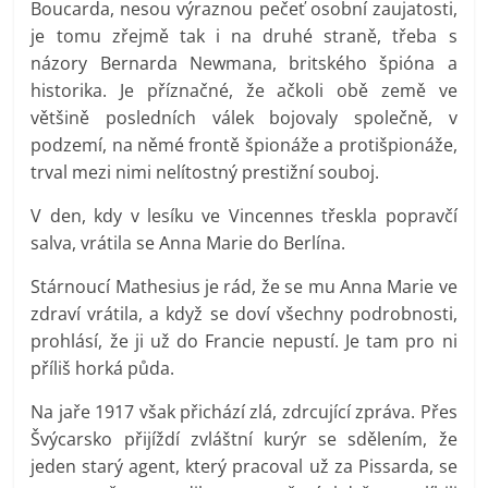
Boucarda, nesou výraznou pečeť osobní zaujatosti,
je tomu zřejmě tak i na druhé straně, třeba s
názory Bernarda Newmana, britského špióna a
historika. Je příznačné, že ačkoli obě země ve
většině posledních válek bojovaly společně, v
podzemí, na němé frontě špionáže a protišpionáže,
trval mezi nimi nelítostný prestižní souboj.
V den, kdy v lesíku ve Vincennes třeskla popravčí
salva, vrátila se Anna Marie do Berlína.
Stárnoucí Mathesius je rád, že se mu Anna Marie ve
zdraví vrátila, a když se doví všechny podrobnosti,
prohlásí, že ji už do Francie nepustí. Je tam pro ni
příliš horká půda.
Na jaře 1917 však přichází zlá, zdrcující zpráva. Přes
Švýcarsko přijíždí zvláštní kurýr se sdělením, že
jeden starý agent, který pracoval už za Pissarda, se