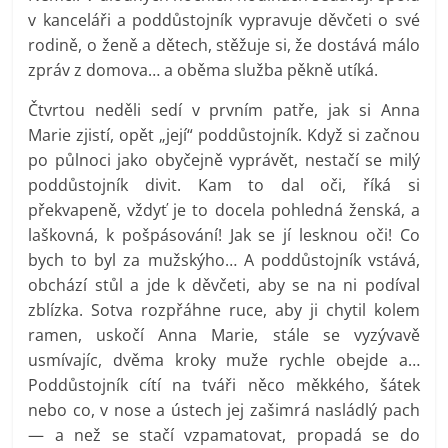
v kanceláři a poddůstojník vypravuje děvčeti o své
rodině, o ženě a dětech, stěžuje si, že dostává málo
zpráv z domova… a oběma služba pěkně utíká.
Čtvrtou neděli sedí v prvním patře, jak si Anna
Marie zjistí, opět „její“ poddůstojník. Když si začnou
po půlnoci jako obyčejně vyprávět, nestačí se milý
poddůstojník divit. Kam to dal oči, říká si
překvapeně, vždyť je to docela pohledná ženská, a
laškovná, k pošpásování! Jak se jí lesknou oči! Co
bych to byl za mužskýho… A poddůstojník vstává,
obchází stůl a jde k děvčeti, aby se na ni podíval
zblízka. Sotva rozpřáhne ruce, aby ji chytil kolem
ramen, uskočí Anna Marie, stále se vyzývavě
usmívajíc, dvěma kroky muže rychle obejde a…
Poddůstojník cítí na tváři něco měkkého, šátek
nebo co, v nose a ústech jej zašimrá nasládlý pach
— a než se stačí vzpamatovat, propadá se do