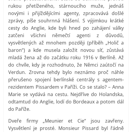
rukou přetíženého, stárnoucího muže, jednáš
novými i přijíždějícími agenty, zpracovává došlé
zprávy, píše souhrnná hlášení. S výjimkou krátké
cesty do Anglie, kde byli hned po zahájení války
zatčeni všichni němečtí agenti z důvodů,
vysvětlených až mnohem později (příběh „Holič a
baron“) a kde musela založit novou síť, zůstává
mladá žena až do začátku roku 1916 v Berlíně. Až
do chvíle, kdy je rozhodnuto, že Němci zaútočí na
Verdun. Zrovna tehdy bylo neznámo proč náhle
přerušeno spojení berlínské centrály s agentem-
rezidentem Pissardem v Paříži. Co se stalo? – Anna
Marie se vydává na cestu. Nejdříve do Holandska,
odtamtud do Anglie, lodí do Bordeaux a potom dál
do Paříže.
Dveře firmy „Meunier et Cie“ jsou zavřeny.
Vysvětlení je prosté. Monsieur Pissard byl řádně