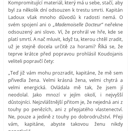
Kompromitující materiál, který má u sebe, stačí, aby
byl za několik dní odsouzen k trestu smrti. Kapitán
Ladoux však mnoho důvodů k radosti nemá. O
svém spojení ani o
„Mademoiselle Docteur“
neřekne
odsouzený ani slovo. Ví, že prohrál ve hře, kde se
platí smrtí. A nač mluvit, když ta, kterou chtěl zradit,
už je stejně docela určitě za horami? Říká se, že
teprve krátce před popravou prohlásil Koudojanis
veliteli popravčí čety:
„Teď již vám mohu prozradit, kapitáne, že mě sem
přivedla žena. Velmi krásná žena, velmi chytrá a
velmi energická. Ovládala mě tak, že jsem jí
neodolal. Jako mnozí v jejím okolí, i nejvyšší
důstojníci. Nejzvláštnější přitom je, že nejedná ani z
touhy po penězích, ani z přepjatého vlastenectví.
Ne, pouze a jedině z touhy po dobrodružství. Přeji
vám, kapitáne, abyste takovou ženu nikdy