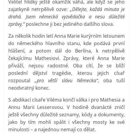
Velitel hlídky ještě okamžik váhá, ale když se jeho
zajatkyně netrpělivě ozve:
„Dělejte, každá minuta je
drahá. Jsem německá vyzvědačka a nesu důležité
zprávy,“
poslechne ji bez jediného dalšího slova.
Za několik hodin letí Anna Marie kurýrním letounem
do německého hlavního stanu, kde podává první
hlášení, a potom dál do Berlína, k netrpělivě
čekajícímu Mathesiovi. Zprávy, které Anna Marie
přiváží, nejsou radostné. Oba cítí, že se blíží
poslední dějství tragédie, kterou jejich císař
rozpoutal
„pro větší slávu Německa“,
oba tuší
neodvratný konec.
S abdikací císaře Viléma končí válka i pro Mathesia a
Annu Marii Lesserovou. V hodině dvanácté zničí
ještě všechny důležité seznamy, kódy a dokumenty,
jako by tím mohli spálit i všechny mosty ke své
minulosti – a najednou nemají co dělat.