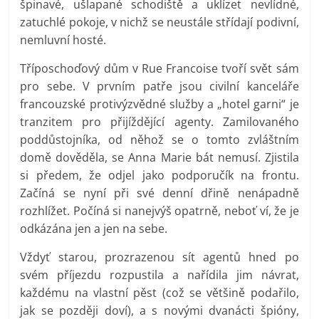
špinavé, ušlapané schodiště a uklízet nevlídné,
zatuchlé pokoje, v nichž se neustále střídají podivní,
nemluvní hosté.
Tříposchoďový dům v Rue Francoise tvoří svět sám
pro sebe. V prvním patře jsou civilní kanceláře
francouzské protivýzvědné služby a „hotel garni“ je
tranzitem pro přijíždějící agenty. Zamilovaného
poddůstojníka, od něhož se o tomto zvláštním
domě dověděla, se Anna Marie bát nemusí. Zjistila
si předem, že odjel jako podporučík na frontu.
Začíná se nyní při své denní dřině nenápadně
rozhlížet. Počíná si nanejvýš opatrně, neboť ví, že je
odkázána jen a jen na sebe.
Vždyť starou, prozrazenou sít agentů hned po
svém příjezdu rozpustila a nařídila jim návrat,
každému na vlastní pěst (což se většině podařilo,
jak se později doví), a s novými dvanácti špióny,