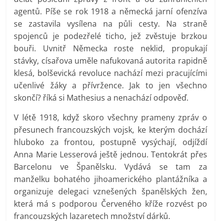
agentů. Píše se rok 1918 a německá jarní ofenzíva
se zastavila vysílena na půli cesty. Na straně
spojenců je podezřelé ticho, jež zvěstuje brzkou
bouři. Uvnitř Německa roste neklid, propukají
stávky, císařova uměle nafukovaná autorita rapidně
klesá, bolševická revoluce nachází mezi pracujícími
učenlivé žáky a přívržence. Jak to jen všechno
skončí? říká si Mathesius a nenachází odpověď.
V létě 1918, když skoro všechny prameny zpráv o
přesunech francouzských vojsk, ke kterým dochází
hluboko za frontou, postupně vysýchají, odjíždí
Anna Marie Lesserová ještě jednou. Tentokrát přes
Barcelonu ve Španělsku. Vydává se tam za
manželku bohatého jihoamerického plantážníka a
organizuje delegaci vznešených španělských žen,
která má s podporou Červeného kříže rozvést po
francouzských lazaretech množství dárků.