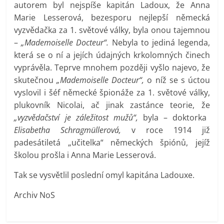
autorem byl nejspíše kapitán Ladoux, že Anna
Marie Lesserová, bezesporu nejlepší německá
vyzvědačka za 1. světové války, byla onou tajemnou
–
„Mademoiselle Docteur“.
Nebyla to jediná legenda,
která se o ní a jejích údajných krkolomných činech
vyprávěla. Teprve mnohem později vyšlo najevo, že
skutečnou
„Mademoiselle Docteur“,
o níž se s úctou
vyslovil i šéf německé špionáže za 1. světové války,
plukovník Nicolai, ač jinak zastánce teorie, že
„vyzvědačství je záležitost mužů“,
byla – doktorka
Elisabetha Schragmüllerová,
v roce 1914 již
padesátiletá „učitelka“ německých špiónů, jejíž
školou prošla i Anna Marie Lesserová.
Tak se vysvětlil poslední omyl kapitána Ladouxe.
Archiv NoS