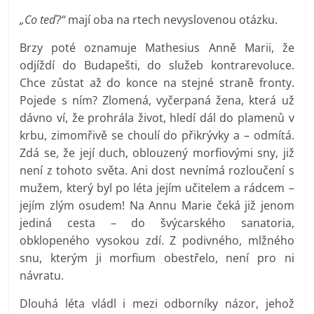
„Co teď?“
mají oba na rtech nevyslovenou otázku.
Brzy poté oznamuje Mathesius Anně Marii, že
odjíždí do Budapešti, do služeb kontrarevoluce.
Chce zůstat až do konce na stejné straně fronty.
Pojede s ním? Zlomená, vyčerpaná žena, která už
dávno ví, že prohrála život, hledí dál do plamenů v
krbu, zimomřivě se choulí do přikrývky a – odmítá.
Zdá se, že její duch, oblouzený morfiovými sny, již
není z tohoto světa. Ani dost nevnímá rozloučení s
mužem, který byl po léta jejím učitelem a rádcem –
jejím zlým osudem! Na Annu Marie čeká již jenom
jediná cesta – do švýcarského sanatoria,
obklopeného vysokou zdí. Z podivného, mlžného
snu, kterým ji morfium obestřelo, není pro ni
návratu.
Dlouhá léta vládl i mezi odborníky názor, jehož