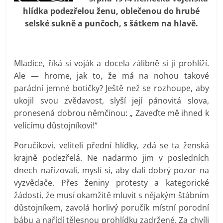
prospívá?
hlídka podezřelou ženu, oblečenou do hrubé
selské sukně a punčoch, s šátkem na hlavě.
Mladice, říká si voják a docela zálibně si ji prohlíží.
Ale — hrome, jak to, že má na nohou takové
parádní jemné botičky? Ještě než se rozhoupe, aby
ukojil svou zvědavost, slyší její pánovitá slova,
pronesená dobrou němčinou: „ Zaveďte mě ihned k
velícímu důstojníkovi!“
Poručíkovi, veliteli přední hlídky, zdá se ta ženská
krajně podezřelá. Ne nadarmo jim v posledních
dnech nařizovali, myslí si, aby dali dobrý pozor na
vyzvědače. Přes ženiny protesty a kategorické
žádosti, že musí okamžitě mluvit s nějakým štábním
důstojníkem, zavolá horlivý poručík místní porodní
bábu a nařídí tělesnou prohlídku zadržené. Za chvíli