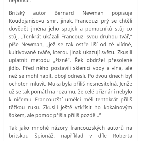
nepotkal.“
Britský autor Bernard Newman popisuje
Koudojanisovu smrt jinak. Francouzi prý se chtěli
dovědět jména jeho spojek a pomocníků stůj co
stůj. „Tenkrát ukázali Francouzi svou druhou tvář,“
píše Newman, „jež se tak ostře liší od té vlídné,
kultivované tváře, kterou jinak ukazují světu. Zkusili
uplatnit metodu „žízně“. Řek obdržel přesolené
jídlo. Před něho postavili sklenici vody a vína, ale
než se mohl napít, obojí odnesli. Po dvou dnech byl
ochoten mluvit. Muka byla příliš nesnesitelná. Jenže
už se tak pomátl na rozumu, že celé přiznání nebylo
k ničemu. Francouzští umělci měli tentokrát příliš
těžkou ruku. Zkusili ještě vzkřísit ho kokainovým
šokem, ale pomoc přišla příliš pozdě…“
Tak jako mnohé názory francouzských autorů na
britskou špionáž, například v díle Roberta