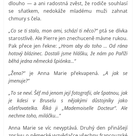
dlouho — a ani radostná zvěst, že rodiče souhlasí
se sňatkem, nedokáže mladému muži zahnat
chmury s čela.
„Co se ti stalo, mon ami, schází ti něco?“
ptá se dívka
starostlivě. Ale Pierre jen znechuceně mávne rukou.
Pak přece jen řekne:
„Hrom aby do toho … Od rána
hotový blázinec. Dostali jsme hlášku, že nám po Paříži
běhá jedna německá špiónka…“
„Žena?“
je Anna Marie překvapená.
„A jak se
jmenuje?“
„To se neví. Šéf má jenom její fotografii, ale špatnou, jak
je kdesi v Bruselu s nějakými důstojníky jako
ošetřovatelka. Říká ji „Mademoiselle Docteur“. Ale
nechme toho, miláčku…“
Anna Marie se víc nevyptává. Druhý den přinášejí
zprávu o německé vyzvědačce všechny francouzské