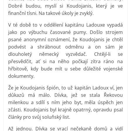
Dobré budou, myslí si Koudojanis, který je ve
finanční tísni. Na takové úkoly je zvyklý.
V té době to v oddělení kapitánu Ladouxe vypadá
jako po výbuchu časované pumy. Došlo strojem
psané anonymní oznámení, že Koudojanis je chtěl
podvést a shrábnout odměnu a on sám je
dlouholetý německý vyzvědač. Chtějí-li se
přesvědčit, ať si na něho počkají zítra ráno na
hřbitově, kdy bude mít u sebe důležité vojenské
dokumenty.
Že je Koudojanis špión, to už kapitán Ladoux ví, jen
důkazů má málo. Dívka, jež se stala Řekovou
milenkou a sdílí s ním jeho byt, měla úspěch jen
zčásti. Koudojanis byl krajně opatrný, opravdu psal
články pro svůj soluňský list.
Až jednou. Dívka se vrací nečekaně domů a vidí