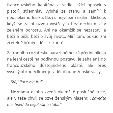
francouzského kapitána a vedle ležící opasek s
pistolí, střemhlav vybíhá ze stanu a zamíří k
nedalekému lesíku. Běží s největším úsilím, kličkuje,
když se za ní ozvou výstřely a bez dechu mizí v
zeleném porostu. Ani na okamžik se nezastaví a
běží a běží, běží o svůj život… Míří tam, odkud zní
zřetelně hřmění děl – k frontě.
Za ranního rozbřesku narazí německá přední hlídka
na lesní cestě na podivnou postavu. Je zahalená do
francouzského důstojnického pláště, ale přes
vysoký ohrnutý límec je vidět dlouhé ženské vlasy.
„Stůj! Ruce vzhůru!“
Neznámá osoba zvedá okamžitě poslušně ruce,
ale v téže chvíli se ozve ženským hlasem:
„Zaveďte
mě ihned do nejbližšího štábu!“