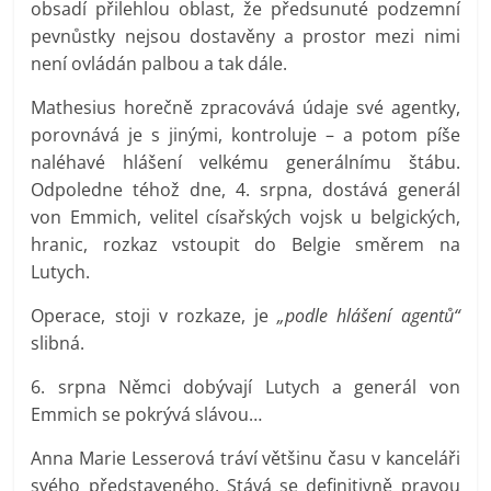
obsadí přilehlou oblast, že předsunuté podzemní
pevnůstky nejsou dostavěny a prostor mezi nimi
není ovládán palbou a tak dále.
Mathesius horečně zpracovává údaje své agentky,
porovnává je s jinými, kontroluje – a potom píše
naléhavé hlášení velkému generálnímu štábu.
Odpoledne téhož dne, 4. srpna, dostává generál
von Emmich, velitel císařských vojsk u belgických,
hranic, rozkaz vstoupit do Belgie směrem na
Lutych.
Operace, stoji v rozkaze, je
„podle hlášení agentů“
slibná.
6. srpna Němci dobývají Lutych a generál von
Emmich se pokrývá slávou…
Anna Marie Lesserová tráví většinu času v kanceláři
svého představeného. Stává se definitivně pravou