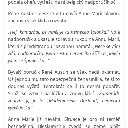
podala oheň, vytřeští na ní belgický nadporučík oči.
René Austin! bleskne v tu chvíli Anně Marii hlavou.
Zachová však klid a rozvahu.
„Hej, kamarádi, ke mně! Je tu německá špiónka!“
volá
nadporučík a ukazuje zdravou rukou na Annu Marii,
která s předstíranou rozvahou namítá:
„Něco se vám
zdá, nadporučíku! Jsem sestra Červeného kříže a přijela
jsem ze Španělska…“
Bývalý poručík René Austin se však nedá oklamat.
Už jednou mu tato nebezpečná žena unikla, že si to
dodnes vyčítá. Tentokrát se jí to nesmí podařit.
Snaží se vztyčit na lůžku a znovu křičí:
„Kamarádi,
zadržte ji, je to „Mademoiselle Docteur“, německá
vyzvědačka!“
Anna Marie již neváhá. Situace je pro ni téměř
beznadějná. Bleskurychle zvedá se země plášť