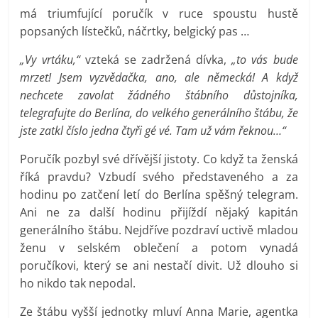
má triumfující poručík v ruce spoustu hustě
popsaných lístečků, náčrtky, belgický pas …
„Vy vrtáku,“
vzteká se zadržená dívka,
„to vás bude
mrzet! Jsem vyzvědačka, ano, ale německá! A když
nechcete zavolat žádného štábního důstojníka,
telegrafujte do Berlína, do velkého generálního štábu, že
jste zatkl číslo jedna čtyři gé vé. Tam už vám řeknou…“
Poručík pozbyl své dřívější jistoty. Co když ta ženská
říká pravdu? Vzbudí svého představeného a za
hodinu po zatčení letí do Berlína spěšný telegram.
Ani ne za další hodinu přijíždí nějaký kapitán
generálního štábu. Nejdříve pozdraví uctivě mladou
ženu v selském oblečení a potom vynadá
poručíkovi, který se ani nestačí divit. Už dlouho si
ho nikdo tak nepodal.
Ze štábu vyšší jednotky mluví Anna Marie, agentka