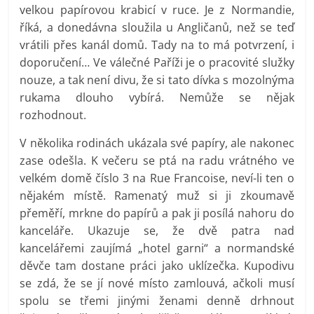
velkou papírovou krabicí v ruce. Je z Normandie,
říká, a donedávna sloužila u Angličanů, než se teď
vrátili přes kanál domů. Tady na to má potvrzení, i
doporučení… Ve válečné Paříži je o pracovité služky
nouze, a tak není divu, že si tato dívka s mozolnýma
rukama dlouho vybírá. Nemůže se nějak
rozhodnout.
V několika rodinách ukázala své papíry, ale nakonec
zase odešla. K večeru se ptá na radu vrátného ve
velkém domě číslo 3 na Rue Francoise, neví-li ten o
nějakém místě. Ramenatý muž si ji zkoumavě
přeměří, mrkne do papírů a pak ji posílá nahoru do
kanceláře. Ukazuje se, že dvě patra nad
kancelářemi zaujímá „hotel garni“ a normandské
děvče tam dostane práci jako uklízečka. Kupodivu
se zdá, že se jí nové místo zamlouvá, ačkoli musí
spolu se třemi jinými ženami denně drhnout