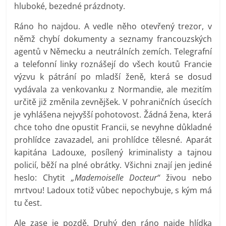
hluboké, bezedné prázdnoty.
Ráno ho najdou. A vedle něho otevřený trezor, v
němž chybí dokumenty a seznamy francouzských
agentů v Německu a neutrálních zemích. Telegrafní
a telefonní linky roznášejí do všech koutů Francie
výzvu k pátrání po mladší ženě, která se dosud
vydávala za venkovanku z Normandie, ale mezitím
určitě již změnila zevnějšek. V pohraničních úsecích
je vyhlášena nejvyšší pohotovost. Žádná žena, která
chce toho dne opustit Francii, se nevyhne důkladné
prohlídce zavazadel, ani prohlídce tělesné. Aparát
kapitána Ladouxe, posílený kriminalisty a tajnou
policií, běží na plné obrátky. Všichni znají jen jediné
heslo: Chytit
„Mademoiselle Docteur“
živou nebo
mrtvou! Ladoux totiž vůbec nepochybuje, s kým má
tu čest.
Ale zase je pozdě. Druhý den ráno najde hlídka