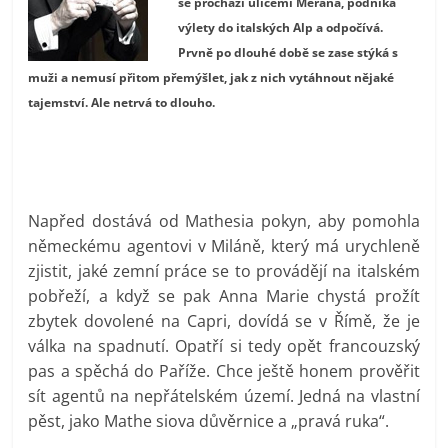
se prochází ulicemi Merana, podniká
prospívá?
výlety do italských Alp a odpočívá.
Prvně po dlouhé době se zase stýká s
muži a nemusí přitom přemýšlet, jak z nich vytáhnout nějaké
tajemství. Ale netrvá to dlouho.
Napřed dostává od Mathesia pokyn, aby pomohla
německému agentovi v Miláně, který má urychleně
zjistit, jaké zemní práce se to provádějí na italském
pobřeží, a když se pak Anna Marie chystá prožít
zbytek dovolené na Capri, dovídá se v Římě, že je
válka na spadnutí. Opatří si tedy opět francouzský
pas a spěchá do Paříže. Chce ještě honem prověřit
sít agentů na nepřátelském území. Jedná na vlastní
pěst, jako Mathe siova důvěrnice a „pravá ruka“.