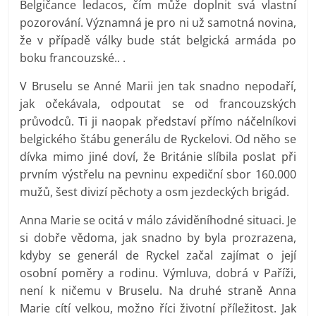
Belgičance ledacos, čím může doplnit svá vlastní
pozorování. Významná je pro ni už samotná novina,
že v případě války bude stát belgická armáda po
boku francouzské.. .
V Bruselu se Anné Marii jen tak snadno nepodaří,
jak očekávala, odpoutat se od francouzských
průvodců. Ti ji naopak představí přímo náčelníkovi
belgického štábu generálu de Ryckelovi. Od něho se
dívka mimo jiné doví, že Británie slíbila poslat při
prvním výstřelu na pevninu expediční sbor 160.000
mužů, šest divizí pěchoty a osm jezdeckých brigád.
Anna Marie se ocitá v málo záviděníhodné situaci. Je
si dobře vědoma, jak snadno by byla prozrazena,
kdyby se generál de Ryckel začal zajímat o její
osobní poměry a rodinu. Výmluva, dobrá v Paříži,
není k ničemu v Bruselu. Na druhé straně Anna
Marie cítí velkou, možno říci životní příležitost. Jak