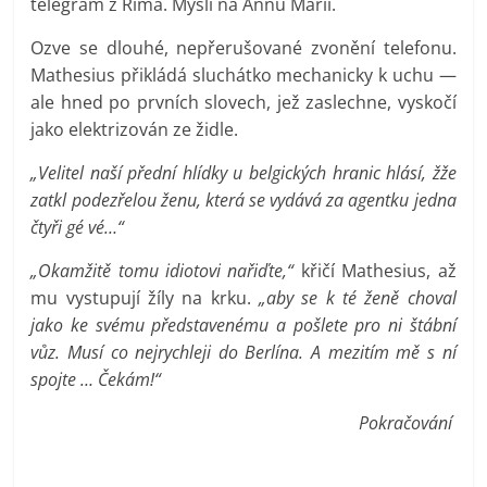
telegram z Říma. Myslí na Annu Marii.
Ozve se dlouhé, nepřerušované zvonění telefonu.
Mathesius přikládá sluchátko mechanicky k uchu —
ale hned po prvních slovech, jež zaslechne, vyskočí
jako elektrizován ze židle.
„Velitel naší přední hlídky u belgických hranic hlásí, žže
zatkl podezřelou ženu, která se vydává za agentku jedna
čtyři gé vé…“
„Okamžitě tomu idiotovi nařiďte,“
křičí Mathesius, až
mu vystupují žíly na krku.
„aby se k té ženě choval
jako ke svému představenému a pošlete pro ni štábní
vůz. Musí co nejrychleji do Berlína. A mezitím mě s ní
spojte … Čekám!“
Pokračování