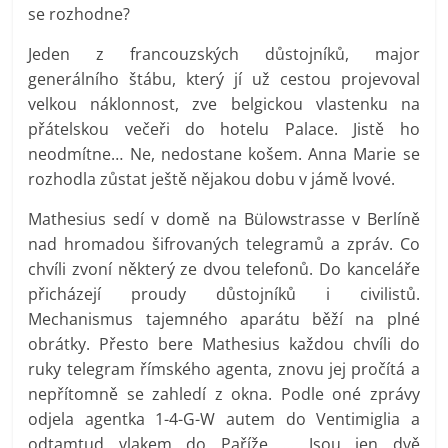
se rozhodne?
Jeden z francouzských důstojníků, major
generálního štábu, který jí už cestou projevoval
velkou náklonnost, zve belgickou vlastenku na
přátelskou večeři do hotelu Palace. Jistě ho
neodmítne… Ne, nedostane košem. Anna Marie se
rozhodla zůstat ještě nějakou dobu v jámě lvové.
Mathesius sedí v domě na Bülowstrasse v Berlíně
nad hromadou šifrovaných telegramů a zpráv. Co
chvíli zvoní některý ze dvou telefonů. Do kanceláře
přicházejí proudy důstojníků i civilistů.
Mechanismus tajemného aparátu běží na plné
obrátky. Přesto bere Mathesius každou chvíli do
ruky telegram římského agenta, znovu jej pročítá a
nepřítomně se zahledí z okna. Podle oné zprávy
odjela agentka 1-4-G-W autem do Ventimiglia a
odtamtud vlakem do Paříže … Jsou jen dvě