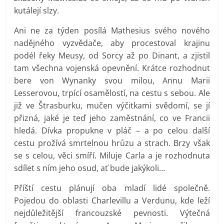
kutálejí slzy.
Ani ne za týden posílá Mathesius svého nového
nadějného vyzvědače, aby procestoval krajinu
podél řeky Meusy, od Sorcy až po Dinant, a zjistil
tam všechna vojenská opevnění. Krátce rozhodnut
bere von Wynanky svou milou, Annu Marii
Lesserovou, trpící osamělostí, na cestu s sebou. Ale
již ve Štrasburku, mučen výčitkami svědomí, se jí
přizná, jaké je teď jeho zaměstnání, co ve Francii
hledá. Dívka propukne v pláč – a po celou další
cestu prožívá smrtelnou hrůzu a strach. Brzy však
se s celou, věci smíří. Miluje Carla a je rozhodnuta
sdílet s ním jeho osud, ať bude jakýkoli…
Příští cestu plánují oba mladí lidé společně.
Pojedou do oblasti Charlevillu a Verdunu, kde leží
nejdůležitější francouzské pevnosti. Výtečná