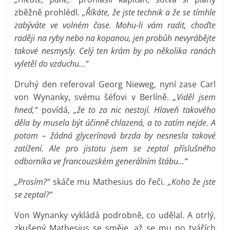
zběžně prohlédl.
„Říkáte, že jste technik a že se tímhle
zabýváte ve volném čase. Mohu-li vám radit, choďte
raději na ryby nebo na kopanou, jen probůh nevyrábějte
takové nesmysly. Celý ten krám by po několika ranách
vyletěl do vzduchu…“
Druhý den referoval Georg Nieweg, nyní zase Carl
von Wynanky, svému šéfovi v Berlíně.
„Viděl jsem
hned,“
povídá,
„že to za nic nestojí. Hlaveň takového
děla by musela být účinně chlazená, a to zatím nejde. A
potom – žádná glycerínová brzda by nesnesla takové
zatížení. Ale pro jistotu jsem se zeptal příslušného
odborníka ve francouzském generálním štábu…“
„Prosím?“
skáče mu Mathesius do řeči.
„Koho že jste
se zeptal?“
Von Wynanky vykládá podrobně, co udělal. A otrlý,
zkušený Mathesius se směje, až se mu po tvářích