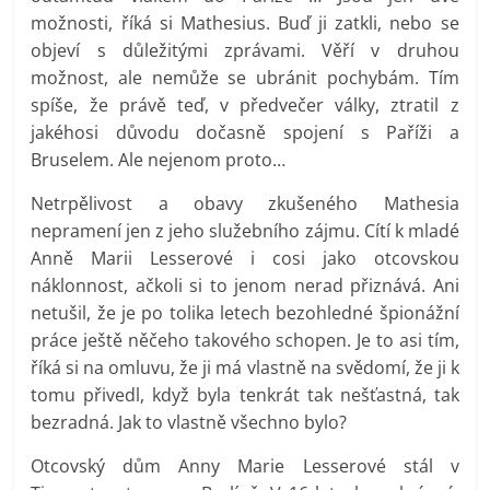
možnosti, říká si Mathesius. Buď ji zatkli, nebo se
objeví s důležitými zprávami. Věří v druhou
možnost, ale nemůže se ubránit pochybám. Tím
spíše, že právě teď, v předvečer války, ztratil z
jakéhosi důvodu dočasně spojení s Paříži a
Bruselem. Ale nejenom proto…
Netrpělivost a obavy zkušeného Mathesia
nepramení jen z jeho služebního zájmu. Cítí k mladé
Anně Marii Lesserové i cosi jako otcovskou
náklonnost, ačkoli si to jenom nerad přiznává. Ani
netušil, že je po tolika letech bezohledné špionážní
práce ještě něčeho takového schopen. Je to asi tím,
říká si na omluvu, že ji má vlastně na svědomí, že ji k
tomu přivedl, když byla tenkrát tak nešťastná, tak
bezradná. Jak to vlastně všechno bylo?
Otcovský dům Anny Marie Lesserové stál v