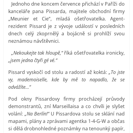
Jednoho dne koncem července přichází v Paříži do
kanceláře pana Pissarda, majitele obchodní firmy
„Meunier et Cie“, mladá ošetřovatelka. Agent-
rezident Pissard je z vývoje událostí v posledních
dnech celý zkoprnělý a bojácně si prohlíží svou
neznámou návštěvnici.
„Nekoukejte tak hloupě,“
říká ošetřovatelka ironicky,
„jsem jedna čtyři gé vé.“
Pissard vyskočí od stolu a radostí až koktá:
„To jste
vy, mademoiselle, kde by mě to napadlo, že se
odvážíte…“
Pod okny Pissardovy firmy procházejí průvody
demonstrantů, zní Marseillaisa a co chvíli je slyšet
volání:
„Na Berlín!“
U Pissardova stolu se sklání nad
mapami, plány a zprávami agentka 1-4-G-W a občas
si dělá drobnohledné poznámky na tenounký papír,