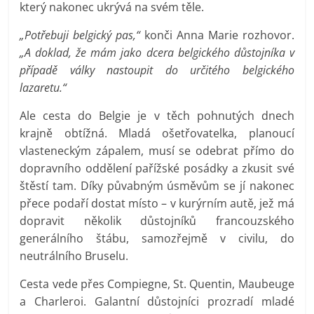
který nakonec ukrývá na svém těle.
„Potřebuji belgický pas,“
konči Anna Marie rozhovor.
„A doklad, že mám jako dcera belgického důstojníka v
případě války nastoupit do určitého belgického
lazaretu.“
Ale cesta do Belgie je v těch pohnutých dnech
krajně obtížná. Mladá ošetřovatelka, planoucí
vlasteneckým zápalem, musí se odebrat přímo do
dopravního oddělení pařížské posádky a zkusit své
štěstí tam. Díky půvabným úsměvům se jí nakonec
přece podaří dostat místo – v kurýrním autě, jež má
dopravit několik důstojníků francouzského
generálního štábu, samozřejmě v civilu, do
neutrálního Bruselu.
Cesta vede přes Compiegne, St. Quentin, Maubeuge
a Charleroi. Galantní důstojníci prozradí mladé