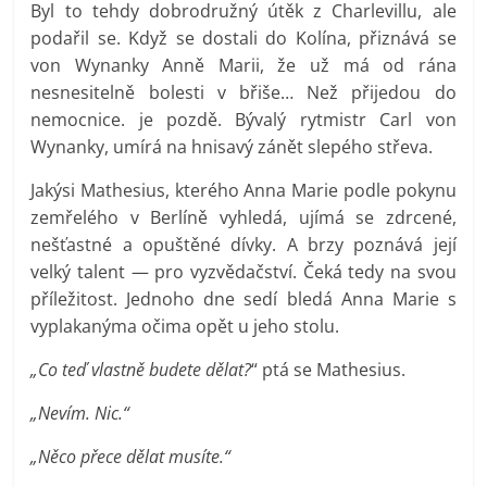
Byl to tehdy dobrodružný útěk z Charlevillu, ale
podařil se. Když se dostali do Kolína, přiznává se
von Wynanky Anně Marii, že už má od rána
nesnesitelně bolesti v břiše… Než přijedou do
nemocnice. je pozdě. Bývalý rytmistr Carl von
Wynanky, umírá na hnisavý zánět slepého střeva.
Jakýsi Mathesius, kterého Anna Marie podle pokynu
zemřelého v Berlíně vyhledá, ujímá se zdrcené,
nešťastné a opuštěné dívky. A brzy poznává její
velký talent — pro vyzvědačství. Čeká tedy na svou
příležitost. Jednoho dne sedí bledá Anna Marie s
vyplakanýma očima opět u jeho stolu.
„Co teď vlastně budete dělat?
“ ptá se Mathesius.
„Nevím. Nic.“
„Něco přece dělat musíte.“