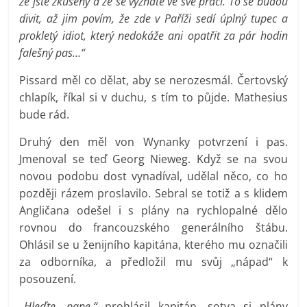
že jste zkušený a že se vyznáte ve své práci. To se budou
divit, až jim povím, že zde v Paříži sedí úplný tupec a
prokletý idiot, který nedokáže ani opatřit za pár hodin
falešný pas…“
Pissard měl co dělat, aby se nerozesmál. Čertovský
chlapík, říkal si v duchu, s tím to půjde. Mathesius
bude rád.
Druhý den měl von Wynanky potvrzení i pas.
Jmenoval se teď Georg Nieweg. Když se na svou
novou podobu dost vynadíval, udělal něco, co ho
později rázem proslavilo. Sebral se totiž a s klidem
Angličana odešel i s plány na rychlopalné dělo
rovnou do francouzského generálního štábu.
Ohlásil se u ženijního kapitána, kterého mu označili
za odborníka, a předložil mu svůj „nápad“ k
posouzení.
„Hleďte, pane,“
prohlásil kapitán, sotva si plány