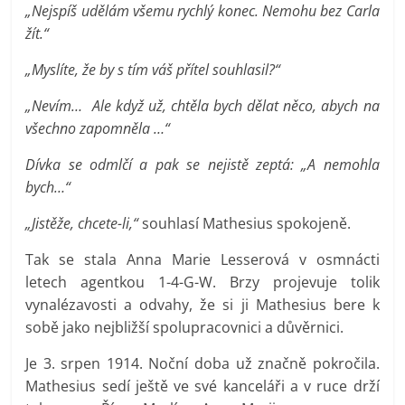
„Nejspíš udělám všemu rychlý konec. Nemohu bez Carla
žít.“
„Myslíte, že by s tím váš přítel souhlasil?“
„Nevím… Ale když už, chtěla bych dělat něco, abych na
všechno zapomněla …“
Dívka se odmlčí a pak se nejistě zeptá: „A nemohla
bych…“
„Jistěže, chcete-li,“
souhlasí Mathesius spokojeně.
Tak se stala Anna Marie Lesserová v osmnácti
letech agentkou 1-4-G-W. Brzy projevuje tolik
vynalézavosti a odvahy, že si ji Mathesius bere k
sobě jako nejbližší spolupracovnici a důvěrnici.
Je 3. srpen 1914. Noční doba už značně pokročila.
Mathesius sedí ještě ve své kanceláři a v ruce drží