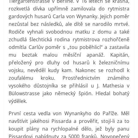
Tiergartenstrasse v Berlíně. V 16 letech se krásná,
rozkvetlá dívka upřímně zamilovala do rytmistra
gardových husarů Carla von Wynanky. Jejich poměr
nezůstal bez následků, ale dítě se narodilo mrtvé.
Rodiče vyhnali svobodnou matku z domu a také
zchudlá šlechtická rodina rytmistrova rozhořčeně
odmítla Carlův poměr s „tou poběhlicí“ a zastavila
mu beztak malou měsíční apanáž. Kapitán,
přeložený pro dluhy od husarů k železničnímu
vojsku, nevěděl kudy kam. Nakonec se rozhodl k
zoufalému kroku. Prostřednictvím známého
vysokého důstojníka se přihlásil u J. Mathesia v
Bülowstrasse jako německý špión. Hledal bohatý
výdělek.
První cesta vedla von Wynankyho do Paříže. Měl
navštívit jakéhosi Pissarda a prověřit, stojí-li za to
koupit plány na rychlopalné dělo, jež byly panu
Pissardovi nabídnuty za 5000 franků. Novopečený