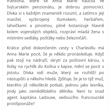
franština, které se Anna Marie naučila ve
švýcarském penzionátu, je dobrou pomocnicí.
Dívka si s každým znamenitě rozumí, a zatímco její
manžel, vyzbrojený tlumokem, herbářem,
lahvičkami a pinzetou, pilně botanizuje hlavně
kolem vojenských objektů, rozpráví mladá žena s
místními sedláky, pošťáky nebo železničáři.
Krátce před dokončením cesty v Charlevillu má
Anna Marie pocit, že je někdo pronásleduje. Když
pak stojí na nádraží, skrytí za poštovní károu, s
lístky na rychlík do Kolína v kapse, mění se pocit v
jistotu. Dívka vidí muže, který se rozhlíží po
nástupišti a někoho hledá. Zjišťuje, že je to týž muž,
kterého již několikrát potkali, jednou jako lesníka,
jindy jako zemědělského dělníka. Není to snad
agent kapitána Ladouxe, vedoucího francouzské
protišpionáže?