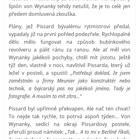
špión von Wynanky tehdy netušil, že je to celé jen
předem domluvená zkouška.
Plány, jež Pissard bývalému rytmistrovi předal,
vypadaly již na první pohled podezřele. Rychlopalné
dělo mělo fungovat na způsob bubínkového
revolveru a pálit ránu za ranou. Ale ať měl von
Wynanky jakékoli pochyby, chtěl mít jistotu. Ještě
týž den, vlastně v noci, navštívil Pissarda, který už
ležel v posteli, a spustil:
„Potřebuji doklad, že jsem
zaměstnán u firmy Meunier jako konstruktér nebo
technik, a švýcarský pas na jakékoli jméno. Tady je
fotografie. A musím to mít zítra…“
Pissard byl upřímně překvapen. Ale nač ten chvat?
To nejde tak rychle, to potrvá aspoň týden… Von
Wynanky, sedící na okraji Pissardovy postele,
přeruší proud námitek:
„Tak… A to mi v Berlíně říkali,