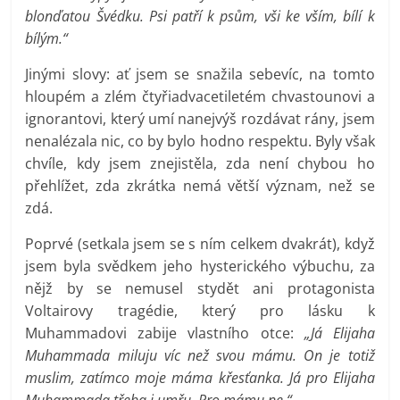
blonďatou Švédku. Psi patří k psům, vši ke vším, bílí k
bílým.“
Jinými slovy: ať jsem se snažila sebevíc, na tomto
hloupém a zlém čtyřiadvacetiletém chvastounovi a
ignorantovi, který umí nanejvýš rozdávat rány, jsem
nenalézala nic, co by bylo hodno respektu. Byly však
chvíle, kdy jsem znejistěla, zda není chybou ho
přehlížet, zda zkrátka nemá větší význam, než se
zdá.
Poprvé (setkala jsem se s ním celkem dvakrát), když
jsem byla svědkem jeho hysterického výbuchu, za
nějž by se nemusel stydět ani protagonista
Voltairovy tragédie, který pro lásku k
Muhammadovi zabije vlastního otce:
„Já Elijaha
Muhammada miluju víc než svou mámu. On je totiž
muslim, zatímco moje máma křesťanka. Já pro Elijaha
Muhammada třeba i umřu. Pro mámu ne.“