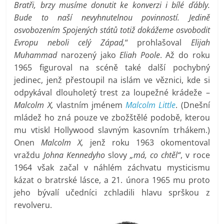
Bratři, brzy musíme donutit ke konverzi i bílé ďábly.
Bude to naší nevyhnutelnou povinností. Jedině
osvobozením Spojených států totiž dokážeme osvobodit
Evropu neboli celý Západ,
“ prohlašoval
Elijah
Muhammad
narozený jako
Eliah Poole
. Až do roku
1965 figuroval na scéně také další pochybný
jedinec, jenž přestoupil na islám ve věznici, kde si
odpykával dlouholetý trest za loupežné krádeže –
Malcolm X,
vlastním jménem
Malcolm Little
. (Dnešní
mládež ho zná pouze ve zbožštělé podobě, kterou
mu vtiskl Hollywood slavným kasovním trhákem.)
Onen
Malcolm X,
jenž roku 1963 okomentoval
vraždu
Johna Kennedyho
slovy
„má, co chtěl“
, v roce
1964 však začal v náhlém záchvatu mysticismu
kázat o bratrské lásce, a 21. února 1965 mu proto
jeho bývalí učedníci zchladili hlavu sprškou z
revolveru.