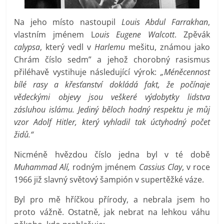
Na jeho místo nastoupil
Louis Abdul Farrakhan
,
vlastním jménem L
ouis Eugene Walcott
. Zpěvák
calypsa
, který vedl v
Harlemu
mešitu, známou jako
Chrám číslo sedm” a jehož chorobný rasismus
přiléhavě vystihuje následující výrok:
„Méněcennost
bílé rasy a křesťanství dokládá fakt, že počínaje
vědeckými objevy jsou veškeré výdobytky lidstva
zásluhou islámu. Jediný běloch hodný respektu je můj
vzor Adolf Hitler, který vyhladil tak úctyhodný počet
židů.“
Nicméně hvězdou číslo jedna byl v té době
Muhammad Alí,
rodným jménem
Cassius Clay
, v roce
1966 již slavný světový šampión v supertěžké váze.
Byl pro mě hříčkou přírody, a nebrala jsem ho
proto vážně. Ostatně, jak nebrat na lehkou váhu