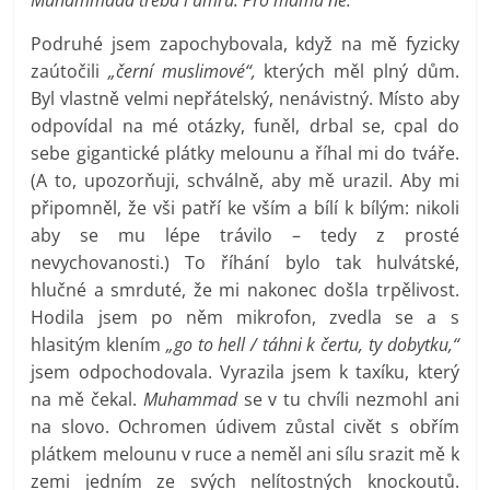
Podruhé jsem zapochybovala, když na mě fyzicky
zaútočili
„černí muslimové“,
kterých měl plný dům.
Byl vlastně velmi nepřátelský, nenávistný. Místo aby
odpovídal na mé otázky, funěl, drbal se, cpal do
sebe gigantické plátky melounu a říhal mi do tváře.
(A to, upozorňuji, schválně, aby mě urazil. Aby mi
připomněl, že vši patří ke vším a bílí k bílým: nikoli
aby se mu lépe trávilo – tedy z prosté
nevychovanosti.) To říhání bylo tak hulvátské,
hlučné a smrduté, že mi nakonec došla trpělivost.
Hodila jsem po něm mikrofon, zvedla se a s
hlasitým klením
„go to hell / táhni k čertu, ty dobytku,“
jsem odpochodovala. Vyrazila jsem k taxíku, který
na mě čekal.
Muhammad
se v tu chvíli nezmohl ani
na slovo. Ochromen údivem zůstal civět s obřím
plátkem melounu v ruce a neměl ani sílu srazit mě k
zemi jedním ze svých nelítostných knockoutů.