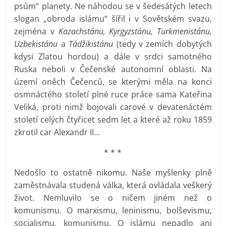
psům“ planety. Ne náhodou se v šedesátých letech
slogan „obroda islámu“ šířil i v Sovětském svazu,
zejména v
Kazachstánu, Kyrgyzstánu, Turkmenistánu,
Uzbekistánu
a
Tádžikistánu
(tedy v zemích dobytých
kdysi Zlatou hordou) a dále v srdci samotného
Ruska neboli v Čečenské autonomní oblasti. Na
území oněch Čečenců, se kterými měla na konci
osmnáctého století plné ruce práce sama Kateřina
Veliká, proti nimž bojovali carové v devatenáctém
století celých čtyřicet sedm let a které až roku 1859
zkrotil car Alexandr II…
* * *
Nedošlo to ostatně nikomu. Naše myšlenky plně
zaměstnávala studená válka, která ovládala veškerý
život. Nemluvilo se o ničem jiném než o
komunismu. O marxismu, leninismu, bolševismu,
socialismu, komunismu. O islámu nepadlo ani