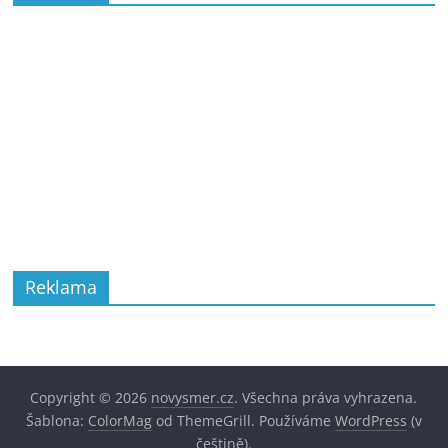
Reklama
Copyright © 2026
novysmer.cz
. Všechna práva vyhrazena.
Šablona:
ColorMag
od ThemeGrill. Používáme
WordPress
(v
češtině).