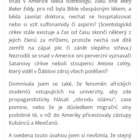
snad v Americe sekta
scientologů
, žáků oné
Mary
Baker Eddy,
pro niž byla Bible všespásným lékem, a
běda zavolat doktora, nechat se hospitalizovat
nebo si vzít sulfonamidy či aspirin? (
Scientologická
církev
stále existuje a čas od času skončí některý z
jejích členů za mřížemi, protože nechá své dítě
zemřít na zápal plic či zánět slepého střeva.)
Nezrodili se snad v Americe oni perverzní vyznavači
Satanovy církve neboli stoupenci
Antona LaVey
,
který viděl v Ďáblovi zdroj všech potěšení?
Domnívala jsem se také, že fenomén afrických
studentů vstupujících na univerzity, aby zde
propagandisticky hlásali „obrodu islámu“, zase
pomine, nebo že je důsledkem migrační vlny
podobné té, v níž do Ameriky přicestovaly zástupy
Kubánců a Mexičanů.
A svedena touto úvahou jsem si nevšimla, že stejný