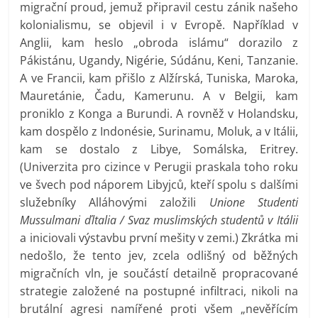
migrační proud, jemuž připravil cestu zánik našeho
kolonialismu, se objevil i v Evropě. Například v
Anglii, kam heslo „obroda islámu“ dorazilo z
Pákistánu, Ugandy, Nigérie, Súdánu, Keni, Tanzanie.
A ve Francii, kam přišlo z Alžírská, Tuniska, Maroka,
Mauretánie, Čadu, Kamerunu. A v Belgii, kam
proniklo z Konga a Burundi. A rovněž v Holandsku,
kam dospělo z Indonésie, Surinamu, Moluk, a v Itálii,
kam se dostalo z Libye, Somálska, Eritrey.
(Univerzita pro cizince v Perugii praskala toho roku
ve švech pod náporem Libyjců, kteří spolu s dalšími
služebníky Alláhovými založili
Unione Studenti
Mussulmani ďltalia / Svaz muslimských studentů v Itálii
a iniciovali výstavbu první mešity v zemi.) Zkrátka mi
nedošlo, že tento jev, zcela odlišný od běžných
migračních vln, je součástí detailně propracované
strategie založené na postupné infiltraci, nikoli na
brutální agresi namířené proti všem „nevěřícím