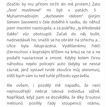
(Stačilo by mu přitom strčit do mě prstem.) Zato
„černí muslimové“
mi byli v patách. S
Muhammadovým
„duchovním rádcem“
(jistým
Samem Saxonem
) v čele doběhli k taxíku, do něhož
jsem mezitím nastoupila, a za pokřiku
„ty křesťanská
čubko“
vůz obstoupili. Začali do něj bušit,
nadzvedávali ho, snažili se ho obrátit na střechu a…
Ulice byla liduprázdná. Vyděšenému řidiči
(černochovi s koptským křížem na krku) se ne a ne
podařit nastartovat a zmizet. Kdyby kolem čirou
náhodou nejelo policejní auto (kdyby se nestal
zázrak, jenž vystavil tvrdé zkoušce můj ateismus),
stěží bych vám tu teď tuhle příhodu vyprávěla.
Ale ovšem, i později mě napadlo, že není
nejmoudřejší nebrat taková individua vážně.
Například, když jsem se dozvěděla, že díky žroutovi
melounů posílily řady stoupenců islámu.