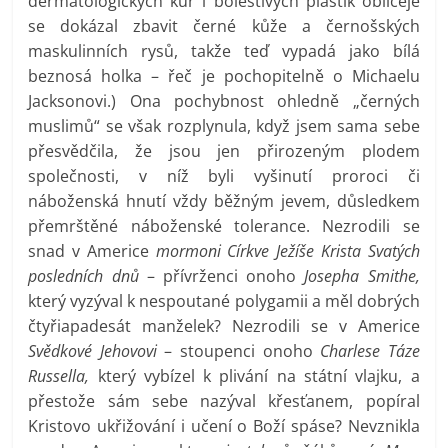
dermatologických kůr i bolestivých plastik obličeje
se dokázal zbavit černé kůže a černošských
maskulinních rysů, takže teď vypadá jako bílá
beznosá holka – řeč je pochopitelně o Michaelu
Jacksonovi.) Ona pochybnost ohledně „černých
muslimů“ se však rozplynula, když jsem sama sebe
přesvědčila, že jsou jen přirozeným plodem
společnosti, v níž byli vyšinutí proroci či
náboženská hnutí vždy běžným jevem, důsledkem
přemrštěné náboženské tolerance. Nezrodili se
snad v Americe
mormoni Církve Ježíše Krista Svatých
posledních dnů
– přívrženci onoho
Josepha Smithe,
který vyzýval k nespoutané polygamii a měl dobrých
čtyřiapadesát manželek? Nezrodili se v Americe
Svědkové Jehovovi
– stoupenci onoho
Charlese Táze
Russella,
který vybízel k plivání na státní vlajku, a
přestože sám sebe nazýval křesťanem, popíral
Kristovo ukřižování i učení o Boží spáse? Nevznikla