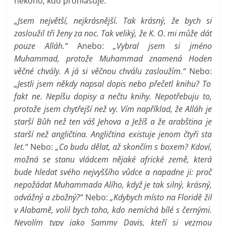
někoho, kdo prohlašuje:
„Jsem největší, nejkrásnější. Tak krásný, že bych si
zasloužil tři ženy za noc. Tak veliký, že K. O. mi může dát
pouze Alláh.“
Anebo:
„Vybral jsem si jméno
Muhammad, protože Muhammad znamená Hoden
věčné chvály. A já si věčnou chválu zasloužím.“
Nebo:
„Jestli jsem někdy napsal dopis nebo přečetl knihu? To
fakt ne. Nepíšu dopisy a nečtu knihy. Nepotřebuju to,
protože jsem chytřejší než vy. Vím například, že Alláh je
starší Bůh než ten váš Jehova a Ježíš a že arabština je
starší než angličtina. Angličtina existuje jenom čtyři sta
let.“
Nebo:
„Co budu dělat, až skončím s boxem? Kdoví,
možná se stanu vládcem nějaké africké země, která
bude hledat svého nejvyššího vůdce a napadne ji: proč
nepožádat Muhammada Alího, když je tak silný, krásný,
odvážný a zbožný?“
Nebo:
„Kdybych místo na Floridě žil
v Alabamě, volil bych toho, kdo nemíchá bílé s černými.
Nevolím typy jako Sammy Davis, kteří si vezmou