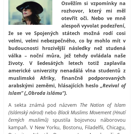
Osvěžím si vzpomínky na
prospívá?
rozhovor, který mi měl
otevřít oči. Nebo ve mně
alespoň vyvolat podezření,
že se ve Spojených státech možná rodí cosi
velmi, velmi nebezpečného, co by mohlo mít v
budoucnosti hrozivější následky než studená
válka – noční můra, jež tehdy ovládala naše
životy. V šedesátých letech totiž zaplavila
americké univerzity nenadálá vlna studentů z
muslimské Afriky, finančně podporovaných
arabskými zeměmi, hlásajících heslo
„Revival of
Islam“ („Obroda islámu“).
A sekta známá pod názvem
The Nation of Islam
(Islámský národ)
nebo
Black Muslims Movement (Hnutí
černých muslimů)
spustila bojovnou náborovou
kampaň. V New Yorku, Bostonu, Filadelfii, Chicagu,