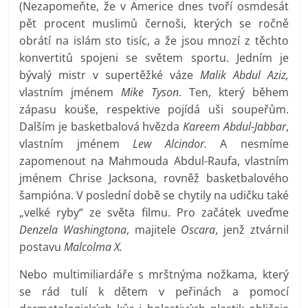
(Nezapomeňte, že v Americe dnes tvoří osmdesát
pět procent muslimů černoši, kterých se ročně
obrátí na islám sto tisíc, a že jsou mnozí z těchto
konvertitů spojeni se světem sportu. Jedním je
bývalý mistr v supertěžké váze
Malik Abdul Aziz,
vlastním jménem
Mike Tyson
. Ten, který během
zápasu kouše, respektive pojídá uši soupeřům.
Dalším je basketbalová hvězda
Kareem Abdul-Jabbar
,
vlastním jménem
Lew Alcindor.
A nesmíme
zapomenout na Mahmouda Abdul-Raufa, vlastním
jménem Chrise Jacksona, rovněž basketbalového
šampióna. V poslední době se chytily na udičku také
„velké ryby“ ze světa filmu. Pro začátek uveďme
Denzela Washingtona
, majitele
Oscara
, jenž ztvárnil
postavu
Malcolma X.
Nebo multimiliardáře s mrštnýma nožkama, který
se rád tulí k dětem v peřinách a pomocí