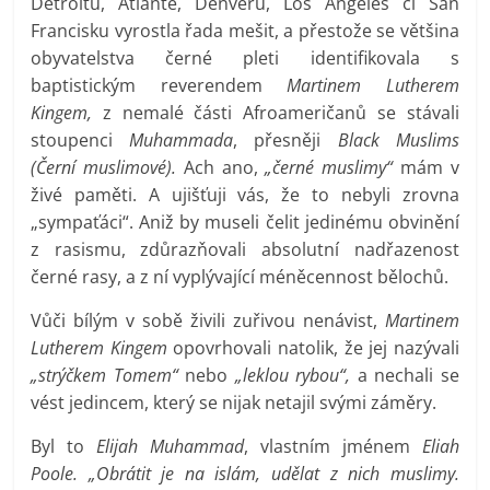
Detroitu, Atlantě, Denveru, Los Angeles či San
Francisku vyrostla řada mešit, a přestože se většina
obyvatelstva černé pleti identifikovala s
baptistickým reverendem
Martinem Lutherem
Kingem,
z nemalé části Afroameričanů se stávali
stoupenci
Muhammada
, přesněji
Black Muslims
(Černí muslimové).
Ach ano,
„černé muslimy“
mám v
živé paměti. A ujišťuji vás, že to nebyli zrovna
„sympaťáci“. Aniž by museli čelit jedinému obvinění
z rasismu, zdůrazňovali absolutní nadřazenost
černé rasy, a z ní vyplývající méněcennost bělochů.
Vůči bílým v sobě živili zuřivou nenávist,
Martinem
Lutherem Kingem
opovrhovali natolik, že jej nazývali
„strýčkem Tomem“
nebo
„leklou rybou“,
a nechali se
vést jedincem, který se nijak netajil svými záměry.
Byl to
Elijah Muhammad
, vlastním jménem
Eliah
Poole. „Obrátit je na islám, udělat z nich muslimy.