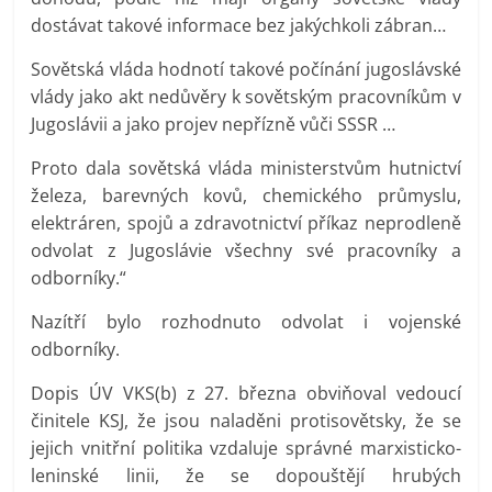
dostávat takové informace bez jakýchkoli zábran…
Sovětská vláda hodnotí takové počínání jugoslávské
vlády jako akt nedůvěry k sovětským pracovníkům v
Jugoslávii a jako projev nepřízně vůči SSSR …
Proto dala sovětská vláda ministerstvům hutnictví
železa, barevných kovů, chemického průmyslu,
elektráren, spojů a zdravotnictví příkaz neprodleně
odvolat z Jugoslávie všechny své pracovníky a
odborníky.“
Nazítří bylo rozhodnuto odvolat i vojenské
odborníky.
Dopis ÚV VKS(b) z 27. března obviňoval vedoucí
činitele KSJ, že jsou naladěni protisovětsky, že se
jejich vnitřní politika vzdaluje správné marxisticko-
leninské linii, že se dopouštějí hrubých