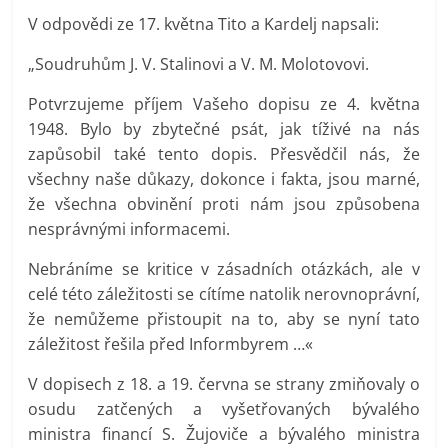
V odpovědi ze 17. května Tito a Kardelj napsali:
„Soudruhům J. V. Stalinovi a V. M. Molotovovi.
Potvrzujeme příjem Vašeho dopisu ze 4. května
1948. Bylo by zbytečné psát, jak tíživé na nás
zapůsobil také tento dopis. Přesvědčil nás, že
všechny naše důkazy, dokonce i fakta, jsou marné,
že všechna obvinění proti nám jsou způsobena
nesprávnými informacemi.
Nebráníme se kritice v zásadních otázkách, ale v
celé této záležitosti se cítíme natolik nerovnoprávní,
že nemůžeme přistoupit na to, aby se nyní tato
záležitost řešila před Informbyrem …«
V dopisech z 18. a 19. června se strany zmiňovaly o
osudu zatčených a vyšetřovaných bývalého
ministra financí S. Žujoviče a bývalého ministra