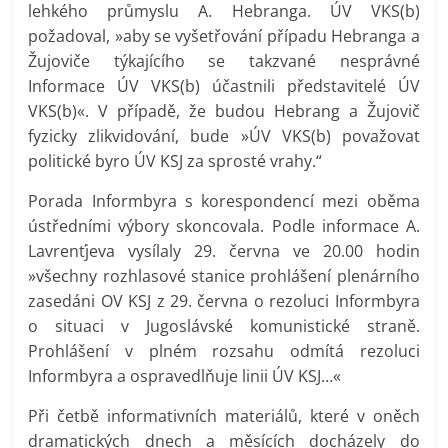
lehkého průmyslu A. Hebranga. ÚV VKS(b)
požadoval, »aby se vyšetřování případu Hebranga a
Žujoviče týkajícího se takzvané nesprávné
Informace ÚV VKS(b) účastnili představitelé ÚV
VKS(b)«. V případě, že budou Hebrang a Žujovič
fyzicky zlikvidování, bude »ÚV VKS(b) považovat
politické byro ÚV KSJ za sprosté vrahy.“
Porada Informbyra s korespondencí mezi oběma
ústředními výbory skoncovala. Podle informace A.
Lavrenťjeva vysílaly 29. června ve 20.00 hodin
»všechny rozhlasové stanice prohlášení plenárního
zasedáni OV KSJ z 29. června o rezoluci Informbyra
o situaci v Jugoslávské komunistické straně.
Prohlášení v plném rozsahu odmítá rezoluci
Informbyra a ospravedlňuje linii ÚV KSJ…«
Při četbě informativních materiálů, které v oněch
dramatických dnech a měsících docházely do