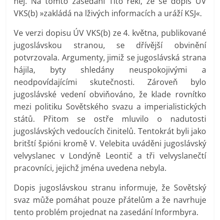
něj. Na tomto zasedání Tito řekl, že se dopis ÚV
VKS(b) »zakládá na lživých informacích a uráží KSJ«.
Ve verzi dopisu ÚV VKS(b) ze 4. května, publikované
jugoslávskou stranou, se dřívější obvinění
potvrzovala. Argumenty, jimiž se jugoslávská strana
hájila, byty shledány neuspokojivými a
neodpovídajícími skutečnosti. Zároveň bylo
jugoslávské vedení obviňováno, že klade rovnítko
mezi politiku Sovětského svazu a imperialistických
států. Přitom se ostře mluvilo o nadutosti
jugoslávských vedoucích činitelů. Tentokrát byli jako
britští špióni kromě V. Velebita uváděni jugoslávský
velvyslanec v Londýně Leontič a tři velvyslanečtí
pracovníci, jejichž jména uvedena nebyla.
Dopis jugoslávskou stranu informuje, že Sovětský
svaz může pomáhat pouze přátelům a že navrhuje
tento problém projednat na zasedání Informbyra.