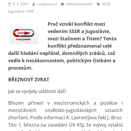
prospívá?
9. 3. 2007
novysmercz
žádný komentář
SSSR -
Jugoslávie 1948
Proč vznikl konflikt mezi
vedením SSSR a Jugoslávie,
mezi Stalinem a Titem? Tento
konflikt předznamenal celé
další hledání nepřátel, domnělých zrádců, což
vedlo k nezákonnostem, politickým čistkám a
procesům.
BŘEZNOVÝ ZVRAT
Jak se vyvíjely události dál?
Březen přinesl v mezistranických a posléze i
mezistátních sovětsko-jugoslávských vztazích
zhoršení. Podle informací A. Lavrenťjeva řekl J. Broz-
Tito 1. března na zasedání ÚV KSJ, že »vývoj vztahů