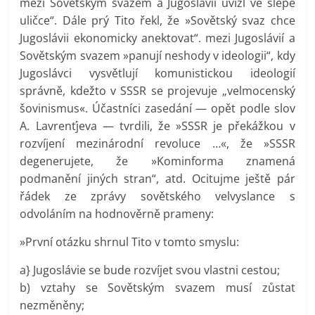
mezi Sovětským svazem a Jugoslávií uvízl ve slepé
uličce“. Dále prý Tito řekl, že »Sovětský svaz chce
Jugoslávii ekonomicky anektovat“. mezi Jugoslávií a
Sovětským svazem »panují neshody v ideologii“, kdy
Jugoslávci vysvětlují komunistickou ideologií
správně, kdežto v SSSR se projevuje „velmocenský
šovinismus«. Účastníci zasedání — opět podle slov
A. Lavrenťjeva — tvrdili, že »SSSR je překážkou v
rozvíjení mezinárodní revoluce …«, že »SSSR
degenerujete, že »Kominforma znamená
podmanění jiných stran“, atd. Ocitujme ještě pár
řádek ze zprávy sovětského velvyslance s
odvoláním na hodnověrně prameny:
»První otázku shrnul Tito v tomto smyslu:
a} Jugoslávie se bude rozvíjet svou vlastni cestou;
b) vztahy se Sovětským svazem musí zůstat
nezměněny;