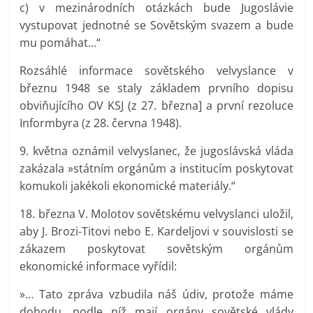
c) v mezinárodních otázkách bude Jugoslávie
vystupovat jednotné se Sovětským svazem a bude
mu pomáhat…“
Rozsáhlé informace sovětského velvyslance v
březnu 1948 se staly základem prvního dopisu
obviňujícího OV KSJ (z 27. března] a první rezoluce
Informbyra (z 28. června 1948).
9. května oznámil velvyslanec, že jugoslávská vláda
zakázala »státním orgánům a institucím poskytovat
komukoli jakékoli ekonomické materiály.“
18. března V. Molotov sovětskému velvyslanci uložil,
aby J. Brozi-Titovi nebo E. Kardeljovi v souvislosti se
zákazem poskytovat sovětským orgánům
ekonomické informace vyřídil:
»… Tato zpráva vzbudila náš údiv, protože máme
dohodu, podle níž mají orgány sovětské vlády