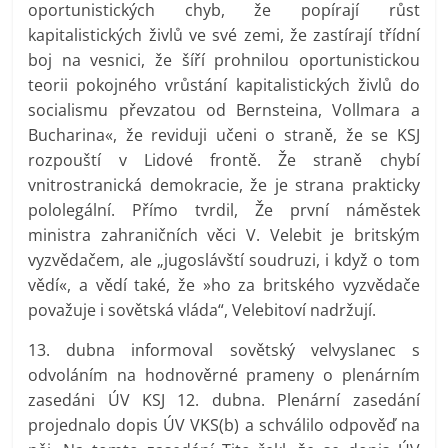
oportunistických chyb, že popírají růst
kapitalistických živlů ve své zemi, že zastírají třídní
boj na vesnici, že šíří prohnilou oportunistickou
teorii pokojného vrůstání kapitalistických živlů do
socialismu převzatou od Bernsteina, Vollmara a
Bucharina«, že reviduji učeni o straně, že se KSJ
rozpouští v Lidové frontě. Že straně chybí
vnitrostranická demokracie, že je strana prakticky
pololegální. Přímo tvrdil, Že první náměstek
ministra zahraničních věci V. Velebit je britským
vyzvědačem, ale „jugoslávští soudruzi, i když o tom
vědí«, a vědí také, že »ho za britského vyzvědače
považuje i sovětská vláda“, Velebitoví nadržují.
13. dubna informoval sovětský velvyslanec s
odvoláním na hodnověrné prameny o plenárním
zasedáni ÚV KSJ 12. dubna. Plenární zasedání
projednalo dopis ÚV VKS(b) a schválilo odpověď na