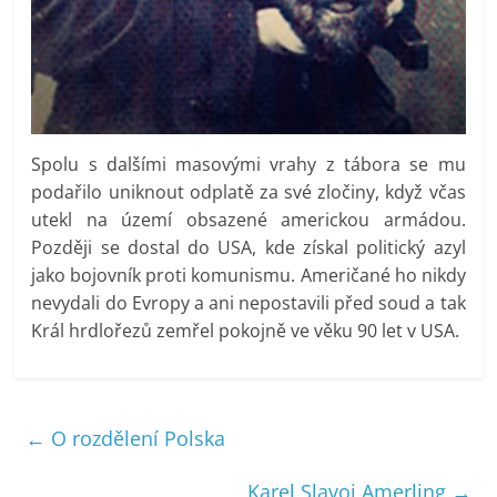
Spolu s dalšími masovými vrahy z tábora se mu
podařilo uniknout odplatě za své zločiny, když včas
utekl na území obsazené americkou armádou.
Později se dostal do USA, kde získal politický azyl
jako bojovník proti komunismu. Američané ho nikdy
nevydali do Evropy a ani nepostavili před soud a tak
Král hrdlořezů zemřel pokojně ve věku 90 let v USA.
←
O rozdělení Polska
Karel Slavoj Amerling
→