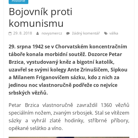
Historie
prospívá?
Bojovník proti
komunismu
29. 8. 2018
novysmercz
žádný komentář
válka
29. srpna 1942 se v Chorvatském koncentračním
táboře konala morbidní soutěž. Dozorce Petar
Brzica, vystudovaný kněz a bigotní katolík,
uzavřel se svými kolegy Ante Zrinušičem, Sipkou
a Milanem Friganovičem sázku, kdo z nich za
jedinou noc vlastnoručně podřeže co nejvíce
srbských vězňů.
Petar Brzica vlastnoručně zavraždil 1360 vězňů
speciálním nožem, zvaným srbosjek. Stal se vítězem
sázky a vyhrál zlaté hodinky, stříbrné příbory,
opékané selátko a víno.