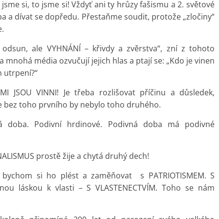
jsme si, to jsme si! Vždyť ani ty hrůzy fašismu a 2. světové
ba a dívat se dopředu. Přestaňme soudit, protože „zločiny“
e.
 odsun, ale VYHNÁNÍ – křivdy a zvěrstva“, zní z tohoto
a mnohá média ozvučují jejich hlas a ptají se: „Kdo je vinen
h utrpení?“
MI JSOU VINNI! Je třeba rozlišovat příčinu a důsledek,
e bez toho prvního by nebylo toho druhého.
á doba. Podivní hrdinové. Podivná doba má podivné
ALISMUS prostě žije a chytá druhý dech!
 bychom si ho plést a zaměňovat s PATRIOTISMEM. S
enou láskou k vlasti – S VLASTENECTVÍM. Toho se nám