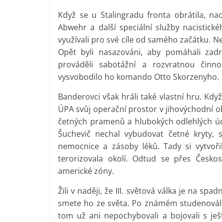
Když se u Stalingradu fronta obrátila, nac
Abwehr a další speciální služby nacistické
využívali pro své cíle od samého začátku. N
Opět byli nasazováni, aby pomáhali z
prováděli sabotážní a rozvratnou čin
vysvobodilo ho komando Otto Skorzenyho.
Banderovci však hráli také vlastní hru. Když 
ÚPA svůj operační prostor v jihovýchodní ob
četných pramenů a hlubokých odlehlých úd
Šuchevič nechal vybudovat četné kryty, s
nemocnice a zásoby léků. Tady si vytvoři
terorizovala okolí. Odtud se přes Česko
americké zóny.
Žili v naději, že III. světová válka je na sp
smete ho ze světa. Po známém studenovál
tom už ani nepochybovali a bojovali s ješ