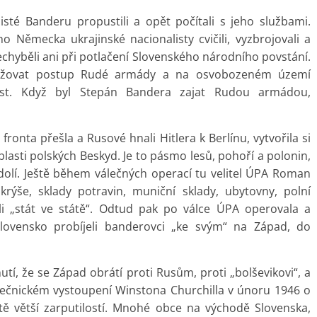
isté Banderu propustili a opět počítali s jeho službami.
ho Německa ukrajinské nacionalisty cvičili, vyzbrojovali a
echyběli ani při potlačení Slovenského národního povstání.
adržovat postup Rudé armády a na osvobozeném území
nost. Když byl Stepán Bandera zajat Rudou armádou,
fronta přešla a Rusové hnali Hitlera k Berlínu, vytvořila si
lasti polských Beskyd. Je to pásmo lesů, pohoří a polonin,
olí. Ještě během válečných operací tu velitel ÚPA Roman
krýše, sklady potravin, muniční sklady, ubytovny, polní
li „stát ve státě“. Odtud pak po válce ÚPA operovala a
slovensko probíjeli banderovci „ke svým“ na Západ, do
adnutí, že se Západ obrátí proti Rusům, proti „bolševikovi“, a
ečnickém vystoupení Winstona Churchilla v únoru 1946 o
tě větší zarputilostí. Mnohé obce na východě Slovenska,