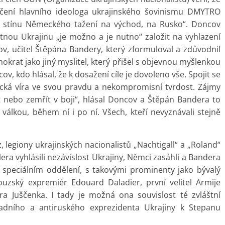
 učení hlavního ideologa ukrajinského šovinismu DMYTRO
 stínu Německého tažení na východ, na Rusko“. Doncov
atnou Ukrajinu „je možno a je nutno“ založit na vyhlazení
v, učitel Štěpána Bandery, který zformuloval a zdůvodnil
emokrat jako jiný myslitel, který přišel s objevnou myšlenkou
, kdo hlásal, že k dosažení cíle je dovoleno vše. Spojit se
tická víra ve svou pravdu a nekompromisní tvrdost. Zájmy
t nebo zemřít v boji“, hlásal Doncov a Štěpán Bandera to
d válkou, během ní i po ní. Všech, kteří nevyznávali stejně
, legiony ukrajinských nacionalistů „Nachtigall“ a „Roland“
tlera vyhlásili nezávislost Ukrajiny, Němci zasáhli a Bandera
e speciálním oddělení, s takovými prominenty jako bývalý
ouzský expremiér Edouard Daladier, první velitel Armije
a Juščenka. I tady je možná ona souvislost té zvláštní
adního a antiruského exprezidenta Ukrajiny k Stepanu