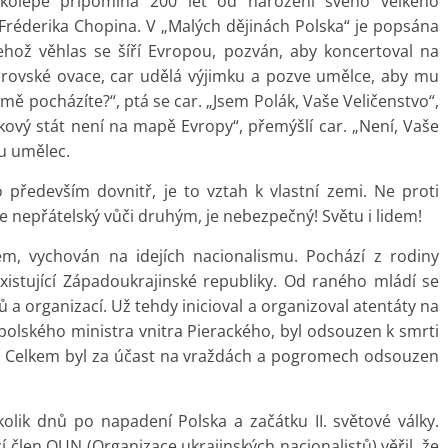
lkolepě připomíná 200 let od narození svého velkého
 Fréderika Chopina. V „Malých dějinách Polska“ je popsána
ehož věhlas se šíří Evropou, pozván, aby koncertoval na
brovské ovace, car udělá výjimku a pozve umělce, aby mu
emě pocházíte?“, ptá se car. „Jsem Polák, Vaše Veličenstvo“,
ový stát není na mapě Evropy“, přemýšlí car. „Není, Vaše
mu umělec.
především dovnitř, je to vztah k vlastní zemi. Ne proti
nepřátelský vůči druhým, je nebezpečný! Světu i lidem!
m, vychován na idejích nacionalismu. Pochází z rodiny
xistující Západoukrajinské republiky. Od raného mládí se
ů a organizací. Už tehdy inicioval a organizoval atentáty na
olského ministra vnitra Pierackého, byl odsouzen k smrti
. Celkem byl za účast na vraždách a pogromech odsouzen
olik dnů po napadení Polska a začátku II. světové války.
cí člen OUN (Organizace ukrajinských nacionalistů) věřil, že