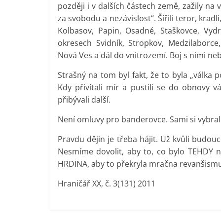
později i v dalších částech země, zažily na 
za svobodu a nezávislost“. Šířili teror, kradli,
Kolbasov, Papin, Osadné, Staškovce, Vydr
okresech Svidník, Stropkov, Medzilaborce
Nová Ves a dál do vnitrozemí. Boj s nimi neb
Strašný na tom byl fakt, že to byla „válka 
Kdy přivítali mír a pustili se do obnovy 
přibývali další.
Není omluvy pro banderovce. Sami si vybrali 
Pravdu dějin je třeba hájit. Už kvůli bud
Nesmíme dovolit, aby to, co bylo TEHDY n
HRDINA, aby to překryla mračna revanšismu. A
Hraničář XX, č. 3(131) 2011