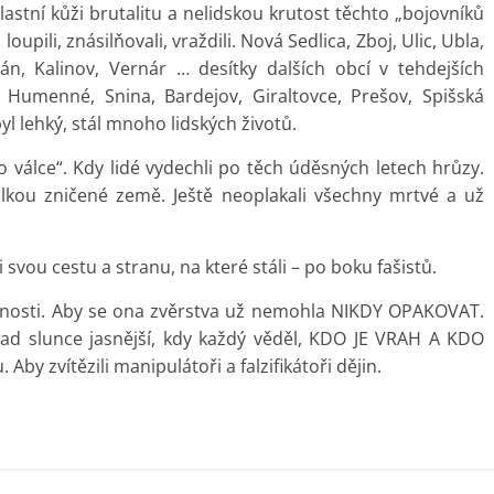
vlastní kůži brutalitu a nelidskou krutost těchto „bojovníků
 loupili, znásilňovali, vraždili. Nová Sedlica, Zboj, Ulic, Ubla,
án, Kalinov, Vernár … desítky dalších obcí v tehdejších
, Humenné, Snina, Bardejov, Giraltovce, Prešov, Spišská
yl lehký, stál mnoho lidských životů.
po válce“. Kdy lidé vydechli po těch úděsných letech hrůzy.
válkou zničené země. Ještě neoplakali všechny mrtvé a už
svou cestu a stranu, na které stáli – po boku fašistů.
oucnosti. Aby se ona zvěrstva už nemohla NIKDY OPAKOVAT.
ad slunce jasnější, kdy každý věděl, KDO JE VRAH A KDO
by zvítězili manipulátoři a falzifikátoři dějin.