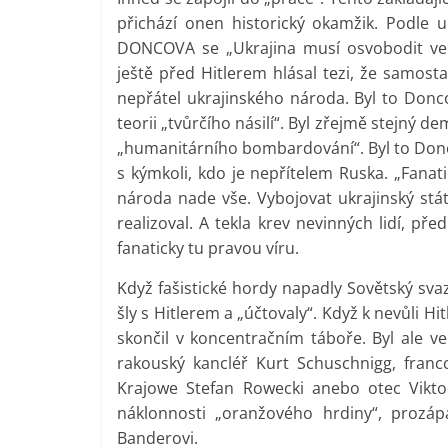
přichází onen historický okamžik. Podle
DONCOVA se „Ukrajina musí osvobodit ve
ještě před Hitlerem hlásal tezi, že samost
nepřátel ukrajinského národa. Byl to Donco
teorii „tvůrčího násilí“. Byl zřejmě stejný d
„humanitárního bombardování“. Byl to Doncov
s kýmkoli, kdo je nepřítelem Ruska. „Fana
národa nade vše. Vybojovat ukrajinský stá
realizoval. A tekla krev nevinných lidí, pře
fanaticky tu pravou víru.
Když fašistické hordy napadly Sovětský svaz
šly s Hitlerem a „účtovaly“. Když k nevůli Hi
skončil v koncentračním táboře. Byl ale v
rakouský kancléř Kurt Schuschnigg, franc
Krajowe Stefan Rowecki anebo otec Viktor
náklonnosti „oranžového hrdiny“, prozáp
Banderovi.