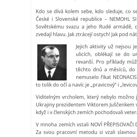
Kdo se dívá kolem sebe, kdo sleduje, co se
České i Slovenské republice – NEMOHL SI
Sovětskému svazu a jeho Rudé armádě, dík
zvedají hlavu. Jak ztrácejí ostych! Jak pod 
Jejich aktivity už nejsou
ulicích, oblékají se do 
revanší. Pro příklady mů
těchto dnů a měsíců, do 
nemuselo říkat NEONACIST
to tolik do očí a navíc je „pravicový“ i „levic
Viditelným vrcholem, který nebylo možno 
Ukrajiny prezidentem Viktorem Juščenkem v 
když i v členských zemích pochodovali veterá
V mnoha zemích vstali NOVÍ PŘEPISOVAČI DĚJ
Za svou pracovní metodu si vzali slavno