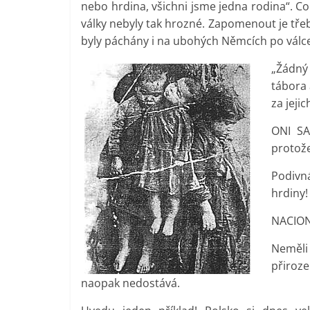
nebo hrdina, všichni jsme jedna rodina“. Co 
války nebyly tak hrozné. Zapomenout je tře
byly páchány i na ubohých Němcích po válc
„Žádný
tábora 
za jejic
ONI SA
protož
Podivn
hrdiny!
NACION
Neměli
přiroz
naopak nedostává.