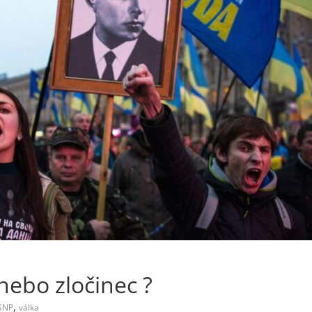
nebo zločinec ?
,
SNP
válka