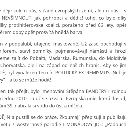
 děje kolem nás, v řadě evropských zemí, ale i u nás – v
 NEVŠIMNOUT, jak pohrobci a dědic! toho, co bylo díky
y protihitlerovské koalici, poraženo před 66 lety, opět
nátěrem doby opět prosvítá hnědá barva.
 jen v podpalubí, utajené, maskované. Už zase pochodují v
uniforem, staví pomníky, pojmenovávají náměstí a hrozí
žeme zajít do Pobaltí, Maďarska, Rumunska, do Moldávie
Chorvatska, ale i na západ od našich hranic. Aby se jim
É, byl vynalezen termín POLITICKÝ EXTREMISMUS. Nebije
ový“ – a to se může hodit!
jen tak přejít, bylo jmenování Štěpána BANDERY Hrdinou
lednu 2010. To už se ozvala i Evropská unie, která dosud,
ni SS, nabrala si vodu do úst a mlčela.
IN a pustili se do práce. Zkoumají, přepisují a publikují.
u větu z westernové parodie LIMONÁDOVÝ JOE: „Padouch