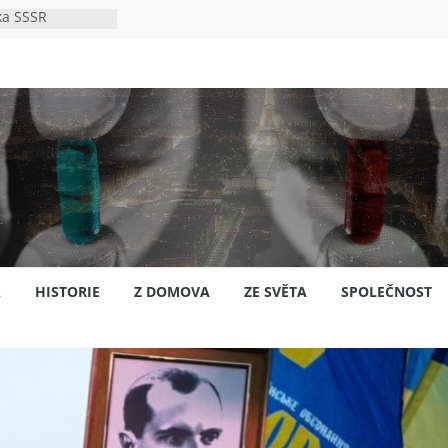
ka SSSR
e
to bylo s
e
pión?
jansku
A
HISTORIE
Z DOMOVA
ZE SVĚTA
SPOLEČNOST