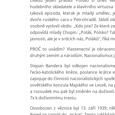
Uvedu jeden příklad! Polsko si dnes ve
hudebního skladatele a klavírního virtuosa
taková epizoda, kterak je mladý umělec, j
dvoře ruského cara v Petrohradě. Sklidí o
osobně vyslovil obdiv. „Kdo jste? Ze které z
odpovídá mladý Chopin. „Polák, Polsko? Tak
jasnosti, ale je v srdcích nás, Poláků“, říká 
PROČ to uvádím? Vlastenectví je obraceno 
druhým zemím a národům. Nacionalismus je 
Stepan Bandera byl odkojen nacionalisme
řecko-katolického kněze, poslance krátce e
zapojuje do činnosti nacionalistických spolk
sovětského konzula Majského ve Lvově, na p
a rozsudek mu pak byl změněn na doživotí
7x k doživotnímu trestu.
Osvobozen z věznice byl 13. září 1939, něk
Ihned se zapojil do „práce“. Tento zakládají