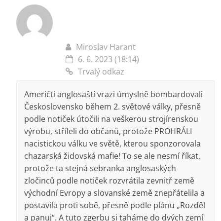
Miroslav Harant
6. 6. 2023 (18:14)
Trvalý odkaz
Američti anglosaští vrazi úmyslně bombardovali
Československo během 2. světové války, přesně
podle notiček útočili na veškerou strojírenskou
výrobu, stříleli do občanů, protože PROHRÁLI
nacistickou válku ve světě, kterou sponzorovala
chazarská židovská mafie! To se ale nesmí říkat,
protože ta stejná sebranka anglosaských
zločinců podle notiček rozvrátila zevnitř země
východní Evropy a slovanské země znepřátelila a
postavila proti sobě, přesně podle plánu „Rozděl
a panuj“. A tuto zgerbu si taháme do dvých zemí