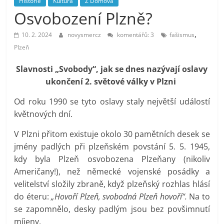
Historie
Kultura
Z Domova
prospívá?
Osvobození Plzně?
,
10. 2. 2024
novysmercz
komentářů: 3
fašismus
Plzeň
Slavnosti „Svobody“, jak se dnes nazývají oslavy
ukončení 2. světové války v Plzni
Od roku 1990 se tyto oslavy staly největší událostí
květnových dní.
V Plzni přitom existuje okolo 30 pamětních desek se
jmény padlých při plzeňském povstání 5. 5. 1945,
kdy byla Plzeň osvobozena Plzeňany (nikoliv
Američany!), než německé vojenské posádky a
velitelství složily zbraně, když plzeňský rozhlas hlásí
do éteru:
„Hovoří Plzeň, svobodná Plzeň hovoří“.
Na to
se zapomnělo, desky padlým jsou bez povšimnutí
míjeny.