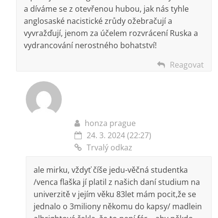
a díváme se z otevřenou hubou, jak nás tyhle
anglosaské nacistické zrůdy ožebračují a
vyvražďují, jenom za účelem rozvrácení Ruska a
vydrancování nerostného bohatství!
Reagovat
honza prague
24. 3. 2024 (22:27)
Trvalý odkaz
ale mirku, vždyť číše jedu-věčná studentka
/venca flaška jí platil z našich daní studium na
univerzitě v jejím věku 83let mám pocit,že se
jednalo o 3miliony někomu do kapsy/ madlein