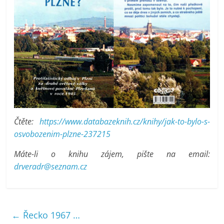
Čtěte:
https://www.databazeknih.cz/knihy/jak-to-bylo-s-
osvobozenim-plzne-237215
Máte-li o knihu zájem, pište na email:
drveradr@seznam.cz
←
Řecko 1967 …