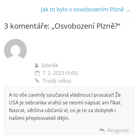
Jak to bylo s osvobozením Plzně
→
3 komentáře: „
Osvobození Plzně?
“
Zdeněk
7. 2. 2023 (9:00)
Trvalý odkaz
A to vše zavinily současná vládnoucí prasata!! Že
USA je sebranka vrahů se nesmí napsat ani říkat.
Nasrat, většina občanů ví, co je to za dobytek i
našimi přepisovateli dějin.
Reagovat