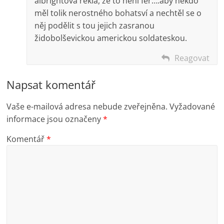
albrightová řekla, že to není fér….aby někdo
měl tolik nerostného bohatsví a nechtěl se o
něj podělit s tou jejich zasranou
židobolševickou americkou soldateskou.
Reagovat
Napsat komentář
Vaše e-mailová adresa nebude zveřejněna.
Vyžadované
informace jsou označeny
*
Komentář
*