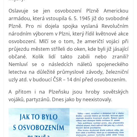
Oslavuje se jen osvobození Plzně Americkou
armádou, která vstoupila 6. 5. 1945 již do svobodné
Plzně. Pro ni dojela spojka vyslaná Revolučním
národním výborem v Plzni, který řídil květnové akce
osvobození. Mlčí se o tom, že američtí vojáci při
průjezdu městem stříleli do oken, kde byli již jásající
občané. Kolik lidí takto zabili nebo zranili?
Nemluví se o následcích náletů spojeneckého
letectva na důležité průmyslové závody, železniční
uzly atd. v budoucí ČSR – 14 dní před osvobozením.
A přitom i na Plzeňsku jsou hroby sovětských
vojáků, partyzánů. Dnes jako by neexistovaly.