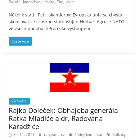
,
,
,
,
Balkán
Jugoslávie
srbsko
Tito
válka
prospívá?
Několik statí : Petr Iskanderov: Evropská unie se chystá
skoncovat se srbskou státnostíJan Hrobař: Agrese NATO
ve všech podobáchProrocké vystoupení
Čtěte více
Ze Světa
Rajko Doleček: Obhajoba generála
Ratka Mladiće a dr. Radovana
Karadžiće
,
30. 11. 2011
novysmercz
žádný komentář
Balkán