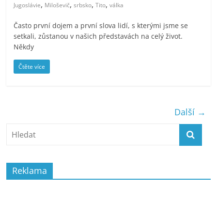
,
,
,
,
Jugoslávie
Miloševič
srbsko
Tito
válka
Často první dojem a první slova lidí, s kterými jsme se
setkali, zůstanou v našich představách na celý život.
Někdy
Čtěte více
Další →
Reklama