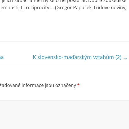
 jejich situaci a měl by se o ně postarat. Dobré sousedské
emnosti, tj. reciprocity. …(Gregor Papuček, Ludově noviny,
na
K slovensko-maďarským vztahům (2)
→
žadované informace jsou označeny
*