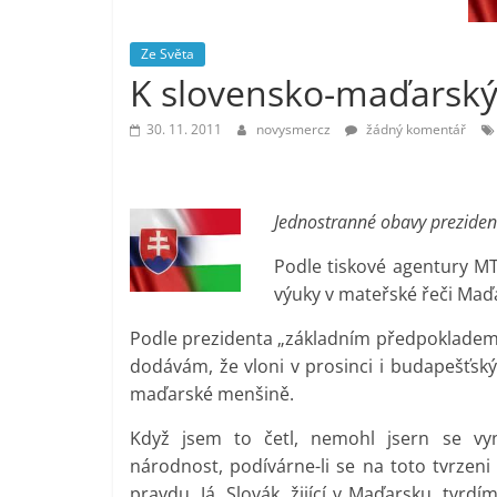
vlastně
prospívá?
Ze Světa
K slovensko-maďarský
30. 11. 2011
novysmercz
žádný komentář
Jednostranné obavy preziden
Podle tiskové agentury MT
výuky v mateřské řeči Maďaři
Podle prezidenta „základním předpokladem z
dodávám, že vloni v prosinci i budapešťský
maďarské menšině.
Když jsem to četl, nemohl jsern se vyn
národnost, podívárne-li se na toto tvrzen
pravdu. Já, Slovák, žijící v Maďarsku, tvrd