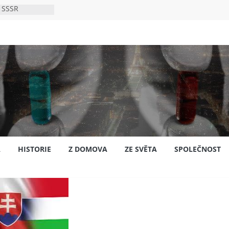
 SSSR
 bylo s
ión?
nsku
A
HISTORIE
Z DOMOVA
ZE SVĚTA
SPOLEČNOST