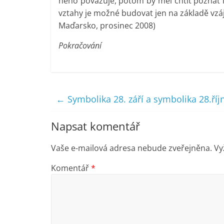
něho považuje, potom by měl chtít poznat í
vztahy je možné budovat jen na základě vzáj
Maďarsko, prosinec 2008)
Pokračování
←
Symbolika 28. září a symbolika 28.říj
Napsat komentář
Vaše e-mailová adresa nebude zveřejněna.
Vy
Komentář
*