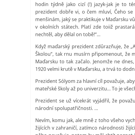
hodin týdně jako cizí (!) jazyk-jak je to
prezident dobře vi, o čem mluví, Čeho se 
menšinám, jaký se praktikuje v Maďarsku vů
v okolních státech. Platí zde toiiž prasta
nechtěl, aby dělal on tobě!“…
Když maďarský prezident zdůrazňuje, že „As
Školou“, tak rnu musírn připomenout, že my
Maďarsku to tak začalo. Jenomže ne dnes, a
1920 velmi krutě v Maďarsku, a trvá to dodn
Prezident Sólyom za hlavní cíl považuje, aby
mateřské školy až po univerzitu… To je všec
Prezident se už vícekrát vyjádřil, že považ
národní spolupatřičnosti. …
Nevím, komu jak, ale mně z toho všeho vych
žijících v zahraničí, zatímco národnosti ži