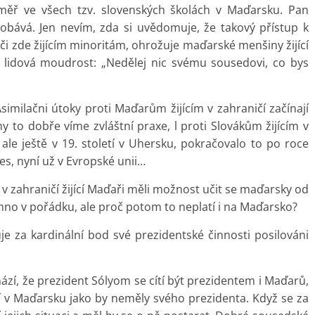
 téměř ve všech tzv. slovenských školách v Maďarsku. Pan
obává. Jen nevím, zda si uvědomuje, že takový přístup k
či zde žijícím minoritám, ohrožuje maďarské menšiny žijící
rá lidová moudrost: „Nedělej nic svému sousedovi, co bys
imilačni útoky proti Maďarům žijícím v zahraničí začínají
 to dobře víme zvláštní praxe, l proti Slovákům žijícím v
le ještě v 19. století v Uhersku, pokračovalo to po roce
es, nyní už v Evropské unii…
 v zahraničí žijící Maďaři měli možnost učit se maďarsky od
hno v pořádku, ale proč potom to neplatí i na Maďarsko?
uje za kardinální bod své prezidentské činnosti posilováni
ází, že prezident Sólyom se cítí být prezidentem i Maďarů,
jící v Maďarsku jako by neměly svého prezidenta. Když se za