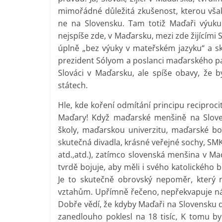
mimořádné důležitá zkušenost, kterou však
ne na Slovensku. Tam totiž Maďaři výuku
nejspíše zde, v Maďarsku, mezi zde žijícími 
úplně „bez výuky v mateřském jazyku“ a s
prezident Sólyom a poslanci maďarského par
Slováci v Maďarsku, ale spíše obavy, že
státech.
Hle, kde koření odmítání principu reciproci
Maďary! Když maďarské menšině na Slove
školy, maďarskou univerzitu, maďarské bo
skutečná divadla, krásné veřejné sochy, SM
atd.,atd.), zatímco slovenská menšina v Ma
tvrdě bojuje, aby měli i svého katolického
Je to skutečně obrovský nepoměr, který
vztahům. Upřímně řečeno, nepřekvapuje nás, 
Dobře vědí, že kdyby Maďaři na Slovensku dos
zanedlouho poklesl na 18 tisíc, K tomu by 