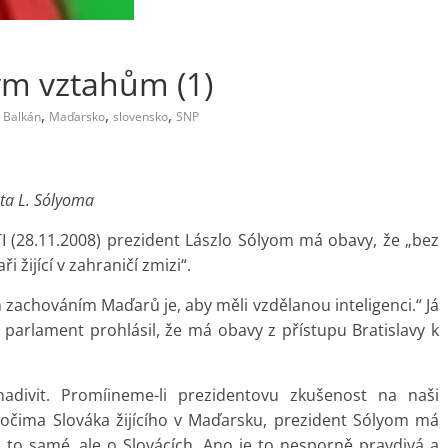
m vztahům (1)
,
,
,
Balkán
Maďarsko
slovensko
SNP
ta L. Sólyoma
I (28.11.2008) prezident Lászlo Sólyom má obavy, že „bez
 žijící v zahraničí zmizi“.
achováním Maďarů je, aby měli vzdělanou inteligenci.“ Já
 parlament prohlásil, že má obavy z přístupu Bratislavy k
adivit. Promíineme-li prezidentovu zkušenost na naši
i očima Slováka žijícího v Maďarsku, prezident Sólyom má
ím to samé, ale o Slovácích. Ano je to nesporně pravdivá a