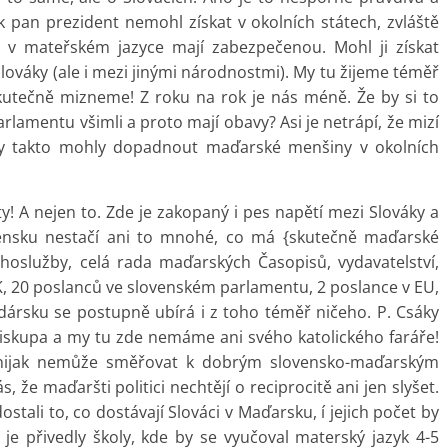
 pan prezident nemohl získat v okolních státech, zvláště
 v mateřském jazyce mají zabezpečenou. Mohl ji získat
Slováky (ale i mezi jinými národnostmi). My tu žijeme téměř
kutečně mizneme! Z roku na rok je nás méně. Že by si to
lamentu všimli a proto mají obavy? Asi je netrápí, že mizí
 by takto mohly dopadnout maďarské menšiny v okolních
ty! A nejen to. Zde je zakopaný i pes napětí mezi Slováky a
nsku nestačí ani to mnohé, co má {skutečně maďarské
hoslužby, celá rada maďarských Časopisů, vydavatelství,
K, 20 poslanců ve slovenském parlamentu, 2 poslance v EU,
dársku se postupně ubírá i z toho téměř ničeho. P. Csáky
 biskupa a my tu zde nemáme ani svého katolického faráře!
 nijak nemůže směřovat k dobrým slovensko-maďarským
že maďaršti politici nechtějí o reciprocitě ani jen slyšet.
tali to, co dostávají Slováci v Maďarsku, í jejich počet by
je přivedly školy, kde by se vyučoval materský jazyk 4-5