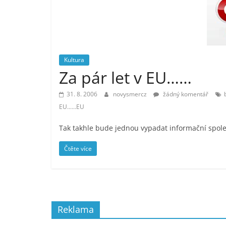
vlastně
prospívá?
Kultura
Za pár let v EU……
31. 8. 2006
novysmercz
žádný komentář
EU......EU
Tak takhle bude jednou vypadat informační spole
Čtěte více
Reklama