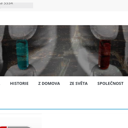
ka SSSR
e
to bylo s
e
pión?
jansku
A
HISTORIE
Z DOMOVA
ZE SVĚTA
SPOLEČNOST