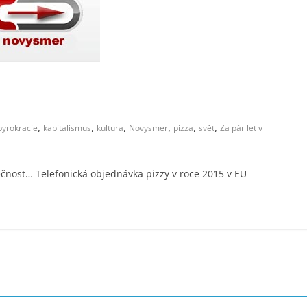
,
,
,
,
,
,
byrokracie
kapitalismus
kultura
Novysmer
pizza
svět
Za pár let v
čnost… Telefonická objednávka pizzy v roce 2015 v EU