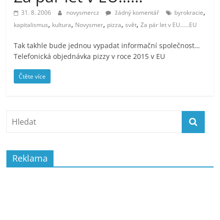
prospívá?
,
31. 8. 2006
novysmercz
žádný komentář
byrokracie
,
,
,
,
,
kapitalismus
kultura
Novysmer
pizza
svět
Za pár let v EU......EU
Tak takhle bude jednou vypadat informační společnost…
Telefonická objednávka pizzy v roce 2015 v EU
Čtěte více
Reklama