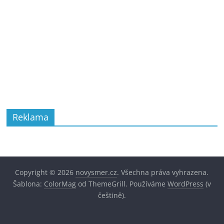
Reklama
Copyright © 2026
novysmer.cz
. Všechna práva vyhrazena.
Šablona:
ColorMag
od ThemeGrill. Používáme
WordPress
(v
češtině).