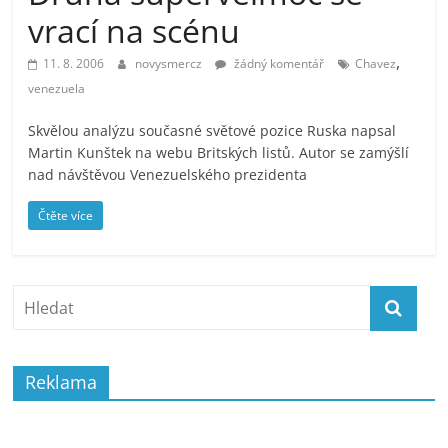
prospívá?
vrací na scénu
,
11. 8. 2006
novysmercz
žádný komentář
Chavez
venezuela
Skvělou analýzu současné světové pozice Ruska napsal
Martin Kunštek na webu Britských listů. Autor se zamýšlí
nad návštěvou Venezuelského prezidenta
Čtěte více
Reklama