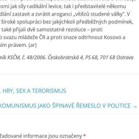
omi jak síly radikální levice, tak i představitelé někomu
dlání zastavit a zvrátit aroganci „vítězů studené války". V
k široké spolupráci bez jakýchkoli předběžných podmínek,
také přijali dvě samostatné rezoluce – proti
svazu mládeže ČR a proti snaze odtrhnout Kosovo a
ím právem. (ar)
eník KSČM, č. 48/2006. Českobratrská 4, PS 68, 701 68 Ostrava
 HRY, SEX A TERORISMUS
KOMUNISMUS JAKO ŠPINAVÉ ŘEMESLO V POLITICE
→
žadované informace jsou označeny
*