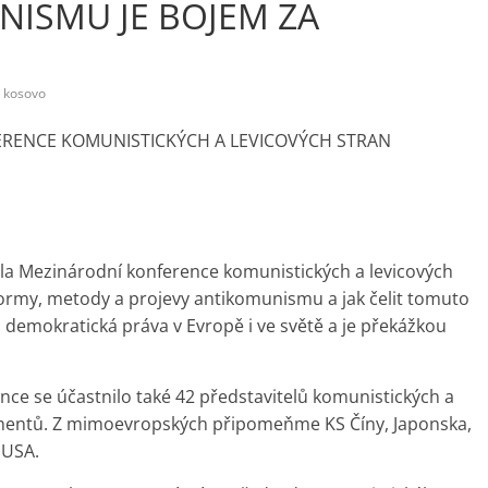
NISMU JE BOJEM ZA
kosovo
ERENCE KOMUNISTICKÝCH A LEVICOVÝCH STRAN
nala Mezinárodní konference komunistických a levicových
formy, metody a projevy antikomunismu a jak čelit tomuto
 demokratická práva v Evropě i ve světě a je překážkou
e se účastnilo také 42 představitelů komunistických a
ontinentů. Z mimoevropských připomeňme KS Číny, Japonska,
a USA.