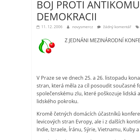
BOJ PROTI ANTIKOMU
vlastně
DEMOKRACII
prospívá?
11. 12. 2006
novysmercz
žádný komentář
Z JEDNÁNI MEZINÁRODNÍ KONF
V Praze se ve dnech 25. a 26. listopadu ko
stran, která měla za cíl posoudit současné 
společenskému zlu, které poškozuje lidská a
lidského pokroku.
Kromě četných domácích účastníků konferenc
levicových stran Evropy, ale i z dalších k
Indie, Izraele, Íránu, Sýrie, Vietnamu, Kuby 