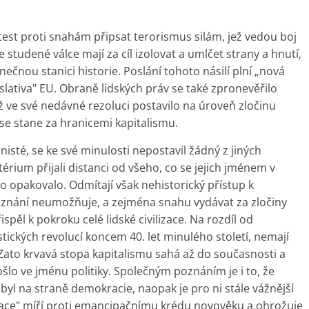
test proti snahám připsat terorismus silám, jež vedou boj
 studené válce mají za cíl izolovat a umlčet strany a hnutí,
nečnou stanici historie. Poslání tohoto násilí plní „nová
islativa" EU. Obraně lidských práv se také zpronevěřilo
ve své nedávné rezoluci postavilo na úroveň zločinu
se stane za hranicemi kapitalismu.
nisté, se ke své minulosti nepostavil žádný z jiných
érium přijali distanci od všeho, co se jejich jménem v
o opakovalo. Odmítají však nehistorický přístup k
 poznání neumožňuje, a zejména snahu vydávat za zločiny
pěl k pokroku celé lidské civilizace. Na rozdíl od
tických revolucí koncem 40. let minulého století, nemají
Zato krvavá stopa kapitalismu sahá až do současnosti a
lo ve jménu politiky. Společným poznáním je i to, že
byl na straně demokracie, naopak je pro ni stále vážnější
izace" míří proti emancipačnímu krédu novověku a ohrožuje