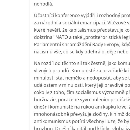
nehodlá.
Účastníci konference vyjádřili rozhodný pro
za národní a sociální emancipaci. Vítězové ve
které nevěří, že kapitalismus představuje ko
doktrína" NATO a také „protiteroristická leg
Parlamentní shromáždění Rady Evropy, když 
nacismu vše, co se kdy odehrálo, děje nebo 
Na rozdíl od těchto sil tak čestně, jako komu
vlivných proudů. Komunisté za prvořadé krit
minulosti stát nemělo a nedopustit, aby se t
událostem v minulosti, který její pravdivé
cokoliv z toho, čím socialismus významně přis
buržoazie, poražené vyvrcholením protifašis
dnešní komunisté na rukou ani kapku krve. 
mnohonásobně převyšuje zločiny, k nimž doš
antikomunismus potírá všechny iluze, že by 
hrozbou. Dnešní kapitál pod křídly „global