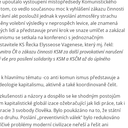
e upoutalo vystoupení místopředsedy Komunistického
 tom, co vedlo současnou moc k vyhlášení zákazu činnosti
rávní akt posloužil jednak k vyvolání atmosféry strachu
něny volební výsledky v neprospěch levice, ale znamená
ých lidí a představuje první krok ve snaze umlčet a zakázal
nismu se setkala na konferenci s jednoznačným
avitele KS Řecka Elysseose Vagenese, který mj. řekl:
vnitra ČR o zákazu činnosti KSM za další provokativní narušení
 vše pro posílení solidarity s KSM a KSČM až do úplného
vy k hlavnímu tématu -co anti komun ismus představuje a
eologie kapitalismu, aktivně a také koordinovaně čelit.
í zkušenosti a názory a dospělo se ke shodným postojům
kapitalistické globál izace ožebračující jak lidi práce, tak i
racie 3 svobody člověka. Bylo poukázáno na to, že státní
ho druhu. Poslání „preventivních válek" bylo redukováno
čivé problémy moderní civilizace neřeší a řešit ani