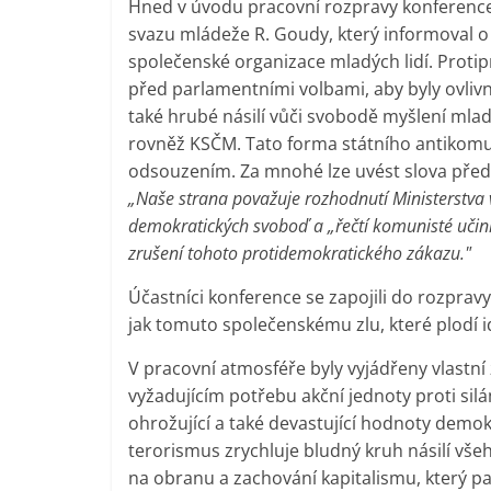
Hned v úvodu pracovní rozpravy konferenc
svazu mládeže R. Goudy, který informoval o
společenské organizace mladých lidí. Protip
před parlamentními volbami, aby byly ovliv
také hrubé násilí vůči svobodě myšlení mlad
rovněž KSČM. Tato forma státního antikomu
odsouzením. Za mnohé lze uvést slova předst
„Naše strana považuje rozhodnutí Ministerstva 
demokratických svoboď a „řečtí komunisté učiní
zrušení tohoto protidemokratického zákazu."
Účastníci konference se zapojili do rozpra
jak tomuto společenskému zlu, které plodí id
V pracovní atmosféře byly vyjádřeny vlastn
vyžadujícím potřebu akční jednoty proti silám 
ohrožující a také devastující hodnoty demok
terorismus zrychluje bludný kruh násilí vše
na obranu a zachování kapitalismu, který pal