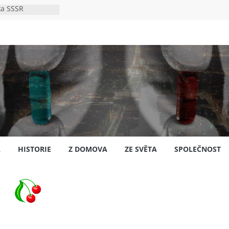
ka SSSR
e
to bylo s
e
pión?
jansku
A
HISTORIE
Z DOMOVA
ZE SVĚTA
SPOLEČNOST