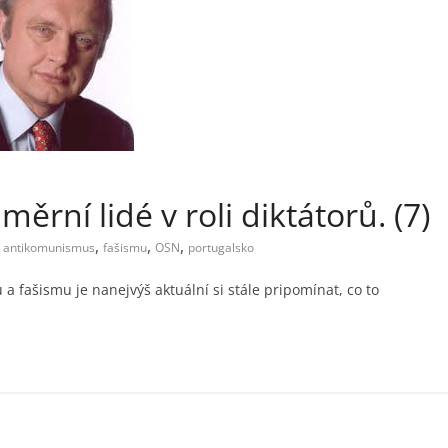
ěrní lidé v roli diktátorů. (7)
,
,
,
antikomunismus
fašismu
OSN
portugalsko
a fašismu je nanejvýš aktuální si stále pripomínat, co to