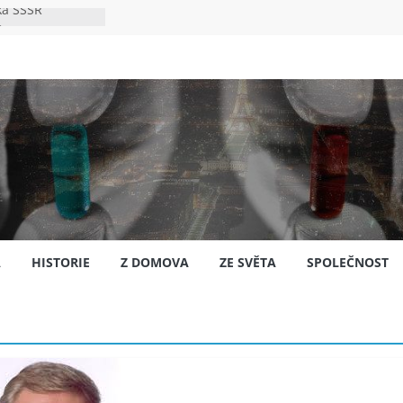
ka SSSR
e
to bylo s
e
pión?
jansku
A
HISTORIE
Z DOMOVA
ZE SVĚTA
SPOLEČNOST