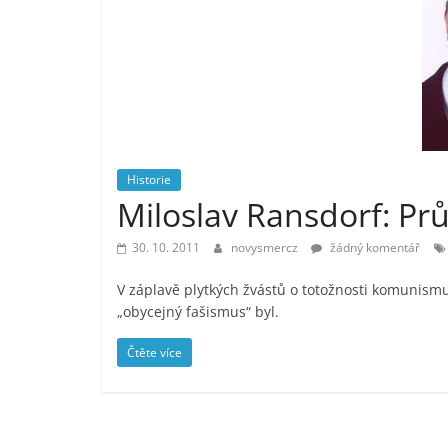
vlastně
prospívá?
Historie
Miloslav Ransdorf: Prům
30. 10. 2011
novysmercz
žádný komentář
V záplavě plytkých žvástů o totožnosti komunismu 
„obycejný fašismus“ byl.
Čtěte více