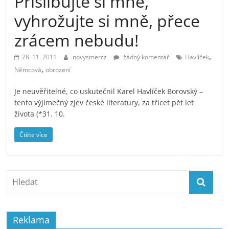
Přislibujte si mně,
prospívá?
vyhrožujte si mně, přece
zrácem nebudu!
,
28. 11. 2011
novysmercz
žádný komentář
Havlíček
,
Němcová
obrození
Je neuvěřitelné, co uskutečnil Karel Havlíček Borovský –
tento výjimečný zjev české literatury, za třicet pět let
života (*31. 10.
Čtěte více
Reklama