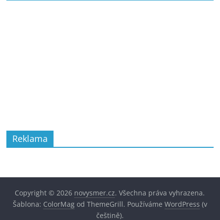
Reklama
Copyright © 2026
novysmer.cz
. Všechna práva vyhrazena.
Šablona:
ColorMag
od ThemeGrill. Používáme
WordPress
(v
češtině).