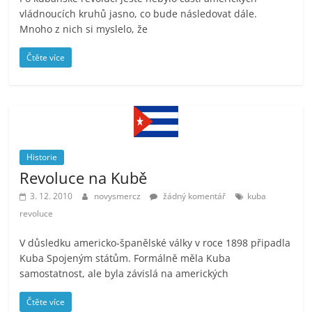
prospívá?
vládnoucích kruhů jasno, co bude následovat dále.
Mnoho z nich si myslelo, že
Čtěte více
Historie
Revoluce na Kubě
3. 12. 2010
novysmercz
žádný komentář
kuba
revoluce
V důsledku americko-španělské války v roce 1898 připadla
Kuba Spojeným státům. Formálně měla Kuba
samostatnost, ale byla závislá na amerických
Čtěte více