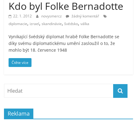
Kdo byl Folke Bernadotte
prospívá?
22. 1. 2012
novysmercz
žádný komentář
,
,
,
,
diplomacie
izrael
skandinávie
švédsko
válka
Vynikající švédský diplomat hrabě Folke Bernadotte se
díky svému diplomatickému umění zasloužil o to, že
mohlo být 18. července 1948
Čtěte více
Reklama