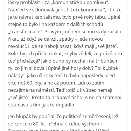
lásky prohlásit – za „komunistickou pomluvu".
Napřed se skloňovala jen „tržní ekonomika"‘, l to, že
je to návrat kapitalismu, bylo prvé roky tabu. Úplně
stejně to bylo i na každém z dalších schodů
„transformace". Pravým jménem se mu vždy začalo
říkat, až když se dá vzít zpátky – leda novou
revolucí. Lidé se nebojí ozvat, když mají „své jisté".
Kolik by jich přišlo cinkat, kdyby věděli, že právě o to
teď přicházejí? Jak dlouho by nechali na tribunách
ty. co jim slibovali úplně jiné hory doly? Tolik „blbé
nálady", jako už roky teď, tu bylo naposledy před
více než 60 lety, a ne až potom. Lidi to zatím
nezajímá na náměstí. Teď totiž už vůbec nemají
„své jisté". Proto to hrobové ticho. A ne na znamení
souhlasu s tím, jak to dopadlo.
Jen hlupák by popíral, že politické zemětřesení, jež
se koncem 80. let přehnalo celou východní
Evropou, bylo i trestem za vážné chyby. Vážné