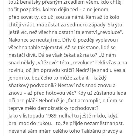
totiž benátsky přesným zrcadlem všem, kdo chtějí
točit pozpátku kolem dějin teď – a ne jenom
přepisovat ty, co už jsou za námi. Kam až to kolo
chtějí vrátit, má zůstat za sedmero západy. Skryto
ještě víc, než všechna ostatní tajemství „revoluce".
Nakonec se neutají nic. Dřív či později vyplavou i
všechna tahle tajemství. Až se tak stane, lidé se
nestačí divit. Dá se však čekat až na to? Už nám
snad někdy „vítězové" této „revoluce" řekli včas a na
rovinu, oč jim opravdu kráčí? Nedrží je snad u vesla
jenom to, bez čeho to může zabalit – každý
sňatkový podvodník? Nestaví nás snad znovu a
znovu – až před hotovou věc? Kdy už zůstanou leda
oči pro pláč? Neboť už je „fact accompli", o Čem se
teprve mělo demokraticky rozhodovat?
Jako v listopadu 1989, nelhal tu ještě nikdo, když
bral moc do rukou. I to, že přijde nezaměstnanost,
neváhal sám imám celého toho Talibánu pravdy a