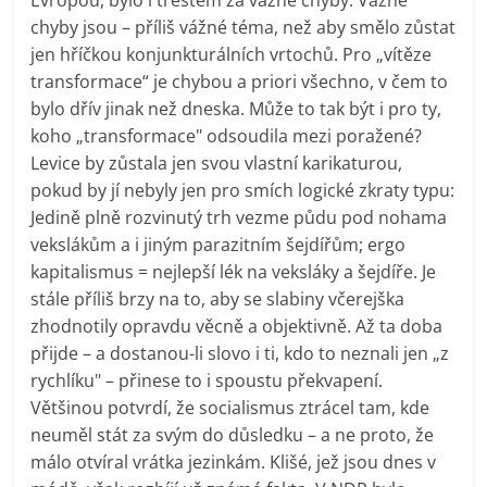
chyby jsou – příliš vážné téma, než aby smělo zůstat
jen hříčkou konjunkturálních vrtochů. Pro „vítěze
transformace“ je chybou a priori všechno, v čem to
bylo dřív jinak než dneska. Může to tak být i pro ty,
koho „transformace" odsoudila mezi poražené?
Levice by zůstala jen svou vlastní karikaturou,
pokud by jí nebyly jen pro smích logické zkraty typu:
Jedině plně rozvinutý trh vezme půdu pod nohama
vekslákům a i jiným parazitním šejdířům; ergo
kapitalismus = nejlepší lék na veksláky a šejdíře. Je
stále příliš brzy na to, aby se slabiny včerejška
zhodnotily opravdu věcně a objektivně. Až ta doba
přijde – a dostanou-li slovo i ti, kdo to neznali jen „z
rychlíku" – přinese to i spoustu překvapení.
Většinou potvrdí, že socialismus ztrácel tam, kde
neuměl stát za svým do důsledku – a ne proto, že
málo otvíral vrátka jezinkám. Klišé, jež jsou dnes v