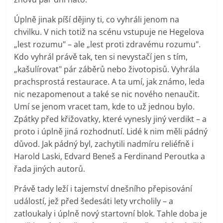
Úplně jinak píší dějiny ti, co vyhráli jenom na
chvilku. V nich totiž na scénu vstupuje ne Hegelova
„lest rozumu" – ale „lest proti zdravému rozumu".
Kdo vyhrál právě tak, ten si nevystačí jen s tím,
„kašulírovat" pár záběrů nebo životopisů. Vyhrála
prachsprostá restaurace. A ta umí, jak známo, leda
nic nezapomenout a také se nic nového nenaučit.
Umí se jenom vracet tam, kde to už jednou bylo.
Zpátky před křižovatky, které vynesly jiný verdikt – a
proto i úplně jiná rozhodnutí. Lidé k nim měli pádný
důvod. Jak pádný byl, zachytili nadmíru reliéfně i
Harold Laski, Edvard Beneš a Ferdinand Peroutka a
řada jiných autorů.
Právě tady leží i tajemství dnešního přepisování
událostí, jež před šedesáti lety vrcholily – a
zatloukaly i úplně nový startovní blok. Tahle doba je