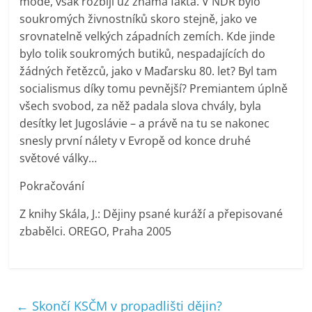
módě, však rozbíjí už známá fakta. V NDR bylo
soukromých živnostníků skoro stejně, jako ve
srovnatelně velkých západních zemích. Kde jinde
bylo tolik soukromých butiků, nespadajících do
žádných řetězců, jako v Maďarsku 80. let? Byl tam
socialismus díky tomu pevnější? Premiantem úplně
všech svobod, za něž padala slova chvály, byla
desítky let Jugoslávie – a právě na tu se nakonec
snesly první nálety v Evropě od konce druhé
světové války…
Pokračování
Z knihy Skála, J.: Dějiny psané kuráží a přepisované
zbabělci. OREGO, Praha 2005
←
Skončí KSČM v propadlišti dějin?