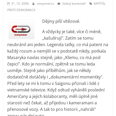
prospívá?
31. 10. 2006
novysmercz
žádný komentář
KAPITÁL
PROTI DEMOKRACII
Dějiny píší vítězové.
A vždycky je také, více či méně,
„kašulírují". Zatím se tomu
neubránil ani jeden. Legenda taťky, co má patent na
každý rozum a nemýlil se v podstatě nikdy, potkala
Masaryka navlas stejně, jako „Klemu, co má pod
čepicí". Kdo je normální, zpětně se tomu leda
usměje. Stejně jako příběhům, jak se někdy
dodatečně dotáčely i „dokumentární momentky".
Před lety se mi k tomu v Saigonu přiznali i lidé z
vietnamské televize. Když odtud vyháněli poslední
Američany a jejich kolaboranty, měli úplně jiné
starosti než čekat, až přijedou i kameramani a
přenosové vozy. A tak to pro historii „nahráli"
znovu pár dní nato.