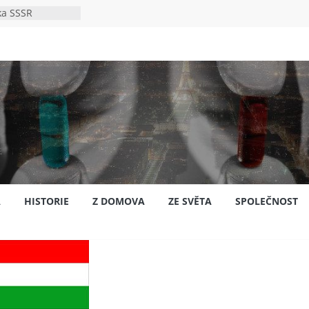
ka SSSR
e
to bylo s
e
pión?
jansku
A
HISTORIE
Z DOMOVA
ZE SVĚTA
SPOLEČNOST