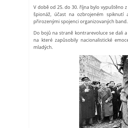
V době od 25. do 30. října bylo vypuštěno 
špionáž, účast na ozbrojeném spiknutí a z
přirozenými spojenci organizovaných band.
Do bojů na straně kontrarevoluce se dali a t
na které zapůsobily nacionalistické emo
mladých.