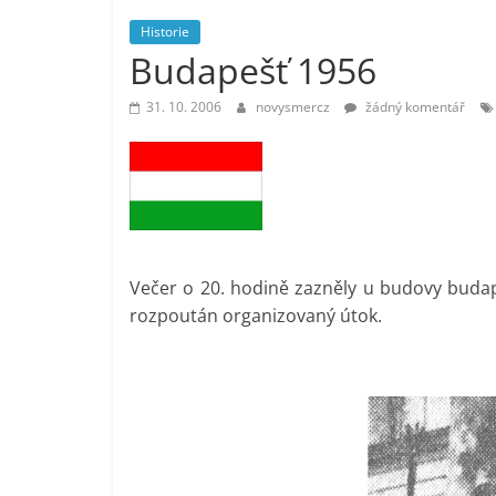
vlastně
Historie
prospívá?
Budapešť 1956
31. 10. 2006
novysmercz
žádný komentář
Večer o 20. hodině zazněly u budovy budap
rozpoután organizovaný útok.