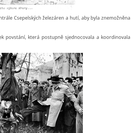
ntrále Csepelských železáren a hutí, aby byla znemožněna
sek povstání, která postupně sjednocovala a koordinovala