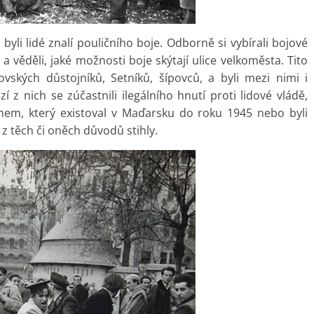
yli lidé znalí pouličního boje. Odborně si vybírali bojové
 věděli, jaké možnosti boje skýtají ulice velkoměsta. Tito
vských důstojníků, Setníků, šípovců, a byli mezi nimi i
zí z nich se zúčastnili ilegálního hnutí proti lidové vládě,
imem, který existoval v Maďarsku do roku 1945 nebo byli
e z těch či oněch důvodů stihly.