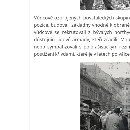
Vůdcové ozbrojených povstaleckých skupin b
pozice, budovali základny vhodné k obraně a
vůdcové se rekrutovali z bývalých horthyo
důstojníci lidové armády, kteří zradili. Mno
nebo sympatizovali s polofašistickým rež
postiženi křivdami, které je v letech po válc