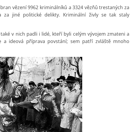
z bran vězení 9962 kriminálníků a 3324 vězňů trestaných za
a jiné politické delikty. Kriminální živly se tak staly
aké v nich padli i lidé, kteří byli celým vývojem zmateni a
ce a ideová příprava povstání; sem patří zvláště mnoho