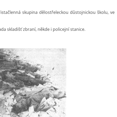
řistačlenná skupina dělostřeleckou důstojnickou školu, ve
a skladišť zbraní, někde i policejní stanice.