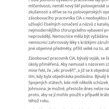
mlčenlivosti, neměl nový šéf polovojenské s
zkušenosti a dříve se na polovojenských ope
zásobovacího pracovníka CIA s neobvyklou žá
užívající číselných označení a názvů z kata
nejmodernějšího chirurgického vybavení pr
neprovádějí. Nemocnice měla být vyžádána
nemocnici zahrnovaly léky s krátkými záruční
jiné objemné předměty, příliš velké na to, ab
Zásobovací pracovník CIA, bývalý voják, se 
úkoly přiměřená. Aby nemusel s názorem zá
mise řekl, že „věc prověří", a již se k objedná
tím, kdy byla objednávka podávána. Bývalý kr
Spojených státech, kde měl několik schůzek 
Johnsona. Je možné, přestože dnes nelze nal
proto, aby se jí mohlo použít v případě král
téhož roku.