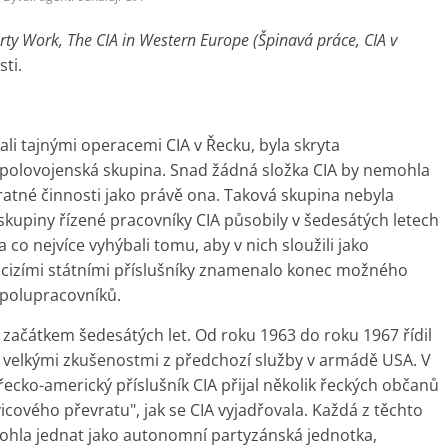
rty Work, The CIA in Western Europe (Špinavá práce, CIA v
sti.
vali tajnými operacemi CIA v Řecku, byla skryta
olovojenská skupina. Snad žádná složka CIA by nemohla
vratné činnosti jako právě ona. Taková skupina nebyla
skupiny řízené pracovníky CIA působily v šedesátých letech
 co nejvíce vyhýbali tomu, aby v nich sloužili jako
 cizími státními příslušníky znamenalo konec možného
 spolupracovníků.
 začátkem šedesátých let. Od roku 1963 do roku 1967 řídil
 velkými zkušenostmi z předchozí služby v armádě USA. V
ecko-americký příslušník CIA přijal několik řeckých občanů
cového převratu", jak se CIA vyjadřovala. Každá z těchto
mohla jednat jako autonomní partyzánská jednotka,