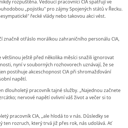
 nikdy rozpuštěna. Vedoucí pracovníci CIA spatřují ve
louhodobou „pojistku" pro zájmy Spojených států v Řecku.
sympatické" řecké vlády nebo takovou akci vést.
čí značně otřáslo morálkou zahraničního personálu CIA,
e většinou ještě před několika měsíci snažili ignorovat
osti, nyní v souborných rozhovorech uznávají, že se
nejen postihuje akceschopnost CIA při shromažďování
sobní napětí.
jeden dlouholetý pracovník tajné služby. „Najednou začnete
rcátko; nervové napětí ovlivní váš život a večer si to
etý pracovník CIA, „ale hlodá to v nás. Důsledky se
 ten rozruch, který trvá již přes rok, nás udolává. Ať