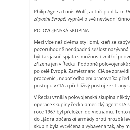
vlastně
Philip Agee a Louis Wolf , autoři publikace
Di
prospívá?
západní Evropě)
vypráví o své nevšední činno
POLOVOJENSKÁ SKUPINA
Mezi více než dvěma sty lidmi, kteří se zabý
pozoruhodně nenápadná sešlost nazývaná p
být tak jasně spjata s možností vnitřní pod
zřízena jen v Řecku. Podobné polovojenské 
po celé Evropě. Zaměstnanci CIA se zpravidla
pracovníci, neboť odhalení pracovníka před
postupu v CIA a přehlíživý postoj ze strany
V Řecku vznikla polovojenská skupina někdy
operace skupiny řecko-americký agent CIA s
roce 1967 byl přeložen do Vietnamu. Tento ř
do „jádra občanské armády proti hrozbě levi
skupin byla vycvičena a vybavena tak, aby 