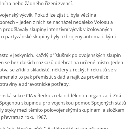
lního nebo žádného řízení zvenčí.
jenský výcvik. Pokud lze zjistit, byla většina
borech – jeden z nich se nacházel nedaleko Volosu a
prodělávaly skupiny intenzívní výcvik v izolovaných
Tyto partyzánské skupiny byly ozbrojeny automatickými
asto v jeskyních. Každý příslušník polovojenských skupin
pen se bez dalších rozkazů odebrat na určené místo. Jeden
otva se zřídilo skladiště, některý z řeckých rekrutů se v
namenalo to pak přemístit sklad a najít za provinilce
otraviny a zdravotnické potřeby.
enská sekce CIA v Řecku zcela oddělenou organizací. Zdá
 se Spojenou skupinou pro vojenskou pomoc Spojených států
ly styky mezi těmito polovojenskými skupinami a složkami
a převratu z roku 1967.
užeb, který je vůči CIA stále ještě vázán přísahou