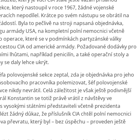
ekce, který nastoupil v roce 1967, žádné vojenské
racích nepodílel. Krátce po svém nástupu se obrátil na
dostí. Byla to pečlivě na stroji napsaná objednávka,
logu armády USA, na kompletní polní nemocnici včetně
o operace, které se v podmínkách partyzánské války
 cestou CIA od americké armády. Požadované dodávky pro
mi lhůtami, například penicilín, a také operační stoly a
y se daly lehce ukrýt.
šéfa polovojenské sekce zeptal, zda je objednávka pro jeho
sobovacího pracovníka polemizovat, šéf polovojenské
vce nikdy nevrátil. Celá záležitost je však ještě podivnější
ál Konstantin se totiž právě vrátil z návštěvy ve
s vysokými státními představiteli včetně prezidenta
ézt žádný důkaz, že příslušník CIA chtěl polní nemocnici
ova převratu, který byl – bez úspěchu – proveden ještě