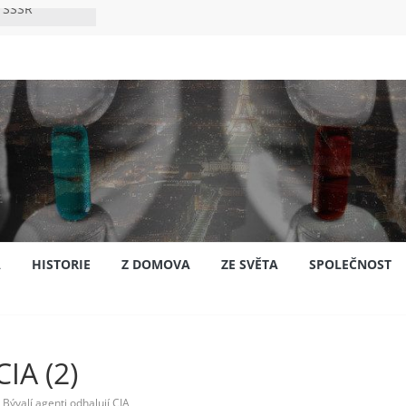
 SSSR
 bylo s
ión?
nsku
A
HISTORIE
Z DOMOVA
ZE SVĚTA
SPOLEČNOST
CIA (2)
Bývalí agenti odhalují CIA