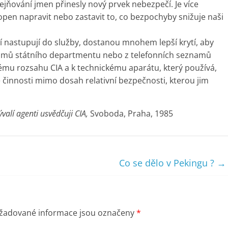
jňování jmen přinesly nový prvek nebezpečí. Je více
hopen napravit nebo zastavit to, co bezpochyby snižuje naši
ří nastupují do služby, dostanou mnohem lepší krytí, aby
namů státního departmentu nebo z telefonních seznamů
ému rozsahu CIA a k technickému aparátu, který používá,
 činnosti mimo dosah relativní bezpečnosti, kterou jim
ývalí agenti usvědčuji CIA,
Svoboda, Praha, 1985
Co se dělo v Pekingu ?
→
žadované informace jsou označeny
*