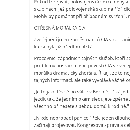
Pokud lze zjistit, polovojenská sekce nebyla
skupinách, jež polovojenská skupina řídí, d
Mohly by pomáhat při případném svržení „ne
OTŘESNÁ MORÁLKA CIA
Zveřejnění jmen zaměstnanců CIA v zahrani
která byla již předtím nízká.
Pracovníci západních tajných služeb, kteří s
problémy pošramocené pověsti CIA ve veřejn
morálka dramaticky zhoršila. Říkají, že to 
tajných informací, ale také vyvolává vážné o
„Je to jako těsně po válce v Berlíně," říká 
jezdit tak, že jedním okem sledujete zpětné z
všechno přinesete s sebou domů k rodině."
„Nikdo nepropadl panice," řekl jeden dlouhol
začínají projevovat. Kongresová zpráva a celý