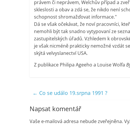
právem či neprávem, Welchův případ a zveře
skleslosti a obav a zdá se, že nikdo není sc
schopnost shromažďovat informace."
Dá se však očekávat, že noví pracovníci, kte
nemohli být tak snadno vytypovaní ze sez
zastupitelských úřadů. Vzhledem k obrovsk
je však nicméně prakticky nemožné vzdát se
skýtá velvyslanectví USA.
Z publikace Philipa Ageeho a Louise Wolfa
B
←
Co se událo 19.srpna 1991 ?
Napsat komentář
Vaše e-mailová adresa nebude zveřejněna.
Vy