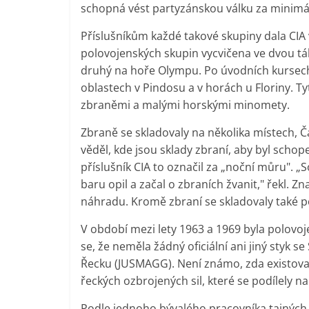
schopná vést partyzánskou válku za minimá
Příslušníkům každé takové skupiny dala CIA vo
polovojenských skupin vycvičena ve dvou tá
druhý na hoře Olympu. Po úvodních kursech 
oblastech v Pindosu a v horách u Floriny. 
zbraněmi a malými horskými minomety.
Zbraně se skladovaly na několika místech, Č
věděl, kde jsou sklady zbraní, aby byl scho
příslušník CIA to označil za „noční můru". „S
baru opil a začal o zbraních žvanit," řekl. Z
náhradu. Kromě zbraní se skladovaly také p
V období mezi lety 1963 a 1969 byla polovoj
se, že neměla žádný oficiální ani jiný styk
Řecku (JUSMAGG). Není známo, zda existova
řeckých ozbrojených sil, které se podílely n
Podle jednoho bývalého pracovníka tajných sl