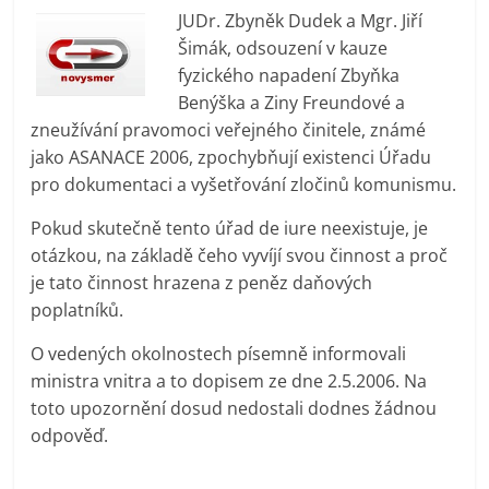
prospívá?
JUDr. Zbyněk Dudek a Mgr. Jiří
Šimák, odsouzení v kauze
fyzického napadení Zbyňka
Benýška a Ziny Freundové a
zneužívání pravomoci veřejného činitele, známé
jako ASANACE 2006, zpochybňují existenci Úřadu
pro dokumentaci a vyšetřování zločinů komunismu.
Pokud skutečně tento úřad de iure neexistuje, je
otázkou, na základě čeho vyvíjí svou činnost a proč
je tato činnost hrazena z peněz daňových
poplatníků.
O vedených okolnostech písemně informovali
ministra vnitra a to dopisem ze dne 2.5.2006. Na
toto upozornění dosud nedostali dodnes žádnou
odpověď.