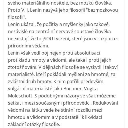
svého materiálního nositele, bez mozku člověka.
Proto V. I. Lenin nazývá jeho filosofii "bezmozkovou
filosofií".
Lenin ukázal, že počitky a myšlenky jako takové,
nezávislé na centrální nervové soustavě člověka
neexistují, že to jSOU tvrzení, které jsou v rozporu s
přírodními vědami.
Lenin však vedl boj nejen proti absolutisaci
protikladu hmoty a vědomí, ale také i proti jejich
ztotožňování. V dějinách filosofie se vyskytli i takoví
materialisté, kteří pokládali myšlení za hmotné, za
zvláštní druh hmoty. K nim patřili především
vulgární materialisté jako Buchner, Vogt a
Moleschott. S podobnými názory se však můžeme
setkat i mezi současnými přírodovědci. Redukování
vědomí na látku vede ke stírání rozdílu mezi
hmotou a vědomím a v podstatě i k likvidaci
základní otázky filosofie.