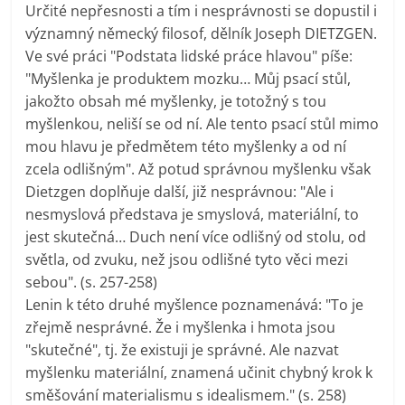
Určité nepřesnosti a tím i nesprávnosti se dopustil i
významný německý filosof, dělník Joseph DIETZGEN.
Ve své práci "Podstata lidské práce hlavou" píše:
"Myšlenka je produktem mozku… Můj psací stůl,
jakožto obsah mé myšlenky, je totožný s tou
myšlenkou, neliší se od ní. Ale tento psací stůl mimo
mou hlavu je předmětem této myšlenky a od ní
zcela odlišným". Až potud správnou myšlenku však
Dietzgen doplňuje další, již nesprávnou: "Ale i
nesmyslová představa je smyslová, materiální, to
jest skutečná… Duch není více odlišný od stolu, od
světla, od zvuku, než jsou odlišné tyto věci mezi
sebou". (s. 257-258)
Lenin k této druhé myšlence poznamenává: "To je
zřejmě nesprávné. Že i myšlenka i hmota jsou
"skutečné", tj. že existuji je správné. Ale nazvat
myšlenku materiální, znamená učinit chybný krok k
směšování materialismu s idealismem." (s. 258)