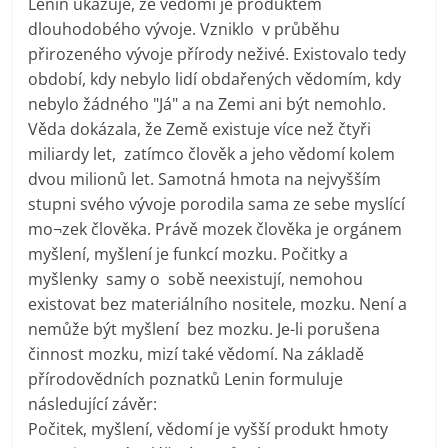
Lenin ukazuje, že vědomí je produktem
dlouhodobého vývoje. Vzniklo v průběhu
přirozeného vývoje přírody neživé. Existovalo tedy
období, kdy nebylo lidí obdařených vědomím, kdy
nebylo žádného "Já" a na Zemi ani být nemohlo.
Věda dokázala, že Země existuje více než čtyři
miliardy let, zatímco člověk a jeho vědomí kolem
dvou milionů let. Samotná hmota na nejvyšším
stupni svého vývoje porodila sama ze sebe myslící
mo¬zek člověka. Právě mozek člověka je orgánem
myšlení, myšlení je funkcí mozku. Počitky a
myšlenky samy o sobě neexistují, nemohou
existovat bez materiálního nositele, mozku. Není a
nemůže být myšlení bez mozku. Je-li porušena
činnost mozku, mizí také vědomí. Na základě
přírodovědních poznatků Lenin formuluje
následující závěr:
Počitek, myšlení, vědomí je vyšší produkt hmoty