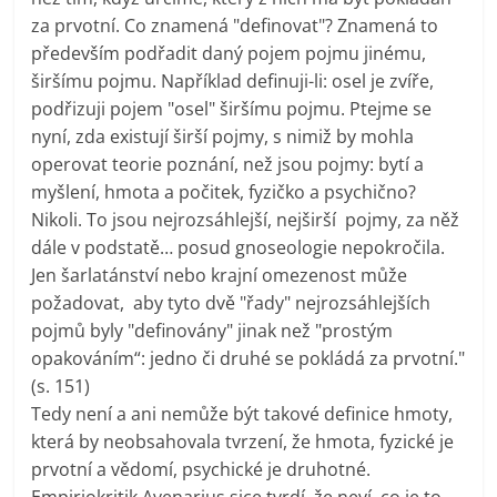
za prvotní. Co znamená "definovat"? Znamená to
především podřadit daný pojem pojmu jinému,
širšímu pojmu. Například definuji-li: osel je zvíře,
podřizuji pojem "osel" širšímu pojmu. Ptejme se
nyní, zda existují širší pojmy, s nimiž by mohla
operovat teorie poznání, než jsou pojmy: bytí a
myšlení, hmota a počitek, fyzičko a psychično?
Nikoli. To jsou nejrozsáhlejší, nejširší pojmy, za něž
dále v podstatě… posud gnoseologie nepokročila.
Jen šarlatánství nebo krajní omezenost může
požadovat, aby tyto dvě "řady" nejrozsáhlejších
pojmů byly "definovány" jinak než "prostým
opakováním“: jedno či druhé se pokládá za prvotní."
(s. 151)
Tedy není a ani nemůže být takové definice hmoty,
která by neobsahovala tvrzení, že hmota, fyzické je
prvotní a vědomí, psychické je druhotné.
Empiriokritik Avenarius sice tvrdí, že neví, co je to