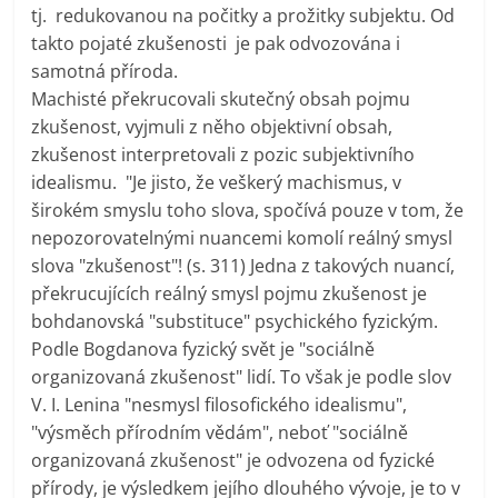
tj. redukovanou na počitky a prožitky subjektu. Od
takto pojaté zkušenosti je pak odvozována i
samotná příroda.
Machisté překrucovali skutečný obsah pojmu
zkušenost, vyjmuli z něho objektivní obsah,
zkušenost interpretovali z pozic subjektivního
idealismu. "Je jisto, že veškerý machismus, v
širokém smyslu toho slova, spočívá pouze v tom, že
nepozorovatelnými nuancemi komolí reálný smysl
slova "zkušenost"! (s. 311) Jedna z takových nuancí,
překrucujících reálný smysl pojmu zkušenost je
bohdanovská "substituce" psychického fyzickým.
Podle Bogdanova fyzický svět je "sociálně
organizovaná zkušenost" lidí. To však je podle slov
V. I. Lenina "nesmysl filosofického idealismu",
"výsměch přírodním vědám", neboť "sociálně
organizovaná zkušenost" je odvozena od fyzické
přírody, je výsledkem jejího dlouhého vývoje, je to v