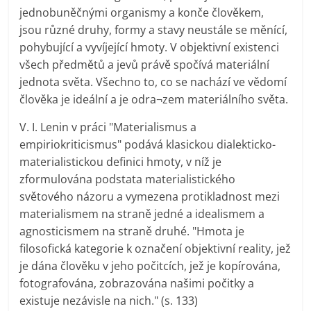
jednobuněčnými organismy a konče člověkem,
jsou různé druhy, formy a stavy neustále se měnící,
pohybující a vyvíjející hmoty. V objektivní existenci
všech předmětů a jevů právě spočívá materiální
jednota světa. Všechno to, co se nachází ve vědomí
člověka je ideální a je odra¬zem materiálního světa.
V. I. Lenin v práci "Materialismus a
empiriokriticismus" podává klasickou dialekticko-
materialistickou definici hmoty, v níž je
zformulována podstata materialistického
světového názoru a vymezena protikladnost mezi
materialismem na straně jedné a idealismem a
agnosticismem na straně druhé. "Hmota je
filosofická kategorie k označení objektivní reality, jež
je dána člověku v jeho počitcích, jež je kopírována,
fotografována, zobrazována našimi počitky a
existuje nezávisle na nich." (s. 133)