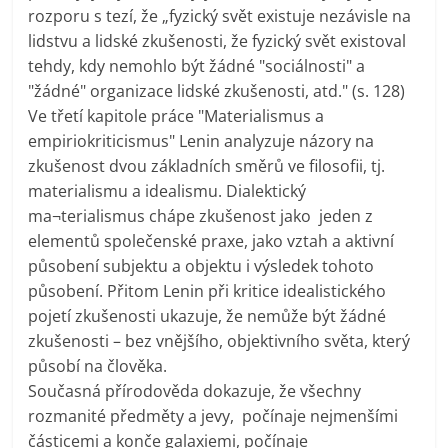
rozporu s tezí, že „fyzický svět existuje nezávisle na
lidstvu a lidské zkušenosti, že fyzický svět existoval
tehdy, kdy nemohlo být žádné "sociálnosti" a
"žádné" organizace lidské zkušenosti, atd." (s. 128)
Ve třetí kapitole práce "Materialismus a
empiriokriticismus" Lenin analyzuje názory na
zkušenost dvou základních směrů ve filosofii, tj.
materialismu a idealismu. Dialektický
ma¬terialismus chápe zkušenost jako jeden z
elementů společenské praxe, jako vztah a aktivní
působení subjektu a objektu i výsledek tohoto
působení. Přitom Lenin při kritice idealistického
pojetí zkušenosti ukazuje, že nemůže být žádné
zkušenosti – bez vnějšího, objektivního světa, který
působí na člověka.
Současná přírodověda dokazuje, že všechny
rozmanité předměty a jevy, počínaje nejmenšími
částicemi a konče galaxiemi, počínaje