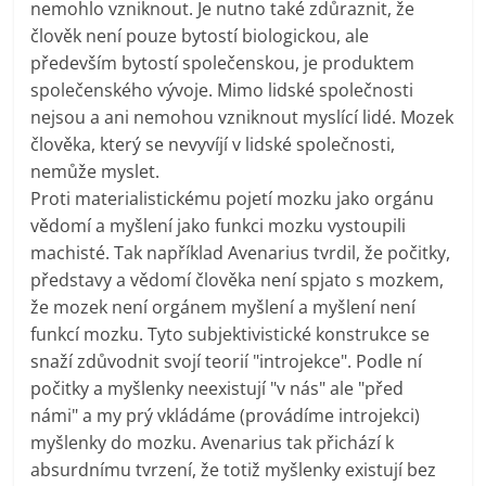
nemohlo vzniknout. Je nutno také zdůraznit, že
člověk není pouze bytostí biologickou, ale
především bytostí společenskou, je produktem
společenského vývoje. Mimo lidské společnosti
nejsou a ani nemohou vzniknout myslící lidé. Mozek
člověka, který se nevyvíjí v lidské společnosti,
nemůže myslet.
Proti materialistickému pojetí mozku jako orgánu
vědomí a myšlení jako funkci mozku vystoupili
machisté. Tak například Avenarius tvrdil, že počitky,
představy a vědomí člověka není spjato s mozkem,
že mozek není orgánem myšlení a myšlení není
funkcí mozku. Tyto subjektivistické konstrukce se
snaží zdůvodnit svojí teorií "introjekce". Podle ní
počitky a myšlenky neexistují "v nás" ale "před
námi" a my prý vkládáme (provádíme introjekci)
myšlenky do mozku. Avenarius tak přichází k
absurdnímu tvrzení, že totiž myšlenky existují bez