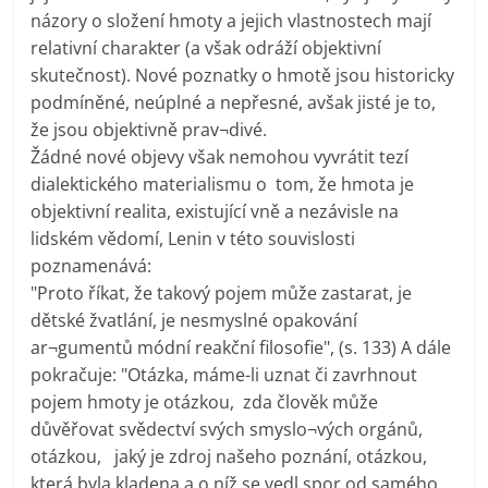
názory o složení hmoty a jejich vlastnostech mají
relativní charakter (a však odráží objektivní
skutečnost). Nové poznatky o hmotě jsou historicky
podmíněné, neúplné a nepřesné, avšak jisté je to,
že jsou objektivně prav¬divé.
Žádné nové objevy však nemohou vyvrátit tezí
dialektického materialismu o tom, že hmota je
objektivní realita, existující vně a nezávisle na
lidském vědomí, Lenin v této souvislosti
poznamenává:
"Proto říkat, že takový pojem může zastarat, je
dětské žvatlání, je nesmyslné opakování
ar¬gumentů módní reakční filosofie", (s. 133) A dále
pokračuje: "Otázka, máme-li uznat či zavrhnout
pojem hmoty je otázkou, zda člověk může
důvěřovat svědectví svých smyslo¬vých orgánů,
otázkou, jaký je zdroj našeho poznání, otázkou,
která byla kladena a o níž se vedl spor od samého