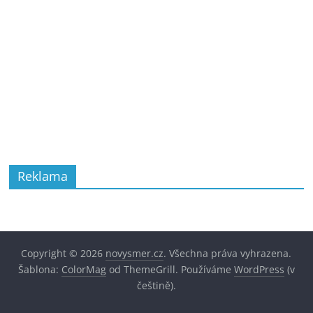
Reklama
Copyright © 2026
novysmer.cz
. Všechna práva vyhrazena.
Šablona:
ColorMag
od ThemeGrill. Používáme
WordPress
(v
češtině).