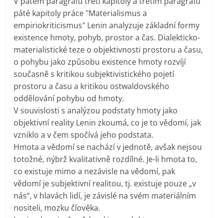
V pátém paragrafu třetí kapitoly a třetím paragrafu
páté kapitoly práce "Materialismus a
empiriokriticismus" Lenin analyzuje základní formy
existence hmoty, pohyb, prostor a čas. Dialekticko-
materialistické teze o objektivnosti prostoru a času,
o pohybu jako způsobu existence hmoty rozvíjí
současně s kritikou subjektivistického pojetí
prostoru a času a kritikou ostwaldovského
oddělování pohybu od hmoty.
V souvislosti s analýzou podstaty hmoty jako
objektivní reality Lenin zkoumá, co je to vědomí, jak
vzniklo a v čem spočívá jeho podstata.
Hmota a vědomí se nachází v jednotě, avšak nejsou
totožné, nýbrž kvalitativně rozdílné. Je-li hmota to,
co existuje mimo a nezávisle na vědomí, pak
vědomí je subjektivní realitou, tj. existuje pouze „v
nás“, v hlavách lidí, je závislé na svém materiálním
nositeli, mozku člověka.