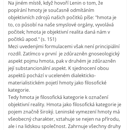
Na jiném místě, když hovoří Lenin o tom, že
popírání hmoty je současně odmítáním
objektivních zdrojů našich počitků píše: "hmota je
to, co působí na naše smyslové orgány, vyvolává
počitek; hmota je objektivní realita daná nám v
počitků apod." (s. 151)
Mezi uvedenými formulacemi však není principiální
rozdíl. Zatímco v první je zdůrazněn gnoseologický
aspekt pojmu hmota, pak v druhém je zdůrazněn
její substancionální aspekt. K sjednocení obou
aspektů pochází v uceleném dialekticko-
materialistickém pojetí hmoty jako filosofické
kategorie.
Tedy hmota je filosofická kategorie k označení
objektivní reality. Hmota jako filosofická kategorie je
pojem značně široký. Leninské vymezení hmoty má
všeobecný charakter, vztahuje se nejen na přírodu,
ale i na lidskou společnost. Zahrnuje všechny druhy