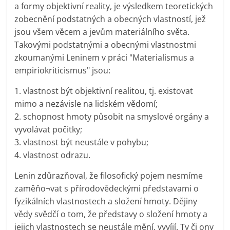
a formy objektivní reality, je výsledkem teoretických
zobecnění podstatných a obecných vlastností, jež
jsou všem věcem a jevům materiálního světa.
Takovými podstatnými a obecnými vlastnostmi
zkoumanými Leninem v práci "Materialismus a
empiriokriticismus" jsou:
1. vlastnost být objektivní realitou, tj. existovat
mimo a nezávisle na lidském vědomí;
2. schopnost hmoty působit na smyslové orgány a
vyvolávat počitky;
3. vlastnost být neustále v pohybu;
4. vlastnost odrazu.
Lenin zdůrazňoval, že filosofický pojem nesmíme
zaměňo¬vat s přírodovědeckými představami o
fyzikálních vlastnostech a složení hmoty. Dějiny
vědy svědčí o tom, že představy o složení hmoty a
jejich vlastnostech se neustále mění, vyvíjí. Ty či ony