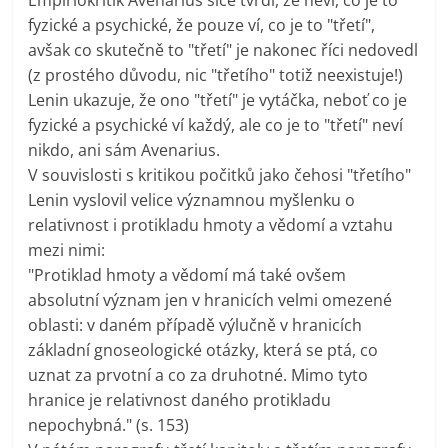
fyzické a psychické, že pouze ví, co je to "třetí",
avšak co skutečně to "třetí" je nakonec říci nedovedl
(z prostého důvodu, nic "třetího" totiž neexistuje!)
Lenin ukazuje, že ono "třetí" je vytáčka, neboť co je
fyzické a psychické ví každý, ale co je to "třetí" neví
nikdo, ani sám Avenarius.
V souvislosti s kritikou počitků jako čehosi "třetího"
Lenin vyslovil velice významnou myšlenku o
relativnost i protikladu hmoty a vědomí a vztahu
mezi nimi:
"Protiklad hmoty a vědomí má také ovšem
absolutní význam jen v hranicích velmi omezené
oblasti: v daném případě výlučně v hranicích
základní gnoseologické otázky, která se ptá, co
uznat za prvotní a co za druhotné. Mimo tyto
hranice je relativnost daného protikladu
nepochybná." (s. 153)