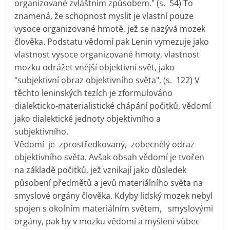
organizované zvláštním způsobem." (s. 54) To
znamená, že schopnost myslit je vlastní pouze
vysoce organizované hmotě, jež se nazývá mozek
člověka. Podstatu vědomí pak Lenin vymezuje jako
vlastnost vysoce organizované hmoty, vlastnost
mozku odrážet vnější objektivní svět, jako
"subjektivní obraz objektivního světa", (s. 122) V
těchto leninských tezích je zformulováno
dialekticko-materialistické chápání počitků, vědomí
jako dialektické jednoty objektivního a
subjektivního.
Vědomí je zprostředkovaný, zobecnělý odraz
objektivního světa. Avšak obsah vědomí je tvořen
na základě počitků, jež vznikají jako důsledek
působení předmětů a jevů materiálního světa na
smyslové orgány člověka. Kdyby lidský mozek nebyl
spojen s okolním materiálním světem, smyslovými
orgány, pak by v mozku vědomí a myšlení vůbec