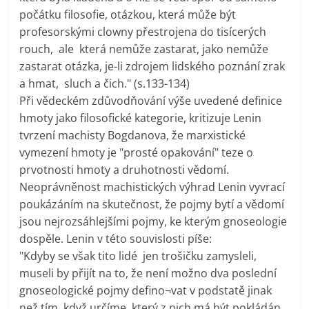
počátku filosofie, otázkou, která může být
profesorskými clowny přestrojena do tisícerých
rouch, ale která nemůže zastarat, jako nemůže
zastarat otázka, je-li zdrojem lidského poznání zrak
a hmat, sluch a čich." (s.133-134)
Při vědeckém zdůvodňování výše uvedené definice
hmoty jako filosofické kategorie, kritizuje Lenin
tvrzení machisty Bogdanova, že marxistické
vymezení hmoty je "prosté opakování" teze o
prvotnosti hmoty a druhotnosti vědomí.
Neoprávněnost machistických výhrad Lenin vyvrací
poukázáním na skutečnost, že pojmy bytí a vědomí
jsou nejrozsáhlejšími pojmy, ke kterým gnoseologie
dospěle. Lenin v této souvislosti píše:
"Kdyby se však tito lidé jen trošičku zamysleli,
museli by přijít na to, že není možno dva poslední
gnoseologické pojmy defino¬vat v podstatě jinak
než tím, když určíme, který z nich má být pokládán