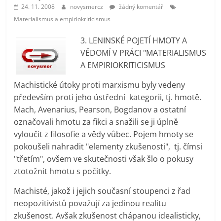
prospívá?
24. 11. 2008
novysmercz
žádný komentář
Materialismus a empiriokriticismus
3. LENINSKÉ POJETÍ HMOTY A
VĚDOMÍ V PRÁCI "MATERIALISMUS
A EMPIRIOKRITICISMUS
Machistické útoky proti marxismu byly vedeny
především proti jeho ústřední kategorii, tj. hmotě.
Mach, Avenarius, Pearson, Bogdanov a ostatní
označovali hmotu za fikci a snažili se ji úplně
vyloučit z filosofie a vědy vůbec. Pojem hmoty se
pokoušeli nahradit "elementy zkušenosti", tj. čímsi
"třetím", ovšem ve skutečnosti však šlo o pokusy
ztotožnit hmotu s počitky.
Machisté, jakož i jejich současní stoupenci z řad
neopozitivistů považují za jedinou realitu
zkušenost. Avšak zkušenost chápanou idealisticky,