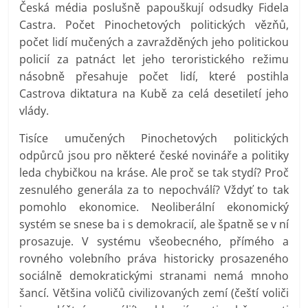
Česká média poslušně papouškují odsudky Fidela
Castra. Počet Pinochetových politických vězňů,
počet lidí mučených a zavražděných jeho politickou
policií za patnáct let jeho teroristického režimu
násobně přesahuje počet lidí, které postihla
Castrova diktatura na Kubě za celá desetiletí jeho
vlády.
Tisíce umučených Pinochetových politických
odpůrců jsou pro některé české novináře a politiky
leda chybičkou na kráse. Ale proč se tak stydí? Proč
zesnulého generála za to nepochválí? Vždyť to tak
pomohlo ekonomice. Neoliberální ekonomický
systém se snese ba i s demokracií, ale špatně se v ní
prosazuje. V systému všeobecného, přímého a
rovného volebního práva historicky prosazeného
sociálně demokratickými stranami nemá mnoho
šancí. Většina voličů civilizovaných zemí (čeští voliči