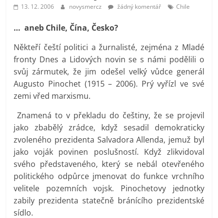
prospívá?
13. 12. 2006
novysmercz
žádný komentář
Chile
… aneb Chile, Čína, Česko?
Někteří čeští politici a žurnalisté, zejména z Mladé
fronty Dnes a Lidových novin se s námi podělili o
svůj zármutek, že jim odešel velký vůdce generál
Augusto Pinochet (1915 – 2006). Prý vyřízl ve své
zemi vřed marxismu.
Znamená to v překladu do češtiny, že se projevil
jako zbabělý zrádce, když sesadil demokraticky
zvoleného prezidenta Salvadora Allenda, jemuž byl
jako voják povinen poslušností. Když zlikvidoval
svého představeného, který se nebál otevřeného
politického odpůrce jmenovat do funkce vrchního
velitele pozemních vojsk. Pinochetovy jednotky
zabily prezidenta statečně bránícího prezidentské
sídlo.