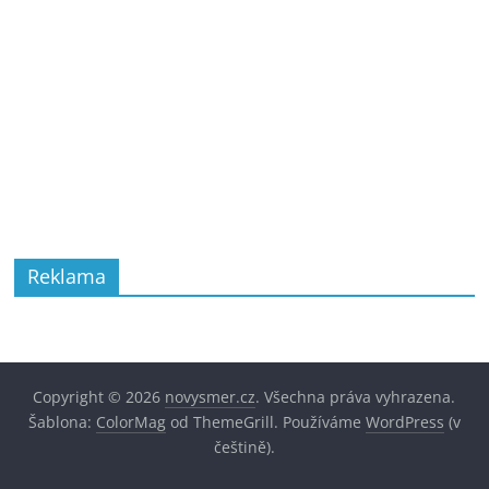
Reklama
Copyright © 2026
novysmer.cz
. Všechna práva vyhrazena.
Šablona:
ColorMag
od ThemeGrill. Používáme
WordPress
(v
češtině).