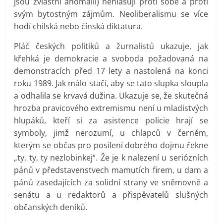
jsou zvláštní anomálií) nehlasují proti sobě a proti
svým bytostným zájmům. Neoliberalismu se více
hodí chilská nebo čínská diktatura.
Pláč českých politiků a žurnalistů ukazuje, jak
křehká je demokracie a svoboda požadovaná na
demonstracích před 17 lety a nastolená na konci
roku 1989. Jak málo stačí, aby se tato slupka sloupla
a odhalila se krvavá dužina. Ukazuje se, že skutečná
hrozba pravicového extremismu není u mladistvých
hlupáků, kteří si za asistence policie hrají se
symboly, jimž nerozumí, u chlapců v černém,
kterým se občas pro posílení dobrého dojmu řekne
„ty, ty, ty nezlobinkej“. Že je k nalezení u seriózních
pánů v představenstvech mamutích firem, u dam a
pánů zasedajících za solidní strany ve sněmovně a
senátu a u redaktorů a přispěvatelů slušných
občanských deníků.