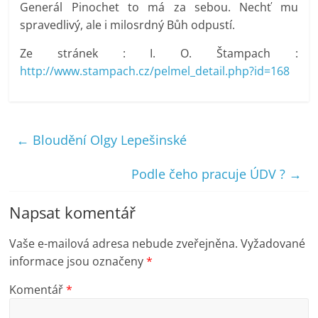
Generál Pinochet to má za sebou. Nechť mu
spravedlivý, ale i milosrdný Bůh odpustí.
Ze stránek : I. O. Štampach :
http://www.stampach.cz/pelmel_detail.php?id=168
←
Bloudění Olgy Lepešinské
Podle čeho pracuje ÚDV ?
→
Napsat komentář
Vaše e-mailová adresa nebude zveřejněna.
Vyžadované
informace jsou označeny
*
Komentář
*