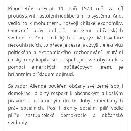
Pinochetův převrat 11. září 1973 měl za cíl
protiústavní nastolení neoliberálního systému. Ano,
vedlo to k mohutnému rozvoji chilské ekonomiky.
Omezení práv odborů, omezení občanských
svobod, zrušení politických stran, fyzická likvidace
nesouhlasících, to přece je cesta jak zvýšit efektivitu
poltického a ekonomického rozhodování. Brutální
čínský rudý kapitalismus špehující své obyvatele s
pomocí amerických počítačových firem, je
brilantním příkladem odjinud.
Salvador Allende pověřen občany své země spojil
demokracii a plný respekt k občanským a lidským
právům s uplatněným do té doby zanedbaných
práv sociálních. Posílil křehký sociální pilíř vedle
pilíře zastupitelské demokracie a občanské
svobody.