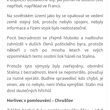
nepříteli, například ve Francii.
Na sovětském území jako by se opakoval ve vedení
země stejný šok, protože nebylo spojeni, nebyly
informace a řízeni vojsk bylo nedostatečné.
Pocit bezradnosti se zřejmě hluboko a nadlouho
zahnízdil v duších členů politického byra, protože
někteří z nich po mnoha letech ve svých
vzpomínkách tento osobní šok házeli na Stalina.
Protože tyto výmysly byly zveřejněny, obvinění
Stalina z bezradnosti, které se nepotvrdilo, považuji
za nutné vyvrátit. Buďme spravedliví: kdo chybil, je
vinen, ale co nebylo, není třeba vymýšlet. Stalin má
dost skutečných hříchůl
Horlivec v pomlouvání – Chruščov