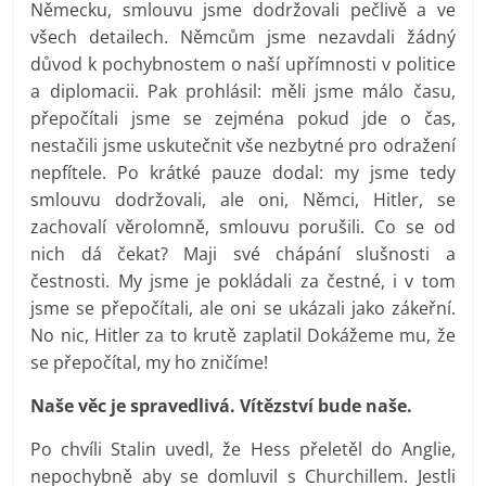
Německu, smlouvu jsme dodržovali pečlivě a ve
všech detailech. Němcům jsme nezavdali žádný
důvod k pochybnostem o naší upřímnosti v politice
a diplomacii. Pak prohlásil: měli jsme málo času,
přepočítali jsme se zejména pokud jde o čas,
nestačili jsme uskutečnit vše nezbytné pro odražení
nepfítele. Po krátké pauze dodal: my jsme tedy
smlouvu dodržovali, ale oni, Němci, Hitler, se
zachovalí věrolomně, smlouvu porušili. Co se od
nich dá čekat? Maji své chápání slušnosti a
čestnosti. My jsme je pokládali za čestné, i v tom
jsme se přepočítali, ale oni se ukázali jako zákeřní.
No nic, Hitler za to krutě zaplatil Dokážeme mu, že
se přepočítal, my ho zničíme!
Naše věc je spravedlivá. Vítězství bude naše.
Po chvíli Stalin uvedl, že Hess přeletěl do Anglie,
nepochybně aby se domluvil s Churchillem. Jestli