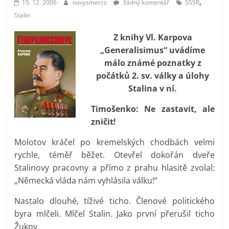
,
15. 12. 2006
novysmercz
žádný komentář
SSSR
prospívá?
Stalin
Z knihy Vl. Karpova
„Generalisimus“ uvádíme
málo známé poznatky z
počátků 2. sv. války a úlohy
Stalina v ní.
Timošenko: Ne zastavit, ale
zničit!
Molotov kráčel po kremelských chodbách velmi
rychle, téměř běžet. Otevřel dokořán dveře
Stalinovy pracovny a přímo z prahu hlasitě zvolal:
„Německá vláda nám vyhlásila válku!“
Nastalo dlouhé, tíživé ticho. Členové politického
byra mlčeli. Mlčel Stalin. Jako první přerušil ticho
Žukov.