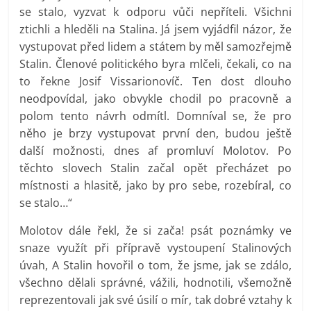
se stalo, vyzvat k odporu vůči nepříteli. Všichni
ztichli a hleděli na Stalina. Já jsem vyjádfil názor, že
vystupovat před lidem a státem by měl samozřejmě
Stalin. Členové politického byra mlčeli, čekali, co na
to řekne Josif Vissarionovíč. Ten dost dlouho
neodpovídal, jako obvykle chodil po pracovně a
polom tento návrh odmítl. Domníval se, že pro
něho je brzy vystupovat první den, budou ještě
další možnosti, dnes af promluví Molotov. Po
těchto slovech Stalin začal opět přecházet po
místnosti a hlasitě, jako by pro sebe, rozebíral, co
se stalo…“
Molotov dále řekl, že si zača! psát poznámky ve
snaze využít při přípravě vystoupení Stalinových
úvah, A Stalin hovořil o tom, že jsme, jak se zdálo,
všechno dělali správné, vážili, hodnotili, všemožně
reprezentovali jak své úsilí o mír, tak dobré vztahy k