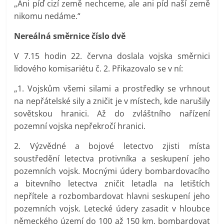
„Ani píď cizí země nechceme, ale ani píd naší země
nikomu nedáme.“
Nereálná směrnice číslo dvě
V 7.15 hodin 22. června doslala vojska směrnici
lidového komisariétu č. 2. Přikazovalo se v ní:
„1. Vojskům všemi silami a prostředky se vrhnout
na nepřátelské sily a zničit je v místech, kde narušily
sovětskou hranici. Až do zvláštního nařízení
pozemní vojska nepřekročí hranici.
2. Výzvědné a bojové letectvo zjisti místa
soustředění letectva protivníka a seskupení jeho
pozemních vojsk. Mocnými údery bombardovacího
a bitevního letectva zničit letadla na letištích
nepřítele a rozbombardovat hlavni seskupení jeho
pozemních vojsk. Letecké údery zasadit v hloubce
německého území do 100 až 150 km, bombardovat