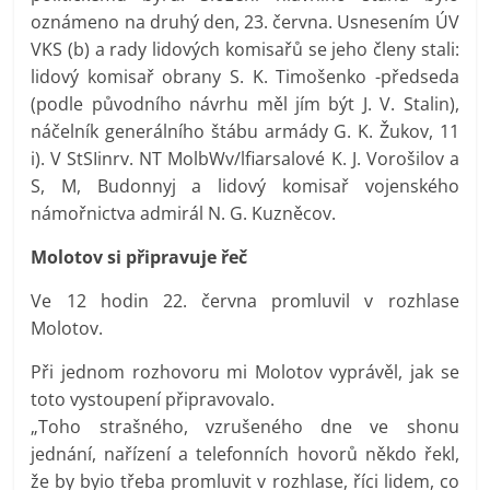
oznámeno na druhý den, 23. června. Usnesením ÚV
VKS (b) a rady lidových komisařů se jeho členy stali:
lidový komisař obrany S. K. Timošenko -předseda
(podle původního návrhu měl jím být J. V. Stalin),
náčelník generálního štábu armády G. K. Žukov, 11
i). V StSIinrv. NT MolbWv/lfiarsalové K. J. Vorošilov a
S, M, Budonnyj a lidový komisař vojenského
námořnictva admirál N. G. Kuzněcov.
Molotov si připravuje řeč
Ve 12 hodin 22. června promluvil v rozhlase
Molotov.
Při jednom rozhovoru mi Molotov vyprávěl, jak se
toto vystoupení připravovalo.
„Toho strašného, vzrušeného dne ve shonu
jednání, nařízení a telefonních hovorů někdo řekl,
že by byio třeba promluvit v rozhlase, říci lidem, co