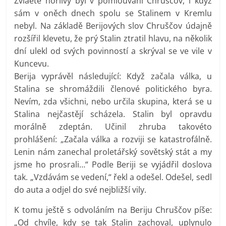
Zvláěté horlivý byl v pomlouváni Chruščov, i když
sám v oněch dnech spolu se Stalinem v Kremlu
nebyl. Na základě Berijových slov Chruščov údajně
rozšířil klevetu, že prý Stalin ztratil hlavu, na několik
dní ulekl od svých povinností a skrýval se ve vile v
Kuncevu.
Berija vyprávěl následující: Když začala válka, u
Stalina se shromáždili členové politického byra.
Nevím, zda všichni, nebo určila skupina, která se u
Stalina nejčastějí scházela. Stalin byl opravdu
morálně zdeptán. Učinil zhruba takovéto
prohlášení: „Začala válka a rozviji se katastrofálně.
Lenin nám zanechal proletářský sovětský stát a my
jsme ho prosrali…“ Podle Beriji se vyjádřil doslova
tak. „Vzdávám se vedení,“ řekl a odešel. Odešel, sedl
do auta a odjel do své nejbližší vily.
K tomu ještě s odvoláním na Beriju Chruščov píše:
„Od chvíle, kdy se tak Stalin zachoval, uplynulo