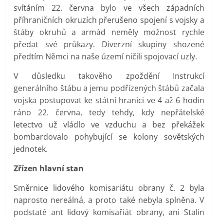
svítáním 22. června bylo ve všech západních
příhraničních okruzích přerušeno spojení s vojsky a
štáby okruhů a armád neměly možnost rychle
předat své průkazy. Diverzní skupiny shozené
předtím Němci na naše území ničili spojovací uzly.
V důsledku takověho zpoždění Instrukcí
generálního štábu a jemu podřízených štábů začala
vojska postupovat ke státní hranici ve 4 až 6 hodin
ráno 22. června, tedy tehdy, kdy nepřátelské
letectvo už vládlo ve vzduchu a bez překážek
bombardovalo pohybující se kolony sovětských
jednotek.
Zřízen hlavní stan
Směrnice lidového komisariátu obrany č. 2 byla
naprosto nereálná, a proto také nebyla splněna. V
podstatě ant lidový komisařiát obrany, ani Stalin