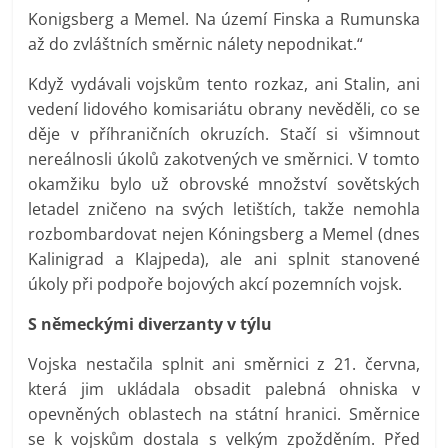
Konigsberg a Memel. Na území Finska a Rumunska
až do zvláštních směrnic nálety nepodnikat.“
Když vydávali vojskům tento rozkaz, ani Stalin, ani
vedení lidového komisariátu obrany nevěděli, co se
děje v příhraničních okruzích. Stačí si všimnout
nereálnosli úkolů zakotvených ve směrnici. V tomto
okamžiku bylo už obrovské množství sovětských
letadel zničeno na svých letištích, takže nemohla
rozbombardovat nejen Kóningsberg a Memel (dnes
Kalinigrad a Klajpeda), ale ani splnit stanovené
úkoly při podpoře bojových akcí pozemních vojsk.
S německými diverzanty v týlu
Vojska nestačila splnit ani směrnici z 21. června,
která jim ukládala obsadit palebná ohniska v
opevněných oblastech na státní hranici. Směrnice
se k vojskům dostala s velkým zpožděním. Před