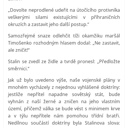
„Dovolte neprodlené udeřit na útočícího protivníka
veškerými silami existujícími v příhraničních
okruzích a zastavit jeho další postup.“
Samozřejmé snaze odlehčit tíži okamžiku maršál
Timošenko rozhodným hlasem dodal: „Ne zastavit,
ale zničit!“
Stalin se zvedl ze židle a tvrdě pronesl: „Předložte
směrnici.“
Jak už bylo uvedeno výše, naše vojenské plány v
mnohém vycházely z nejednou vyhlášené doktríny:
jestliže nepřítel napadne sovětský stát, bude
vyhnán z naší žerné a zničen na jeho vlastním
území, přičemž válka se bude vést s minimem krve
a v týlu nepřítele nám pomohou třídní bratři.
Nedílnou součástí doktríny byla Stalinova slova: