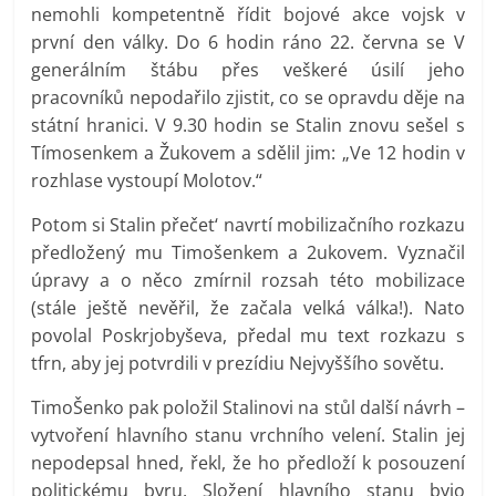
nemohli kompetentně řídit bojové akce vojsk v
první den války. Do 6 hodin ráno 22. června se V
generálním štábu přes veškeré úsilí jeho
pracovníků nepodařilo zjistit, co se opravdu děje na
státní hranici. V 9.30 hodin se Stalin znovu sešel s
Tímosenkem a Žukovem a sdělil jim: „Ve 12 hodin v
rozhlase vystoupí Molotov.“
Potom si Stalin přečet‘ navrtí mobilizačního rozkazu
předložený mu Timošenkem a 2ukovem. Vyznačil
úpravy a o něco zmírnil rozsah této mobilizace
(stále ještě nevěřil, že začala velká válka!). Nato
povolal Poskrjobyševa, předal mu text rozkazu s
tfrn, aby jej potvrdili v prezídiu Nejvyššího sovětu.
TimoŠenko pak položil Stalinovi na stůl další návrh –
vytvoření hlavního stanu vrchního velení. Stalin jej
nepodepsal hned, řekl, že ho předloží k posouzení
politickému byru. Složení hlavního stanu byio