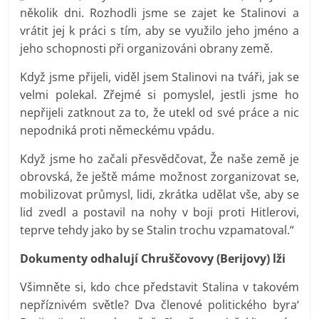
několik dni. Rozhodli jsme se zajet ke Stalinovi a
vrátit jej k práci s tím, aby se využilo jeho jméno a
jeho schopnosti při organizováni obrany země.
Když jsme přijeli, viděl jsem Stalinovi na tváři, jak se
velmi polekal. Zřejmé si pomyslel, jestli jsme ho
nepřijeli zatknout za to, že utekl od své práce a nic
nepodniká proti německému vpádu.
Když jsme ho začali přesvědčovat, Že naše země je
obrovská, že ještě máme možnost zorganizovat se,
mobilizovat průmysl, lidi, zkrátka udělat vše, aby se
lid zvedl a postavil na nohy v boji proti Hitlerovi,
teprve tehdy jako by se Stalin trochu vzpamatoval.“
Dokumenty odhalují Chruščovovy (Berijovy) lži
Všimněte si, kdo chce představit Stalina v takovém
nepříznivém světle? Dva členové politického byra‘