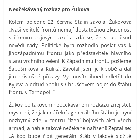
Neočekávaný rozkaz pro Žukova
Kolem poledne 22. června Stalin zavolal Žukovovi:
„Naši velitelé frontů nemají dostatečnou zkušenost
s řízením bojových akcí a zdá se, že si poněkud
nevědí rady. Politické byra rozhodlo poslat vás k
Jihozápadnímu frontu jako představitele hlavního
stanu vrchního velení. K Západnímu frontu pošleme
Šapošnikova a Kuliká. Zavolal jsem je k sobě a dal
jim příslušné příkazy. Vy musíte ihned odletět do
Kyjeva a odtud Spolu s Chruščovem odjet do štábu
frontu v Ternopoli.“
Žukov po takovém neočekávaném rozkazu znejistěl,
myslel si, že jako náčelník generálního štábu je nyní
nezbytný zde, v centru řízení bojových akcí všech
armád, a náhle takové nečekané nařízení! Zeptal se:
„A kdo bude řídit generální štáb v lakové složité