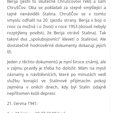
Berija (jestli to skutečně Chrušcovovi řekl) a sám
ChrušČov. Oba se pokládali za stejně smýšlející a
tajné nenáviděli Stalina. ChrušČov se v tomto
smyslu odhalil na 20. sjezdu strany. Berija v boji o
rnoc (a možná i o život) v roce 1953 (dosud nebyly
rozptýleny pověsti, že Berija otrávil Stalina). Tak
takoví dva „spolubojovníci“ klevetí o Stalinovi. Ale
dostatečně hodnověrné dokumenty dokazují jejich
lži.
Jeden z těchto dokumentů je nyní široce známý, ale
v zájmu pravdy je třeba ho doložit. Mám na mysli
záznamy o návštěvnících, které po minutách vedl
službu konající ve Stalinové přijímacím pokoji
zejména v oněch dnech, kdy byl Stalin údajně
nepřítomen kvůli depresi:
21. června 1941: