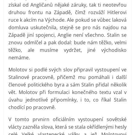
získal od Angličanů nějaké záruky, tak ti neotevřou
druhou frontu na Západě, čímž rozváží Hitlerovi
ruce k akcím na Východe. Ale pokud se vůbec laková
domluva uskutečnila, stejně se pro nás najdou na
Západě jiní spojenci, Anglie není všechno. Stalin se
znovu odmlčel a pak dodal: bude nám těžko, velmi
těžko, ale musíme vydržet, jiné východisko
nemáme.
Molotov si podlé svých slov připravil vystoupení ve
Stalinové pracovně, přičemž mu pomáhali i další
členové politického byra a sám Stalin přidal několik
vět. Molotov při formulaci konečného textu vzal v
úvahu jednotlivé připomínky, i to, co říkal Stalin
chodící po pracovně.
V tomto prvnirn oficiálním vystoupení sovětské
vlácty zazněla slova, která se stala okřídlenými hesly
celé Velké vlastenecké války a jež Molotovovi