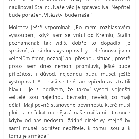
nadiktoval Stalin; „Naše věc je spravedlivá. Nepřítel
bude poražen. Vítězství bude naše.“
Molotov ještě vzpomínal: „Po mém rozhlasovém
vystoupení, když jsem se vrátil do Kremlu, Stalin
poznamenal: tak vidíš, dobře to dopadlo, je
správné, že Jsi dnes vystupoval ty. Telefonoval jsem
velitelům front, neznají ani přesnou situaci, prostě
proto jsem dnes nemohl promluvit, ještě bude
příležitost i důvod, nejednou budu muset ještě
vystupovat. A ti naši velitelé tam vpředu asi ztratili
hlavu… Je s podivem, že takoví vysocí vojenští
velitelé jsou najednou bezradní, nevědí, co mají
dělat. Mají pevně stanovené povinnosti, které musí
plnit, a nečekat na nějaká naše nařízení. Dokonce
kdyby od nás nedostali žádné direktivy, stejně by
sami museli odrážet nepřítele, k tomu jsou a k
tomu je armáda.“