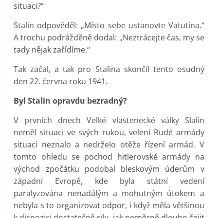
situaci?“
Stalin odpověděl: „Místo sebe ustanovte Vatutina.“
A trochu podrážděně dodal: „Neztrácejte čas, my se
tady nějak zařídíme.“
Tak začal, a tak pro Stalina skončil tento osudný
den 22. června roku 1941.
Byl Stalin opravdu bezradný?
V prvních dnech Velké vlastenecké války Slalin
neměl situaci ve svých rukou, velení Rudé armády
situaci neznalo a nedrželo otěže řízení armád. V
tomto ohledu se pochod hitlerovské armády na
východ zpočátku podobal bleskovým úderům v
západní Evropě, kde byla státní vedení
paralyzována nenadálým a mohutným útokem a
nebyla s to organizovat odpor, i když měla většinou
k dispozici dostatečně sily, jak poměrně dlouho čeiit