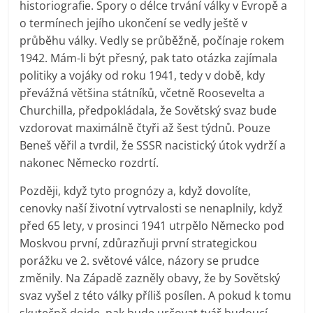
historiografie. Spory o délce trvání války v Evropě a
o termínech jejího ukončení se vedly ještě v
průběhu války. Vedly se průběžně, počínaje rokem
1942. Mám-li být přesný, pak tato otázka zajímala
politiky a vojáky od roku 1941, tedy v době, kdy
převážná většina státníků, včetně Roosevelta a
Churchilla, předpokládala, že Sovětský svaz bude
vzdorovat maximálně čtyři až šest týdnů. Pouze
Beneš věřil a tvrdil, že SSSR nacistický útok vydrží a
nakonec Německo rozdrtí.
Později, když tyto prognózy a, když dovolíte,
cenovky naší životní vytrvalosti se nenaplnily, když
před 65 lety, v prosinci 1941 utrpělo Německo pod
Moskvou první, zdůrazňuji první strategickou
porážku ve 2. světové válce, názory se prudce
změnily. Na Západě zazněly obavy, že by Sovětský
svaz vyšel z této války příliš posílen. A pokud k tomu
skutečně dojde, pak bude určovat tvář budoucí