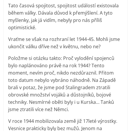
Tato časová spojitost, spojitost událostí existovala
během války. Dávala důvod k přemýšlení. A tyto
myšlenky, jak já vidím, nebyly pro nás příliš
optimistické.
Vraťme se však na rozhraní let 1944-45. Mohli jsme
ukončit válku dříve než v květnu, nebo ne?
Položme si otázku takto: Proč vylodění spojenců
bylo naplánováno právě na rok 1944? Tento
moment, nevím proč, nikdo nezdůraznil. Přitom
toto datum nebylo vybráno náhodně. Na Západě
brali v potaz, že jsme pod Stalingradem ztratili
obrovské množství vojáků a důstojníků, bojové
techniky. Nesmírné oběti byly i u Kurska… Tanků
jsme ztratili více než Němci.
V roce 1944 mobilizovala země již 17leté výrostky.
Vesnice prakticky byly bez mužů. Jenom na