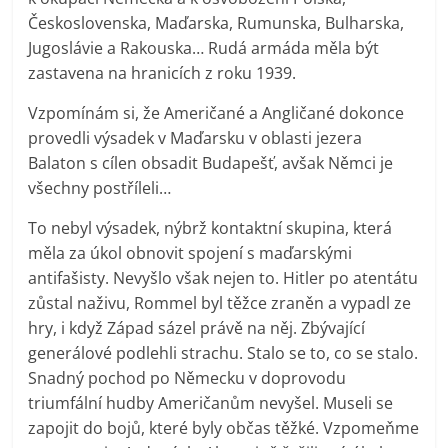
Československa, Maďarska, Rumunska, Bulharska,
Jugoslávie a Rakouska… Rudá armáda měla být
zastavena na hranicích z roku 1939.
Vzpomínám si, že Američané a Angličané dokonce
provedli výsadek v Maďarsku v oblasti jezera
Balaton s cílen obsadit Budapešť, avšak Němci je
všechny postříleli…
To nebyl výsadek, nýbrž kontaktní skupina, která
měla za úkol obnovit spojení s maďarskými
antifašisty. Nevyšlo však nejen to. Hitler po atentátu
zůstal naživu, Rommel byl těžce zraněn a vypadl ze
hry, i když Západ sázel právě na něj. Zbývající
generálové podlehli strachu. Stalo se to, co se stalo.
Snadný pochod po Německu v doprovodu
triumfální hudby Američanům nevyšel. Museli se
zapojit do bojů, které byly občas těžké. Vzpomeňme