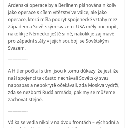
Ardenská operace byla Berlínem plánována nikoliv
jako operace s cílem vítězství ve válce, ale jako
operace, která měla podrýt spojenecké vztahy mezi
Západem a Sovětským svazem. USA měly pochopit,
nakolik je Německo ještě silné, nakolik je zajímavé
pro západní státy v jejich souboji se Sovětským
Svazem.
————-
A Hitler počítal s tím, jsou k tomu důkazy, že jestliže
naši spojenci tak často nechávali Sovětský svaz
napospas a nepokrytě očekávali, zda Moskva vydrží,
zda se nezbortí Rudá armáda, pak my se můžeme
zachovat stejně.
————-
Válka se vedla nikoliv na dvou frontách – východní a