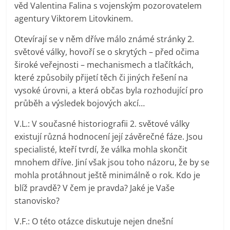
věd Valentina Falina s vojenským pozorovatelem
prospívá?
agentury Viktorem Litovkinem.
Otevírají se v něm dříve málo známé stránky 2.
světové války, hovoří se o skrytých – před očima
široké veřejnosti – mechanismech a tlačítkách,
které způsobily přijetí těch či jiných řešení na
vysoké úrovni, a která občas byla rozhodující pro
průběh a výsledek bojových akcí…
V.L.: V současné historiografii 2. světové války
existují různá hodnocení její závěrečné fáze. Jsou
specialisté, kteří tvrdí, že válka mohla skončit
mnohem dříve. Jiní však jsou toho názoru, že by se
mohla protáhnout ještě minimálně o rok. Kdo je
blíž pravdě? V čem je pravda? Jaké je Vaše
stanovisko?
V.F.: O této otázce diskutuje nejen dnešní