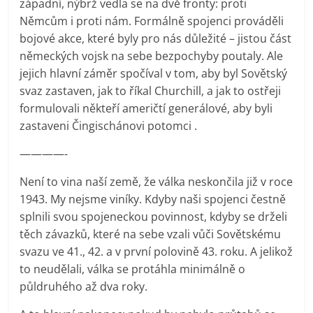
západní, nýbrž vedla se na dvě fronty: proti
Němcům i proti nám. Formálně spojenci prováděli
bojové akce, které byly pro nás důležité – jistou část
německých vojsk na sebe bezpochyby poutaly. Ale
jejich hlavní záměr spočíval v tom, aby byl Sovětský
svaz zastaven, jak to říkal Churchill, a jak to ostřeji
formulovali někteří američtí generálové, aby byli
zastaveni Čingischánovi potomci .
————-
Není to vina naší země, že válka neskončila již v roce
1943. My nejsme viníky. Kdyby naši spojenci čestně
splnili svou spojeneckou povinnost, kdyby se drželi
těch závazků, které na sebe vzali vůči Sovětskému
svazu ve 41., 42. a v první polovině 43. roku. A jelikož
to neudělali, válka se protáhla minimálně o
půldruhého až dva roky.