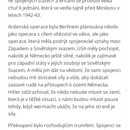
ve Spojených státech a Británii se probudí velká
chuť k jednání, která se vedla tajně před Moskvou v
letech 1942-43.
Ardenská operace byla Berlínem plánována nikoliv
jako operace s cílem vítězství ve válce, ale jako
operace, která měla podrýt spojenecké vztahy mezi
Západem a Sovětským svazem. USA měly pochopit,
nakolik je Německo ještě silné, nakolik je zajímavé
pro západní státy v jejich souboji se Sovětským
Svazem. A měla jim dát na vědomí, že sami spojenci
nebudou mít dostatek síly a vůle, aby dokázali
zastavit rudé na přístupech k území Německa.
Hitler zdůrazňoval, že nikdo nebude mluvit se zemí,
která je v těžké situaci, s námi budou mluvit pouze
tehdy, když wermacht ukáže, že na jeho straně je
síla.
Překvapení bylo rozhodujícím trumfem. Spojenci se