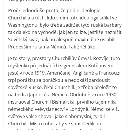
Proč? Jednoduše proto, že podle ideologie
Churchilla a těch, kdo s ním tuto ideologii sdílel ve
Washingtonu, bylo třeba zadržet tyto ruské barbary
tak daleko na východě, jak jen to lze. Jestliže nezničit
Sovětský svaz, pak ho alespoň maximálně oslabit.
Především rukama Němců. Tak zněl úkol.
Je to starý, prastarý Churchillův úmysl. Rozvíjel tuto
myšlenku při jednáních s generálem Kutěpovem
ještě v roce 1919. Američané, Angličané a Francouzi
trpí porážku za porážkou a nedokáží zardousit
sovětské Rusko, říkal Churchill. Je třeba přeložit to
na bedra Japonců a Němců. Obdobně v roce 1930
instruoval Churchill Bismarcka, prvního tajemníka
německého velvyslanectví v Londýně. Němci se v 1.
světové válce chovali jako slabomyslní, tvrdil
Churchill. Místo toho, aby se soustředili na