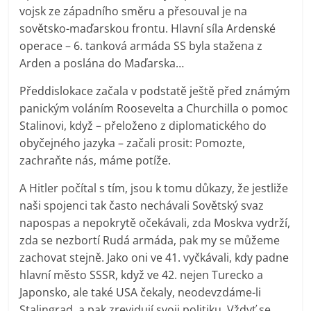
vojsk ze západního směru a přesouval je na
sovětsko-maďarskou frontu. Hlavní síla Ardenské
operace – 6. tanková armáda SS byla stažena z
Arden a poslána do Maďarska…
Předdislokace začala v podstatě ještě před známým
panickým voláním Roosevelta a Churchilla o pomoc
Stalinovi, když – přeloženo z diplomatického do
obyčejného jazyka – začali prosit: Pomozte,
zachraňte nás, máme potíže.
A Hitler počítal s tím, jsou k tomu důkazy, že jestliže
naši spojenci tak často nechávali Sovětský svaz
napospas a nepokrytě očekávali, zda Moskva vydrží,
zda se nezbortí Rudá armáda, pak my se můžeme
zachovat stejně. Jako oni ve 41. vyčkávali, kdy padne
hlavní město SSSR, když ve 42. nejen Turecko a
Japonsko, ale také USA čekaly, neodevzdáme-li
Stalingrad, a pak zrevidují svoji politiku. Vždyť se