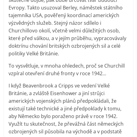
Evropy. Takto usuzoval Berley, náměstek státního
tajemníka USA, pověřený koordinací amerických
výzvědných služeb. Stejný názor sdílelo i
Churchillovo okolí, včetně velmi důležitých osob,
které před válkou, a v jejím průběhu, vypracovávaly
doktrínu chování britských ozbrojených sil a celé
politiky Velké Británie.
To vysvětluje, v mnoha ohledech, proč se Churchill
vzpíral otevření druhé fronty v roce 1942…
I když Beavenbrook a Cripps ve vedení Velké
Británie, a zvláště Eisenhower a jiní strůjci
amerických vojenských plánů předpokládali, že
existují také technické a jiné předpoklady k tomu,
aby Německo bylo poraženo právě v roce 1942.
Využít tu skutečnost, že převážná část německých
ozbrojených sil působila na východě a v podstatě