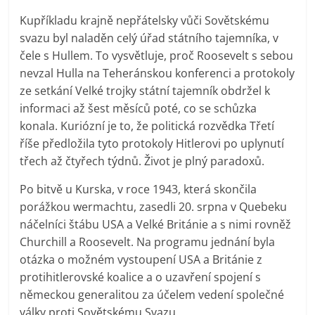
Kupříkladu krajně nepřátelsky vůči Sovětskému
svazu byl naladěn celý úřad státního tajemníka, v
čele s Hullem. To vysvětluje, proč Roosevelt s sebou
nevzal Hulla na Teheránskou konferenci a protokoly
ze setkání Velké trojky státní tajemník obdržel k
informaci až šest měsíců poté, co se schůzka
konala. Kuriózní je to, že politická rozvědka Třetí
říše předložila tyto protokoly Hitlerovi po uplynutí
třech až čtyřech týdnů. Život je plný paradoxů.
Po bitvě u Kurska, v roce 1943, která skončila
porážkou wermachtu, zasedli 20. srpna v Quebeku
náčelníci štábu USA a Velké Británie a s nimi rovněž
Churchill a Roosevelt. Na programu jednání byla
otázka o možném vystoupení USA a Británie z
protihitlerovské koalice a o uzavření spojení s
německou generalitou za účelem vedení společné
války proti Sovětskému Svazu.