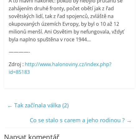
A to hlavní nakonec: pokud by nebylo průtahů se
zahájením druhé fronty, počet obětí jak z řad
sovětských lidí, tak z řad spojenců, zvláště na
okupovaných územích Evropy, by byl o 10 až 12
milionů menší. Ani Osvětim by nefungovala, vždyť
byla naplno spuštěna v roce 1944…
————-
Zdroj :
http://www.halonoviny.cz/index.php?
id=85183
←
Tak začínala válka (2)
Co se stalo s carem a jeho rodinou ?
→
Napsat komentář