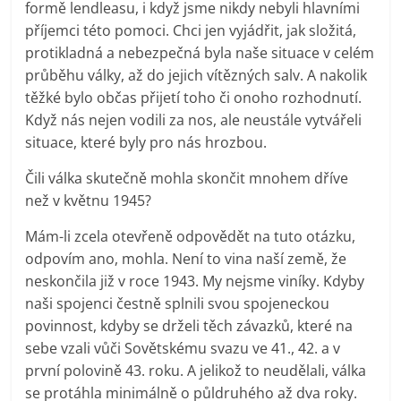
formě lendleasu, i když jsme nikdy nebyli hlavními
příjemci této pomoci. Chci jen vyjádřit, jak složitá,
protikladná a nebezpečná byla naše situace v celém
průběhu války, až do jejich vítězných salv. A nakolik
těžké bylo občas přijetí toho či onoho rozhodnutí.
Když nás nejen vodili za nos, ale neustále vytvářeli
situace, které byly pro nás hrozbou.
Čili válka skutečně mohla skončit mnohem dříve
než v květnu 1945?
Mám-li zcela otevřeně odpovědět na tuto otázku,
odpovím ano, mohla. Není to vina naší země, že
neskončila již v roce 1943. My nejsme viníky. Kdyby
naši spojenci čestně splnili svou spojeneckou
povinnost, kdyby se drželi těch závazků, které na
sebe vzali vůči Sovětskému svazu ve 41., 42. a v
první polovině 43. roku. A jelikož to neudělali, válka
se protáhla minimálně o půldruhého až dva roky.