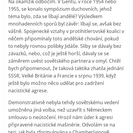
Na okamžik odbočím. V Gentu, v roce 1954 nebo
1955, se konalo sympózium duchovních, jehož
téma bylo, zda se líbají andělé? Výsledkem
mnohadenních sporů byl závěr: líbají se, avšak bez
vášně. Spojenecké vztahy v protihitlerovské koalici v
něčem připomínaly toto andělské chování, pokud
to nebyly rovnou polibky Jidáše. Sliby se dávaly bez
závazků, nebo, což je ještě horší, dávaly se se
záměrem uvést sovětského partnera v omyl. Chtěl
bych připomenout, že taková taktika zhatila jednání
SSSR, Velké Británie a Francie v srpnu 1939, když
ještě bylo možno něco udělat pro zadržení
nacistické agrese.
Demonstrativně nebyla tehdy sovětskému vedení
umožněna jiná volba, než uzavřít s Německem
smlouvu o neútočení. Hrozil nám úder k agresi
připravené nacistické mašinérie. Odvolám se na
tezi, jak byla zformulována v Chamberlainově