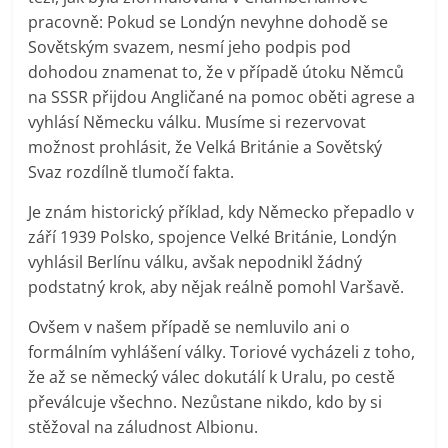
pracovně: Pokud se Londýn nevyhne dohodě se
Sovětským svazem, nesmí jeho podpis pod
dohodou znamenat to, že v případě útoku Němců
na SSSR přijdou Angličané na pomoc oběti agrese a
vyhlásí Německu válku. Musíme si rezervovat
možnost prohlásit, že Velká Británie a Sovětský
Svaz rozdílně tlumočí fakta.
Je znám historický příklad, kdy Německo přepadlo v
září 1939 Polsko, spojence Velké Británie, Londýn
vyhlásil Berlínu válku, avšak nepodnikl žádný
podstatný krok, aby nějak reálně pomohl Varšavě.
Ovšem v našem případě se nemluvilo ani o
formálním vyhlášení války. Toriové vycházeli z toho,
že až se německý válec dokutálí k Uralu, po cestě
převálcuje všechno. Nezůstane nikdo, kdo by si
stěžoval na záludnost Albionu.