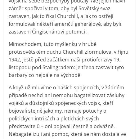
vojsk na sebe bezpochyby poutaly. Ale jejich hlavní
záměr spočíval v tom, aby byl Sovětský svaz
zastaven, jak to říkal Churchill, a jak to ostřeji
formulovali někteří američtí generálové, aby byli
zastaveni Čingischánovi potomci .
Mimochodem, tuto myšlenku v hrubě
protisovětském duchu Churchill zformuloval v říjnu
1942, ještě před začátkem naší protiofenzívy 19.
listopadu pod Stalingradem: Je třeba zastavit tyto
barbary co nejdále na východě.
A když už mluvíme o našich spojencích, v žádném
případě nechci ani nemohu bagatelizovat zásluhy
vojáků a důstojníků spojeneckých vojsk, kteří
bojovali stejně jako my, nemaje potuchy o
politických intrikách a pletichách svých
představitelů – oni bojovali čestně a odvážně.
Nebagatelizuji ani pomoc, která se nám dostala ve