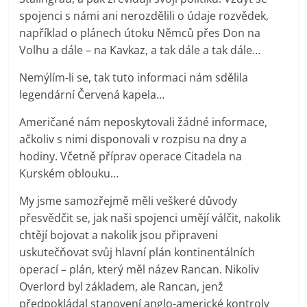
spojenci s námi ani nerozdělili o údaje rozvědek,
například o plánech útoku Němců přes Don na
Volhu a dále – na Kavkaz, a tak dále a tak dále…
Nemýlím-li se, tak tuto informaci nám sdělila
legendární Červená kapela…
Američané nám neposkytovali žádné informace,
ačkoliv s nimi disponovali v rozpisu na dny a
hodiny. Včetně příprav operace Citadela na
Kurském oblouku…
My jsme samozřejmě měli veškeré důvody
přesvědčit se, jak naši spojenci umějí válčit, nakolik
chtějí bojovat a nakolik jsou připraveni
uskutečňovat svůj hlavní plán kontinentálních
operací – plán, který měl název Rancan. Nikoliv
Overlord byl základem, ale Rancan, jenž
předpokládal stanovení anglo-americké kontroly