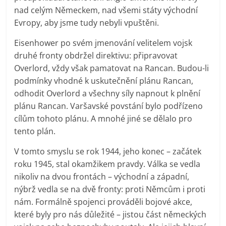
nad celým Německem, nad všemi státy východní
Evropy, aby jsme tudy nebyli vpuštěni.
Eisenhower po svém jmenování velitelem vojsk
druhé fronty obdržel direktivu: připravovat
Overlord, vždy však pamatovat na Rancan. Budou-li
podmínky vhodné k uskutečnění plánu Rancan,
odhodit Overlord a všechny síly napnout k plnění
plánu Rancan. Varšavské povstání bylo podřízeno
cílům tohoto plánu. A mnohé jiné se dělalo pro
tento plán.
V tomto smyslu se rok 1944, jeho konec – začátek
roku 1945, stal okamžikem pravdy. Válka se vedla
nikoliv na dvou frontách – východní a západní,
nýbrž vedla se na dvě fronty: proti Němcům i proti
nám. Formálně spojenci prováděli bojové akce,
které byly pro nás důležité – jistou část německých