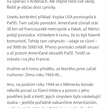
na operaci v Ardenách. Ale stejně řešili své úkoly.
Řešili je občas dost cynicky.
Uvedu konkrétní příklad. Vojska USA postoupila k
Paříži. Tam začalo povstání. Američané zůstali stát
30 km od francouzské metropole a čekali, až Němci
pobijí povstalce. Vzhledem k tomu, že to byli hlavně
komunisté. Tehdy tam zahynulo – údaje se různí –
od 3000 do 5000 lidí. Přesto povstalci zvládli situaci
a až potom Američané obsadili Paříž. Totéž se
stávalo i na jihu Francie.
Vraťme se k tomu předělu, ze kterého jsme začali
rozhovor: Zima roku 1943-45…
Ano, na podzim roku 1944 se v Německu konalo
několik porad za řízení Hitlera a potom z jeho
pověření Jodl a Keiitl. Jejich smyslem byla následující
úvaha – jestliže pořádně nabančíme Američanům,