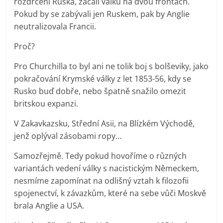
rozdrcení Ruska, začali válku na dvou frontách.
Pokud by se zabývali jen Ruskem, pak by Anglie
neutralizovala Francii.
Proč?
Pro Churchilla to byl ani ne tolik boj s bolševiky, jako
pokračování Krymské války z let 1853-56, kdy se
Rusko buď dobře, nebo špatně snažilo omezit
britskou expanzi.
V Zakavkazsku, Střední Asii, na Blízkém Východě,
jenž oplýval zásobami ropy…
Samozřejmě. Tedy pokud hovoříme o různých
variantách vedení války s nacistickým Německem,
nesmíme zapomínat na odlišný vztah k filozofii
spojenectví, k závazkům, které na sebe vůči Moskvě
brala Anglie a USA.