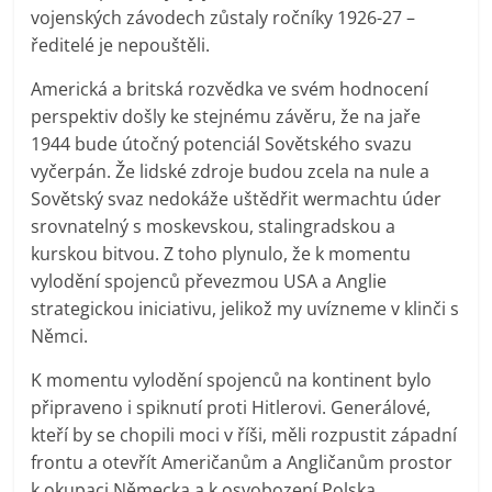
vojenských závodech zůstaly ročníky 1926-27 –
ředitelé je nepouštěli.
Americká a britská rozvědka ve svém hodnocení
perspektiv došly ke stejnému závěru, že na jaře
1944 bude útočný potenciál Sovětského svazu
vyčerpán. Že lidské zdroje budou zcela na nule a
Sovětský svaz nedokáže uštědřit wermachtu úder
srovnatelný s moskevskou, stalingradskou a
kurskou bitvou. Z toho plynulo, že k momentu
vylodění spojenců převezmou USA a Anglie
strategickou iniciativu, jelikož my uvízneme v klinči s
Němci.
K momentu vylodění spojenců na kontinent bylo
připraveno i spiknutí proti Hitlerovi. Generálové,
kteří by se chopili moci v říši, měli rozpustit západní
frontu a otevřít Američanům a Angličanům prostor
k okupaci Německa a k osvobození Polska,