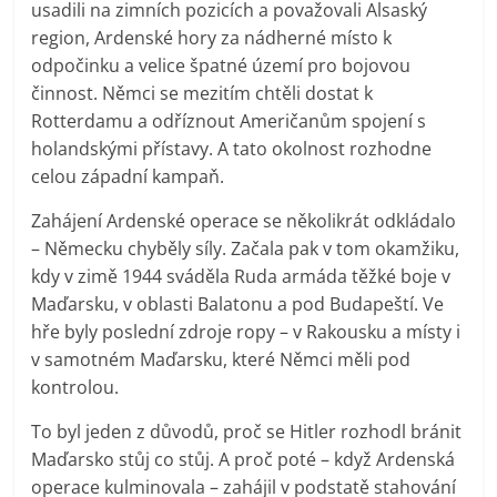
usadili na zimních pozicích a považovali Alsaský
region, Ardenské hory za nádherné místo k
odpočinku a velice špatné území pro bojovou
činnost. Němci se mezitím chtěli dostat k
Rotterdamu a odříznout Američanům spojení s
holandskými přístavy. A tato okolnost rozhodne
celou západní kampaň.
Zahájení Ardenské operace se několikrát odkládalo
– Německu chyběly síly. Začala pak v tom okamžiku,
kdy v zimě 1944 sváděla Ruda armáda těžké boje v
Maďarsku, v oblasti Balatonu a pod Budapeští. Ve
hře byly poslední zdroje ropy – v Rakousku a místy i
v samotném Maďarsku, které Němci měli pod
kontrolou.
To byl jeden z důvodů, proč se Hitler rozhodl bránit
Maďarsko stůj co stůj. A proč poté – když Ardenská
operace kulminovala – zahájil v podstatě stahování