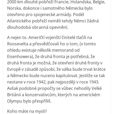
2000 km dlouhé pobřeží Francie, Holandska, Belgie,
Norska, dokonce i samotného Německa bylo
otevřeno pro spojenecké armády. Podél
Atlantického pobřeží neměli tehdy Němci žádná
dlouhodobá obranná opevnění.
A nejen to. Američtí vojenští činitelé tlačili na
Roosevelta a přesvědčovali ho o tom, (v tomto
ohledu existuje několik memorand od
Eisenhowera), že druhá fronta je potřebná, že
druhá fronta je možná, že otevření druhé fronty v
Evropě v zásadě způsobí, že válka bude trvat krátce
a Německo bude nuceno kapitulovat. Jestliže se tak
nestane v roce 1942, pak nejpozději v roce 1943.
Avšak podobné propočty se vůbec nehodily Velké
Británii a konzervativcům, kterých na americkém
Olympu bylo přespříliš.
Koho máte na mysli?