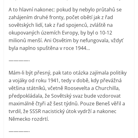
A to hlavní nakonec: pokud by nebylo průtahů se
zahájením druhé fronty, počet obětí jak z řad
sovětských lidí, tak z řad spojenců, zvláště na
okupovaných územích Evropy, by byl o 10-12
milionů menší. Ani Osvětim by nefungovala, vždyť
byla naplno spuštěna v roce 1944…
————-
Mám-li být přesný, pak tato otázka zajímala politiky
a vojáky od roku 1941, tedy v době, kdy převážná
většina státníků, včetně Roosevelta a Churchilla,
předpokládala, že Sovětský svaz bude vzdorovat
maximálně čtyři až šest týdnů. Pouze Beneš věřil a
tvrdil, že SSSR nacistický útok vydrží a nakonec
Německo rozdrtí.
————-