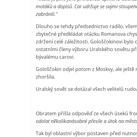
motáků a dopisů. Car udržuje se svými stoupen
zabránili."
Dlouho se tehdy předsednictvo radilo, všem 
zbytečné předkládat otázku Romanova chys
zdržení celé záležitosti. Gološčokinovi bylo
ostatními členy výboru Uralského sovětu př
bývalému carovi.
Gološčokin odjel potom z Moskvy, ale ještě n
zhoršila.
Uralský sovět se dotázal všech velitelů rud
Obratem přišla odpověď ze všech úseků fro
odolat několikanásobné přesile a útok na měs
Tak byl oblastní výbor postaven před nutno