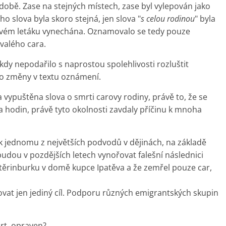
bě. Zase na stejných místech, zase byl vylepován jako
o slova byla skoro stejná, jen slova "
s celou rodinou
" byla
vém letáku vynechána. Oznamovalo se tedy pouze
ývalého cara.
ikdy nepodařilo s naprostou spolehlivosti rozluštit
to změny v textu oznámení.
a vypuštěna slova o smrti carovy rodiny, právě to, že se
 hodin, právě tyto okolnosti zavdaly příčinu k mnoha
 jednomu z největších podvodů v dějinách, na základě
budou v pozdějších letech vynořovat falešní následnici
katěrinburku v domě kupce Ipatěva a že zemřel pouze car,
ovat jen jediný cíl. Podporu různých emigrantských skupin
mrt, opraven?