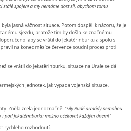
ci stálé spojení a my nemáme dost sil, abychom tomu
byla jasná vážnost situace. Potom dospěli k názoru, že je
tanému sjezdu, protože tím by došlo ke značnému
 doporučeno, aby se vrátil do Jekatěrinburku a spolu s
ipravil na konec měsíce července soudní proces proti
ež se vrátil do Jekatěrinburku, situace na Urale se dál
oarmejských jednotek, jak vypadá vojenská situace.
nty. Zněla zcela jednoznačně:
"Síly Rudé armády nemohou
to i pád Jekatěrinburku možno očekávat každým dnem!"
st rychlého rozhodnutí.