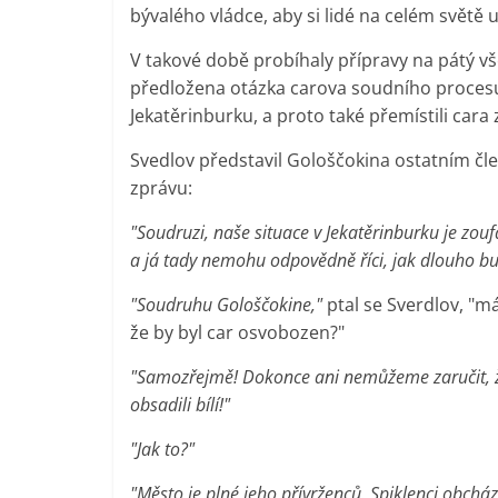
bývalého vládce, aby si lidé na celém světě 
V takové době probíhaly přípravy na pátý vš
předložena otázka carova soudního procesu
Jekatěrinburku, a proto také přemístili car
Svedlov představil Gološčokina ostatním čl
zprávu:
"Soudruzi, naše situace v Jekatěrinburku je zouf
a já tady nemohu odpovědně říci, jak dlouho bu
"Soudruhu Gološčokine,"
ptal se Sverdlov, "m
že by byl car osvobozen?"
"Samozřejmě! Dokonce ani nemůžeme zaručit, že
obsadili bílí!"
"Jak to?"
"Město je plné jeho přívrženců. Spiklenci obcház