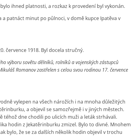
ylo ihned platnosti, a rozkaz k provedení byl vykonán.
a a patnáct minut po půlnoci, v domě kupce Ipatěva v
20. července 1918. Byl docela stručný.
ho výboru sovětu dělníků, rolníků a vojenských zástupců
Mikuláš Romanov zastřelen s celou svou rodinou 17. července
vodně vylepen na všech nárožích i na mnoha důležitých
těrinburku, a objevil se samozřejmě i v jiných městech.
 téhož dne chodili po ulicích muži a leták strhávali.
ka hodin z Jekatěrinburku zmizel. Bylo to divné. Mnohem
ak bylo, že se za dalších několik hodin objevil v trochu