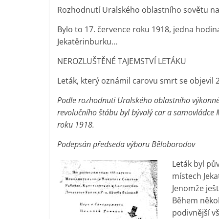
Rozhodnutí Uralského oblastního sovětu nab
Bylo to 17. července roku 1918, jedna hodin
Jekatěrinburku…
NEROZLUŠTĚNÉ TAJEMSTVÍ LETÁKU
Leták, který oznámil carovu smrt se objevil 
Podle rozhodnuti Uralského oblastního výkonné
revolučního štábu byl bývalý car a samovládce 
roku 1918.
Podepsán předseda výboru Běloborodov
Leták byl pů
místech Jeka
Jenomže ještě
Během několi
podivnější vš