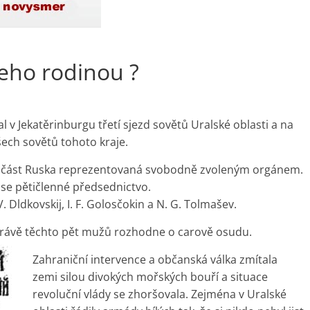
jeho rodinou ?
 v Jekatěrinburgu třetí sjezd sovětů Uralské oblasti a na
ech sovětů tohoto kraje.
í část Ruska reprezentovaná svobodně zvoleným orgánem.
zase pětičlenné předsednictvo.
V. Dldkovskij, I. F. Golosčokin a N. G. Tolmašev.
 právě těchto pět mužů rozhodne o carově osudu.
Zahraniční intervence a občanská válka zmítala
zemi silou divokých mořských bouří a situace
revoluční vlády se zhoršovala. Zejména v Uralské