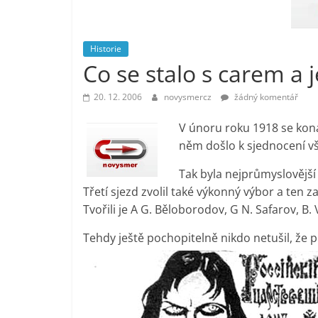
vlastně
prospívá?
Historie
Co se stalo s carem a 
20. 12. 2006
novysmercz
žádný komentář
V únoru roku 1918 se konal
něm došlo k sjednocení vš
Tak byla nejprůmyslovějš
Třetí sjezd zvolil také výkonný výbor a ten 
Tvořili je A G. Běloborodov, G N. Safarov, B. 
Tehdy ještě pochopitelně nikdo netušil, že