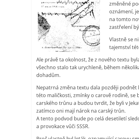
změněné podo
oznámení, jeh
na tomto no
zastřelení b
Vlastně se n
tajemství té
Ale právě ta okolnost, že z nového textu byl
všechno stalo tak urychleně, během několika
dohadům.
Nepatrná změna textu dala později podnět k
této maličkosti, zmínky o carově rodině, se 
carského trůnu a budou tvrdit, že byli v Je
zatímco oni mají nárok na carský trůn.
A tento podvod bude po celá desetiletí sled
a provokace vůči SSSR.
Proč vlastně byl leták, oznamující carovu s