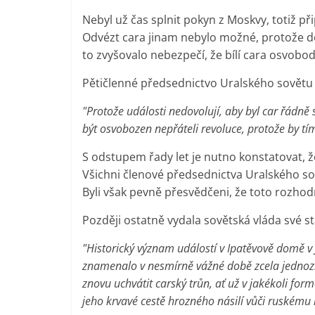
Nebyl už čas splnit pokyn z Moskvy, totiž při
Odvézt cara jinam nebylo možné, protože do
to zvyšovalo nebezpečí, že bílí cara osvobod
Pětičlenné předsednictvo Uralského sovětu
"Protože události nedovolují, aby byl car řádn
být osvobozen nepřáteli revoluce, protože by tím
S odstupem řady let je nutno konstatovat,
Všichni členové předsednictva Uralského so
Byli však pevně přesvědčeni, že toto rozhodn
Později ostatně vydala sovětská vláda své 
"Historický význam událostí v Ipatěvově domě v 
znamenalo v nesmírně vážné době zcela jednozna
znovu uchvátit carský trůn, ať už v jakékoli for
jeho krvavé cestě hrozného násilí vůči ruskému l