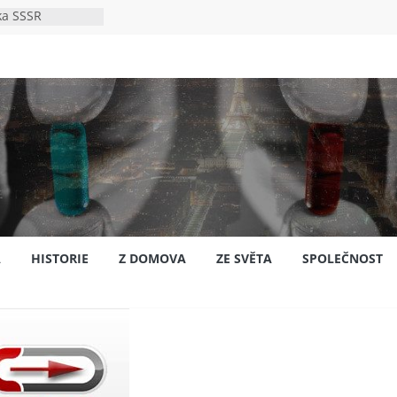
ka SSSR
e
to bylo s
e
pión?
jansku
A
HISTORIE
Z DOMOVA
ZE SVĚTA
SPOLEČNOST