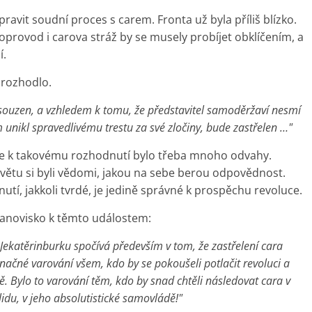
pravit soudní proces s carem. Fronta už byla příliš blízko.
provod i carova stráž by se musely probíjet obklíčením, a
í.
 rozhodlo.
ě souzen, a vzhledem k tomu, že představitel samoděržaví nesmí
 unikl spravedlivému trestu za své zločiny, bude zastřelen …"
 že k takovému rozhodnutí bylo třeba mnoho odvahy.
větu si byli vědomi, jakou na sebe berou odpovědnost.
utí, jakkoli tvrdé, je jedině správné k prospěchu revoluce.
stanovisko k těmto událostem:
Jekatěrinburku spočívá především v tom, že zastřelení cara
čné varování všem, kdo by se pokoušeli potlačit revoluci a
mě. Bylo to varování těm, kdo by snad chtěli následovat cara v
idu, v jeho absolutistické samovládě!"