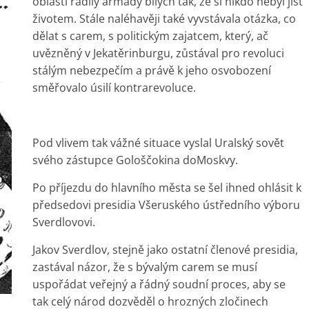
oblasti řádily armády bílých tak, že si nikdo nebyl jist
životem. Stále naléhavěji také vyvstávala otázka, co
dělat s carem, s politickým zajatcem, který, ač
uvězněný v Jekatěrinburgu, zůstával pro revoluci
stálým nebezpečím a právě k jeho osvobození
směřovalo úsilí kontrarevoluce.
Pod vlivem tak vážné situace vyslal Uralský sovět
svého zástupce Gološčokina doMoskvy.
Po příjezdu do hlavního města se šel ihned ohlásit k
předsedovi presidia Všeruského ústředního výboru
Sverdlovovi.
Jakov Sverdlov, stejně jako ostatní členové presidia,
zastával názor, že s bývalým carem se musí
uspořádat veřejný a řádný soudní proces, aby se
tak celý národ dozvěděl o hrozných zločinech