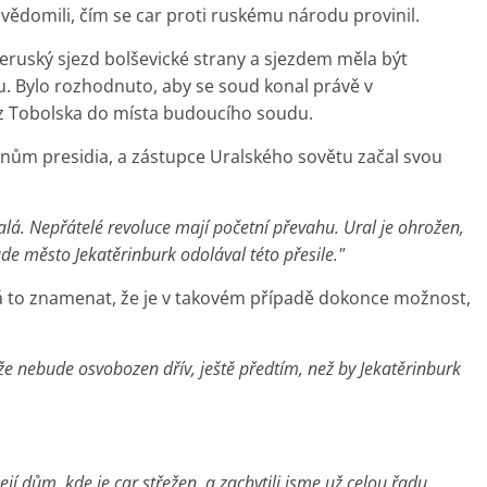
uvědomili, čím se car proti ruskému národu provinil.
eruský sjezd bolševické strany a sjezdem měla být
. Bylo rozhodnuto, aby se soud konal právě v
a z Tobolska do místa budoucího soudu.
enům presidia, a zástupce Uralského sovětu začal svou
alá. Nepřátelé revoluce mají početní převahu. Ural je ohrožen,
de město Jekatěrinburk odolával této přesile."
á to znamenat, že je v takovém případě dokonce možnost,
 nebude osvobozen dřív, ještě předtím, než by Jekatěrinburk
ejí dům, kde je car střežen, a zachytili jsme už celou řadu