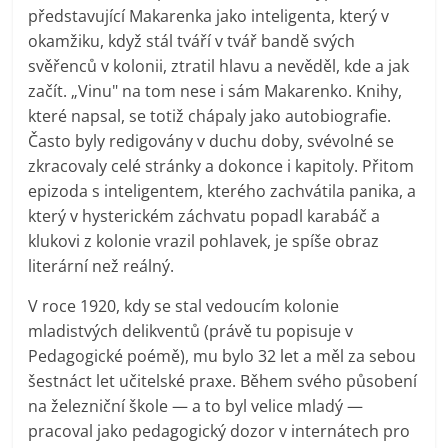
představující Makarenka jako inteligenta, který v
okamžiku, když stál tváří v tvář bandě svých
svěřenců v kolonii, ztratil hlavu a nevěděl, kde a jak
začít. „Vinu" na tom nese i sám Makarenko. Knihy,
které napsal, se totiž chápaly jako autobiografie.
Často byly redigovány v duchu doby, svévolné se
zkracovaly celé stránky a dokonce i kapitoly. Přitom
epizoda s inteligentem, kterého zachvátila panika, a
který v hysterickém záchvatu popadl karabáč a
klukovi z kolonie vrazil pohlavek, je spíše obraz
literární než reálný.
V roce 1920, kdy se stal vedoucím kolonie
mladistvých delikventů (právě tu popisuje v
Pedagogické poémě), mu bylo 32 let a měl za sebou
šestnáct let učitelské praxe. Během svého působení
na železniční škole — a to byl velice mladý —
pracoval jako pedagogický dozor v internátech pro