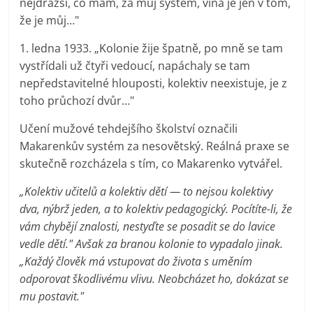
nejdražší, co mám, za můj systém, vina je jen v tom,
že je můj…"
1. ledna 1933. „Kolonie žije špatně, po mně se tam
vystřídali už čtyři vedoucí, napáchaly se tam
nepředstavitelné hlouposti, kolektiv neexistuje, je z
toho průchozí dvůr…"
Učení mužové tehdejšího školství označili
Makarenkův systém za nesovětský. Reálná praxe se
skutečně rozcházela s tím, co Makarenko vytvářel.
„Kolektiv učitelů a kolektiv dětí — to nejsou kolektivy
dva, nýbrž jeden, a to kolektiv pedagogický. Pocítíte-li, že
vám chybějí znalosti, nestyďte se posadit se do lavice
vedle dětí." Avšak za branou kolonie to vypadalo jinak.
„Každý člověk má vstupovat do života s uměním
odporovat škodlivému vlivu. Neobcházet ho, dokázat se
mu postavit."