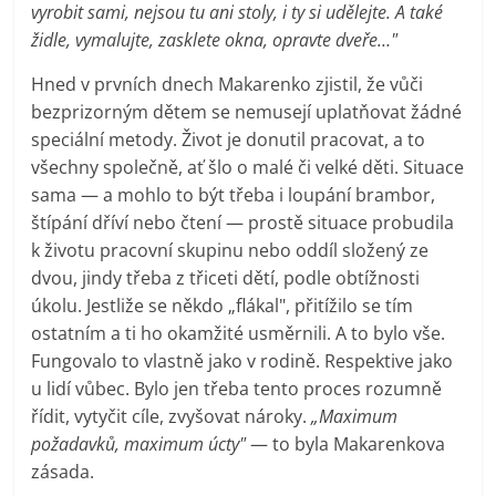
vyrobit sami, nejsou tu ani stoly, i ty si udělejte. A také
židle, vymalujte, zasklete okna, opravte dveře…"
Hned v prvních dnech Makarenko zjistil, že vůči
bezprizorným dětem se nemusejí uplatňovat žádné
speciální metody. Život je donutil pracovat, a to
všechny společně, ať šlo o malé či velké děti. Situace
sama — a mohlo to být třeba i loupání brambor,
štípání dříví nebo čtení — prostě situace probudila
k životu pracovní skupinu nebo oddíl složený ze
dvou, jindy třeba z třiceti dětí, podle obtížnosti
úkolu. Jestliže se někdo „flákal", přitížilo se tím
ostatním a ti ho okamžité usměrnili. A to bylo vše.
Fungovalo to vlastně jako v rodině. Respektive jako
u lidí vůbec. Bylo jen třeba tento proces rozumně
řídit, vytyčit cíle, zvyšovat nároky.
„Maximum
požadavků, maximum úcty"
— to byla Makarenkova
zásada.