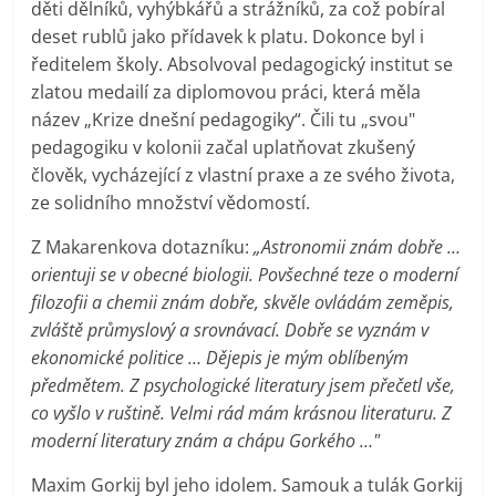
děti dělníků, vyhýbkářů a strážníků, za což pobíral
deset rublů jako přídavek k platu. Dokonce byl i
ředitelem školy. Absolvoval pedagogický institut se
zlatou medailí za diplomovou práci, která měla
název „Krize dnešní pedagogiky“. Čili tu „svou"
pedagogiku v kolonii začal uplatňovat zkušený
člověk, vycházející z vlastní praxe a ze svého života,
ze solidního množství vědomostí.
Z Makarenkova dotazníku:
„Astronomii znám dobře …
orientuji se v obecné biologii. Povšechné teze o moderní
filozofii a chemii znám dobře, skvěle ovládám zeměpis,
zvláště průmyslový a srovnávací. Dobře se vyznám v
ekonomické politice … Dějepis je mým oblíbeným
předmětem. Z psychologické literatury jsem přečetl vše,
co vyšlo v ruštině. Velmi rád mám krásnou literaturu. Z
moderní literatury znám a chápu Gorkého …"
Maxim Gorkij byl jeho idolem. Samouk a tulák Gorkij