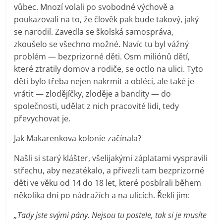
vůbec. Mnozí volali po svobodné výchově a
poukazovali na to, že člověk pak bude takový, jaký
se narodil. Zavedla se školská samospráva,
zkoušelo se všechno možné. Navíc tu byl vážný
problém — bezprizorné děti. Osm miliónů dětí,
které ztratily domov a rodiče, se octlo na ulici. Tyto
děti bylo třeba nejen nakrmit a obléci, ale také je
vrátit — zlodějíčky, zloděje a bandity — do
společnosti, udělat z nich pracovité lidi, tedy
převychovat je.
Jak Makarenkova kolonie začínala?
Našli si starý klášter, všelijakými záplatami vyspravili
střechu, aby nezatékalo, a přivezli tam bezprizorné
děti ve věku od 14 do 18 let, které posbírali během
několika dní po nádražích a na ulicích. Řekli jim:
„Tady jste svými pány. Nejsou tu postele, tak si je musíte