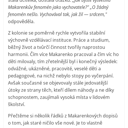
Makarenkův fenomén jako vychovatele?" „O žádný
fenomén nešlo. Vychovával tak, jak žil — srdcem,"
odpověděla.
Z kolonie se poměrně rychle vytvořila stabilní
výchovně vzdělávací instituce. Práce a studium,
běžný život a tvůrčí činnost tvořily naprostou
harmonii. Čím více Makarenko pracoval a čím víc ho
děti milovaly, tím zřetelnější byl i konečný výsledek:
odvážné, ukázněné, pracovité, veselé děti a
pedagogové, na nichž nebylo stopy po vyčerpání.
Avšak současné se objevovaly stále jedovatější
útoky ze strany těch, kteří dílem náhody a ne díky
schopnostem, zaujímali vysoká místa v lidovém
školství.
Přečtěme si několik řádků z Makarenkových dopisů
o tom, jak staré ničilo vše nové. Je to vlastně