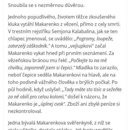
Snoubila se s nezměrnou důvěrou.
Jednoho popudlivého, životem těžce zkoušeného
kluka vytáhl Makarenko z vězení, přímo z cely smrti.
V trestním rejstříku Semjona Kalabalina, jak se ten
chlapec jmenoval, se uvádělo:
„Pogromy, loupeže,
zatvrzelý záškodník."
A tomu „vejlupkovi" začal
Makarenko vykat hned při prvním seznámení. Za
vězeňskou bránou mu řekl: „
Počkejte tu na mě
chvilku, zapomněl jsem si čepici."
Mladíka to zarazilo,
neboť čepice seděla Makarenkovi na hlavě, ale na
toho podivně vážného člověka v brýlích počkal. Po
půl hodině, když uslyšel:
„Tady máte sto tisíc a sežeňte
za ně obilí pro celou kolonii,"
došel k názoru, že
Makarenko je
„úplnej cvok".
Zboží ani zbylé peníze si
nezkontroloval.
Jedna bývalá Makarenkova svěřenkyně, z níž se
stala učitelka, dostala otázku:
„Jak byste vysvětlila