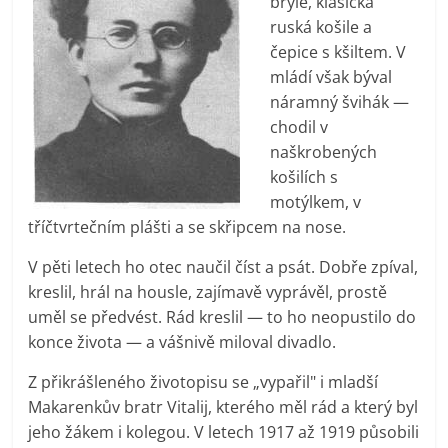
brýle, klasická
ruská košile a
čepice s kšiltem. V
mládí však býval
náramný švihák —
chodil v
naškrobených
košilích s
motýlkem, v
tříčtvrtečním plášti a se skřipcem na nose.
V pěti letech ho otec naučil číst a psát. Dobře zpíval,
kreslil, hrál na housle, zajímavě vyprávěl, prostě
uměl se předvést. Rád kreslil — to ho neopustilo do
konce života — a vášnivě miloval divadlo.
Z přikrášleného životopisu se „vypařil" i mladší
Makarenkův bratr Vitalij, kterého měl rád a který byl
jeho žákem i kolegou. V letech 1917 až 1919 působili