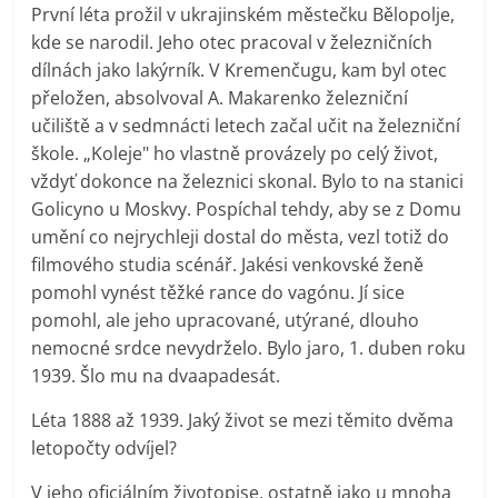
První léta prožil v ukrajinském městečku Bělopolje,
kde se narodil. Jeho otec pracoval v železničních
dílnách jako lakýrník. V Kremenčugu, kam byl otec
přeložen, absolvoval A. Makarenko železniční
učiliště a v sedmnácti letech začal učit na železniční
škole. „Koleje" ho vlastně provázely po celý život,
vždyť dokonce na železnici skonal. Bylo to na stanici
Golicyno u Moskvy. Pospíchal tehdy, aby se z Domu
umění co nejrychleji dostal do města, vezl totiž do
filmového studia scénář. Jakési venkovské ženě
pomohl vynést těžké rance do vagónu. Jí sice
pomohl, ale jeho upracované, utýrané, dlouho
nemocné srdce nevydrželo. Bylo jaro, 1. duben roku
1939. Šlo mu na dvaapadesát.
Léta 1888 až 1939. Jaký život se mezi těmito dvěma
letopočty odvíjel?
V jeho oficiálním životopise, ostatně jako u mnoha