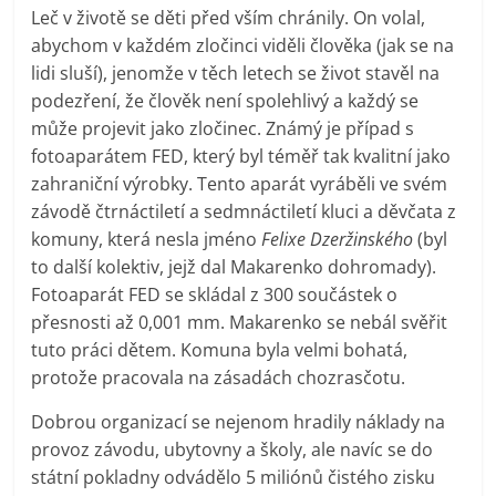
Leč v životě se děti před vším chránily. On volal,
abychom v každém zločinci viděli člověka (jak se na
lidi sluší), jenomže v těch letech se život stavěl na
podezření, že člověk není spolehlivý a každý se
může projevit jako zločinec. Známý je případ s
fotoaparátem FED, který byl téměř tak kvalitní jako
zahraniční výrobky. Tento aparát vyráběli ve svém
závodě čtrnáctiletí a sedmnáctiletí kluci a děvčata z
komuny, která nesla jméno
Felixe Dzeržinského
(byl
to další kolektiv, jejž dal Makarenko dohromady).
Fotoaparát FED se skládal z 300 součástek o
přesnosti až 0,001 mm. Makarenko se nebál svěřit
tuto práci dětem. Komuna byla velmi bohatá,
protože pracovala na zásadách chozrasčotu.
Dobrou organizací se nejenom hradily náklady na
provoz závodu, ubytovny a školy, ale navíc se do
státní pokladny odvádělo 5 miliónů čistého zisku