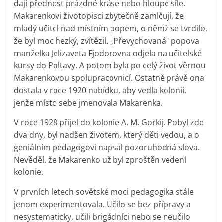
dají přednost prázdné kráse nebo hloupé síle.
Makarenkovi životopisci zbytečně zamlčují, že
mladý učitel nad místním popem, o němž se tvrdilo,
že byl moc hezký, zvítězil. „Převychovaná" popova
manželka Jelizaveta Fjodorovna odjela na učitelské
kursy do Poltavy. A potom byla po celý život věrnou
Makarenkovou spolupracovnicí. Ostatně právě ona
dostala v roce 1920 nabídku, aby vedla kolonii,
jenže místo sebe jmenovala Makarenka.
V roce 1928 přijel do kolonie A. M. Gorkij. Pobyl zde
dva dny, byl nadšen životem, který děti vedou, a o
geniálním pedagogovi napsal pozoruhodná slova.
Nevěděl, že Makarenko už byl zproštěn vedení
kolonie.
V prvních letech sovětské moci pedagogika stále
jenom experimentovala. Učilo se bez přípravy a
nesystematicky, učili brigádníci nebo se neučilo