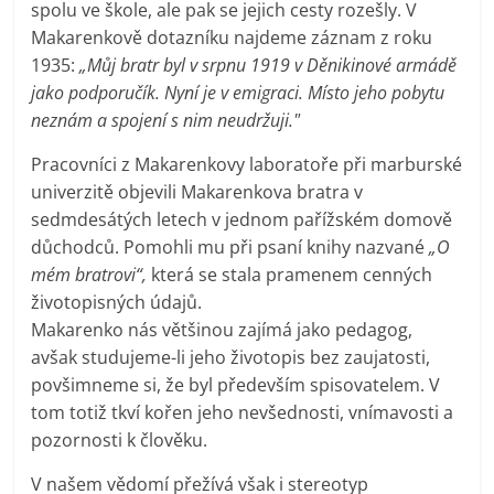
spolu ve škole, ale pak se jejich cesty rozešly. V
Makarenkově dotazníku najdeme záznam z roku
1935:
„Můj bratr byl v srpnu 1919 v Děnikinové armádě
jako podporučík. Nyní je v emigraci. Místo jeho pobytu
neznám a spojení s nim neudržuji."
Pracovníci z Makarenkovy laboratoře při marburské
univerzitě objevili Makarenkova bratra v
sedmdesátých letech v jednom pařížském domově
důchodců. Pomohli mu při psaní knihy nazvané
„O
mém bratrovi“,
která se stala pramenem cenných
životopisných údajů.
Makarenko nás většinou zajímá jako pedagog,
avšak studujeme-li jeho životopis bez zaujatosti,
povšimneme si, že byl především spisovatelem. V
tom totiž tkví kořen jeho nevšednosti, vnímavosti a
pozornosti k člověku.
V našem vědomí přežívá však i stereotyp