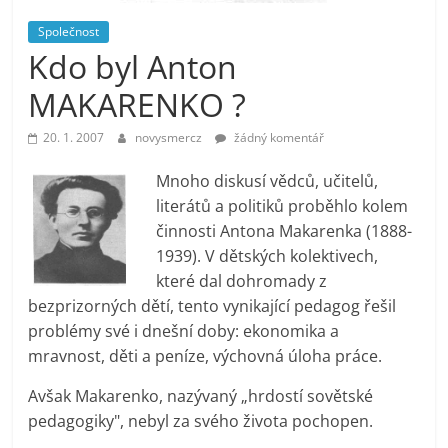
prospívá?
Společnost
Kdo byl Anton
MAKARENKO ?
20. 1. 2007
novysmercz
žádný komentář
Mnoho diskusí vědců, učitelů,
literátů a politiků proběhlo kolem
činnosti Antona Makarenka (1888-
1939). V dětských kolektivech,
které dal dohromady z
bezprizorných dětí, tento vynikající pedagog řešil
problémy své i dnešní doby: ekonomika a
mravnost, děti a peníze, výchovná úloha práce.
Avšak Makarenko, nazývaný „hrdostí sovětské
pedagogiky", nebyl za svého života pochopen.