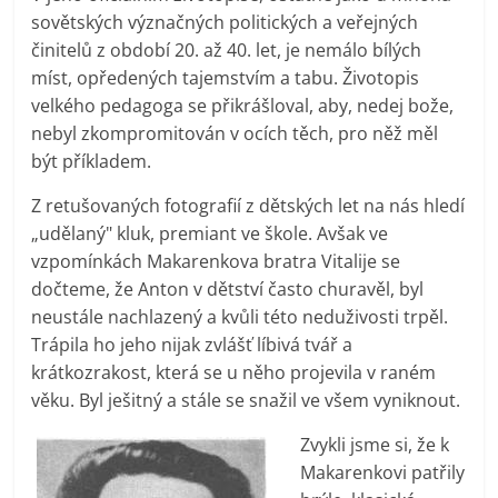
sovětských význačných politických a veřejných
činitelů z období 20. až 40. let, je nemálo bílých
míst, opředených tajemstvím a tabu. Životopis
velkého pedagoga se přikrášloval, aby, nedej bože,
nebyl zkompromitován v ocích těch, pro něž měl
být příkladem.
Z retušovaných fotografií z dětských let na nás hledí
„udělaný" kluk, premiant ve škole. Avšak ve
vzpomínkách Makarenkova bratra Vitalije se
dočteme, že Anton v dětství často churavěl, byl
neustále nachlazený a kvůli této neduživosti trpěl.
Trápila ho jeho nijak zvlášť líbivá tvář a
krátkozrakost, která se u něho projevila v raném
věku. Byl ješitný a stále se snažil ve všem vyniknout.
Zvykli jsme si, že k
Makarenkovi patřily