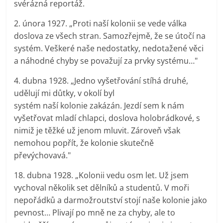
svérázná reportáž.
2. února 1927. „Proti naší kolonii se vede válka
doslova ze všech stran. Samozřejmě, že se útočí na
systém. Veškeré naše nedostatky, nedotažené věci
a náhodné chyby se považují za prvky systému…"
4. dubna 1928. „Jedno vyšetřování stíhá druhé,
udělují mi důtky, v okolí byl
systém naší kolonie zakázán. Jezdí sem k nám
vyšetřovat mladí chlapci, doslova holobrádkové, s
nimiž je těžké už jenom mluvit. Zároveň však
nemohou popřít, že kolonie skutečně
převýchovavá."
18. dubna 1928. „Kolonii vedu osm let. Už jsem
vychoval několik set dělníků a studentů. V moři
nepořádků a darmožroutství stojí naše kolonie jako
pevnost… Plivají po mně ne za chyby, ale to