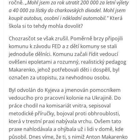
ročně.
„Mohl jsem za rok utratit 200 000 za letní výlety
a 40 000 za lístky do charkovských divadel. Mohl jsem
koupit autobus, osobní i nákladní automobil."
Která
škola si to tehdy mohla dovolit?
Chozrasčot se však zrušil. Poměrně brzy připojili
komunu k závodu FED a z dětí komuny se stali
jednoduše dělníci. Komunu začali řídit vedoucí
ověšeni epoletami a rozumný, realistický pedagog
Makarenko, jehož potřebovali děti i dospělí, byl
označen za utopistu, za nevhodnou osobu.
Byl odvolán do Kyjeva a jmenován pomocníkem
vedoucího pro pracovní kolonie na Ukrajině. Do
práce chodil na komisariát vnitra, sepisoval
metodické příručky, bojoval proti obhroublosti,
která v trestní praxi nabývala vrchu. Ovšem tato
praxe nahlodávala a ohýbala už i lidi v domě, kde
působil. Dnes víme, že ti, s nimiž Anton Makarenko