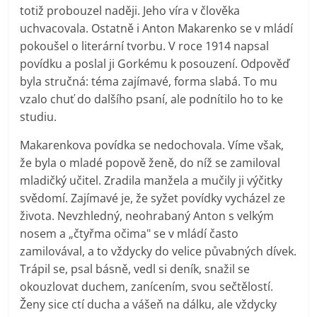
totiž probouzel naději. Jeho víra v člověka
uchvacovala. Ostatně i Anton Makarenko se v mládí
pokoušel o literární tvorbu. V roce 1914 napsal
povídku a poslal ji Gorkému k posouzení. Odpověď
byla stručná: téma zajímavé, forma slabá. To mu
vzalo chuť do dalšího psaní, ale podnítilo ho to ke
studiu.
Makarenkova povídka se nedochovala. Víme však,
že byla o mladé popově ženě, do níž se zamiloval
mladičký učitel. Zradila manžela a mučily ji výčitky
svědomí. Zajímavé je, že syžet povídky vycházel ze
života. Nevzhledný, neohrabaný Anton s velkým
nosem a „čtyřma očima" se v mládí často
zamilovával, a to vždycky do velice půvabných dívek.
Trápil se, psal básně, vedl si deník, snažil se
okouzlovat duchem, zanícením, svou sečtělostí.
Ženy sice ctí ducha a vášeň na dálku, ale vždycky