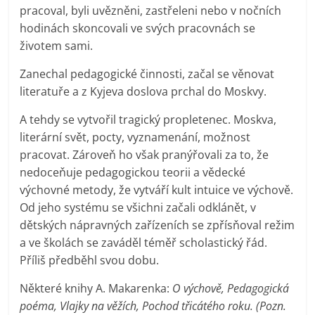
pracoval, byli uvězněni, zastřeleni nebo v nočních
hodinách skoncovali ve svých pracovnách se
životem sami.
Zanechal pedagogické činnosti, začal se věnovat
literatuře a z Kyjeva doslova prchal do Moskvy.
A tehdy se vytvořil tragický propletenec. Moskva,
literární svět, pocty, vyznamenání, možnost
pracovat. Zároveň ho však pranýřovali za to, že
nedoceňuje pedagogickou teorii a vědecké
výchovné metody, že vytváří kult intuice ve výchově.
Od jeho systému se všichni začali odklánět, v
dětských nápravných zařízeních se zpřísňoval režim
a ve školách se zaváděl téměř scholastický řád.
Příliš předběhl svou dobu.
Některé knihy A. Makarenka:
O výchově, Pedagogická
poéma, Vlajky na věžích, Pochod třicátého roku. (Pozn.