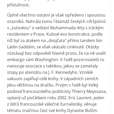
příslušnost.
Úplně všechno ostatní je však opředeno i spoustou
otazníků. Nahrála tomu Í blamáž českých cifršpiónů
s „tutovkou" o setkání Muhammada Atty s iráckým
rezidentem v Praze. Kulové eso konstrukce, podle
níž byl za atakem na „dvojčata" přímo tandem bin
Ládin-Saddám, se však ukázalo cinknuté. Otázky
zůstávají bez odpovědi hlavně proto, že na ně uvalil
embargo sám Washington. V řadě pozorovatelů to
navozuje asociace s taktikou, jakou se zametaly
stopy po atentátu na J. F. Kennedyho. Vzniklé
vakuum zaplňují celé knihy. V západních zemích
jdou většinou na dračku. Prvým v řadě byl Velký
podvod francouzského publicisty Thierry Meyssana,
vydaný už počátkem roku 2002. Eric Laurent, jeden
z lídrů francouzské válečné žurnalistiky, věnuje
tématu značnou část své knihy Dynastie Buším.