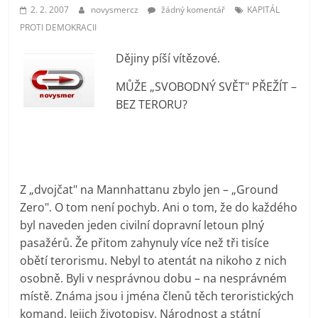
prospívá?
2. 2. 2007
novysmercz
žádný komentář
KAPITÁL
PROTI DEMOKRACII
Dějiny píší vítězové.
MŮŽE „SVOBODNÝ SVĚT" PŘEŽÍT –
BEZ TERORU?
Z „dvojčat" na Mannhattanu zbylo jen – „Ground
Zero". O tom není pochyb. Ani o tom, že do každého
byl naveden jeden civilní dopravní letoun plný
pasažérů. Že přitom zahynuly více než tři tisíce
obětí terorismu. Nebyl to atentát na nikoho z nich
osobně. Byli v nesprávnou dobu – na nesprávném
místě. Známa jsou i jména členů těch teroristických
komand. Jejich životopisy. Národnost a státní