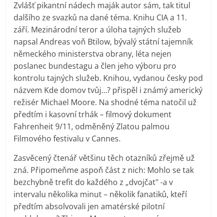
Zvlášť pikantní nádech maják autor sám, tak titul
dalšího ze svazků na dané téma. Knihu CIA a 11.
září. Mezinárodní teror a úloha tajných služeb
napsal Andreas voň Btilow, bývalý státní tajemník
německého ministerstva obrany, léta nejen
poslanec bundestagu a člen jeho výboru pro
kontrolu tajných služeb. Knihou, vydanou česky pod
názvem Kde domov tvůj…? přispěl i známý americký
režisér Michael Moore. Na shodné téma natočil už
předtím i kasovní trhák – filmový dokument
Fahrenheit 9/11, odměněný Zlatou palmou
Filmového festivalu v Cannes.
Zasvěcený čtenář většinu těch otazníků zřejmě už
zná. Připomeňme aspoň část z nich: Mohlo se tak
bezchybně trefit do každého z „dvojčat" -a v
intervalu několika minut – několik fanatiků, kteří
předtím absolvovali jen amatérské pilotní