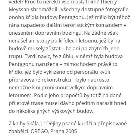
věděl? Proč to neřekl i všem ostatním? Thierry
Meyssan shromáždil i všechny dostupné fotografie
onoho křídla budovy Pentagonu, jež mělo být téhož
rána napadeno dalším teroristickým komandem v
uneseném dopravním boeingu. Na žádné však
nenašel ani stopy po křídlech letounu, jež by na
budově musely zůstat – ba ani po zbytcích jeho
trupu. Tvrdí navíc, že z úhlu, v němž byla budova
Pentagonu narušena – mimochodem právě to
křídlo, jež bylo vyklizeno od personálu kvůli
připravované rekonstrukci – bylo naprosto
nemožné k ní proniknout velkým dopravním
letounem. Podle jeho propočtů by totiž na dané
příletové trase musel dávno předtím narazit hned
do několika jiných výškových budov.
Z knihy Skála, J.: Dějiny psané kuráží a přepisované
zbabělci. OREGO, Praha 2005