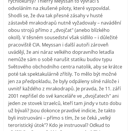
rychlokursy? Thierry Meyssan to vyvrací s
odvoláním na zkušené piloty, které vyzpovídal.
Shodli se, že dva tak přesné zásahy v husté
zástavbě mrakodrapů nutně vyžadovaly – navádění
obou strojů přímo z „dvojčat" (anebo blízkého
okolí). V těsném sousedství však sídlilo – i důležité
pracoviště CIA. Meyssan i další autoři zároveň
uvádějí, že ani náraz velkého dopravního letadla
nemůže sám o sobě narušit statiku budov typu
Světového obchodního centra natolik, aby se krátce
poté tak spektakulárně zřítily. To mělo být možné
jen za předpokladu, že byly odpáleny silné nálože i
uvnitř každého z mrakodrapů. Je pravda, že 11. září
2001 nepřišel do své kanceláře ve „dvojčatech" ani
jeden ze stovek Izraelců, kteří tam jindy v tuto dobu
už bývali? Jsou dokonce pravdivé indicie, že takto
byli instruováni – přímo s tím, že se čeká „velký
teroristický útok"? Kdo je instruoval? Odkud to