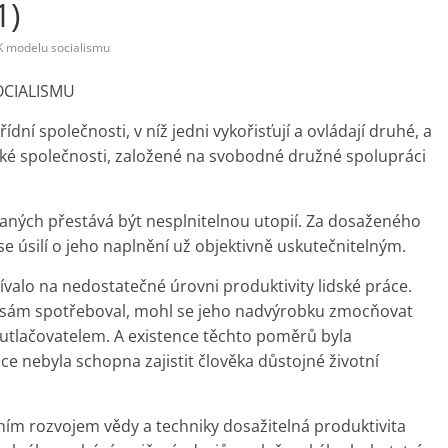
1)
K modelu socialismu
OCIALISMU
dní společnosti, v níž jedni vykořisťují a ovládají druhé, a
cké společnosti, založené na svobodné družné spolupráci
aných přestává být nesplnitelnou utopií. Za dosaženého
e úsilí o jeho naplnění už objektivně uskutečnitelným.
ívalo na nedostatečné úrovni produktivity lidské práce.
ež sám spotřeboval, mohl se jeho nadvýrobku zmocňovat
a utlačovatelem. A existence těchto poměrů byla
ce nebyla schopna zajistit člověka důstojné životní
ním rozvojem vědy a techniky dosažitelná produktivita