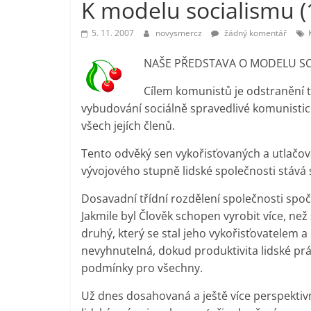
K modelu socialismu (
vlastně
prospívá?
5. 11. 2007
novysmercz
žádný komentář
NAŠE PŘEDSTAVA O MODELU S
Cílem komunistů je odstranění tří
vybudování sociálně spravedlivé komunisti
všech jejích členů.
Tento odvěký sen vykořisťovaných a utlačov
vývojového stupně lidské společnosti stává s
Dosavadní třídní rozdělení společnosti spoč
Jakmile byl Člověk schopen vyrobit více, n
druhý, který se stal jeho vykořisťovatelem 
nevyhnutelná, dokud produktivita lidské prá
podmínky pro všechny.
Už dnes dosahovaná a ještě více perspektiv