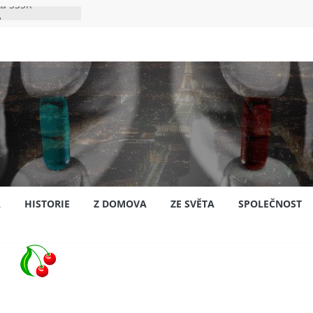
ka SSSR
e
to bylo s
e
pión?
jansku
A
HISTORIE
Z DOMOVA
ZE SVĚTA
SPOLEČNOST