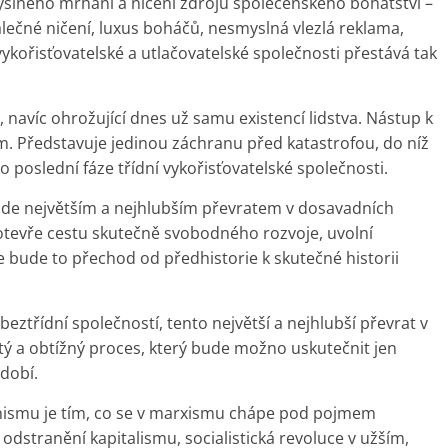
myslného mrhání a ničení zdrojů společenského bohatství –
álečné ničení, luxus boháčů, nesmyslná vlezlá reklama,
 vykořisťovatelské a utlačovatelské společnosti přestává tak
navíc ohrožující dnes už samu existencí lidstva. Nástup k
m. Představuje jedinou záchranu před katastrofou, do níž
ko poslední fáze třídní vykořisťovatelské společnosti.
bude největším a nejhlubším převratem v dosavadních
, otevře cestu skutečně svobodného rozvoje, uvolní
e bude to přechod od předhistorie k skutečné historii
beztřídní společností, tento největší a nejhlubší převrat v
itý a obtížný proces, který bude možno uskutečnit jen
dobí.
ismu je tím, co se v marxismu chápe pod pojmem
odstranění kapitalismu, socialistická revoluce v užším,