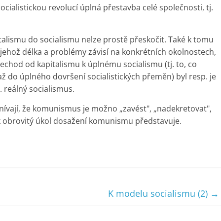
ocialistickou revolucí úplná přestavba celé společnosti, tj.
talismu do socialismu nelze prostě přeskočit. Také k tomu
jehož délka a problémy závisí na konkrétních okolnostech,
řechod od kapitalismu k úplnému socialismu (tj. to, co
 až do úplného dovršení socialistických přeměn) byl resp. je
. reálný socialismus.
nívají, že komunismus je možno „zavést", „nadekretovat",
jak obrovitý úkol dosažení komunismu představuje.
K modelu socialismu (2)
→