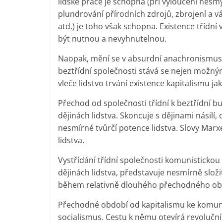
lidské práce je schopna (při vyloučení nes
plundrování přírodních zdrojů, zbrojení a v
atd.) je toho však schopna. Existence třídní
být nutnou a nevyhnutelnou.
Naopak, mění se v absurdní anachronismus, 
beztřídní společnosti stává se nejen možný
vleče lidstvo trvání existence kapitalismu ja
Přechod od společnosti třídní k beztřídní 
dějinách lidstva. Skoncuje s dějinami násilí
nesmírné tvůrčí potence lidstva. Slovy Marx
lidstva.
Vystřídání třídní společnosti komunistickou 
dějinách lidstva, představuje nesmírně slož
během relativně dlouhého přechodného ob
Přechodné období od kapitalismu ke komun
socialismus. Cestu k němu otevírá revoluční 