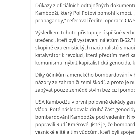
Důkazy z oficiálních odtajněných dokumentů 
Kambodži, který Pol Potovi pomohl k moci. 
propagandy," referoval ředitel operace CIA 5
Výsledkem tohoto přistupuje úspěšné verbo
utečenci, kteří byli vystaveni náletům B-5
skupině extrémistických nacionalistů s ma
katalyzátor k revoluci, která předtím mezi
komunismu, nýbrž kapitalistická genocida, 
Díky účinkům amerického bombardování v Ka
názory ze zahraničí zemi škodí, a proto je 
zabývat pouze zemědělstvím bez cizí pomoc
USA Kambodžu v první polovině dekády geno
vláda. Poté následovala druhá část genocidy
bombardování Kambodže pod vedením Nixona
popravili Rudí Kmérové. Jisté je, že bombard
vesnické elitě a tím vůdcům, kteří byli spoj