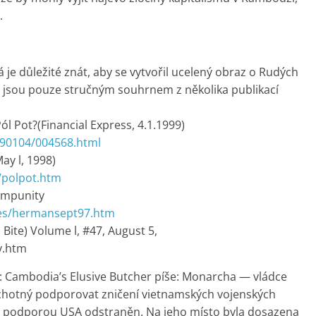
.
á je důležité znát, aby se vytvořil ucelený obraz o Rudých
jsou pouze stručným souhrnem z několika publikací
l Pot?(Financial Express, 4.1.1999)
990104/004568.html
ay l, 1998)
s/polpot.htm
Impunity
les/hermansept97.htm
th Bite) Volume l, #47, August 5,
y.htm
: Cambodia’s Elusive Butcher píše: Monarcha — vládce
hotný podporovat zničení vietnamských vojenských
s podporou USA odstraněn. Na jeho místo byla dosazena