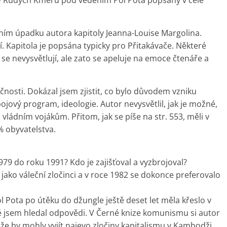
y Rudých Kmérů pod vedením Pol Pota popsány v celé
lním úpadku autora kapitoly Jeanna-Louise Margolina.
tí. Kapitola je popsána typicky pro Přitakávače. Některé
 se nevysvětlují, ale zato se apeluje na emoce čtenáře a
ečnosti. Dokázal jsem zjistit, co bylo důvodem vzniku
ojový program, ideologie. Autor nevysvětlil, jak je možné,
 vládním vojákům. Přitom, jak se píše na str. 553, měli v
% obyvatelstva.
1979 do roku 1991? Kdo je zajišťoval a vyzbrojoval?
i jako váleční zločinci a v roce 1982 se dokonce preferovalo
ol Pota po útěku do džungle ještě deset let měla křeslo v
é jsem hledal odpovědi. V Černé knize komunismu si autor
 že by mohly vyjít najevo zločiny kapitalismu v Kambodži,