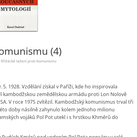
 komunismu (4)
Křižácké tažení proti komunismu
. 5. 1928. Vzdělání získal v Paříži, kde ho inspirovala
edl kambodžskou zemědělskou armádu proti Lon Nolově
SA. V roce 1975 zvítězil. Kambodžský komunismus trval tři
éto doby násilně zahynulo kolem jednoho milionu
mských vojáků Pol Pot utekl i s hrstkou Khmérů do