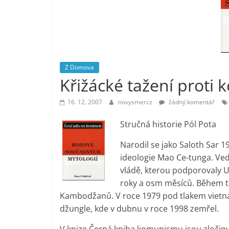
vlastně
prospívá?
Z Domova
Křižácké tažení proti
16. 12. 2007
novysmercz
žádný komentář
Stručná historie Pól Pota
Narodil se jako Saloth Sar 19
ideologie Mao Ce-tunga. V
vládě, kterou podporovaly U
roky a osm měsíců. Během t
Kambodžanů. V roce 1979 pod tlakem vietna
džungle, kde v dubnu v roce 1998 zemřel.