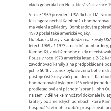
vláda generála Lon Nola, která však v roc
V roce 1969 prezident USA Richard M. Nixo
Kissingera nechal Kambodžu bombardovat, 
má velení a základny. Bombardování pokrač
1970 poslal také americké vojáky.
Holokaust, který v Kambodži realizovaly US
letech 1969 až 1973 americké bombardéry, p
Kambodži, z nichž mnohé nikdy neexistovaly
Pouze v roce 1973 americká letadla B-52 K
zavodňovací kanály a na předpokládané poz
jich o 50 % více, než bylo svrženo během dr
postoje čisté rasy vůči podlidem — Kambod
bombardování bylo pro USA velmi jednoduc
protiletadlové ani pěchotní zbraně. John Qu
na zemi viděl velké množství dokonale kulatý
krátery po amerických bombách, které Kambo
hospodářství mohlo dobře prosperovat, pro