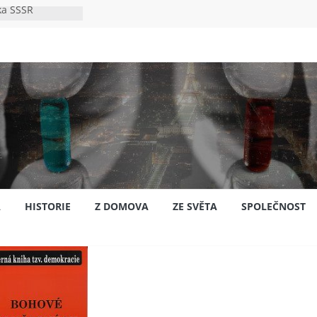
ka SSSR
e
to bylo s
e
pión?
jansku
A
HISTORIE
Z DOMOVA
ZE SVĚTA
SPOLEČNOST