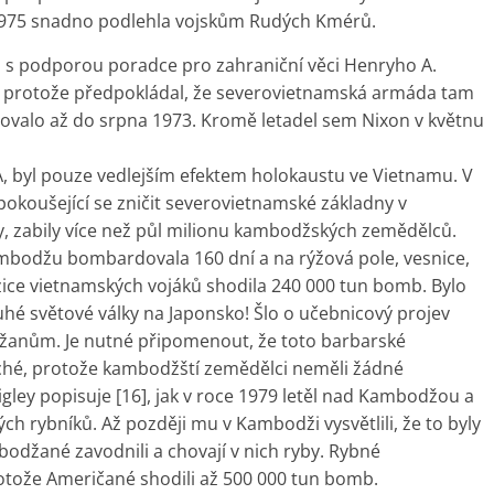
e 1975 snadno podlehla vojskům Rudých Kmérů.
n s podporou poradce pro zahraniční věci Henryho A.
protože předpokládal, že severovietnamská armáda tam
ovalo až do srpna 1973. Kromě letadel sem Nixon v květnu
A, byl pouze vedlejším efektem holokaustu ve Vietnamu. V
okoušející se zničit severovietnamské základny v
, zabily více než půl milionu kambodžských zemědělců.
ambodžu bombardovala 160 dní a na rýžová pole, vesnice,
ice vietnamských vojáků shodila 240 000 tun bomb. Bylo
uhé světové války na Japonsko! Šlo o učebnicový projev
žanům. Je nutné připomenout, že toto barbarské
hé, protože kambodžští zemědělci neměli žádné
igley popisuje [16], jak v roce 1979 letěl nad Kambodžou a
ch rybníků. Až později mu v Kambodži vysvětlili, že to byly
džané zavodnili a chovají v nich ryby. Rybné
tože Američané shodili až 500 000 tun bomb.