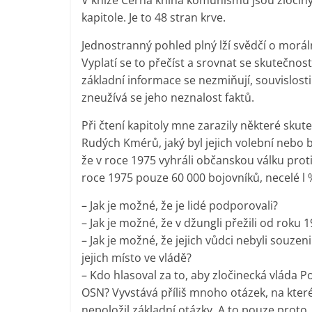
V knize Černá kniha komunismu jsou zločin
kapitole. Je to 48 stran krve.
Jednostranný pohled plný lží svědčí o morá
Vyplatí se to přečíst a srovnat se skutečnos
základní informace se nezmiňují, souvislosti
zneužívá se jeho neznalost faktů.
Při čtení kapitoly mne zarazily některé skut
Rudých Kmérů, jaký byl jejich volební nebo b
že v roce 1975 vyhráli občanskou válku proti
roce 1975 pouze 60 000 bojovníků, necelé l 
– Jak je možné, že je lidé podporovali?
– Jak je možné, že v džungli přežili od roku 
– Jak je možné, že jejich vůdci nebyli souzen
jejich místo ve vládě?
– Kdo hlasoval za to, aby zločinecká vláda P
OSN? Vyvstává příliš mnoho otázek, na kter
nepoložil základní otázky. A to pouze proto,