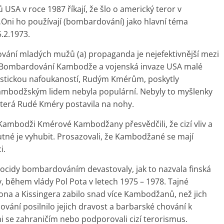
USA v roce 1987 říkají, že šlo o americký teror v
„Oni ho používají (bombardování) jako hlavní téma
.2.1973.
vání mladých mužů (a) propaganda je nejefektivnější mezi
2." Bombardování Kambodže a vojenská invaze USA malé
oistickou nafoukaností, Rudým Kmérům, poskytly
 kambodžským lidem nebyla populární. Nebyly to myšlenky
která Rudé Kméry postavila na nohy.
mbodži Kmérové Kambodžany přesvědčili, že cizí vliv a
nutné je vyhubit. Prosazovali, že Kambodžané se mají
i.
cidy bombardováním devastovaly, jak to nazvala finská
, během vlády Pol Pota v letech 1975 – 1978. Tajné
 a Kissingera zabilo snad více Kambodžanů, než jich
ování posilnilo jejich dravost a barbarské chování k
eni se zahraničím nebo podporovali cizí terorismus.