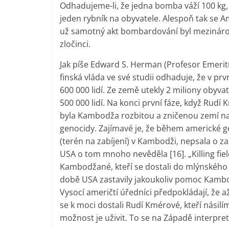
Odhadujeme-li, že jedna bomba váží 100 kg, 
jeden rybník na obyvatele. Alespoň tak se A
už samotný akt bombardování byl mezinárodn
zločinci.
Jak píše Edward S. Herman (Profesor Emeritu
finská vláda ve své studii odhaduje, že v pr
600 000 lidí. Ze země utekly 2 miliony obyvat
500 000 lidí. Na konci první fáze, když Rud
byla Kambodža rozbitou a zničenou zemí na
genocidy. Zajímavé je, že během americké g
(terén na zabíjení) v Kambodži, nepsala o 
USA o tom mnoho nevěděla [16]. „Killing fiel
Kambodžané, kteří se dostali do mlýnského k
době USA zastavily jakoukoliv pomoc Kambod
Vysocí američtí úředníci předpokládají, že
se k moci dostali Rudí Kmérové, kteří násilí
možnost je uživit. To se na Západě interpret