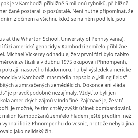
pak je v Kambodži přibližně 5 milionů rybníků, přibližně
meričané postarali o pozůstalé. Není nutné připomínat, že
ím zločinem a všichni, kdož se na něm podíleli, jsou
s at the Wharton School, University of Pennsylvania),
vní fázi americké genocidy v Kambodži zemřelo přibližně
el. Michael Vickerey odhaduje, že v první fázi bylo zabito
í Kmérové zvítězili a v dubnu 1975 okupovali Phnompenh,
 pokraji masového hladomoru. To byl výsledek americké
enocidy v Kambodži masmédia nepsala o „killing fields"
zabitých a zmrzačených zemědělcích. Dokonce ani vláda
ds" je pravděpodobně nezajímaly. Vždyť to byli jen
ola amerických zájmů v Indočíně. Zajímavé je, že v té
ži. Je možné, že tím chtěly zvýšit účinek bombardování.
 až milion Kambodžanů zemřelo hladem ještě předtím, než
m vyhnali lidi z Phnompenhu do vesnic, protože nebyla jiná
ovalo jako nelidský čin.