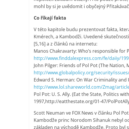
mohl by si je uvědomit i obyčejný Přitakávač
Co říkají fakta
V této kapitole budu prezentovat fakta, kter
Kmérech, a Kambodži. Uvedené skutečnosti 
[5,16] a z článků na internetu:
Manos Chakravarty: Who’s responsible for Pó
http://www.finddalexpress.com/fe/daiiy/19
John Pilger: Friends of Pol Pot (The Nation, M
http://www.globalpolicy.org/security/issue
Edward S. Herman: On War Criminality and 
http://www.lol.shareworld.com/Zmag/artic
Pol Pot: U. S. Ally. (Eat the State, Politics wi
1997,http://eatthestate.org/01-47/PolPotAll
Scott Neuman ve FOX News v článku Pol Pot
Kambodže princ Norodom Sihanuk nebyl oc
základen na východě Kambodže. Proto byl 