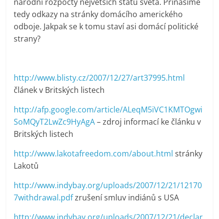
národní rozpočty největších států světa. Přinášíme
tedy odkazy na stránky domácího amerického
odboje. Jakpak se k tomu staví asi domácí politické
strany?
http://www.blisty.cz/2007/12/27/art37995.html
článek v Britských listech
http://afp.google.com/article/ALeqM5iVC1KMTOgwi
SoMQyT2LwZc9HyAgA
– zdroj informací ke článku v
Britských listech
http://www.lakotafreedom.com/about.html
stránky
Lakotů
http://www.indybay.org/uploads/2007/12/21/12170
7withdrawal.pdf
zrušení smluv indiánů s USA
http://www.indybay.org/uploads/2007/12/21/declar