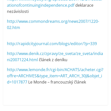
ationofcontinuingindependence.pdf
deklarace
nezávislosti
http://www.commondreams.org/news2007/1220-
02.htm
http://rapidcityjournal.com/blogs/editor/?p=339
http://www.denik.cz/zpravy/ze_sveta/ze_sveta/india
ni20071224.html
článek z deníku
http://www.lemonde.fr/cgi-bin/ACHATS/acheter.cgi?
offre=ARCHIVES&type_item=ART_ARCH_30J&objet_i
d=1017877
Le Monde – francouzský článek