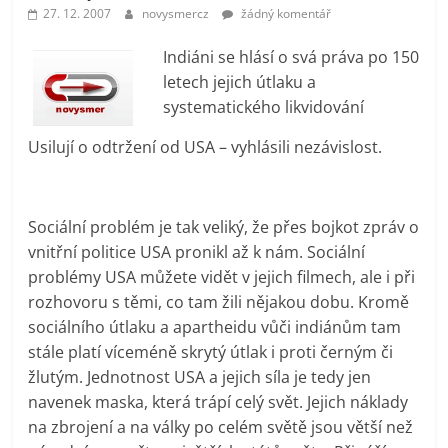
prospívá?
27. 12. 2007
novysmercz
žádný komentář
Indiáni se hlásí o svá práva po 150
letech jejich útlaku a
systematického likvidování
Usilují o odtržení od USA – vyhlásili nezávislost.
Sociální problém je tak veliký, že přes bojkot zpráv o
vnitřní politice USA pronikl až k nám. Sociální
problémy USA můžete vidět v jejich filmech, ale i při
rozhovoru s těmi, co tam žili nějakou dobu. Kromě
sociálního útlaku a apartheidu vůči indiánům tam
stále platí víceméně skrytý útlak i proti černým či
žlutým. Jednotnost USA a jejich síla je tedy jen
navenek maska, která trápí celý svět. Jejich náklady
na zbrojení a na války po celém světě jsou větší než