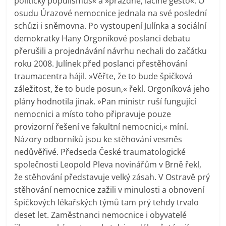
politický populismus« a »prázdné, laciné gesto«. O
osudu Úrazové nemocnice jednala na své poslední
schůzi i sněmovna. Po vystoupení Julínka a sociální
demokratky Hany Orgoníkové poslanci debatu
přerušili a projednávání návrhu nechali do začátku
roku 2008. Julínek před poslanci přestěhování
traumacentra hájil. »Věřte, že to bude špičková
záležitost, že to bude posun,« řekl. Orgoníková jeho
plány hodnotila jinak. »Pan ministr ruší fungující
nemocnici a místo toho připravuje pouze
provizorní řešení ve fakultní nemocnici,« míní.
Názory odborníků jsou ke stěhování vesměs
nedůvěřivé. Předseda České traumatologické
společnosti Leopold Pleva novinářům v Brně řekl,
že stěhování představuje velký zásah. V Ostravě prý
stěhování nemocnice zažili v minulosti a obnovení
špičkových lékařských týmů tam prý tehdy trvalo
deset let. Zaměstnanci nemocnice i obyvatelé