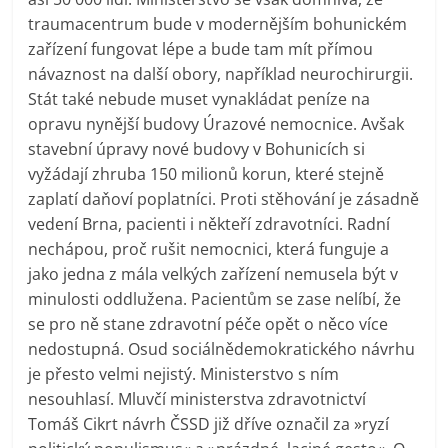
traumacentrum bude v modernějším bohunickém
zařízení fungovat lépe a bude tam mít přímou
návaznost na další obory, například neurochirurgii.
Stát také nebude muset vynakládat peníze na
opravu nynější budovy Úrazové nemocnice. Avšak
stavební úpravy nové budovy v Bohunicích si
vyžádají zhruba 150 milionů korun, které stejně
zaplatí daňoví poplatníci. Proti stěhování je zásadně
vedení Brna, pacienti i někteří zdravotníci. Radní
nechápou, proč rušit nemocnici, která funguje a
jako jedna z mála velkých zařízení nemusela být v
minulosti oddlužena. Pacientům se zase nelíbí, že
se pro ně stane zdravotní péče opět o něco více
nedostupná. Osud sociálnědemokratického návrhu
je přesto velmi nejistý. Ministerstvo s ním
nesouhlasí. Mluvčí ministerstva zdravotnictví
Tomáš Cikrt návrh ČSSD již dříve označil za »ryzí