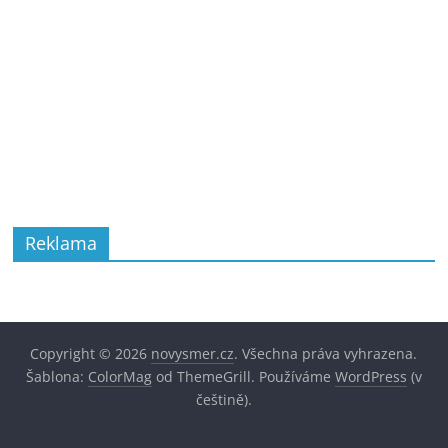
Reklama
Copyright © 2026
novysmer.cz
. Všechna práva vyhrazena.
Šablona:
ColorMag
od ThemeGrill. Používáme
WordPress
(v
češtině).