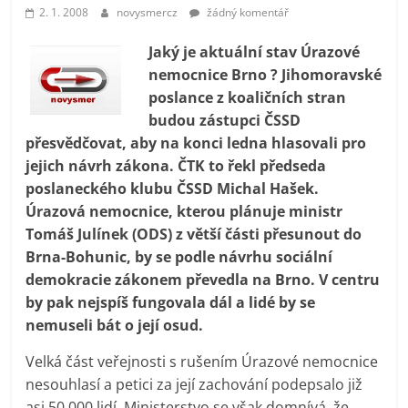
prospívá?
2. 1. 2008
novysmercz
žádný komentář
Jaký je aktuální stav Úrazové
nemocnice Brno ? Jihomoravské
poslance z koaličních stran
budou zástupci ČSSD
přesvědčovat, aby na konci ledna hlasovali pro
jejich návrh zákona. ČTK to řekl předseda
poslaneckého klubu ČSSD Michal Hašek.
Úrazová nemocnice, kterou plánuje ministr
Tomáš Julínek (ODS) z větší části přesunout do
Brna-Bohunic, by se podle návrhu sociální
demokracie zákonem převedla na Brno. V centru
by pak nejspíš fungovala dál a lidé by se
nemuseli bát o její osud.
Velká část veřejnosti s rušením Úrazové nemocnice
nesouhlasí a petici za její zachování podepsalo již
asi 50 000 lidí. Ministerstvo se však domnívá, že