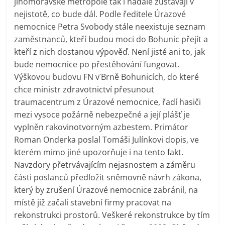
jihomoravské metropole tak i nadále zůstávají v
nejistotě, co bude dál. Podle ředitele Úrazové
nemocnice Petra Svobody stále neexistuje seznam
zaměstnanců, kteří budou moci do Bohunic přejít a
kteří z nich dostanou výpověď. Není jisté ani to, jak
bude nemocnice po přestěhování fungovat.
Výškovou budovu FN v˙Brně Bohunicích, do které
chce ministr zdravotnictví přesunout
traumacentrum z Úrazové nemocnice, řadí hasiči
mezi vysoce požárně nebezpečné a její plášť je
vyplněn rakovinotvorným azbestem. Primátor
Roman Onderka poslal Tomáši Julínkovi dopis, ve
kterém mimo jiné upozorňuje i na tento fakt.
Navzdory přetrvávajícím nejasnostem a záměru
části poslanců předložit sněmovně návrh zákona,
který by zrušení Úrazové nemocnice zabránil, na
místě již začali stavební firmy pracovat na
rekonstrukci prostorů. Veškeré rekonstrukce by tím