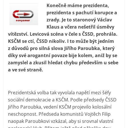
prospívá?
Konečně máme prezidenta,
prezidenta s pachutí korupce a
zrady. Je to staronový Václav
Klaus a včera nešetřil úsměvy
vítězství. Levicová scéna v čele s ČSSD, prohrála.
KSČM se ctí, ČSSD nikoliv. I to může být jedním
z důvodů pro silná slova Jiřího Paroubka, který
díky své arogantní povaze bije kolem, aniž by se
zamyslel a zkusil hledat chybu především u sebe
a ve své straně.
Prezidentská volba tak vyvolala napětí mezi šéfy
sociální demokracie a KSČM. Podle předsedy ČSSD
Jiřího Paroubka, vedení KSČM projevilo kolosální
neschopnost. Předseda komunistů Vojtěch Filip
naopak Paroubkovi vzkázal, aby si srovnal vlastní