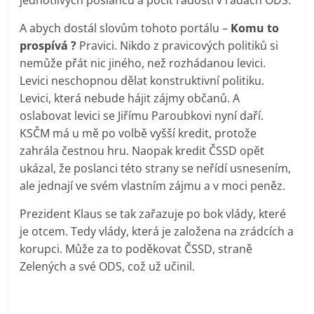
A abych dostál slovům tohoto portálu –
Komu to
prospívá ?
Pravici. Nikdo z pravicových politiků si
nemůže přát nic jiného, než rozhádanou levici.
Levici neschopnou dělat konstruktivní politiku.
Levici, která nebude hájit zájmy občanů. A
oslabovat levici se Jiřímu Paroubkovi nyní daří.
KSČM má u mě po volbě vyšší kredit, protože
zahrála čestnou hru. Naopak kredit ČSSD opět
ukázal, že poslanci této strany se neřídí usnesením,
ale jednají ve svém vlastním zájmu a v moci peněz.
Prezident Klaus se tak zařazuje po bok vlády, které
je otcem. Tedy vlády, která je založena na zrádcích a
korupci. Může za to poděkovat ČSSD, straně
Zelených a své ODS, což už učinil.