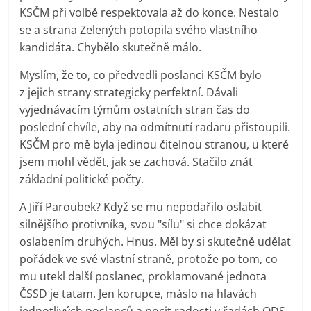
KSČM při volbě respektovala až do konce. Nestalo
se a strana Zelených potopila svého vlastního
kandidáta. Chybělo skutečně málo.
Myslím, že to, co předvedli poslanci KSČM bylo
z jejich strany strategicky perfektní. Dávali
vyjednávacím týmům ostatních stran čas do
poslední chvíle, aby na odmítnutí radaru přistoupili.
KSČM pro mě byla jedinou čitelnou stranou, u které
jsem mohl vědět, jak se zachová. Stačilo znát
základní politické počty.
A Jiří Paroubek? Když se mu nepodařilo oslabit
silnějšího protivníka, svou "sílu" si chce dokázat
oslabením druhých. Hnus. Měl by si skutečně udělat
pořádek ve své vlastní straně, protože po tom, co
mu utekl další poslanec, proklamované jednota
ČSSD je tatam. Jen korupce, máslo na hlavách
jednotlivých poslanců a pocit radosti v řadách ODS.