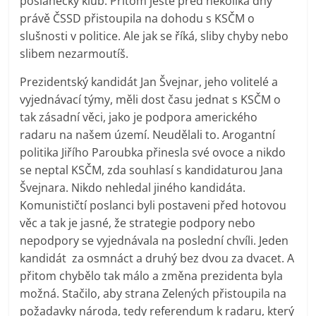
poslanecký klub. Přitom ještě před několika dny
právě ČSSD přistoupila na dohodu s KSČM o
slušnosti v politice. Ale jak se říká, sliby chyby nebo
slibem nezarmoutíš.
Prezidentský kandidát Jan Švejnar, jeho volitelé a
vyjednávací týmy, měli dost času jednat s KSČM o
tak zásadní věci, jako je podpora amerického
radaru na našem území. Neudělali to. Arogantní
politika Jiřího Paroubka přinesla své ovoce a nikdo
se neptal KSČM, zda souhlasí s kandidaturou Jana
Švejnara. Nikdo nehledal jiného kandidáta.
Komunističtí poslanci byli postaveni před hotovou
věc a tak je jasné, že strategie podpory nebo
nepodpory se vyjednávala na poslední chvíli. Jeden
kandidát
za osmnáct a druhý bez dvou za dvacet. A
přitom chybělo tak málo a změna prezidenta byla
možná. Stačilo, aby strana Zelených přistoupila na
požadavky národa, tedy referendum k radaru, který