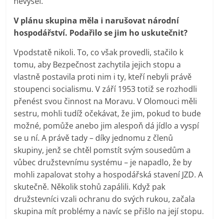
nevyšel.
V plánu skupina měla i narušovat národní
hospodářství. Podařilo se jim ho uskutečnit?
Vpodstatě nikoli. To, co však provedli, stačilo k
tomu, aby Bezpečnost zachytila jejich stopu a
vlastně postavila proti nim i ty, kteří nebyli právě
stoupenci socialismu. V září 1953 totiž se rozhodli
přenést svou činnost na Moravu. V Olomouci měli
sestru, mohli tudíž očekávat, že jim, pokud to bude
možné, pomůže anebo jim alespoň dá jídlo a vyspí
se u ní. A právě tady – díky jednomu z členů
skupiny, jenž se chtěl pomstít svým sousedům a
vůbec družstevnímu systému – je napadlo, že by
mohli zapalovat stohy a hospodářská stavení JZD. A
skutečně. Několik stohů zapálili. Když pak
družstevníci vzali ochranu do svých rukou, začala
skupina mít problémy a navíc se přišlo na její stopu.