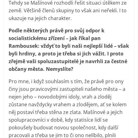
Tehdy se Mašínové rozhodli řešit situaci útěkem ze
země. Většině členů skupiny to však ani neřekli. I to
ukazuje na jejich charakter.
Podle některých právě pro svůj odpor k
socialistickému zřízení – jak říkal pan
Rambousek: vždyť to byli naši nejlepší lidé – však
byli hrdiny, a proto je třeba si jich vážit. I proto
zřejmě vaši spoluzastupitelé je navrhli za čestné
občany města. Nemyslíte?
Pro mne, i když souhlasím s tím, že právě pro ony
činy jsou pravicovými zastupiteli našeho města – a
nejen jeho – novodobými idoly, vrah a zloděj
zůstane navždycky vrahem a zlodějem, ať se kolem
něj postaví třeba stěna ze zlata. Mašínové a jejich
spolupracovníci v době, kdy statisíce lidí se
pokoušely budovat novou společnost, kdy další
pracovali a třeba se jim to či ono nelíbilo, plnili