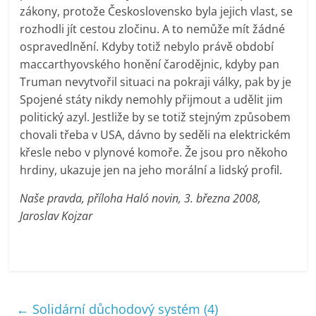
zákony, protože Československo byla jejich vlast, se
rozhodli jít cestou zločinu. A to nemůže mít žádné
ospravedlnění. Kdyby totiž nebylo právě období
maccarthyovského honění čarodějnic, kdyby pan
Truman nevytvořil situaci na pokraji války, pak by je
Spojené státy nikdy nemohly přijmout a udělit jim
politický azyl. Jestliže by se totiž stejným způsobem
chovali třeba v USA, dávno by seděli na elektrickém
křesle nebo v plynové komoře. Že jsou pro někoho
hrdiny, ukazuje jen na jeho morální a lidský profil.
Naše pravda, příloha Haló novin, 3. března 2008,
Jaroslav Kojzar
←
Solidární důchodový systém (4)