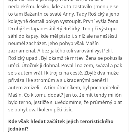
nedalekému lesíku, kde auto zastavilo. Jmenuje se
to tam Bažantnice svaté Anny. Tady Rošický a jeho
kolegyně dostali pokyn vystoupit. První vyšla žena.
Druhý šestapadesátiletý Rošický. Ten při výstupu
sáhl do kapsy, kde měl pistoli, s níž ale naneštěstí
neuměl zacházet. Jeho pohyb však Mašín
zaznamenal. A bez jakéhokoli varování vystřelil.
Rošický upadl. Byl okamžitě mrtev. Žena se pokusila
utéci. Útočník ji dohnal. Povalil na zem, svázal a pak
se s autem vrátil k trojici na cestě. Zbylé dva muže
přivázali ke stromům a s ukradenými penězi i
autem zmizeli… A tím útočníkem, byl pochopitelně
Mašín. Co k tomu dodat? Jen to, že mít tehdy milión
bylo terno, jestliže si uvědomíme, že průměrný plat
se pohyboval kolem pěti tisíc.
Kde však hledat začátek jejich teroristického
jednání?