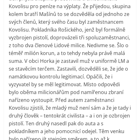
Kovolisu pro peníze na výplaty. Že přijedou, skupina
kolem bratří Mašínů to se dozvěděla od jednoho ze
svých členů, který svého času byl zaměstnancem
Kovolisu. Pokladníka Rošického, jenž byl formálně
vyzbrojen pistolí, doprovázeli tři spoluzaměstnanci,
z toho dva členové Lidové milice. Nedivme se. Šlo o
téměř milión korun, a to tehdy nebyla právě malá
suma. V obci Horka je zastavil muž v uniformě LM a
se stavěcím terčem. Zastavili, dozvěděli se, že jde o
namátkovou kontrolu legitimací. Opáčili, že i
vyzyvatel by se měl legitimovat. Místo odpovědi
bylo oběma milicionářům pod namířenou zbraní
nařízeno vystoupit. Před autem zaměstnanci
Kovolisu zjistili, že mladý muž není sám a že je tady i
druhý člověk – tentokrát civilista – a i on je ozbrojen
pistolí. Ten druhý nasedl pak do auta a s
pokladníkem a jeho pomocnicí odejel. Těm venku
bylo nařízeno jít stejným směrem, a to až k