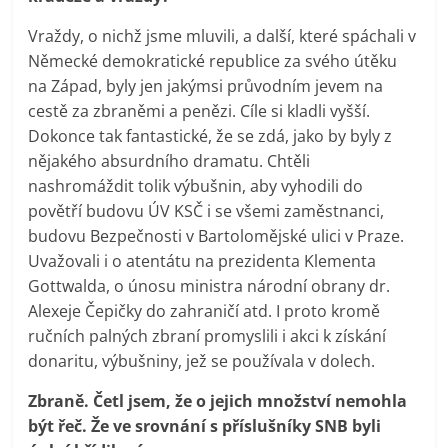
Vraždy, o nichž jsme mluvili, a další, které spáchali v
Německé demokratické republice za svého útěku
na Západ, byly jen jakýmsi průvodním jevem na
cestě za zbraněmi a penězi. Cíle si kladli vyšší.
Dokonce tak fantastické, že se zdá, jako by byly z
nějakého absurdního dramatu. Chtěli
nashromáždit tolik výbušnin, aby vyhodili do
povětří budovu ÚV KSČ i se všemi zaměstnanci,
budovu Bezpečnosti v Bartolomějské ulici v Praze.
Uvažovali i o atentátu na prezidenta Klementa
Gottwalda, o únosu ministra národní obrany dr.
Alexeje Čepičky do zahraničí atd. I proto kromě
ručních palných zbraní promyslili i akci k získání
donaritu, výbušniny, jež se používala v dolech.
Zbraně. Četl jsem, že o jejich množství nemohla
být řeč. Že ve srovnání s příslušníky SNB byli