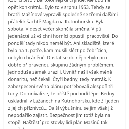
opět konkrétní… Bylo to v srpnu 1953. Tehdy se
bratři Mašínové vypravili společně se třemi dalšími
přáteli k šachtě Magda na Kutnohorsku. Byla
sobota. V deset večer skončila směna. V půl
jedenácté už všichni horníci opustili pracoviště. Do
pondělí tady nikdo neměl být. Ani skladiště, které
bylo na 1. patře, kam musili slézt po žebřících,
nebylo chráněné. Dostat se do něj nebylo pro
dobře připravenou skupinu žádným problémem.
Jednoduše zámek urazili. Uvnitř našli však méně
donaritu, než čekali. Čtyři bedny, tedy metrák. K
zabezpečení svého plánu potřebovali alespoň tři
tuny. Domnívali se, že příště pochodí lépe. Bedny
uskladnili v Lažanech na Kutnohorsku, kde žil jeden
z jejich příznivců… Další výbušninu se jim však již
nepodařilo zajistit. Bezpečnost jim totiž byla na
stopě. Naštěstí pro stovky lidí plán Mašínů tak