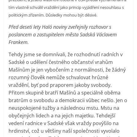
prospívá?
tím vlastně schválil vraždění jako princip vyjádření nesouhlasu s
politickým zřízením. Důsledky mohou být děsivé.
Před deseti lety Haló noviny zveřejnily rozhovor s
poslancem a zastupitelem města Sadská Václavem
Frankem.
Tehdy jsme se domnívali, že rozhodnutí radních v
Sadské o udělení čestného občanství vrahům
Mašínům je jen vybočením z normálnosti, že žádný
rozumný člověk nemůže schvalovat hrůzné
vraždění, byť pod praporem jakoby svobody.
Přitom skupině bratří Mašínů a speciálně oběma
bratrům o svobodu a demokracii vůbec nešlo. Jen o
neuspokojené tužby a následnou mstu. Mstu na
obyčejných lidech a na jejich majetku. Tehdejší
vedení radnice v Sadské však vraždy povýšilo na
hrdinství, což u většiny naší společnosti vyvolalo