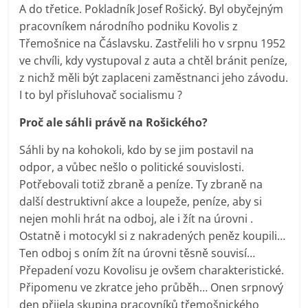
A do třetice. Pokladník Josef Rošický. Byl obyčejným
pracovníkem národního podniku Kovolis z
Třemošnice na Čáslavsku. Zastřelili ho v srpnu 1952
ve chvíli, kdy vystupoval z auta a chtěl bránit peníze,
z nichž měli být zaplaceni zaměstnanci jeho závodu.
I to byl přisluhovač socialismu ?
Proč ale sáhli právě na Rošického?
Sáhli by na kohokoli, kdo by se jim postavil na
odpor, a vůbec nešlo o politické souvislosti.
Potřebovali totiž zbraně a peníze. Ty zbraně na
další destruktivní akce a loupeže, peníze, aby si
nejen mohli hrát na odboj, ale i žít na úrovni .
Ostatně i motocykl si z nakradených peněz koupili…
Ten odboj s oním žít na úrovni těsně souvisí…
Přepadení vozu Kovolisu je ovšem charakteristické.
Připomenu ve zkratce jeho průběh… Onen srpnový
den přijela skupina pracovníků třemošnického