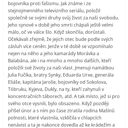
bojovníka proti fašismu. Jak známe i ze
stejnojmenného televizního seriálu, položil
společně se svými druhy svůj život za naši svobodu.
Jeho synové v době jeho smrti chápali ještě velmi
málo, oč ve válce šlo. Když skončila, dorůstali.
Očekávali zřejmě, že jejich otec bude podle svých
zásluh více ceněn. Jenže v té době se vzpomínalo
nejen na něho a jeho kamarády Morávka a
Balabána, ale i na mnoho a mnoho dalších, kteří
položili své životy za naši vlast. Jmenuji namátkou
Julia Fučíka, bratry Synky, Eduarda Urxe, generála
Eliáše, kapitána Jaroše, bojovníky od Sokolova,
Tóbruku, Kyjeva, Dukly, na ty, kteří zahynuli v
koncentračních táborech, atd. A tak místo, jež si pro
svého otce vysnili, bylo obsazeno. Když později
přišel únor a s ním po čase ztratila rodina Mašínů
polnosti, které vlastnila, vzklíčila v chlapcích
nenávist a ta je nakonce dovedla až ke krádežím a