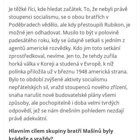
Je těžké říci, kde hledat začátek. To, že nebyli právě
stoupenci socialismu, se o obou bratřích v
Poděbradech vědělo, ale kdy přestoupili Rubikon, je
možné jen odhadovat. Musilo to být v polovině
padesátého roku, kdy se údajně setkali s jedním z
agentů americké rozvědky. Kdo jim toto setkání
zprostředkoval, nevíme. Jen to, že tehdy zuřila
horká válka v Koreji a studená v Evropě, k níž
polínka přiložila už v březnu 1948 americká strana.
Bylo to období zvýšené aktivity socialismu
nepřátelských sil, vražd stoupenců nového zřízení,
snaha narušit nové budovatelské plány všemi
způsoby, ale pochopitelně i doba velmi tvrdých
odpovědí, jež se nám dnešním pohledem nezdají
právě adekvátní.
Hlavním cílem skupiny bratří Mašínů byly
krádeže a vraždy?