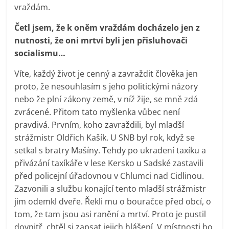
vraždám.
Četl jsem, že k oněm vraždám docházelo jen z
nutnosti, že oni mrtví byli jen přisluhovači
socialismu…
Víte, každý život je cenný a zavraždit člověka jen
proto, že nesouhlasím s jeho politickými názory
nebo že plní zákony země, v níž žije, se mně zdá
zvrácené. Přitom tato myšlenka vůbec není
pravdivá. Prvním, koho zavraždili, byl mladší
strážmistr Oldřich Kašík. U SNB byl rok, když se
setkal s bratry Mašíny. Tehdy po ukradení taxíku a
přivázání taxíkáře v lese Kersko u Sadské zastavili
před policejní úřadovnou v Chlumci nad Cidlinou.
Zazvonili a službu konající tento mladší strážmistr
jim odemkl dveře. Řekli mu o bouračce před obcí, o
tom, že tam jsou asi ranění a mrtví. Proto je pustil
dovnitř, chtěl si zapsat jejich hlášení. V místnosti ho