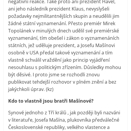
negativní reakce. Také proto ani prezident Havel,
ani jeho následník prezident Klaus, nevyslyšeli
požadavky nejmilitantnějších skupin a neudělili jim
žádné státní vyznamenání. Přesto premiér Mirek
Topolánek v minulých dnech udělil své premiérské
vyznamenání, tím obešel i zákon o vyznamenáních
státních, jež uděluje prezident, a Josefu Mašínovi
osobně v USA předal takové vyznamenání a tím
vlastně schválil vraždění jako princip vyjádření
nesouhlasu s politickým zřízením. Důsledky mohou
být děsivé. I proto jsme se rozhodli znovu
publikovat tehdejší rozhovor v plném znění a bez
jakýchkoli úprav. (kz)
Kdo to vlastně jsou bratři Mašínové?
Synové jednoho z Tří králů , jak později byli nazváni
v literatuře, Josefa Mašína, plukovníka předválečné
Československé republiky, velkého vlastence a