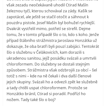
však zezadu neočekávaně uhodil Ctirad Mašín
železnou tyčí, kterou schovával za zády. Kašík se
zapotácel, ale ještě se stačil otočit a sáhnout k
pouzdru pistole. Josef Mašín byl bohužel rychlejší.
Dvakrát vystřelil mimo, potřetí se strefil. Dejme
tomu, že v tomto případě šlo o to, kdo s koho. Jenže
případ štábního strážmistra Jaroslava Honzátka už
dokazuje, že oba bratři byli pouzí zabijáci. Tentokrát
šlo o služebnu v Čelákovicích, kam dorazili s
ukradenou sanitou, jejíž posádku svázali a umrtvili
chloroformem. Do služebny se dostali stejným
způsobem. Strážmistra však odzbrojili za obcí – šel
totiž s nimi – kde na ně čekali i dva další členové
jejich skupiny. Svázali ho a odvezli zpět ke služebně
a tady chtěli uspat chloroformem. Protože se
Honzátko bránil, Ctirad si poradil. Podřízl ho
nožem. Tady také šlo o boj?