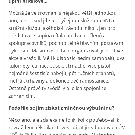
úplní břídilové…
Možná že ve srovnání s nějakou větší jednotkou
ano, ale pokud jde o obyčejnou služebnu SNB či
strážní službu jakéhokoli závodu, nikoli. Jen pro
představu: skupina čítala na dvacet členů a
spolupracovníků, pochopitelně hlavními postavami
byli bratři Mašínové. Ti také organizovali jednotlivé
akce a vraždili. Měli k dispozici sedm samopalů, dva
kulomety, čtrnáct pušek, čtrnáct či více pistolí,
nejméně šest tisíc nábojů, pět ručních granátů,
metrák trhaviny a dokonce dvě radiostanice.
Ostatně právě ty svědčily o jejich spojení se
zahraničím.
Podařilo se jim získat zmíněnou výbušninu?
Něco ano, ale zdaleka ne tolik, kolik potřebovali k
zavraždění několika stovek lidí, ať již v budovách ÚV
KSČ, či SNB v Bartolomějské či jinde. Ale buďme