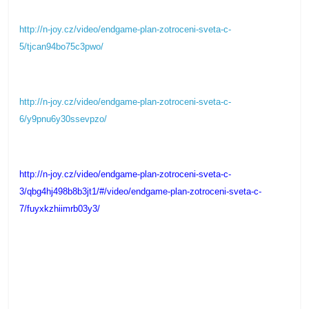
http://n-joy.cz/video/endgame-plan-zotroceni-sveta-c-
5/tjcan94bo75c3pwo/
http://n-joy.cz/video/endgame-plan-zotroceni-sveta-c-
6/y9pnu6y30ssevpzo/
http://n-joy.cz/video/endgame-plan-zotroceni-sveta-c-
3/qbg4hj498b8b3jt1/#/video/endgame-plan-zotroceni-sveta-c-
7/fuyxkzhiimrb03y3/