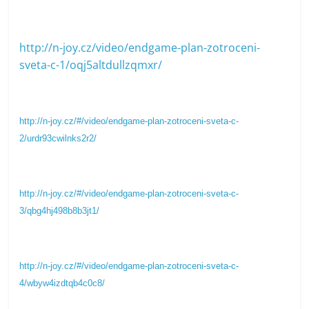
http://n-joy.cz/video/endgame-plan-zotroceni-
sveta-c-1/oqj5altdullzqmxr/
http://n-joy.cz/#/video/endgame-plan-zotroceni-sveta-c-
2/urdr93cwilnks2r2/
http://n-joy.cz/#/video/endgame-plan-zotroceni-sveta-c-
3/qbg4hj498b8b3jt1/
http://n-joy.cz/#/video/endgame-plan-zotroceni-sveta-c-
4/wbyw4izdtqb4c0c8/