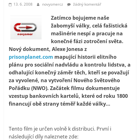
prospívá?
13. 6. 2008
novysmercz
žádný komentář
Zatímco bojujeme naše
žabomyší války, celá fašistická
mašinérie nespí a pracuje na
konečné fázi zotročení světa.
Nový dokument, Alexe Jonesa z
prisonplanet.com
mapující historii elitního
plánu pro sociální nadvládu a kontrolu lidstva, a
odhalující konečný záměr těch, kteří se považují
za vyvolené, na vytvoření Nového Světového
Pořádku (NWO). Začátek filmu dokumentuje
vzestup bankovních kartelů, které od roku 1800
financují obě strany téměř každé války…
Tento film je určen volně k distribuci. První i
následující díly naleznete zde: