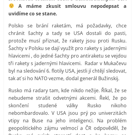
A máme zkusit smlouvu nepodepsat a
uvidíme co se stane.
Polsko se brání raketám, má požadavky, chce
chránit šachty a tady se USA dostali do pasti,
protože musí přiznat, že rakety jsou proti Rusku.
Šachty v Polsku se dají využít pro rakety s jadernými
hlavicemi , do jedné šachty pro antiraketu se vejdou
tři rakety s jadernými hlavicemi. Radar v Mukačevu
byl na sledování 6. flotily USA, jestli jí chtějí sledovat,
tak ať si ho NATO vezme, dodal generál Bužinskij.
Rusko má radary tam, kde nikdo nežije. Říkal, že se
nebudeme strašit odvetnými akcemi. Řekl, že po
skončení studené války Rusko nikoho
nebombardovalo. V USA jsou prý po univerzitách
vtipy na Buse na jeho inteligenci. Na problém
geopolitického zájmu velmocí a ČR odpověděl, že