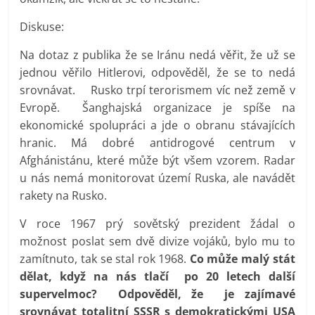
Diskuse:
Na dotaz z publika že se Iránu nedá věřit, že už se
jednou věřilo Hitlerovi, odpověděl, že se to nedá
srovnávat. Rusko trpí terorismem víc než země v
Evropě. Šanghajská organizace je spíše na
ekonomické spolupráci a jde o obranu stávajících
hranic. Má dobré antidrogové centrum v
Afghánistánu, které může být všem vzorem. Radar
u nás nemá monitorovat území Ruska, ale navádět
rakety na Rusko.
V roce 1967 prý sovětský prezident žádal o
možnost poslat sem dvě divize vojáků, bylo mu to
zamítnuto, tak se stal rok 1968.
Co může malý stát
dělat, když na nás tlačí po 20 letech další
supervelmoc? Odpověděl, že je zajímavé
srovnávat totalitní SSSR s demokratickými USA