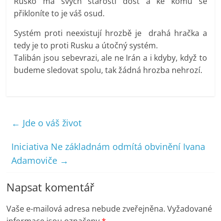
Rusko má svých starostí dost a ke komu se
přikloníte to je váš osud.
Systém proti neexistují hrozbě je drahá hračka a
tedy je to proti Rusku a útočný systém.
Talibán jsou sebevrazi, ale ne Irán a i kdyby, když to
budeme sledovat spolu, tak žádná hrozba nehrozí.
←
Jde o váš život
Iniciativa Ne základnám odmítá obvinění Ivana
Adamoviče
→
Napsat komentář
Vaše e-mailová adresa nebude zveřejněna.
Vyžadované
informace jsou označeny
*