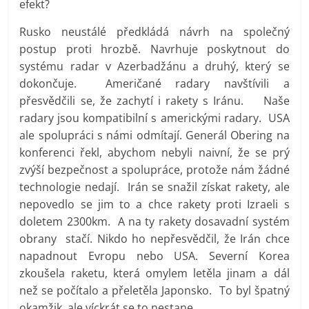
efekt?
Rusko neustálé předkládá návrh na společný
postup proti hrozbě. Navrhuje poskytnout do
systému radar v Azerbadžánu a druhý, který se
dokončuje. Američané radary navštívili a
přesvědčili se, že zachytí i rakety s Iránu. Naše
radary jsou kompatibilní s americkými radary. USA
ale spolupráci s námi odmítají. Generál Obering na
konferenci řekl, abychom nebyli naivní, že se prý
zvýší bezpečnost a spolupráce, protože nám žádné
technologie nedají. Irán se snažil získat rakety, ale
nepovedlo se jim to a chce rakety proti Izraeli s
doletem 2300km. A na ty rakety dosavadní systém
obrany stačí. Nikdo ho nepřesvědčil, že Irán chce
napadnout Evropu nebo USA. Severní Korea
zkoušela raketu, která omylem letěla jinam a dál
než se počítalo a přeletěla Japonsko. To byl špatný
okamžik, ale víckrát se to nestane.