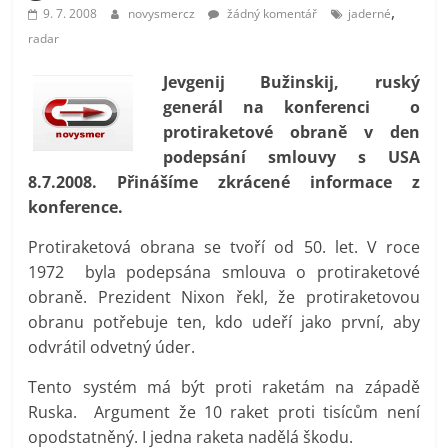
,
prospívá?
9. 7. 2008
novysmercz
žádný komentář
jaderné
radar
Jevgenij Bužinskij, ruský
generál na konferenci o
protiraketové obraně v den
podepsání smlouvy s USA
8.7.2008. Přinášíme zkrácené informace z
konference.
Protiraketová obrana se tvoří od 50. let. V roce
1972 byla podepsána smlouva o protiraketové
obraně. Prezident Nixon řekl, že protiraketovou
obranu potřebuje ten, kdo udeří jako první, aby
odvrátil odvetný úder.
Tento systém má být proti raketám na západě
Ruska. Argument že 10 raket proti tisícům není
opodstatněný. I jedna raketa nadělá škodu.