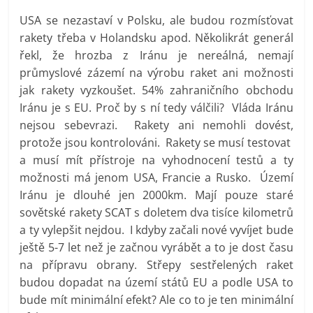
USA se nezastaví v Polsku, ale budou rozmísťovat
rakety třeba v Holandsku apod. Několikrát generál
řekl, že hrozba z Iránu je nereálná, nemají
průmyslové zázemí na výrobu raket ani možnosti
jak rakety vyzkoušet. 54% zahraničního obchodu
Iránu je s EU. Proč by s ní tedy válčili? Vláda Iránu
nejsou sebevrazi. Rakety ani nemohli dovést,
protože jsou kontrolováni. Rakety se musí testovat
a musí mít přístroje na vyhodnocení testů a ty
možnosti má jenom USA, Francie a Rusko. Území
Iránu je dlouhé jen 2000km. Mají pouze staré
sovětské rakety SCAT s doletem dva tisíce kilometrů
a ty vylepšit nejdou. I kdyby začali nové vyvíjet bude
ještě 5-7 let než je začnou vyrábět a to je dost času
na přípravu obrany. Střepy sestřelených raket
budou dopadat na území států EU a podle USA to
bude mít minimální efekt? Ale co to je ten minimální