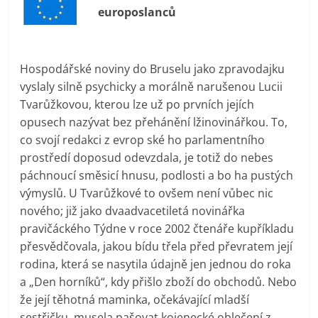
prospívá?
europoslanců
Hospodářské noviny do Bruselu jako zpravodajku
vyslaly silně psychicky a morálně narušenou Lucii
Tvarůžkovou, kterou lze už po prvních jejích
opusech nazývat bez přehánění lžinovinářkou. To,
co svojí redakci z evrop ské ho parlamentního
prostředí doposud odevzdala, je totiž do nebes
páchnoucí směsicí hnusu, podlosti a bo ha pustých
výmyslů. U Tvarůžkové to ovšem není vůbec nic
nového; již jako dvaadvacetiletá novinářka
pravičáckého Týdne v roce 2002 čtenáře kupříkladu
přesvědčovala, jakou bídu třela před převratem její
rodina, která se nasytila údajně jen jednou do roka
a „Den horníků“, kdy přišlo zboží do obchodů. Nebo
že její těhotná maminka, očekávající mladší
sestřičku, musela pašovat kojenecké oblečení z