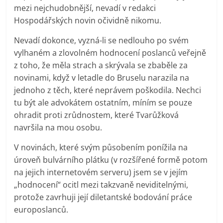
mezi nejchudobnější, nevadí v redakci
Hospodářských novin očividně nikomu.
Nevadí dokonce, vyzná-li se nedlouho po svém
vylhaném a zlovolném hodnocení poslanců veřejně
z toho, že měla strach a skrývala se zbaběle za
novinami, když v letadle do Bruselu narazila na
jednoho z těch, které neprávem poškodila. Nechci
tu být ale advokátem ostatním, míním se pouze
ohradit proti zrůdnostem, které Tvarůžková
navršila na mou osobu.
V novinách, které svým působením ponížila na
úroveň bulvárního plátku (v rozšířené formě potom
na jejich internetovém serveru) jsem se v jejím
„hodnocení“ ocitl mezi takzvaně neviditelnými,
protože zavrhuji její diletantské bodování práce
europoslanců.