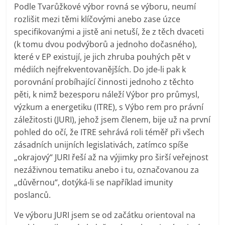
Podle Tvarůžkové výbor rovná se výboru, neumí
rozlišit mezi těmi klíčovými anebo zase úzce
specifikovanými a jistě ani netuší, že z těch dvaceti
(k tomu dvou podvýborů a jednoho dočasného),
které v EP existují, je jich zhruba pouhých pět v
médiích nejfrekventovanějších. Do jde-li pak k
porovnání probíhající činnosti jednoho z těchto
pěti, k nimž bezesporu náleží Výbor pro průmysl,
výzkum a energetiku (ITRE), s Výbo rem pro právní
záležitosti (JURI), jehož jsem členem, bije už na první
pohled do očí, že ITRE sehrává roli téměř při všech
zásadních unijních legislativách, zatímco spíše
„okrajový“ JURI řeší až na výjimky pro širší veřejnost
nezáživnou tematiku anebo i tu, označovanou za
„důvěrnou“, dotýká-li se například imunity
poslanců.
Ve výboru JURI jsem se od začátku orientoval na