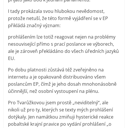
I tady prokázala svou hlubokou nevědomost,
protože netuší, že této formě vyjádření se v EP
přikládá značný význam:
prohlášením lze totiž reagovat nejen na problémy
nesouvisející přímo s prací poslance ve výborech,
ale je zároveň překládáno do všech úředních jazyků
EU.
Po dobu platnosti zůstává též zveřejněno na
internetu a je opakovaně distribuováno všem
poslancům EP, čímž je jeho dosah mnohonásobně
účinnější, než osobní vystoupení na plénu.
Pro Tvarůžkovou jsem prostě „neviditelný“, ale
nikoli už pro ty, kterých se texty mých prohlášení
dotýkaly. Jen namátkou zmiňuji hysterické reakce
pobaltské krajní pravice po vydání prohlášení „o