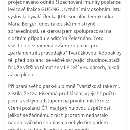
projednáváno odnětí či zachování imunity poslance
levicové frakce GUE/NGL. Uznání mi v osobním listu
vyslovila bývalá členka JURI, sociální demokratka
Maria Berger, dnes rakouská ministryně
spravedlnosti, se kterou jsem spolupracoval na
složitém případu Vladimíra Železného. Toto
všechno neznamená ovšem zhola nic pro
„parlamentní zpravodajku“ Tvarůžkovou. Kdopak by
té, před poslanci se věčně skrývající chudince, stačil
říci, že většina témat se v EP řeší v kuloárech, nikoli
až na plénu.
Při psaní svého paskvilu o mně Tvarůžková také mj.
zjistila, že tzv. Písemná prohlášení, v jejichž počtu
jsem s velkým odstupem na prvním místě mezi
všemi poslanci ČR, mají prý nulovou úspěšnost,
jelikož se žádnému z nich prozatím nedostalo
nadpolovičního souhlasu a nebylo tím pádem
přijato jako bod k jednání parlamentu.