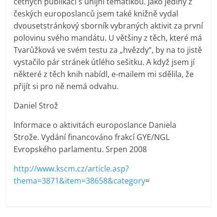
četných publikací s unijní tematikou. Jako jediný z
českých europoslanců jsem také knižně vydal
dvousetstránkový sborník vybraných aktivit za první
polovinu svého mandátu. U většiny z těch, které má
Tvarůžková ve svém testu za „hvězdy“, by na to jistě
vystačilo pár stránek útlého sešitku. A když jsem jí
některé z těch knih nabídl, e-mailem mi sdělila, že
přijít si pro ně nemá odvahu.
Daniel Strož
Informace o aktivitách europoslance Daniela
Strože. Vydání financováno frakcí GYE/NGL
Evropského parlamentu. Srpen 2008
http://www.kscm.cz/article.asp?
thema=3871&item=38658&category
=