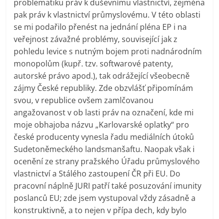
problematiku práv k duševnímu vlastnictví, zejména
pak práv k vlastnictví průmyslovému. V této oblasti
se mi podařilo přenést na jednání pléna EP i na
veřejnost závažné problémy, související jak z
pohledu levice s nutným bojem proti nadnárodním
monopolům (kupř. tzv. softwarové patenty,
autorské právo apod.), tak odrážející všeobecně
zájmy České republiky. Zde obzvlášť připomínám
svou, v republice ovšem zamlčovanou
angažovanost v ob lasti práv na označení, kde mi
moje obhajoba názvu „Karlovarské oplatky“ pro
české producenty vynesla řadu mediálních útoků
Sudetoněmeckého landsmanšaftu. Naopak však i
ocenění ze strany pražského Úřadu průmyslového
vlastnictví a Stálého zastoupení ČR při EU. Do
pracovní náplně JURI patří také posuzování imunity
poslanců EU; zde jsem vystupoval vždy zásadně a
konstruktivně, a to nejen v přípa dech, kdy bylo