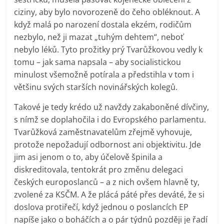
ciziny, aby bylo novorozeně do čeho obléknout. A
když malá po narození dostala ekzém, rodičům
nezbylo, než ji mazat „tuhým dehtem“, neboť
nebylo léků. Tyto prožitky prý Tvarůžkovou vedly k
tomu – jak sama napsala – aby socialistickou
minulost všemožně potírala a předstihla v tom i
většinu svých starších novinářských kolegů.
Takové je tedy krédo už navždy zakaboněné dívčiny,
s nímž se doplahočila i do Evropského parlamentu.
Tvarůžková zaměstnavatelům zřejmě vyhovuje,
protože nepožadují odbornost ani objektivitu. Jde
jim asi jenom o to, aby účelově špinila a
diskreditovala, tentokrát pro změnu delegaci
českých europoslanců – a z nich ovšem hlavně ty,
zvolené za KSČM. A že plácá páté přes deváté, že si
doslova protiřečí, když jednou o poslancích EP
napíše jako o boháčích a o pár týdnů později je řadí