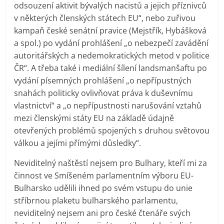
odsouzení aktivit bývalých nacistů a jejich příznivců
v některých členských státech EU“, nebo zuřivou
kampaň české senátní pravice (Mejstřík, Hybášková
a spol.) po vydání prohlášení „o nebezpečí zavádění
autoritářských a nedemokratických metod v politice
ČR“. A třeba také i mediální šílení landsmanšaftu po
vydání písemných prohlášení „o nepřípustných
snahách politicky ovlivňovat práva k duševnímu
vlastnictví“ a „o nepřípustnosti narušování vztahů
mezi členskými státy EU na základě údajně
otevřených problémů spojených s druhou světovou
válkou a jejími přímými důsledky“.
Neviditelný naštěstí nejsem pro Bulhary, kteří mi za
činnost ve Smíšeném parlamentním výboru EU-
Bulharsko udělili ihned po svém vstupu do unie
stříbrnou plaketu bulharského parlamentu,
neviditelný nejsem ani pro české čtenáře svých