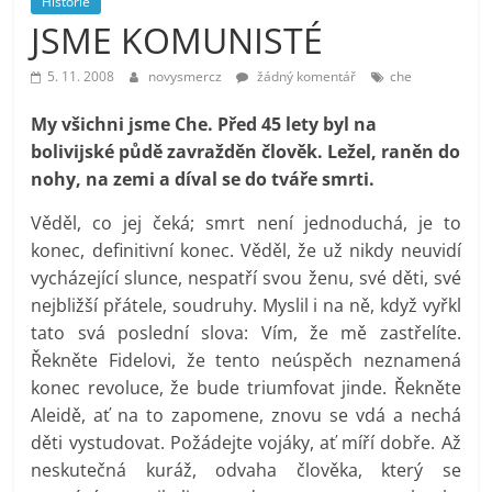
Historie
prospívá?
JSME KOMUNISTÉ
5. 11. 2008
novysmercz
žádný komentář
che
My všichni jsme Che.
Před 45 lety byl na
bolivijské půdě zavražděn člověk. Ležel, raněn do
nohy, na zemi a díval se do tváře smrti.
Věděl, co jej čeká; smrt není jednoduchá, je to
konec, definitivní konec. Věděl, že už nikdy neuvidí
vycházející slunce, nespatří svou ženu, své děti, své
nejbližší přátele, soudruhy. Myslil i na ně, když vyřkl
tato svá poslední slova: Vím, že mě zastřelíte.
Řekněte Fidelovi, že tento neúspěch neznamená
konec revoluce, že bude triumfovat jinde. Řekněte
Aleidě, ať na to zapomene, znovu se vdá a nechá
děti vystudovat. Požádejte vojáky, ať míří dobře. Až
neskutečná kuráž, odvaha člověka, který se