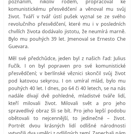
poznáním, nikoliv rodem, propracoval ke
komunistickému přesvědčení a věnoval mu svůj
život. Tváří v tvář ústí pušek vyznal se ze svého
revolučního přesvědčení, které mu i v posledních
chvílích života dodávalo jistotu, že neumírá marně.
Bylo mu pouhých 39 let. Jmenoval se Ernesto Che
Guevara.
Měl své předchůdce, jeden byl z našich řad: Julius
Fučík. I on byl popraven pro své komunistické
přesvědčení; v berlínské věznici skončil svůj život
pod katovou sekyrou. I on umíral mlád, bylo mu
pouhých 40 let. I dnes, po 64 či 40 letech, se na nás
nadále dívají dvě pohledné, mladistvé tváře lidí,
kteří milovali život. Milovali svět a pro jeho
spravedlivý obraz šli se bít. Pro jeho lepší podobu
obětovali to nejcennější, to jedinečné – život.
Portrét dvou krásných lidí odlišné národnosti
vytvořili dva umělci z odlišných zemí. Zanechali nám