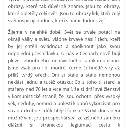
obrazy, které tak důvěrně známe. Jsou to obrazy,
které obletěly celý svět. Jsou to obrazy lidí, kteří celý
svět inspirují dodnes, kteří s námi dodnes žijí.
Žijeme v nelehké době. Svět se trvale potácí na
okraji války a světu vládne krvavé násilí těch, kteří
by jej chtěli ovládnout a spolknout jako svou
odpolední přesnídávku. U nás v Čechách nově bují
plevel zhoubného nenávistného antikomunismu.
Jsme však pro lidi modré, černé či hnědé víry až
příliš tvrdý ořech. Oni si stále a stále nemohou
neklást jednu a tutéž otázku: Co z toho ti starci a
stařeny nad 70 let a více mají, že si drží své členství
v komunistické straně, že jsou ochotni přes vysoký
věk, neduhy, nemoci a bolesti kloubů vykonávat pro
stranu drobné i důležitější funkce? Vždyť dnes není
možné vinit je z prospěchářství, ze zištného záměru
dláždit si stranickou legitimací cestu k