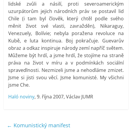
lidské zvůli a násilí, proti severoamerickým
uzurpátorům jejich národních práv se postavil lid
Chile (i tam byl člověk, který chtěl podle svého
měnit život své vlasti, zavražděn), Nikaraguy,
Venezuely, Bolívie; nebyla poražena revoluce na
Kubě, e luta kontinua. Boj pokračuje. Guevarův
obraz a odkaz inspiruje národy zemí napříč světem.
Můžeme být hrdí, a jsme hrdí, že stojíme na straně
práva na život v míru a v podmínkách sociální
spravedlnosti. Nezmizeli jsme a nehodláme zmizet.
Jsme si jisti svou věcí. Jsme komunisté. My všichni
jsme Che.
Haló noviny
, 9. října 2007, Václav JUMR
←
Komunistický manifest