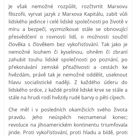
Je však nemožné rozpůlit, rozčtvrtit Marxovu
filozofii, vyrvat jazyk z Marxova Kapitálu, zabít vůli
lidského jedince i celé lidské společnosti po životě v
míru a bezpečí, vyzmizíkovat stále se obnovující
přesvědčení o rovnosti lidí, o možnosti soužití
člověka s člověkem bez vykořisťování. Tak jako je
nemožné louhem či kyselinou, ohněm či zbraní
zahubit touhu lidské společnosti po poznání, po
překonávání zemské přitažlivosti a cestách ke
hvězdám, právě tak je nemožné oddělit, useknout
hlavu socialistické naději. Z každého úderu do
lidského srdce, z každé prolité lidské krve se stále a
stále na hrudi rodí hvězdy rudé barvy o pěti cípech.
Che měl i v posledních okamžicích svého života
pravdu. Jeho neúspěch neznamenal konec;
revoluce na jihoamerickém kontinentu triumfovala
jinde. Proti vykořisťování, proti hladu a bídě, proti