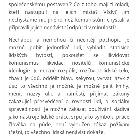
společenskému postavení? Co z toho mají ti mladí,
kteří nastupují na jejich místa? Vždyť jim
nechystáme nic jiného než komunistům chystali a
připravili jejich nenávistní odpůrci v minulosti?
Nechápou a nemohou či nechtějí pochopit. Je
možné pobít jednotlivé lidi, vyhladit statisíce
lidských bytostí, pokoušet se likvidovat
komunismus likvidací nositelů komunistické
ideologie. Je možné rozpůlit, rozčtvrtit lidské tělo,
zbavit je údů, oddělit hlavu sekyrou, vyrvat jazyk z
úst; to všechno je možné. Je možné pálit knihy,
měnit názvy ulic a náměstí, přijímat zákony
zakazující přesvědčení o rovnosti lidí, o sociální
spravedlnosti. Je možné zakázat používání kladiva
jako nástroje lidské práce, srpu jako symbolu práce
člověka na půdě, není vyloučen zákaz požívání
třešní, to všechno lidská nenávist dokáže.