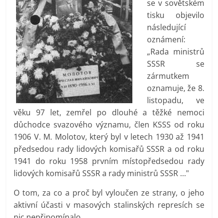
se v sovětském
tisku objevilo
následující
oznámení:
„Rada ministrů
SSSR se
zármutkem
oznamuje, že 8.
listopadu, ve
věku 97 let, zemřel po dlouhé a těžké nemoci
důchodce svazového významu, člen KSSS od roku
1906 V. M. Molotov, který byl v letech 1930 až 1941
předsedou rady lidových komisařů SSSR a od roku
1941 do roku 1958 prvním místopředsedou rady
lidových komisařů SSSR a rady ministrů SSSR …"
O tom, za co a proč byl vyloučen ze strany, o jeho
aktivní účasti v masových stalinských represích se
nic nepřipomínalo.