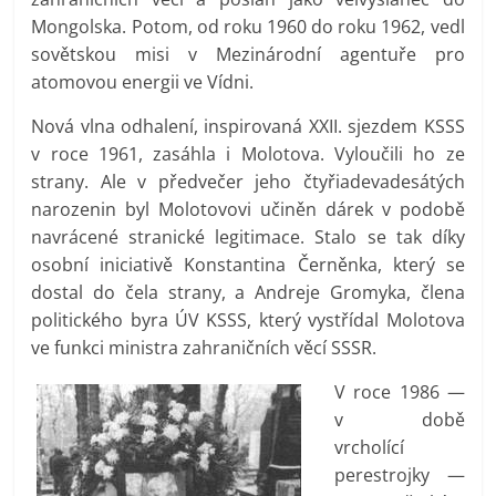
Mongolska. Potom, od roku 1960 do roku 1962, vedl
sovětskou misi v Mezinárodní agentuře pro
atomovou energii ve Vídni.
Nová vlna odhalení, inspirovaná XXII. sjezdem KSSS
v roce 1961, zasáhla i Molotova. Vyloučili ho ze
strany. Ale v předvečer jeho čtyřiadevadesátých
narozenin byl Molotovovi učiněn dárek v podobě
navrácené stranické legitimace. Stalo se tak díky
osobní iniciativě Konstantina Černěnka, který se
dostal do čela strany, a Andreje Gromyka, člena
politického byra ÚV KSSS, který vystřídal Molotova
ve funkci ministra zahraničních věcí SSSR.
V roce 1986 —
v době
vrcholící
perestrojky —