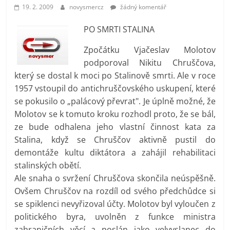
prospívá?
19. 2. 2009
novysmercz
žádný komentář
PO SMRTI STALINA
Zpočátku Vjačeslav Molotov
podporoval Nikitu Chruščova,
který se dostal k moci po Stalinově smrti. Ale v roce
1957 vstoupil do antichruščovského uskupení, které
se pokusilo o „palácový převrat". Je úplně možné, že
Molotov se k tomuto kroku rozhodl proto, že se bál,
ze bude odhalena jeho vlastní činnost kata za
Stalina, když se Chruščov aktivně pustil do
demontáže kultu diktátora a zahájil rehabilitaci
stalinských obětí.
Ale snaha o svržení Chruščova skončila neúspěšně.
Ovšem Chruščov na rozdíl od svého předchůdce si
se spiklenci nevyřizoval účty. Molotov byl vyloučen z
politického byra, uvolněn z funkce ministra
zahraničních věcí a poslán jako velvyslanec do