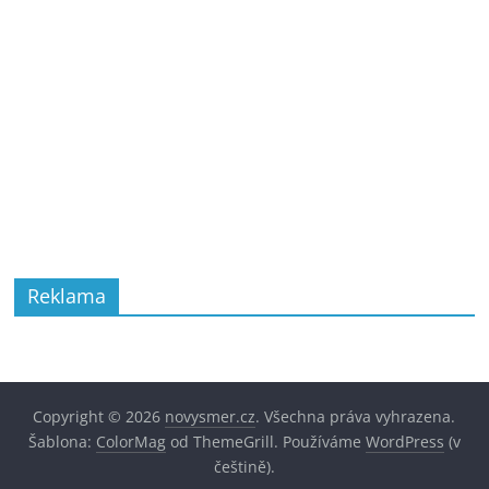
Reklama
Copyright © 2026
novysmer.cz
. Všechna práva vyhrazena.
Šablona:
ColorMag
od ThemeGrill. Používáme
WordPress
(v
češtině).