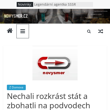
Přeskočit
Novinky:
Legendární agentka SSSR
na
Jak to bylo v Oděse
novysmer.cz
Nová Chatyň – jak to bylo s
obsah
masakrem v Oděse
Lenin – německý špión?
Zamlčovaná
Kdo vraždil v Kupjansku
historie,
neoblíbená
pravda,
ovládaná
média.
Neslušnost
a
upadající
morálka.
Ptáme
Z Domova
se
Nechali rozkrást stát a
komu
to
zbohatli na podvodech
vlastně