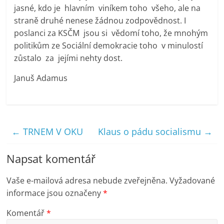
jasné, kdo je hlavním viníkem toho všeho, ale na
straně druhé nenese žádnou zodpovědnost. I
poslanci za KSČM jsou si vědomí toho, že mnohým
politikům ze Sociální demokracie toho v minulostí
zůstalo za jejími nehty dost.
Januš Adamus
←
TRNEM V OKU
Klaus o pádu socialismu
→
Napsat komentář
Vaše e-mailová adresa nebude zveřejněna.
Vyžadované
informace jsou označeny
*
Komentář
*