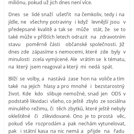
miliónu, pokud už jich dnes není více.
Dnes se lidé snaží ušetřit na čemkoliv, tedy i na
jídle, ne všechny potraviny i když levnější jsou v
předepsané kvalitě a tak se může stát, že se to
také může v příštích letech odrazit na zdravotním
stavu poměrně části občanské společnosti. Již
dnes zde zápasíme s nemocemi, které zde byly v
minulosti zcela vymýcené. Ale vrátím se k tématu,
na který jsem reagoval a který mi nedá spát.
Blíží se volby, a nastává zase hon na voliče a tím
také na jejich hlasy a pro mnohé i bezstarostný
život. Kde kdo slibuje nemožné, snad jen ODS v
podstatě likvidaci všeho, co ještě zbylo ze sociálna
minulého režimu, či těch zbytků, které ještě nebyly
okleštěné či zlikvidované. Ono je to prostá věc,
pokud vše rozprodám a pak nechám vytunelovat,
pak i státní kasa na nic nemá a přijde na řadu