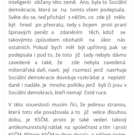
inteligenti občany této země. Ano, byla to Sociální
demokracie, která se na tomto všem podepsala.
Světe div se, teď přichází s něčím, co zde již mělo
být hned po převratu, tedy s bojem proti praní
špinavých peněz a zdaněním těch, kdož se
takovýmto způsobem obohatili na úkor nás
ostatních. Pokud bych měl být upřímný, pak se
podepsala i pod to, že toto již tady nebylo dávno
zavedené a také, že zde nebyla zavedená
milionářská daň, navíc její rozmezí, jenž navrhuje
Sociální demokracie dovoluje rozkrádat a neplatit
daně i nadále. Je mnoho politiku jenž byli či jsou v
Sociální demokracii, kteří nemají čisté ruce.
V této souvislosti musím říci, že jedinou stranou,
která toto vše považovala a to již velice dlouhou
dobu, je KSČM, proto je také veden takový
antikomunistický nátlak na společnost a tím i proti
KSČM. Přitom KSČM je dnes docela o něčem jiném,