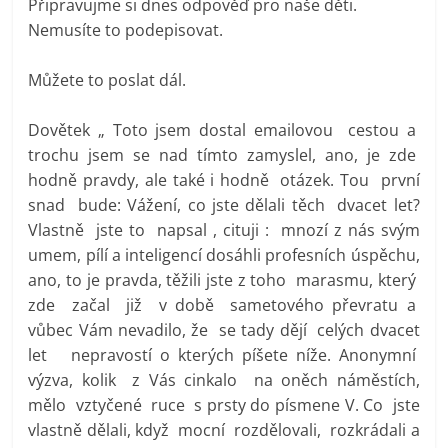
Připravujme si dnes odpověď pro naše děti.
Nemusíte to podepisovat.
Můžete to poslat dál.
Dovětek „ Toto jsem dostal emailovou cestou a
trochu jsem se nad tímto zamyslel, ano, je zde
hodně pravdy, ale také i hodně otázek. Tou první
snad bude: Vážení, co jste dělali těch dvacet let?
Vlastně jste to napsal , cituji : mnozí z nás svým
umem, pílí a inteligencí dosáhli profesních úspěchu,
ano, to je pravda, těžili jste z toho marasmu, který
zde začal již v době sametového převratu a
vůbec Vám nevadilo, že se tady dějí celých dvacet
let nepravostí o kterých píšete níže. Anonymní
výzva, kolik z Vás cinkalo na oněch náměstích,
mělo vztyčené ruce s prsty do písmene V. Co jste
vlastně dělali, když mocní rozdělovali, rozkrádali a