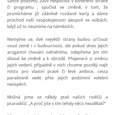
Šance podzimu 2009 nespočívá v konkrétní straně
či programu ; spočívá ve změně, v tom, že
promícháme již zdánlivě rozdané karty a dáme
průchod naší nespokojenosti alespoň ve volbách,
když už to neumíme na náměstích.
Nemylme se, dvě největší strany budou určovat
osud země i v budoucnosti, ale pokud dnes jejich
arogantní chování odměníme, odepřeme jim tím
důvod ke změně a k obrodě. Přejeme-li si změnu
jejich vedení, případně v nich chceme později najít
místo pro vlastní pravé či levé ambice, cesta
paradoxně vede přes jejich podzimní volební
neúspěch.
Možná jsme se někdy ptali našich rodičů a
prarodičů: „A proč jste s tím tehdy něco neudělali?“