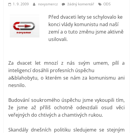
prospívá?
1. 9. 2009
novysmercz
žádný komentář
ODS
Před dvaceti lety se schylovalo ke
konci vlády komunistu nad naší
zemí a o tuto změnu jsme aktivně
usilovali.
Za dvacet let mnozí z nás svým umem, pílí a
inteligencí dosáhli profesních úspěchu
a&blahobytu, o kterém se nám za komunismu ani
nesnilo.
Budování soukromého úspěchu jsme vykoupili tím,
že jsme až příliš ochotně odevzdali osud věci
veřejných do chtivých a chamtivých rukou.
Skandály dnešních politiku sledujeme se stejným