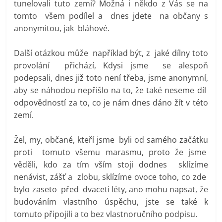
tunelovali tuto zemi? Možná i někdo z Vás se na
tomto všem podílel a dnes jdete na občany s
anonymitou, jak bláhové.
Další otázkou může například být, z jaké dílny toto
provolání přichází, Kdysi jsme se alespoň
podepsali, dnes již toto není třeba, jsme anonymní,
aby se náhodou nepřišlo na to, že také neseme díl
odpovědností za to, co je nám dnes dáno žít v této
zemí.
Žel, my, občané, kteří jsme byli od samého začátku
proti tomuto všemu marasmu, proto že jsme
věděli, kdo za tím vším stoji dodnes sklízíme
nenávist, zášť a zlobu, sklízíme ovoce toho, co zde
bylo zaseto před dvaceti léty, ano mohu napsat, že
budováním vlastního úspěchu, jste se také k
tomuto připojili a to bez vlastnoručního podpisu.