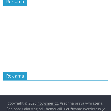
Reklama
Reklama
Copyright © 2026
novysmer.cz
. Všechna práva vyhrazena.
Šablona:
ColorMag
od ThemeGrill. Používáme
WordPress
(v