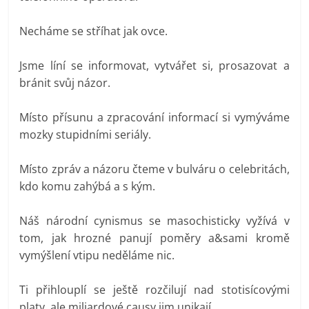
Necháme se stříhat jak ovce.
Jsme líní se informovat, vytvářet si, prosazovat a
bránit svůj názor.
Místo přísunu a zpracování informací si vymýváme
mozky stupidními seriály.
Místo zpráv a názoru čteme v bulváru o celebritách,
kdo komu zahýbá a s kým.
Náš národní cynismus se masochisticky vyžívá v
tom, jak hrozné panují poměry a&sami kromě
vymýšlení vtipu neděláme nic.
Ti přihlouplí se ještě rozčilují nad stotisícovými
platy, ale miliardové causy jim unikají.