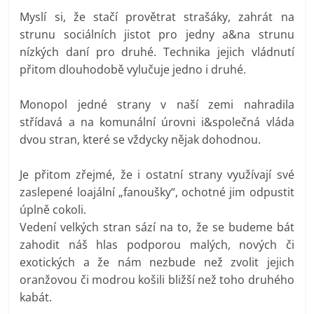
Myslí si, že stačí provětrat strašáky, zahrát na
strunu sociálních jistot pro jedny a&na strunu
nízkých daní pro druhé. Technika jejich vládnutí
přitom dlouhodobě vylučuje jedno i druhé.
Monopol jedné strany v naší zemi nahradila
střídavá a na komunální úrovni i&společná vláda
dvou stran, které se vždycky nějak dohodnou.
Je přitom zřejmé, že i ostatní strany využívají své
zaslepené loajální „fanoušky“, ochotné jim odpustit
úplně cokoli.
Vedení velkých stran sází na to, že se budeme bát
zahodit náš hlas podporou malých, nových či
exotických a že nám nezbude než zvolit jejich
oranžovou či modrou košili bližší než toho druhého
kabát.