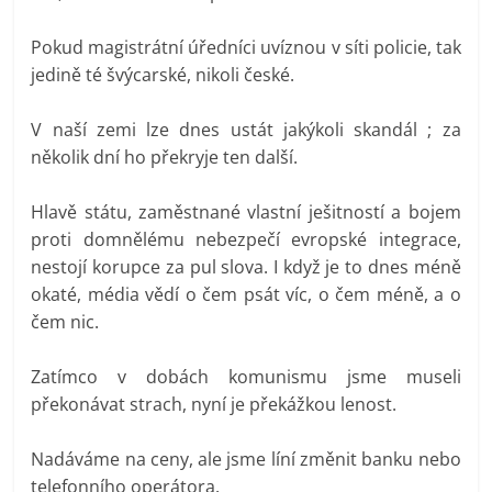
Pokud magistrátní úředníci uvíznou v síti policie, tak
jedině té švýcarské, nikoli české.
V naší zemi lze dnes ustát jakýkoli skandál ; za
několik dní ho překryje ten další.
Hlavě státu, zaměstnané vlastní ješitností a bojem
proti domnělému nebezpečí evropské integrace,
nestojí korupce za pul slova. I když je to dnes méně
okaté, média vědí o čem psát víc, o čem méně, a o
čem nic.
Zatímco v dobách komunismu jsme museli
překonávat strach, nyní je překážkou lenost.
Nadáváme na ceny, ale jsme líní změnit banku nebo
telefonního operátora.