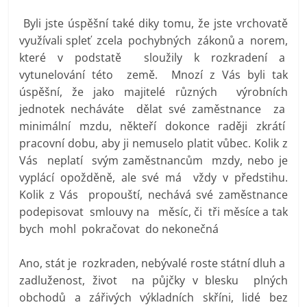
Byli jste úspěšní také diky tomu, že jste vrchovatě
využívali spleť zcela pochybných zákonů a norem,
které v podstatě sloužily k rozkradení a
vytunelování této země. Mnozí z Vás byli tak
úspěšní, že jako majitelé různých výrobních
jednotek necháváte dělat své zaměstnance za
minimální mzdu, někteří dokonce raději zkrátí
pracovní dobu, aby ji nemuselo platit vůbec. Kolik z
Vás neplatí svým zaměstnancům mzdy, nebo je
vyplácí opožděně, ale své má vždy v předstihu.
Kolik z Vás propouští, nechává své zaměstnance
podepisovat smlouvy na měsíc, či tři měsíce a tak
bych mohl pokračovat do nekonečná
Ano, stát je rozkraden, nebývalé roste státní dluh a
zadluženost, život na půjčky v blesku plných
obchodů a zářivých výkladních skříni, lidé bez