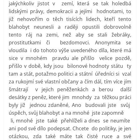
jakýchkoliv jistot v zemí, která se tak holedbá
lidskými právy, demokracii a jejími hodnotami, to
již nehovořím o těch tisících lidech, kteří tento
blahobyt neunesli a raději opustili dobrovolně
tento ráj na zemi, než aby se stali žebráky,
prostitutkami či bezdomovci. Anonymita se
vloudila i do tohoto výše uvedeného díla, které má
sice v mnohém pravdu ale přišlo velice pozdě,
přišlo v době, kdy jsou bilonové hodnoty státu ty
tam a stát, potažmo politici a státní úředníci si vzal
za rukojmí své vlastní občany a čím dál, tím více jím
šmátrají v jejich peněženkách a berou další
desátky z peněz, které jim mnohdy za těžkou práci
byly již jednou zdaněné, Ano budovali jste svůj
úspěch, svůj blahobyt a na mnohé jste zapomně
li, mnohé jste také přehlíželi a dnes se neumíte
ani pod své dílo podepsat. Chcete do politiky, je jen
otázkou, zda také máte tak čisté ruce a své