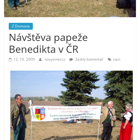
prospívá?
Z Domova
Návštěva papeže
Benedikta v ČR
12. 10. 2009
novysmercz
žádný komentář
naci