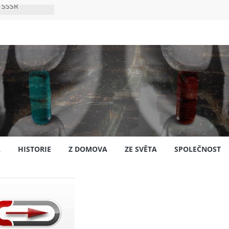
 SSSR
 bylo s
ión?
nsku
A
HISTORIE
Z DOMOVA
ZE SVĚTA
SPOLEČNOST