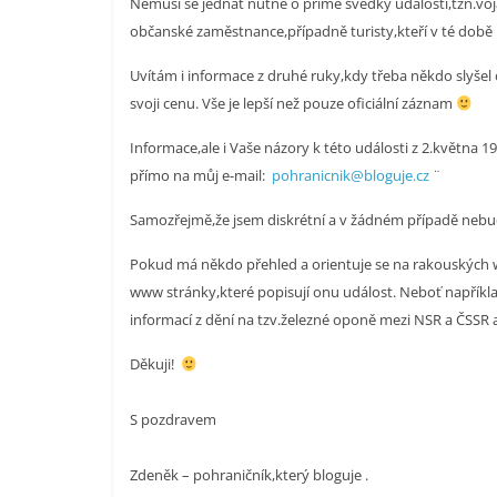
Nemusí se jednat nutně o přímé svědky události,tzn.voj
občanské zaměstnance,případně turisty,kteří v té době
Uvítám i informace z druhé ruky,kdy třeba někdo slyšel
svoji cenu. Vše je lepší než pouze oficiální záznam
Informace,ale i Vaše názory k této události z 2.května
přímo na můj e-mail:
pohranicnik@bloguje.cz
¨
Samozřejmě,že jsem diskrétní a v žádném případě nebudu
Pokud má někdo přehled a orientuje se na rakouských 
www stránky,které popisují onu událost. Neboť napří
informací z dění na tzv.železné oponě mezi NSR a ČSSR 
Děkuji!
S pozdravem
Zdeněk – pohraničník,který bloguje .