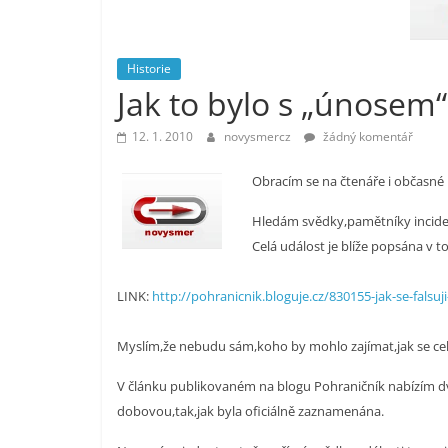
vlastně
prospívá?
Historie
Jak to bylo s „únosem“
12. 1. 2010
novysmercz
žádný komentář
Obracím se na čtenáře i občasné 
Hledám svědky,pamětníky inciden
Celá událost je blíže popsána v t
LINK:
http://pohranicnik.bloguje.cz/830155-jak-se-falsuj
Myslím,že nebudu sám,koho by mohlo zajímat,jak se celá
V článku publikovaném na blogu Pohraničník nabízím dv
dobovou,tak,jak byla oficiálně zaznamenána.