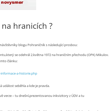
 na hranicích ?
návštěvníky blogu Pohraničník s následující prosbou:
tu,který se odehrál 2.května 1972 na hraničním přechodu (OPK) Mikulov.
omto článku:
i-informace-a-historie.php
 událost seběhla a kde je pravda.
ě verze – tu dnešní,prezentovanou inkvizitory z ÚDV a tu