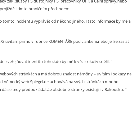
áky zákl.služby PS,důstojníky PS, pracovníky OPK a Celní správy,nebo
 projížděli tímto hraničním přechodem.
 o tomto incidentu vyprávět od někoho jiného. I tato informace by měla
 1972 uvítám přímo v rubrice KOMENTÁŘE pod článkem,nebo je lze zaslat
 zveřejňovat identitu toho,kdo by mě k věci cokoliv sdělil. ¨
webových stránkách a má dobrou znalost němčiny – uvítám i odkazy na
klad německý web Spiegel.de uchovává na svých stránkách mnoho
a dá se tedy předpokládat,že obdobné stránky existují i v Rakousku. ¨