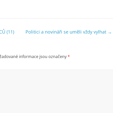
Ů (11)
Politici a novináři se uměli vždy vylhat
→
žadované informace jsou označeny
*