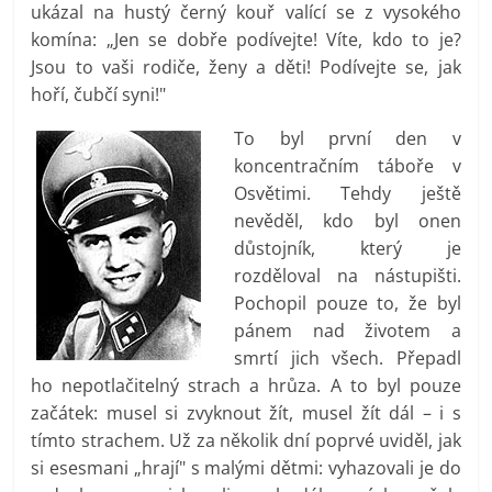
ukázal na hustý černý kouř valící se z vysokého
komína: „Jen se dobře podívejte! Víte, kdo to je?
Jsou to vaši rodiče, ženy a děti! Podívejte se, jak
hoří, čubčí syni!"
To byl první den v
koncentračním táboře v
Osvětimi. Tehdy ještě
nevěděl, kdo byl onen
důstojník, který je
rozděloval na nástupišti.
Pochopil pouze to, že byl
pánem nad životem a
smrtí jich všech. Přepadl
ho nepotlačitelný strach a hrůza. A to byl pouze
začátek: musel si zvyknout žít, musel žít dál – i s
tímto strachem. Už za několik dní poprvé uviděl, jak
si esesmani „hrají" s malými dětmi: vyhazovali je do