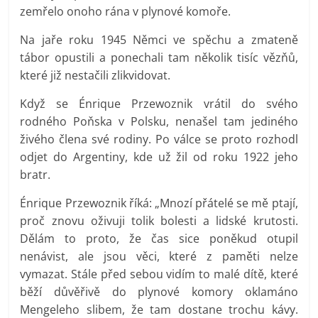
zemřelo onoho rána v plynové komoře.
Na jaře roku 1945 Němci ve spěchu a zmateně
tábor opustili a ponechali tam několik tisíc vězňů,
které již nestačili zlikvidovat.
Když se Énrique Przewoznik vrátil do svého
rodného Poňska v Polsku, nenašel tam jediného
živého člena své rodiny. Po válce se proto rozhodl
odjet do Argentiny, kde už žil od roku 1922 jeho
bratr.
Énrique Przewoznik říká: „Mnozí přátelé se mě ptají,
proč znovu oživuji tolik bolesti a lidské krutosti.
Dělám to proto, že čas sice poněkud otupil
nenávist, ale jsou věci, které z paměti nelze
vymazat. Stále před sebou vidím to malé dítě, které
běží důvěřivě do plynové komory oklamáno
Mengeleho slibem, že tam dostane trochu kávy.