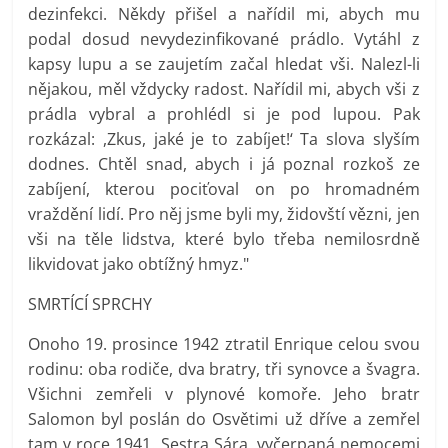
dezinfekci. Někdy přišel a nařídil mi, abych mu
podal dosud nevydezinfikované prádlo. Vytáhl z
kapsy lupu a se zaujetím začal hledat vši. Nalezl-li
nějakou, měl vždycky radost. Nařídil mi, abych vši z
prádla vybral a prohlédl si je pod lupou. Pak
rozkázal: ,Zkus, jaké je to zabíjet!‘ Ta slova slyším
dodnes. Chtěl snad, abych i já poznal rozkoš ze
zabíjení, kterou pociťoval on po hromadném
vraždění lidí. Pro něj jsme byli my, židovští vězni, jen
vši na těle lidstva, které bylo třeba nemilosrdně
likvidovat jako obtížný hmyz."
SMRTÍCÍ SPRCHY
Onoho 19. prosince 1942 ztratil Enrique celou svou
rodinu: oba rodiče, dva bratry, tři synovce a švagra.
Všichni zemřeli v plynové komoře. Jeho bratr
Salomon byl poslán do Osvětimi už dříve a zemřel
tam v roce 1941. Sestra Sára, vyčerpaná nemocemi