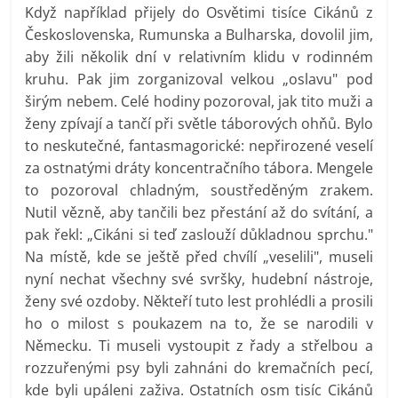
Když například přijely do Osvětimi tisíce Cikánů z
Československa, Rumunska a Bulharska, dovolil jim,
aby žili několik dní v relativním klidu v rodinném
kruhu. Pak jim zorganizoval velkou „oslavu" pod
širým nebem. Celé hodiny pozoroval, jak tito muži a
ženy zpívají a tančí při světle táborových ohňů. Bylo
to neskutečné, fantasmagorické: nepřirozené veselí
za ostnatými dráty koncentračního tábora. Mengele
to pozoroval chladným, soustředěným zrakem.
Nutil vězně, aby tančili bez přestání až do svítání, a
pak řekl: „Cikáni si teď zaslouží důkladnou sprchu."
Na místě, kde se ještě před chvílí „veselili", museli
nyní nechat všechny své svršky, hudební nástroje,
ženy své ozdoby. Někteří tuto lest prohlédli a prosili
ho o milost s poukazem na to, že se narodili v
Německu. Ti museli vystoupit z řady a střelbou a
rozzuřenými psy byli zahnáni do kremačních pecí,
kde byli upáleni zaživa. Ostatních osm tisíc Cikánů