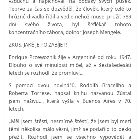
vzduchu a napichovali na bodáky svých pušek.
Teprve za čas se dozvěděl, že člověk, který celé to
hrůzné divadlo řídil a vedle něhož musel prožít 789
dní svého života, byl šéflékař tohoto
koncentračního tábora, doktor Joseph Mengele.
ZKUS, JAKÉ JE TO ZABÍJET!
Enrique Przewoznik žije v Argentině od roku 1947.
Dlouho o své minulosti mlčel, až v šestašedesáti
letech se rozhodl, že promluví…
S pomocí dvou novinářů, Rodolfa Braceliho a
Roberta Torrese, napsal knihu nazvanou Zůstal
jsem naživu…, která vyšla v Buenos Aires v 70.
letech.
„Měl jsem štěstí, nesmírné štěstí, že jsem byl mezi
těmi několika málo vězni, jimž se podařilo to peklo
přežít. Rozhodl jsem se všechno vypovědět a