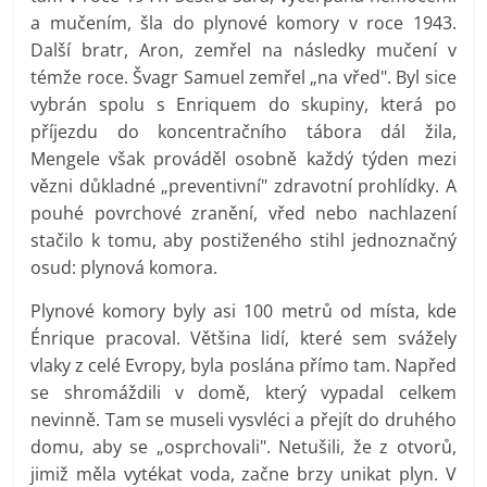
a mučením, šla do plynové komory v roce 1943.
Další bratr, Aron, zemřel na následky mučení v
témže roce. Švagr Samuel zemřel „na vřed". Byl sice
vybrán spolu s Enriquem do skupiny, která po
příjezdu do koncentračního tábora dál žila,
Mengele však prováděl osobně každý týden mezi
vězni důkladné „preventivní" zdravotní prohlídky. A
pouhé povrchové zranění, vřed nebo nachlazení
stačilo k tomu, aby postiženého stihl jednoznačný
osud: plynová komora.
Plynové komory byly asi 100 metrů od místa, kde
Énrique pracoval. Většina lidí, které sem svážely
vlaky z celé Evropy, byla poslána přímo tam. Napřed
se shromáždili v domě, který vypadal celkem
nevinně. Tam se museli vysvléci a přejít do druhého
domu, aby se „osprchovali". Netušili, že z otvorů,
jimiž měla vytékat voda, začne brzy unikat plyn. V