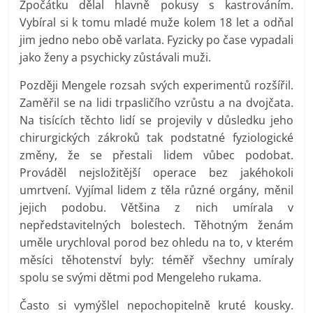
Zpočátku dělal hlavně pokusy s kastrováním.
Vybíral si k tomu mladé muže kolem 18 let a odňal
jim jedno nebo obě varlata. Fyzicky po čase vypadali
jako ženy a psychicky zůstávali muži.
Později Mengele rozsah svých experimentů rozšířil.
Zaměřil se na lidi trpasličího vzrůstu a na dvojčata.
Na tisících těchto lidí se projevily v důsledku jeho
chirurgických zákroků tak podstatné fyziologické
změny, že se přestali lidem vůbec podobat.
Prováděl nejsložitější operace bez jakéhokoli
umrtvení. Vyjímal lidem z těla různé orgány, měnil
jejich podobu. Většina z nich umírala v
nepředstavitelných bolestech. Těhotným ženám
uměle urychloval porod bez ohledu na to, v kterém
měsíci těhotenství byly: téměř všechny umíraly
spolu se svými dětmi pod Mengeleho rukama.
Často si vymýšlel nepochopitelně kruté kousky.