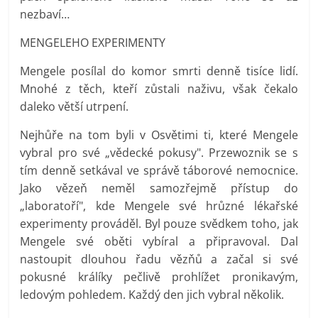
nezbaví…
MENGELEHO EXPERIMENTY
Mengele posílal do komor smrti denně tisíce lidí.
Mnohé z těch, kteří zůstali naživu, však čekalo
daleko větší utrpení.
Nejhůře na tom byli v Osvětimi ti, které Mengele
vybral pro své „vědecké pokusy". Przewoznik se s
tím denně setkával ve správě táborové nemocnice.
Jako vězeň neměl samozřejmě přístup do
„laboratoří", kde Mengele své hrůzné lékařské
experimenty prováděl. Byl pouze svědkem toho, jak
Mengele své oběti vybíral a připravoval. Dal
nastoupit dlouhou řadu vězňů a začal si své
pokusné králíky pečlivě prohlížet pronikavým,
ledovým pohledem. Každý den jich vybral několik.