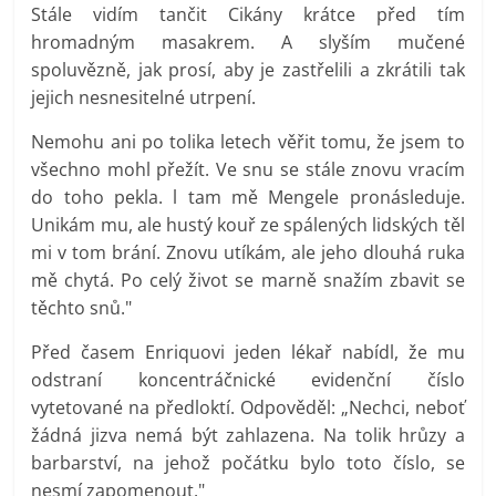
Stále vidím tančit Cikány krátce před tím
hromadným masakrem. A slyším mučené
spoluvězně, jak prosí, aby je zastřelili a zkrátili tak
jejich nesnesitelné utrpení.
Nemohu ani po tolika letech věřit tomu, že jsem to
všechno mohl přežít. Ve snu se stále znovu vracím
do toho pekla. l tam mě Mengele pronásleduje.
Unikám mu, ale hustý kouř ze spálených lidských těl
mi v tom brání. Znovu utíkám, ale jeho dlouhá ruka
mě chytá. Po celý život se marně snažím zbavit se
těchto snů."
Před časem Enriquovi jeden lékař nabídl, že mu
odstraní koncentráčnické evidenční číslo
vytetované na předloktí. Odpověděl: „Nechci, neboť
žádná jizva nemá být zahlazena. Na tolik hrůzy a
barbarství, na jehož počátku bylo toto číslo, se
nesmí zapomenout."