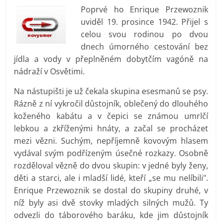
prospívá?
Poprvé ho Enrique Przewoznik
uviděl 19. prosince 1942. Přijel s
celou svou rodinou po dvou
dnech úmorného cestování bez
jídla a vody v přeplněném dobytčím vagóně na
nádraží v Osvětimi.
Na nástupišti je už čekala skupina esesmanů se psy.
Rázně z ní vykročil důstojník, oblečený do dlouhého
koženého kabátu a v čepici se známou umrlčí
lebkou a zkříženými hnáty, a začal se procházet
mezi vězni. Suchým, nepříjemně kovovým hlasem
vydával svým podřízeným úsečné rozkazy. Osobně
rozděloval vězně do dvou skupin: v jedné byly ženy,
děti a starci, ale i mladší lidé, kteří „se mu nelíbili".
Enrique Przewoznik se dostal do skupiny druhé, v
níž byly asi dvě stovky mladých silných mužů. Ty
odvezli do táborového baráku, kde jim důstojník