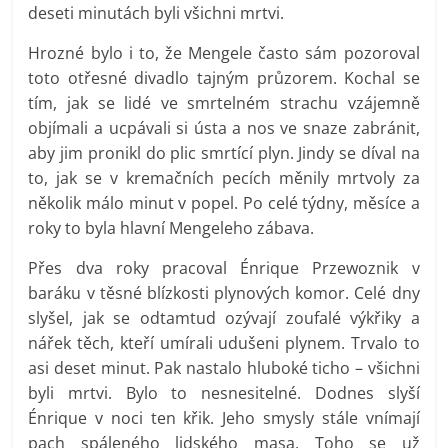
deseti minutách byli všichni mrtvi.
Hrozné bylo i to, že Mengele často sám pozoroval
toto otřesné divadlo tajným průzorem. Kochal se
tím, jak se lidé ve smrtelném strachu vzájemně
objímali a ucpávali si ústa a nos ve snaze zabránit,
aby jim pronikl do plic smrtící plyn. Jindy se díval na
to, jak se v kremačních pecích měnily mrtvoly za
několik málo minut v popel. Po celé týdny, měsíce a
roky to byla hlavní Mengeleho zábava.
Přes dva roky pracoval Énrique Przewoznik v
baráku v těsné blízkosti plynových komor. Celé dny
slyšel, jak se odtamtud ozývají zoufalé výkřiky a
nářek těch, kteří umírali udušeni plynem. Trvalo to
asi deset minut. Pak nastalo hluboké ticho – všichni
byli mrtvi. Bylo to nesnesitelné. Dodnes slyší
Énrique v noci ten křik. Jeho smysly stále vnímají
pach spáleného lidského masa. Toho se už