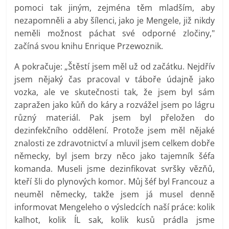
pomoci tak jiným, zejména těm mladším, aby
nezapomněli a aby šílenci, jako je Mengele, již nikdy
neměli možnost páchat své odporné zločiny,"
začíná svou knihu Enrique Przewoznik.
A pokračuje: „Štěstí jsem měl už od začátku. Nejdřív
jsem nějaký čas pracoval v táboře údajně jako
vozka, ale ve skutečnosti tak, že jsem byl sám
zapražen jako kůň do káry a rozvážel jsem po lágru
různý materiál. Pak jsem byl přeložen do
dezinfekčního oddělení. Protože jsem měl nějaké
znalosti ze zdravotnictví a mluvil jsem celkem dobře
německy, byl jsem brzy něco jako tajemník šéfa
komanda. Museli jsme dezinfikovat svršky vězňů,
kteří šli do plynových komor. Můj šéf byl Francouz a
neuměl německy, takže jsem já musel denně
informovat Mengeleho o výsledcích naší práce: kolik
kalhot, kolik ÍL sak, kolik kusů prádla jsme