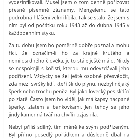
vydezinfikovali. Musel jsem o tom denně pořizovat
přesné písemné záznamy. Mengelemu se tato
podrobná hlášení velmi líbila. Tak se stalo, že jsem s
ním byl od počátku roku 1943 až do dubna 1945 v
každodenním styku.
Za tu dobu jsem ho poměrně dobře poznal a mohu
říci, že označím-li ho za krajně krutého a
nemilosrdného člověka, je to stále ještě málo. Nikdy
se nespokojil s kořistí, kterou mu odevzdávali jeho
podřízení. Vždycky se šel ještě osobně přesvědčit,
zda mezi svršky lidí, kteří šli do plynu, nezbyl nějaký
šperk nebo trochu peněz. Byl jako lovecký pes slídící
po zlatě. Často jsem ho viděl, jak má kapsy nacpané
šperky, zlatem a bankovkami. Jen tehdy se jeho
jindy kamenná tvář na chvíli rozjasnila.
Nebyl příliš sdílný, tím méně ke svým podřízeným.
Byl přímo posedlý pořádkem a důsledně dbal na