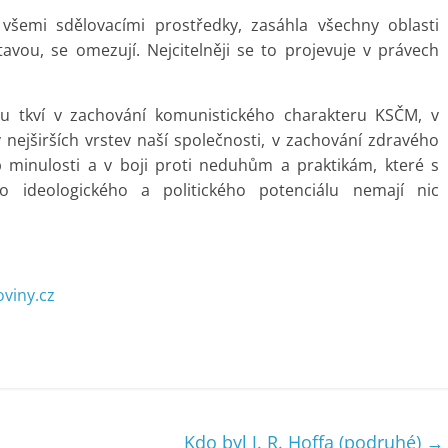
 všemi sdělovacími prostředky, zasáhla všechny oblasti
avou, se omezují. Nejcitelněji se to projevuje v právech
u tkví v zachování komunistického charakteru KSČM, v
ejširších vrstev naší společnosti, v zachování zdravého
b minulosti a v boji proti neduhům a praktikám, které s
o ideologického a politického potenciálu nemají nic
viny.cz
Kdo byl J. R. Hoffa (podruhé)
→