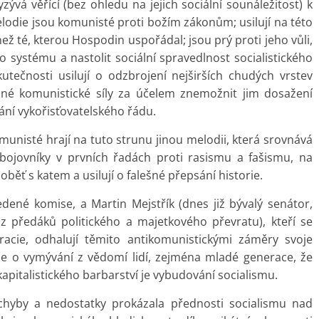
zývá věřící (bez ohledu na jejich sociální sounáležitost) k
lodie jsou komunisté proti božím zákonům; usilují na této
než té, kterou Hospodin uspořádal; jsou prý proti jeho vůli,
ho systému a nastolit sociální spravedlnost socialistického
utečnosti usilují o odzbrojení nejširších chudých vrstev
né komunistické síly za účelem znemožnit jim dosažení
ní vykořisťovatelského řádu.
omunisté hrají na tuto strunu jinou melodii, která srovnává
 bojovníky v prvních řadách proti rasismu a fašismu, na
oběť s katem a usilují o falešné přepsání historie.
vedené komise, a Martin Mejstřík (dnes již bývalý senátor,
 z předáků politického a majetkového převratu), kteří se
cie, odhalují těmito antikomunistickými záměry svoje
iluje o vymývání z vědomí lidí, zejména mladé generace, že
pitalistického barbarství je vybudování socialismu.
chyby a nedostatky prokázala přednosti socialismu nad