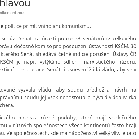
 hlavou
ntikomunismus
ce politice primitivního antikomunismu.
. schůzi Senát za účasti pouze 38 senátorů (z celkového
zprávu dočasné komise pro posouzení ústavnosti KSČM. 30
e kterého Senát shledává četné indicie porušení Ústavy ČR
SČM je např. vytýkáno sdílení marxistického názoru,
jektivní interpretace. Senátní usnesení žádá vládu, aby se v
ovaně vyzvala vládu, aby soudu předložila návrh na
právnímu soudu jej však nepostoupila bývalá vláda Mirka
schera.
ického hlediska různé podoby, které mají společného
mu v různých společnostech všech kontinentů často hrají
nu. Ve společnostech, kde má náboženství velký vliv, je tato