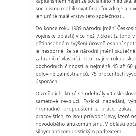
kapitalismem nejen ze sociálního hlediska, a
socialismu mobilizovat finanční zdroje a inv
jen určité malé vrstvy této společnosti.
Do konce roku 1989 národní jmění Českosl
vojenské oblasti) více než 7,5krát (z toho v
pětinásobném zvýšení úrovně osobní spotřeb
je nesporné, že se národní jmění skutečně 
zahraniční vlastníci. Tito mají v rukou sk
obchodních činností a nejméně 45 až 60 
polovině zaměstnanců, 75 procentech vývoz
úsporách.
O změnách, které se odehrály v Českoslove
sametové revoluci. Fyzická napadání, vý
hromadné propouštění z práce, zákaz pr
pracovištích, to jsou průvodní jevy, které
novodobého antikomunismu. V oblasti občans
silným antikomunistickým podtextem.