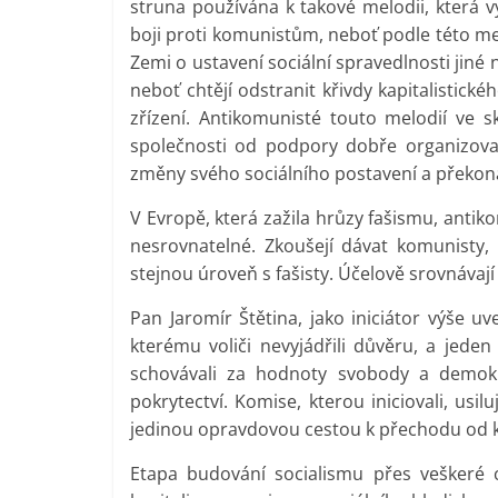
struna používána k takové melodii, která vy
boji proti komunistům, neboť podle této me
Zemi o ustavení sociální spravedlnosti jiné 
neboť chtějí odstranit křivdy kapitalistické
zřízení. Antikomunisté touto melodií ve sk
společnosti od podpory dobře organizova
změny svého sociálního postavení a překoná
V Evropě, která zažila hrůzy fašismu, antik
nesrovnatelné. Zkoušejí dávat komunisty,
stejnou úroveň s fašisty. Účelově srovnávají 
Pan Jaromír Štětina, jako iniciátor výše u
kterému voliči nevyjádřili důvěru, a jeden
schovávali za hodnoty svobody a demokra
pokrytectví. Komise, kterou iniciovali, us
jedinou opravdovou cestou k přechodu od ka
Etapa budování socialismu přes veškeré 