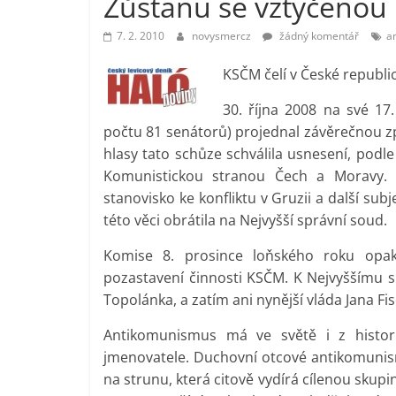
Zůstanu se vztyčenou
vlastně
7. 2. 2010
novysmercz
žádný komentář
a
prospívá?
KSČM čelí v České republi
30. října 2008 na své 17
počtu 81 senátorů) projednal závěrečnou 
hlasy tato schůze schválila usnesení, podl
Komunistickou stranou Čech a Moravy. K
stanovisko ke konfliktu v Gruzii a další sub
této věci obrátila na Nejvyšší správní soud.
Komise 8. prosince loňského roku opak
pozastavení činnosti KSČM. K Nejvyššímu s
Topolánka, a zatím ani nynější vláda Jana Fi
Antikomunismus má ve světě i z histor
jmenovatele. Duchovní otcové antikomunis
na strunu, která citově vydírá cílenou skupi