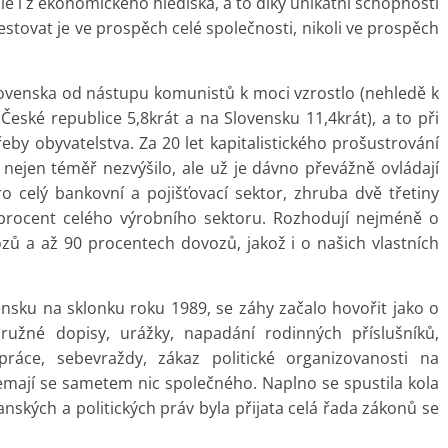
le i z ekonomického hlediska, a to díky unikátní schopnosti
estovat je ve prospěch celé společnosti, nikoli ve prospěch
ovenska od nástupu komunistů k moci vzrostlo (nehledě k
 České republice 5,8krát a na Slovensku 11,4krát), a to při
y obyvatelstva. Za 20 let kapitalistického prošustrování
nejen téměř nezvýšilo, ale už je dávno převážně ovládají
oro celý bankovní a pojišťovací sektor, zhruba dvě třetiny
procent celého výrobního sektoru. Rozhodují nejméně o
ů a až 90 procentech dovozů, jakož i o našich vlastních
nsku na sklonku roku 1989, se záhy začalo hovořit jako o
hružné dopisy, urážky, napadání rodinných příslušníků,
áce, sebevraždy, zákaz politické organizovanosti na
 nemají se sametem nic společného. Naplno se spustila kola
kých a politických práv byla přijata celá řada zákonů se