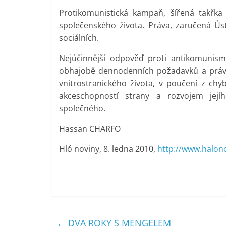
Protikomunistická kampaň, šířená takřka
společenského života. Práva, zaručená Úst
sociálních.
Nejúčinnější odpověď proti antikomunism
obhajobě dennodenních požadavků a práv n
vnitrostranického života, v poučení z chy
akceschopností strany a rozvojem jejíh
společného.
Hassan CHARFO
Hló noviny, 8. ledna 2010,
http://www.halono
←
DVA ROKY S MENGELEM