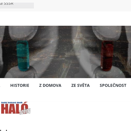
ka SSSR
e
to bylo s
e
pión?
jansku
A
HISTORIE
Z DOMOVA
ZE SVĚTA
SPOLEČNOST