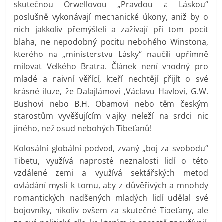
skutečnou Orwellovou „Pravdou a Láskou“
poslušně vykonávají mechanické úkony, aniž by o
nich jakkoliv přemýšleli a zažívají při tom pocit
blaha, ne nepodobný pocitu nebohého Winstona,
kterého na „ministerstvu Lásky“ naučili upřímně
milovat Velkého Bratra. Článek není vhodný pro
mladé a naivní věřící, kteří nechtějí přijít o své
krásné iluze, že Dalajlámovi ,Václavu Havlovi, G.W.
Bushovi nebo B.H. Obamovi nebo těm českým
starostům vyvěšujícím vlajky neleží na srdci nic
jiného, než osud nebohých Tibeťanů!
Kolosální globální podvod, zvaný „boj za svobodu“
Tibetu, využívá naprosté neznalosti lidí o této
vzdálené zemi a využívá sektářských metod
ovládání mysli k tomu, aby z důvěřivých a mnohdy
romantických nadšených mladých lidí udělal své
bojovníky, nikoliv ovšem za skutečné Tibeťany, ale