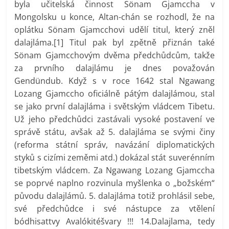
byla učitelská činnost Sönam Gjamccha v
Mongolsku u konce, Altan-chán se rozhodl, že na
oplátku Sönam Gjamcchovi udělí titul, který zněl
dalajláma.[1] Titul pak byl zpětně přiznán také
Sönam Gjamcchovým dvěma předchůdcům, takže
za prvního dalajlámu je dnes považován
Gendündub. Když s v roce 1642 stal Ngawang
Lozang Gjamccho oficiálně pátým dalajlámou, stal
se jako první dalajláma i světským vládcem Tibetu.
Už jeho předchůdci zastávali vysoké postavení ve
správě státu, avšak až 5. dalajláma se svými činy
(reforma státní správ, navázání diplomatických
styků s cizími zeměmi atd.) dokázal stát suverénním
tibetským vládcem. Za Ngawang Lozang Gjamccha
se poprvé naplno rozvinula myšlenka o „božském“
původu dalajlámů. 5. dalajláma totiž prohlásil sebe,
své předchůdce i své nástupce za vtělení
bódhisattvy Avalókitéšvary !!! 14.Dalajlama, tedy