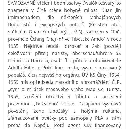
SAMOZVANÉ vtělení bodhissatwy Avalókitešvary to
znamená v Číně ctěné bohyně milosti Kuan Jin
(mimochodem dle některých Mahajánových
Buddhistů i evropských autorů (Kersten atd.,
vtělením Guan Yin byl prý i Ježíš). Narozen v Číně,
provincie Čching Chaj (dříve Tibetské Amdo) v roce
1935. Nejdříve feudál, otrokář a žák (později
celoživotní přítel) nacisty, oberschauführera SS
Heinricha Harrera, osobního přítele a obdivovatele
Adolfa Hitlera. Poté komunista, vysoce postavený
papaláš, člen nejvyššího orgánu, ÚV KS Číny, 1954-
1959 místopředseda národního shromáždění ČLR,
„syn“ a miláček masového vraha Mao Ce Tunga.
1959, zrušení otroctví v Tibetu a omezení
pravomocí „božského“ vůdce. Dalajlama vyvolává
povstání, žene ubožáky s holýma rukama,
zfanatizované ovečky pod samopaly PLA a sám
prchá do Nepálu. Poté agent CIA financovaný