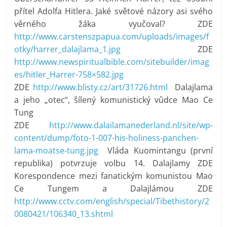
přítel Adolfa Hitlera. Jaké světové názory asi svého
věrného žáka vyučoval? ZDE
http://www.carstenszpapua.com/uploads/images/f
otky/harrer_dalajlama_1.jpg
ZDE
http://www.newspiritualbible.com/sitebuilder/imag
es/hitler_Harrer-758×582.jpg
ZDE
http://www.blisty.cz/art/31726.html
Dalajlama
a jeho „otec“, šílený komunistický vůdce Mao Ce
Tung
ZDE
http://www.dalailamanederland.nl/site/wp-
content/dump/foto-1-007-his-holiness-panchen-
lama-moatse-tung.jpg
Vláda Kuomintangu (první
republika) potvrzuje volbu 14. Dalajlamy ZDE
Korespondence mezi fanatickým komunistou Mao
Ce Tungem a Dalajlámou ZDE
http://www.cctv.com/english/special/Tibethistory/2
0080421/106340_13.shtml