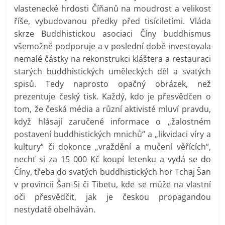
vlastenecké hrdosti Číňanů na moudrost a velikost
říše, vybudovanou předky před tisíciletími. Vláda
skrze Buddhistickou asociaci Číny buddhismus
všemožně podporuje a v poslední době investovala
nemalé částky na rekonstrukci kláštera a restauraci
starých buddhistických uměleckých děl a svatých
spisů. Tedy naprosto opačný obrázek, než
prezentuje český tisk. Každý, kdo je přesvědčen o
tom, že česká média a různí aktivisté mluví pravdu,
když hlásají zaručené informace o „žalostném
postavení buddhistických mnichů“ a „likvidaci víry a
kultury“ či dokonce „vraždění a mučení věřících“,
nechť si za 15 000 Kč koupí letenku a vydá se do
Číny, třeba do svatých buddhistických hor Tchaj Šan
v provincii Šan-Si či Tibetu, kde se může na vlastní
oči přesvědčit, jak je českou propagandou
nestydatě obelháván.