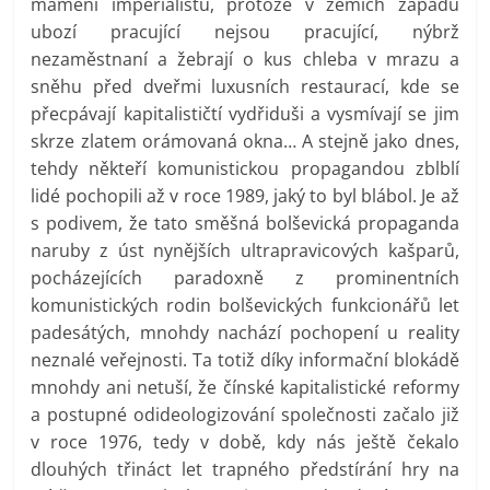
mámení imperialistů, protože v zemích západu
ubozí pracující nejsou pracující, nýbrž
nezaměstnaní a žebrají o kus chleba v mrazu a
sněhu před dveřmi luxusních restaurací, kde se
přecpávají kapitalističtí vydřiduši a vysmívají se jim
skrze zlatem orámovaná okna… A stejně jako dnes,
tehdy někteří komunistickou propagandou zblblí
lidé pochopili až v roce 1989, jaký to byl blábol. Je až
s podivem, že tato směšná bolševická propaganda
naruby z úst nynějších ultrapravicových kašparů,
pocházejících paradoxně z prominentních
komunistických rodin bolševických funkcionářů let
padesátých, mnohdy nachází pochopení u reality
neznalé veřejnosti. Ta totiž díky informační blokádě
mnohdy ani netuší, že čínské kapitalistické reformy
a postupné odideologizování společnosti začalo již
v roce 1976, tedy v době, kdy nás ještě čekalo
dlouhých třináct let trapného předstírání hry na