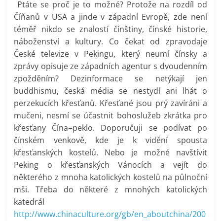
Ptáte se proč je to možné? Protože na rozdíl od
Číňanů v USA a jinde v západní Evropě, zde není
téměř nikdo se znalostí čínštiny, čínské historie,
náboženství a kultury. Co čekat od zpravodaje
České televize v Pekingu, který neumí čínsky a
zprávy opisuje ze západních agentur s dvoudenním
zpožděním? Dezinformace se netýkají jen
buddhismu, česká média se nestydí ani lhát o
perzekucích křesťanů. Křesťané jsou prý zavíráni a
mučeni, nesmí se účastnit bohoslužeb zkrátka pro
křesťany Čína=peklo. Doporučuji se podívat po
čínském venkově, kde je k vidění spousta
křesťanských kostelů. Nebo je možné navštívit
Peking o křesťanských Vánocích a vejít do
některého z mnoha katolických kostelů na půlnoční
mši. Třeba do některé z mnohých katolických
katedrál
http://www.chinaculture.org/gb/en_aboutchina/200