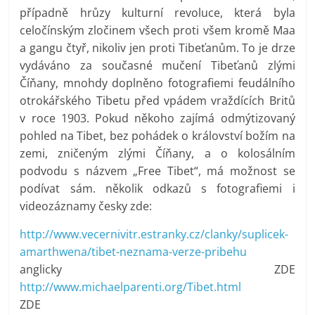
případně hrůzy kulturní revoluce, která byla
celočínským zločinem všech proti všem kromě Maa
a gangu čtyř, nikoliv jen proti Tibeťanům. To je drze
vydáváno za současné mučení Tibeťanů zlými
Číňany, mnohdy doplněno fotografiemi feudálního
otrokářského Tibetu před vpádem vraždících Britů
v roce 1903. Pokud někoho zajímá odmýtizovaný
pohled na Tibet, bez pohádek o království božím na
zemi, zničeným zlými Číňany, a o kolosálním
podvodu s názvem „Free Tibet“, má možnost se
podívat sám. několik odkazů s fotografiemi i
videozáznamy česky zde:
http://www.vecernivitr.estranky.cz/clanky/suplicek-
amarthwena/tibet-neznama-verze-pribehu
anglicky ZDE
http://www.michaelparenti.org/Tibet.html
ZDE