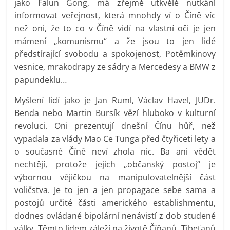
jako Falun Gong, má zřejmě utkvělé nutkání
informovat veřejnost, která mnohdy ví o Číně víc
než oni, že to co v Číně vidí na vlastní oči je jen
mámení „komunismu“ a že jsou to jen lidé
předstírající svobodu a spokojenost, Potěmkinovy
vesnice, mrakodrapy ze sádry a Mercedesy a BMW z
papundeklu…
Myšlení lidí jako je Jan Ruml, Václav Havel, JUDr.
Benda nebo Martin Bursík vězí hluboko v kulturní
revoluci. Oni prezentují dnešní Čínu hůř, než
vypadala za vlády Mao Ce Tunga před čtyřiceti lety a
o současné Číně neví zhola nic. Ba ani vědět
nechtějí, protože jejich „občanský postoj“ je
výbornou vějičkou na manipulovatelnější část
voličstva. Je to jen a jen propagace sebe sama a
postojů určité části amerického establishmentu,
dodnes ovládané bipolární nenávistí z dob studené
války. Těmto lidem záleží na životě Číňanů, Tibeťanů