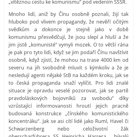
„vítěznou cestu ke komunismu“ pod vedením SSSR.
Mnoho lidí, aniž by Čínu osobně poznali, žijí tak
hluboko pod vlivem propagandy, že nevěří očitým
svědkům a dokonce je stejně jako v době
komunismu přesvědčují, že jsou slepí a hluší a že
jim jistě „komunisté“ vymyli mozek. O to větší rána
je pak pro tyto lidi, když se jim podaří Čínu navštívit
osobně, když zjistí, že mohou na trase 4000 km od
severu na jih svobodně mluvit s kýmkoliv a že je
nesledují agenti nějaké StB na každém kroku, jak se
to česká propaganda snaží vylíčit. Pro lidi znalé
situace je opravdu veselé pozorovat, jak se partě
pravdoláskových bojovníků za svobodu“ díky
vzrůstající informovanosti hroutí jejich pracně
budovaná konstrukce „čínského komunistického
koncentráku“. Jak se asi cítí lidé jako Ruml, Havel či
Schwarzenberg nebo celoživotní žák
oberscharführera SS Heinricha Harrera , bývalý