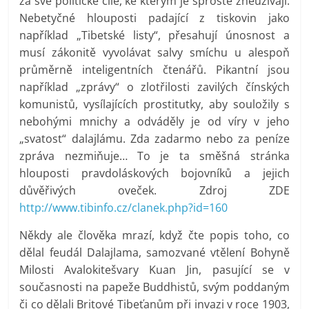
za své politické cíle, ke kterým je sprostě zneužívají.
Nebetyčné hlouposti padající z tiskovin jako
například „Tibetské listy“, přesahují únosnost a
musí zákonitě vyvolávat salvy smíchu u alespoň
průměrně inteligentních čtenářů. Pikantní jsou
například „zprávy“ o zlotřilosti zavilých čínských
komunistů, vysílajících prostitutky, aby souložily s
nebohými mnichy a odváděly je od víry v jeho
„svatost“ dalajlámu. Zda zadarmo nebo za peníze
zpráva nezmiňuje… To je ta směšná stránka
hlouposti pravdoláskových bojovníků a jejich
důvěřivých oveček. Zdroj ZDE
http://www.tibinfo.cz/clanek.php?id=160
Někdy ale člověka mrazí, když čte popis toho, co
dělal feudál Dalajlama, samozvané vtělení Bohyně
Milosti Avalokitešvary Kuan Jin, pasující se v
současnosti na papeže Buddhistů, svým poddaným
či co dělali Britové Tibeťanům při invazi v roce 1903,