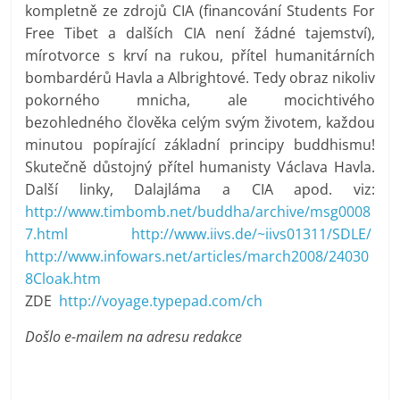
kompletně ze zdrojů CIA (financování Students For
Free Tibet a dalších CIA není žádné tajemství),
mírotvorce s krví na rukou, přítel humanitárních
bombardérů Havla a Albrightové. Tedy obraz nikoliv
pokorného mnicha, ale mocichtivého
bezohledného člověka celým svým životem, každou
minutou popírající základní principy buddhismu!
Skutečně důstojný přítel humanisty Václava Havla.
Další linky, Dalajláma a CIA apod. viz:
http://www.timbomb.net/buddha/archive/msg0008
7.html
http://www.iivs.de/~iivs01311/SDLE/
http://www.infowars.net/articles/march2008/24030
8Cloak.htm
ZDE
http://voyage.typepad.com/ch
Došlo e-mailem na adresu redakce