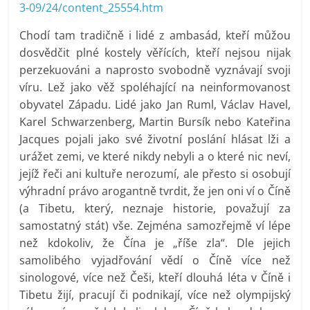
3-09/24/content_25554.htm
Chodí tam tradičně i lidé z ambasád, kteří můžou
dosvědčit plné kostely věřících, kteří nejsou nijak
perzekuováni a naprosto svobodně vyznávají svoji
víru. Lež jako věž spoléhající na neinformovanost
obyvatel Západu. Lidé jako Jan Ruml, Václav Havel,
Karel Schwarzenberg, Martin Bursík nebo Kateřina
Jacques pojali jako své životní poslání hlásat lži a
urážet zemi, ve které nikdy nebyli a o které nic neví,
jejíž řeči ani kultuře nerozumí, ale přesto si osobují
výhradní právo arogantně tvrdit, že jen oni ví o Číně
(a Tibetu, který, neznaje historie, považují za
samostatný stát) vše. Zejména samozřejmě ví lépe
než kdokoliv, že Čína je „říše zla“. Dle jejich
samolibého vyjadřování vědí o Číně více než
sinologové, více než Češi, kteří dlouhá léta v Číně i
Tibetu žijí, pracují či podnikají, více než olympijský