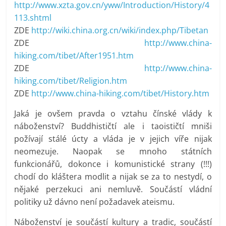
http://www.xzta.gov.cn/yww/Introduction/History/4
113.shtml
ZDE
http://wiki.china.org.cn/wiki/index.php/Tibetan
ZDE
http://www.china-
hiking.com/tibet/After1951.htm
ZDE
http://www.china-
hiking.com/tibet/Religion.htm
ZDE
http://www.china-hiking.com/tibet/History.htm
Jaká je ovšem pravda o vztahu čínské vlády k
náboženství? Buddhističtí ale i taoističtí mniši
požívají stálé úcty a vláda je v jejich víře nijak
neomezuje. Naopak se mnoho státních
funkcionářů, dokonce i komunistické strany (!!!)
chodí do kláštera modlit a nijak se za to nestydí, o
nějaké perzekuci ani nemluvě. Součástí vládní
politiky už dávno není požadavek ateismu.
Náboženství je součástí kultury a tradic, součástí