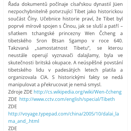
Řada dokumentů počínaje císařskou dynastií Jüen
nezpochybnitelně potvrzující Tibet jako historickou
součást Číny. Učebnice historie praví, že Tibet byl
poprvé mírově spojen s Čínou, jak se sluší a patří –
sňatkem tchangské princezny Wen Čcheng a
tibetského Sron Btsan Sgampo v roce 640.
Takzvaná „samostatnost Tibetu“, se kterou
neustále operují vyznavači dalajlamy, byla ve
skutečnosti britská okupace. A neúspěšné povstání
tibetského lidu v padesátých letech platila a
organizovala CIA. S historickými fakty se nedá
manipulovat a překrucovat je nemá smysl.
Zdroje ZDE
http://cs.wikipedia.org/wiki/Wen-čcheng
ZDE
http://www.cctv.com/english/special/Tibeth
ZDE
http://voyage.typepad.com/china/2005/10/dalai_la
ma_and_.html
ZDE