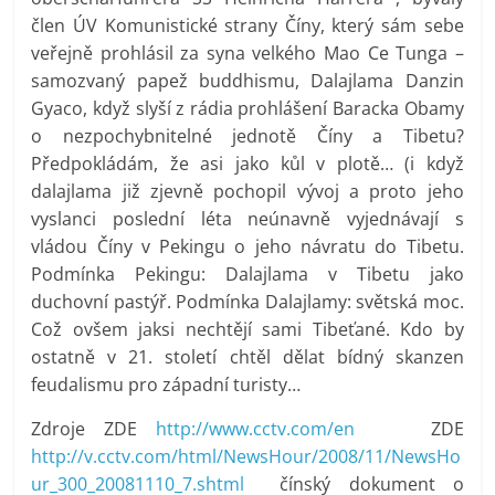
člen ÚV Komunistické strany Číny, který sám sebe
veřejně prohlásil za syna velkého Mao Ce Tunga –
samozvaný papež buddhismu, Dalajlama Danzin
Gyaco, když slyší z rádia prohlášení Baracka Obamy
o nezpochybnitelné jednotě Číny a Tibetu?
Předpokládám, že asi jako kůl v plotě… (i když
dalajlama již zjevně pochopil vývoj a proto jeho
vyslanci poslední léta neúnavně vyjednávají s
vládou Číny v Pekingu o jeho návratu do Tibetu.
Podmínka Pekingu: Dalajlama v Tibetu jako
duchovní pastýř. Podmínka Dalajlamy: světská moc.
Což ovšem jaksi nechtějí sami Tibeťané. Kdo by
ostatně v 21. století chtěl dělat bídný skanzen
feudalismu pro západní turisty…
Zdroje ZDE
http://www.cctv.com/en
ZDE
http://v.cctv.com/html/NewsHour/2008/11/NewsHo
ur_300_20081110_7.shtml
čínský dokument o