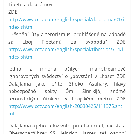
Tibetu a dalajlámovi
ZDE
http://www.cctv.com/english/special/dalailama/01/i
ndex.shtml
Běsnění lůzy a terorismus, prohlášené na Západě
za „boj Tibeťanů za svobodu“ ZDE
http://www.cctv.com/english/special/tibetriots/14/i
ndex.shtml
Jedno z mnoha očitých, mainstreamově
ignorovaných svědectví o „povstání v Lhase“ ZDE
Dalajlama jako přítel Shoko Asahary, hlavy
nebezpečné sekty Óm Śinrikijó, známé
teroristickým útokem v tokijském metru ZDE
http://www.cctv.com/english/20080425/111375.sht
ml
Dalajlama a jeho celoživotní přítel a učitel, nacista a
Oberscharführer SS Heinrich Harrer, též osobní