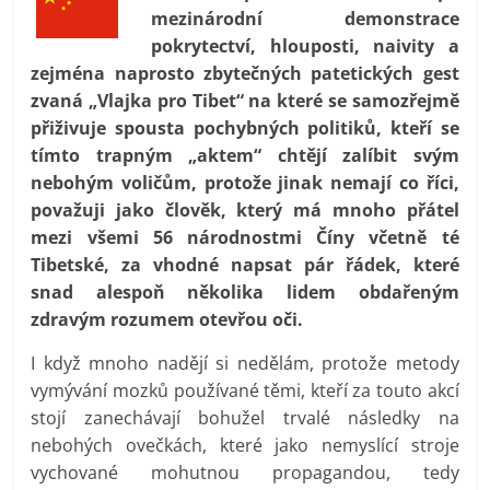
prospívá?
mezinárodní demonstrace
pokrytectví, hlouposti, naivity a
zejména naprosto zbytečných patetických gest
zvaná „Vlajka pro Tibet“ na které se samozřejmě
přiživuje spousta pochybných politiků, kteří se
tímto trapným „aktem“ chtějí zalíbit svým
nebohým voličům, protože jinak nemají co říci,
považuji jako člověk, který má mnoho přátel
mezi všemi 56 národnostmi Číny včetně té
Tibetské, za vhodné napsat pár řádek, které
snad alespoň několika lidem obdařeným
zdravým rozumem otevřou oči.
I když mnoho nadějí si nedělám, protože metody
vymývání mozků používané těmi, kteří za touto akcí
stojí zanechávají bohužel trvalé následky na
nebohých ovečkách, které jako nemyslící stroje
vychované mohutnou propagandou, tedy