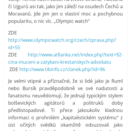
či Ujgurů asi tak, jako jim záleží na osudech Čechů a
Moravanů. Jde jim jen o vlastní moc a pochybnou
popularitu, o nic víc. „Olympic watch“
ZDE
http://www.olympicwatch.org/czech/zprava.php?
id=55
ZDE
http://www.atllanka.net/index.php?text=92-
cina-muceni-a-zatykani-krestanskych-advokatu
ZDE
http://www.tibinfo.cz/clanek.php?id=96
Je velmi vtipné a příznačné, že si lidé jako je Ruml
nebo Bursík pravděpodobně ve své nadutosti a
fanatismu neuvědomují, že jednají typickým stylem
bolševických agitátorů a politruků doby
předlistopadové. Ti přece jakoukoliv kladnou
informaci o prohnilém „kapitalistickém systému“ z
úst očitých svědků okamžitě odsuzovali jako