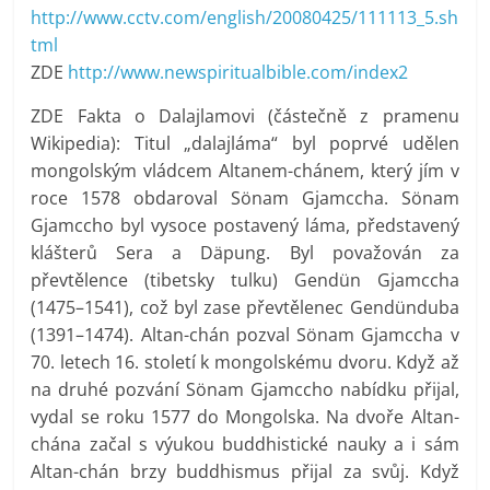
http://www.cctv.com/english/20080425/111113_5.sh
tml
ZDE
http://www.newspiritualbible.com/index2
ZDE Fakta o Dalajlamovi (částečně z pramenu
Wikipedia): Titul „dalajláma“ byl poprvé udělen
mongolským vládcem Altanem-chánem, který jím v
roce 1578 obdaroval Sönam Gjamccha. Sönam
Gjamccho byl vysoce postavený láma, představený
klášterů Sera a Däpung. Byl považován za
převtělence (tibetsky tulku) Gendün Gjamccha
(1475–1541), což byl zase převtělenec Gendünduba
(1391–1474). Altan-chán pozval Sönam Gjamccha v
70. letech 16. století k mongolskému dvoru. Když až
na druhé pozvání Sönam Gjamccho nabídku přijal,
vydal se roku 1577 do Mongolska. Na dvoře Altan-
chána začal s výukou buddhistické nauky a i sám
Altan-chán brzy buddhismus přijal za svůj. Když