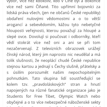
výbor, více než kdokoliv, kdo v Číně byl a dokonce
více než sami Číňané. Tito upřímní bojovníci za
lidská práva všech, (jen ne občanů České republiky)
obdaření nulovými vědomostmi a o to větší
arogancí a sebevědomím, kážou tyto nebetyčné
hlouposti veřejnosti, kterou považují za hloupé a
slepé ovce. Dovolují si poučovat i odborníky, kteří
vědí stokrát více než oni a ani se při tom
nezačervenají. Z televizních obrazovek urážejí
čínský národ, který jim naprosto nic neudělal a má
tolik slušnosti, že neoplácí chudé České republice
stejnou kartou a jednají s Čechy slušně, přátelsky a
s úsilím porozumět našim nepochopitelným
pohnutkám. Tato skupina lidí soustřeďující se
kolem tzv. „pravdoláskových“ stran a hnutí
napojených na různé fanatické organizace jako je
Students for Free Tibet, Olympic Watch nebo
obyčejné a o to více nebezpečné náboženské sekty