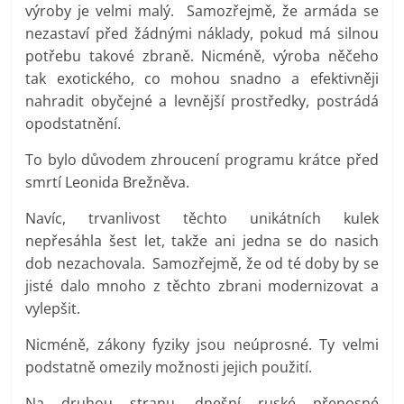
výroby je velmi malý. Samozřejmě, že armáda se
nezastaví před žádnými náklady, pokud má silnou
potřebu takové zbraně. Nicméně, výroba něčeho
tak exotického, co mohou snadno a efektivněji
nahradit obyčejné a levnější prostředky, postrádá
opodstatnění.
To bylo důvodem zhroucení programu krátce před
smrtí Leonida Brežněva.
Navíc, trvanlivost těchto unikátních kulek
nepřesáhla šest let, takže ani jedna se do nasich
dob nezachovala. Samozřejmě, že od té doby by se
jisté dalo mnoho z těchto zbrani modernizovat a
vylepšit.
Nicméně, zákony fyziky jsou neúprosné. Ty velmi
podstatně omezily možnosti jejich použití.
Na druhou stranu, dnešní ruské přenosné