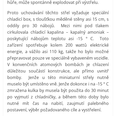
hůře, může spontánně explodovat při výstřelu.
Proto uchovávání těchto střel vyžaduje speciální
chladicí box, s tloušťkou měděné stěny asi 15 cm, s
oddily pro 30 nábojů. Mezi nimi pod tlakem
cirkulovala chladicí kapalina – kapalný amoniak –
poskytující nábojům teplotu asi -15 ° C. Toto
zařízení spotřebuje kolem 200 wattů elektrické
energie, a vážilo asi 110 kg, takže ho bylo možné
přepravovat pouze ve speciálně vybaveném vozidle.
V konvenčních atomových bombách je chlazení
důležitou součástí konstrukce, ale přímo uvnitř
bomby. Jenže u této miniaturní střely nutně
muselo být umístěno vně. Jenže dokonce i na -15 ° C
zmražena kulka by musela být použita do 30 minut
po vyjmutí z chladničky, a během této doby bylo
nutné mít čas na nabití, zaujmutí palebného
postavení, výběr požadovaného cíle a vystřelení.