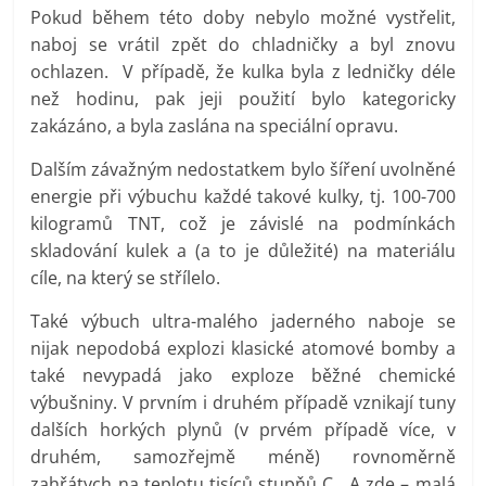
Pokud během této doby nebylo možné vystřelit,
naboj se vrátil zpět do chladničky a byl znovu
ochlazen. V případě, že kulka byla z ledničky déle
než hodinu, pak jeji použití bylo kategoricky
zakázáno, a byla zaslána na speciální opravu.
Dalším závažným nedostatkem bylo šíření uvolněné
energie při výbuchu každé takové kulky, tj. 100-700
kilogramů TNT, což je závislé na podmínkách
skladování kulek a (a to je důležité) na materiálu
cíle, na který se střílelo.
Také výbuch ultra-malého jaderného naboje se
nijak nepodobá explozi klasické atomové bomby a
také nevypadá jako exploze běžné chemické
výbušniny. V prvním i druhém případě vznikají tuny
dalších horkých plynů (v prvém případě více, v
druhém, samozřejmě méně) rovnoměrně
zahřátych na teplotu tisíců stupňů C. A zde – malá