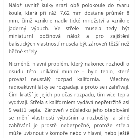
Nálož uvnitř kulky srazí obě polokoule do tvaru
koule, která při ráži 7,62 mm dostane průměr 8
mm, čímž vznikne nadkritické množství a vznikne
jaderný výbuch. Ve střele musela tedy být
miniaturní počinová nálož a pro zajištění
balistických vlastností musela být zároveň těžší než
běžné střely.
Nicméně, hlavní problém, který nakonec rozhodl o
osudu této unikátní munice – bylo teplo, které
provází neustálý rozpad kalifornia. Všechny
radioaktivní látky se rozpadaji, a proto se i zahřívají.
Čím kratší je jejich poločas rozpadu, tím více tepla
vydávají. Střela s kaliforniem vydává nepřetržitě asi
5 wattů tepla. Zároveň v důsledku jeho oteplování
se mění vlastnosti výbušnin a rozbušky, a silné
zahřívání je prostě nebezpečné, protože střela
může uvíznout v komoře nebo v hlavni, nebo ještě