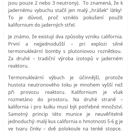
jsou pouze 2 nebo 3 neutrony). To znamená, že k
jadernému vybuchu stačil jen malý „hrášek“ látky!
To je důvod, proč vzniklo pokušení použít
kalifornium do jaderných střel.
Je známo, že existují dva způsoby vzniku california.
První a nejjednodušší – pri explozi silné
termonukleární bomby s plutoniovou roznětkou.
Za druhé – tradiční výroba izotopů v jaderném
reaktoru.
Termonukleární výbuch je účinnější, protože
hustota neutronového toku je mnohem vyšší než
při provozu reaktoru. Kalifornium je však
rozmetáno do prostoru. Na druhé straně –
kalifornia i pro kulku musí být potřebné množství.
Samotný princip této munice je neuvěřitelně
jednoduchý: malý kus california o hmotnosti 5-6 g je
ve tvaru činky – dvě polokoule na tenké stopce.