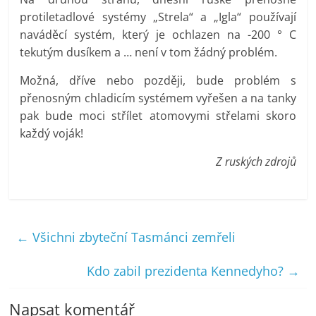
protiletadlové systémy „Strela“ a „Igla“ používají
naváděcí systém, který je ochlazen na -200 ° C
tekutým dusíkem a … není v tom žádný problém.
Možná, dříve nebo později, bude problém s
přenosným chladicím systémem vyřešen a na tanky
pak bude moci střílet atomovymi střelami skoro
každý voják!
Z ruských zdrojů
←
Všichni zbyteční Tasmánci zemřeli
Kdo zabil prezidenta Kennedyho?
→
Napsat komentář