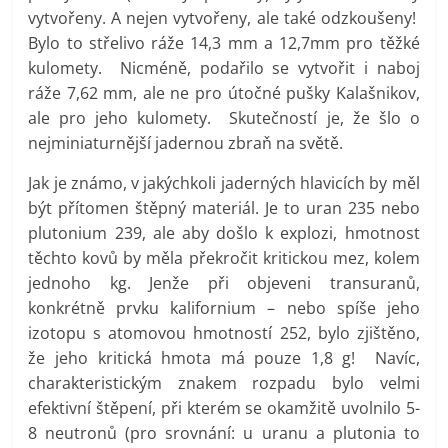
vytvořeny. A nejen vytvořeny, ale také odzkoušeny!
Bylo to střelivo ráže 14,3 mm a 12,7mm pro těžké
kulomety. Nicméně, podařilo se vytvořit i naboj
ráže 7,62 mm, ale ne pro útočné pušky Kalašnikov,
ale pro jeho kulomety. Skutečností je, že šlo o
nejminiaturnější jadernou zbraň na světě.
Jak je známo, v jakýchkoli jaderných hlavicích by měl
být přítomen štěpný materiál. Je to uran 235 nebo
plutonium 239, ale aby došlo k explozi, hmotnost
těchto kovů by měla překročit kritickou mez, kolem
jednoho kg. Jenže při objeveni transuranů,
konkrétně prvku kalifornium – nebo spíše jeho
izotopu s atomovou hmotností 252, bylo zjištěno,
že jeho kritická hmota má pouze 1,8 g! Navíc,
charakteristickým znakem rozpadu bylo velmi
efektivní štěpení, při kterém se okamžitě uvolnilo 5-
8 neutronů (pro srovnání: u uranu a plutonia to