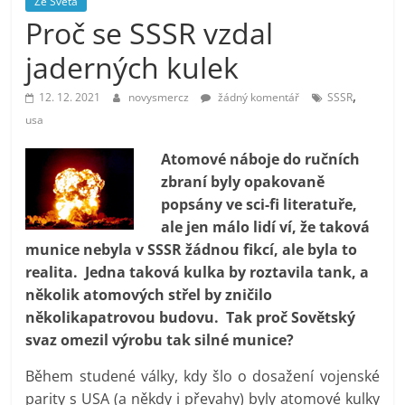
Ze Světa
prospívá?
Proč se SSSR vzdal
jaderných kulek
,
12. 12. 2021
novysmercz
žádný komentář
SSSR
usa
Atomové náboje do ručních
zbraní byly opakovaně
popsány ve sci-fi literatuře,
ale jen málo lidí ví, že taková
munice nebyla v SSSR žádnou fikcí, ale byla to
realita. Jedna taková kulka by roztavila tank, a
několik atomových střel by zničilo
několikapatrovou budovu. Tak proč Sovětský
svaz omezil výrobu tak silné munice?
Během studené války, kdy šlo o dosažení vojenské
parity s USA (a někdy i převahy) byly atomové kulky