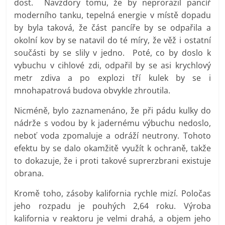
dost. Navzdory tomu, že by neprorazil pancíř
moderního tanku, tepelná energie v místě dopadu
by byla taková, že část pancíře by se odpařila a
okolní kov by se natavil do té míry, že věž i ostatní
součásti by se slily v jedno. Poté, co by doslo k
vybuchu v cihlové zdi, odpařil by se asi krychlový
metr zdiva a po explozi tří kulek by se i
mnohapatrová budova obvykle zhroutila.
Nicméně, bylo zaznamenáno, že při pádu kulky do
nádrže s vodou by k jadernému výbuchu nedoslo,
neboť voda zpomaluje a odráží neutrony. Tohoto
efektu by se dalo okamžitě využít k ochraně, takže
to dokazuje, že i proti takové suprerzbrani existuje
obrana.
Kromě toho, zásoby kalifornia rychle mizí. Poločas
jeho rozpadu je pouhých 2,64 roku. Výroba
kalifornia v reaktoru je velmi drahá, a objem jeho