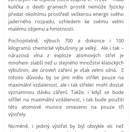
kulička o devíti gramech prostě nemůže fyzicky
předat okolnímu prostředí veškerou energii svého
jaderného rozpadu, vzhledem ke svému velmi
malému objemu a hmotnosti.
Pochopitelně, výbuch 700 a dokonce i 100
kilogramů chemické výbušniny je velký. Ale i tak –
nárazová vlna z exploze atomových střel je
mnohem slabší než u stejného množství klasických
výbušnin, ale úroveň záření je však velmi silná. Z
tohoto důvodu by se jimi mělo střílet pouze na
maximální vzdalenost, ale i tak střelec mohl dostat
významnou dávku záření. Takže, i když se bude
střílet na maximální vzdálenost, i tak bude použití
této atomové munice omezeno na pouze tři
výstřely.
Nicméně, i jediný výstřel by byl obvykle víc než